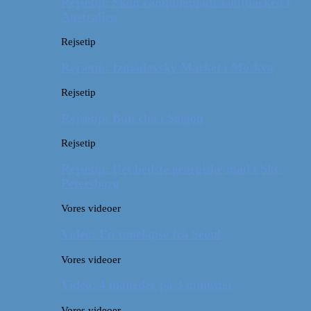
Rejsetip: Skøn campingplads i outbacken i
Australien
Rejsetip
Rejsetip: Izmailovsky Market i Moskva
Rejsetip
Rejsetip: Bún chả i Saigon
Rejsetip
Rejsetip: Det bedste georgiske mad i Skt.
Petersborg
Vores videoer
Video: En timelapse fra Seoul
Vores videoer
Video: 4 måneder på 3 minutter
Vores videoer