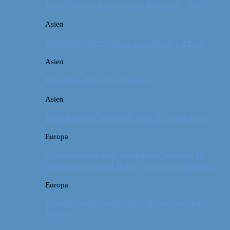
Kina: Om at bestige Den Kinesiske Mur
Asien
Billeddagbog: Palmer og solskin på Bali
Asien
Rejsetip: Bún chả i Saigon
Asien
Rejsebudget: Kina (Beijing & Shanghai)
Europa
Campingferie ved Vestkysten med en 10
måneder gammel baby – galt eller genialt?
Europa
Familievenlig weekend ved Lüneburger
Heide