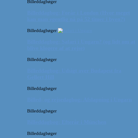
Billeddagbøger
Billeddagbog: Forår i London (Hvor meget
kan man egentlig nå på 52 timer i byen?)
Billeddagbøger
Billeddagbog: Safari i Ungarn? (og lidt om at
blive klogere af at rejse)
Billeddagbøger
Billeddagbog: Udsigt over Budapest fra
Gellert Hill
Billeddagbøger
Billed- og rejsedagbog: Afslapning i Ungarn
Billeddagbøger
Billeddagbog: Efterår i München
Billeddagbøger