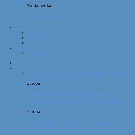
Nordamerika
Rejsebudget: NYC
Om Afterglobe
Hvem er vi?
Hvor har vi været?
Vores rejseudstyr
Kontakt
Samarbejde
Forside
Destinationer
Alle
Afrika
Asien
Europa
Mellemamerika
Nordamerika
Oceanien
Sydamerika
Europa
Campingferie ved Vestkysten med en 10
måneder gammel baby – galt eller genialt?
Europa
Familievenlig weekend ved Lüneburger
Heide