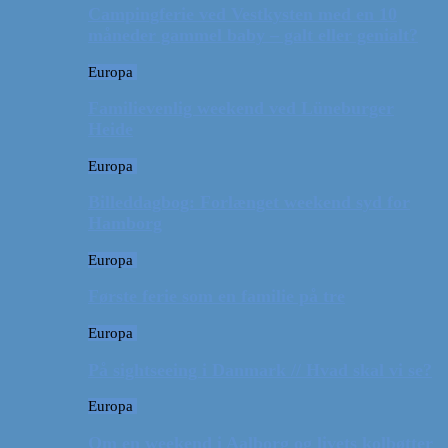
Campingferie ved Vestkysten med en 10
måneder gammel baby – galt eller genialt?
Europa
Familievenlig weekend ved Lüneburger
Heide
Europa
Billeddagbog: Forlænget weekend syd for
Hamborg
Europa
Første ferie som en familie på tre
Europa
På sightseeing i Danmark // Hvad skal vi se?
Europa
Om en weekend i Aalborg og livets kolbøtter