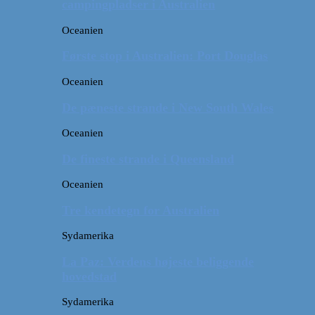
campingpladser i Australien
Oceanien
Første stop i Australien: Port Douglas
Oceanien
De pæneste strande i New South Wales
Oceanien
De fineste strande i Queensland
Oceanien
Tre kendetegn for Australien
Sydamerika
La Paz: Verdens højeste beliggende
hovedstad
Sydamerika