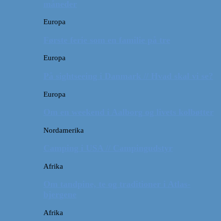
måneder
Europa
Første ferie som en familie på tre
Europa
På sightseeing i Danmark // Hvad skal vi se?
Europa
Om en weekend i Aalborg og livets kolbøtter
Nordamerika
Camping i USA // Campingudstyr
Afrika
Om tandpine, te og traditioner i Atlas-
bjergene
Afrika