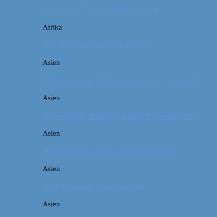
Marokko: En dag i Marrakech
Afrika
Når det giver mening at rejse
Asien
Billeddagbog: Hellige templer i Cambodja
Asien
Rejseguide: Hiking på Den Kinesiske Mur
Asien
Rejsebudget: Japan (inklusiv Tokyo)
Asien
Billeddagbog: Smukke Bali
Asien