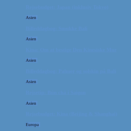
Rejsebudget: Japan (inklusiv Tokyo)
Asien
Billeddagbog: Smukke Bali
Asien
Kina: Om at bestige Den Kinesiske Mur
Asien
Billeddagbog: Palmer og solskin på Bali
Asien
Rejsetip: Bún chả i Saigon
Asien
Rejsebudget: Kina (Beijing & Shanghai)
Europa