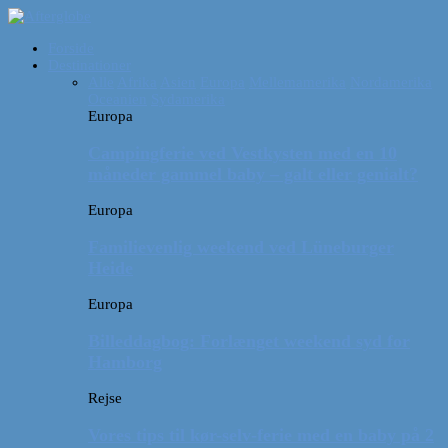
Forside
Destinationer
Alle
Afrika
Asien
Europa
Mellemamerika
Nordamerika
Oceanien
Sydamerika
Europa
Campingferie ved Vestkysten med en 10
måneder gammel baby – galt eller genialt?
Europa
Familievenlig weekend ved Lüneburger
Heide
Europa
Billeddagbog: Forlænget weekend syd for
Hamborg
Rejse
Vores tips til kør-selv-ferie med en baby på 2