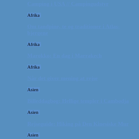
Camping i USA // Campingudstyr
Afrika
Om tandpine, te og traditioner i Atlas-
bjergene
Afrika
Marokko: En dag i Marrakech
Afrika
Når det giver mening at rejse
Asien
Billeddagbog: Hellige templer i Cambodja
Asien
Rejseguide: Hiking på Den Kinesiske Mur
Asien