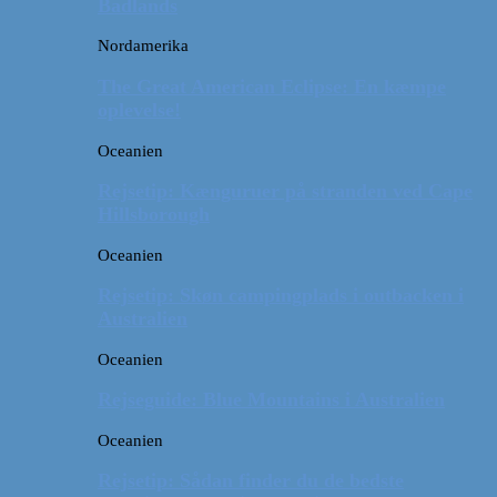
Badlands
Nordamerika
The Great American Eclipse: En kæmpe
oplevelse!
Oceanien
Rejsetip: Kænguruer på stranden ved Cape
Hillsborough
Oceanien
Rejsetip: Skøn campingplads i outbacken i
Australien
Oceanien
Rejseguide: Blue Mountains i Australien
Oceanien
Rejsetip: Sådan finder du de bedste