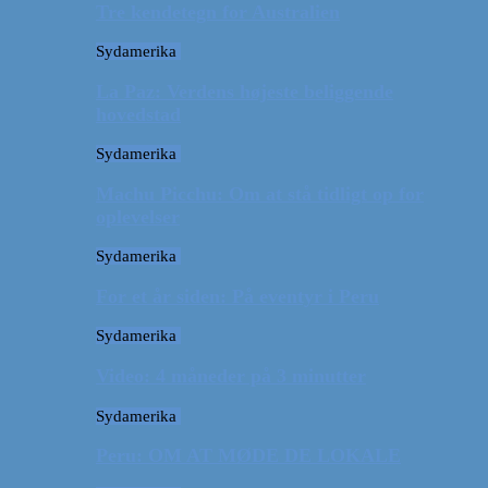
Tre kendetegn for Australien
Sydamerika
La Paz: Verdens højeste beliggende
hovedstad
Sydamerika
Machu Picchu: Om at stå tidligt op for
oplevelser
Sydamerika
For et år siden: På eventyr i Peru
Sydamerika
Video: 4 måneder på 3 minutter
Sydamerika
Peru: OM AT MØDE DE LOKALE