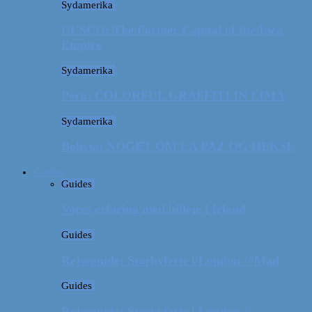
Sydamerika
CUSCO: The Former Capital of the Inca
Empire
Sydamerika
Peru: COLORFUL GRAFFITI IN LIMA
Sydamerika
Bolivia: NOGET OM LA PAZ OG HEKSE
Guides
Guides
Vores erfaring med billeje i Irland
Guides
Rejseguide: Storbyferie i London // Mad
Guides
Rejseguide: Storbyferie i London //