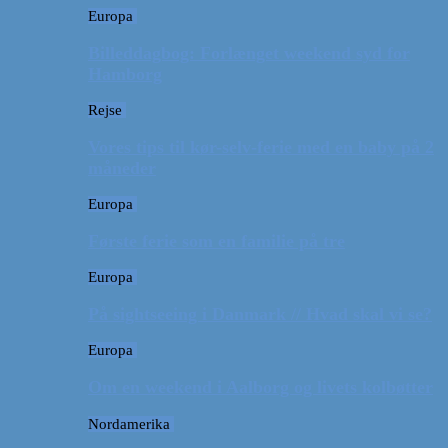
Europa
Billeddagbog: Forlænget weekend syd for
Hamborg
Rejse
Vores tips til kør-selv-ferie med en baby på 2
måneder
Europa
Første ferie som en familie på tre
Europa
På sightseeing i Danmark // Hvad skal vi se?
Europa
Om en weekend i Aalborg og livets kolbøtter
Nordamerika