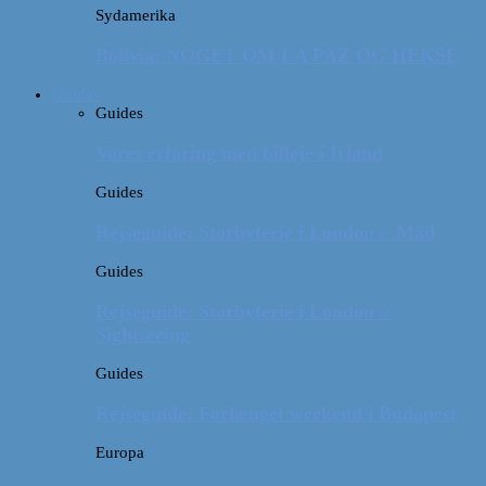
Sydamerika
Bolivia: NOGET OM LA PAZ OG HEKSE
Guides
Guides
Vores erfaring med billeje i Irland
Guides
Rejseguide: Storbyferie i London // Mad
Guides
Rejseguide: Storbyferie i London //
Sightseeing
Guides
Rejseguide: Forlænget weekend i Budapest
Europa