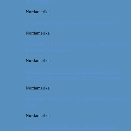
sædvanlige?
Nordamerika
Wyoming: Meget mere end Yellowstone
Nordamerika
Roadtrip i USA #4 // Wyoming: Devils Tower
National Monument
Nordamerika
Roadtrip i USA #3 // South Dakota: Black
Hills, Custer State Park & Mt. Rushmore
Nordamerika
Roadtrip i USA 2017 #2 // Badlands National
Park
Nordamerika
Roadtrip i USA 2017 #1 // Fra Boston til