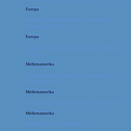
Europa
Østrig: Om bueskydning, fuld fart og
dinosaurer i Tyrol
Europa
Østrig: Gode råd til vandreture i Alperne i
Tyrol
Mellemamerika
Billeddagbog: Dårligt vejr, dovne dyr og
dejlige minder
Mellemamerika
Memories from Puerto Viejo, Costa Rica
Mellemamerika
Puerto Viejo, Costa Rica