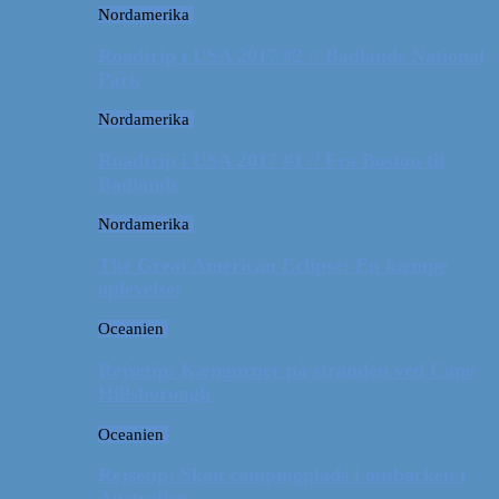
Nordamerika
Roadtrip i USA 2017 #2 // Badlands National
Park
Nordamerika
Roadtrip i USA 2017 #1 // Fra Boston til
Badlands
Nordamerika
The Great American Eclipse: En kæmpe
oplevelse!
Oceanien
Rejsetip: Kænguruer på stranden ved Cape
Hillsborough
Oceanien
Rejsetip: Skøn campingplads i outbacken i
Australien