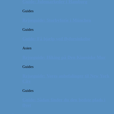
Guide: Julemarkeder i Hamborg
Guides
Rejseguide: Storbyferie i München
Guides
Guide: Få hjælp ved flyforsinkelse
Asien
Rejseguide: Hiking på Den Kinesiske Mur
Guides
Rejseguide: Vores anbefalinger til New York
City
Guides
Guide: Sådan finder du den bedste plads i
flyet