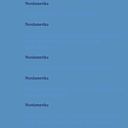
Nordamerika
Camping i USA // Campingudstyr
Nordamerika
Yellowstone National Park: En turistmagnet
eller en naturoplevelse udover det
sædvanlige?
Nordamerika
Wyoming: Meget mere end Yellowstone
Nordamerika
Roadtrip i USA #4 // Wyoming: Devils Tower
National Monument
Nordamerika
Roadtrip i USA #3 // South Dakota: Black
Hills, Custer State Park & Mt. Rushmore