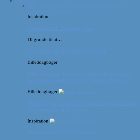
Inspiration
Alle
10 grunde til at…
Billeddagbøger
Interviews
Rejsetip
Vores videoer
Inspiration
Gaveideer til de rejselystne
10 grunde til at…
10 grunde til at besøge Marokko
Billeddagbøger
Billeddagbog: Forår i London (Hvor meget
kan man egentlig nå på 52 timer i byen?)
Billeddagbøger
Billeddagbog: Safari i Ungarn? (og lidt om at
blive klogere af at rejse)
Inspiration
Vores bucket list: Maldiverne