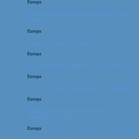
Europa
Billeddagbog: Forlænget weekend syd for
Hamborg
Europa
Første ferie som en familie på tre
Europa
På sightseeing i Danmark // Hvad skal vi se?
Europa
Om en weekend i Aalborg og livets kolbøtter
Europa
Østrig: Om bueskydning, fuld fart og
dinosaurer i Tyrol
Europa