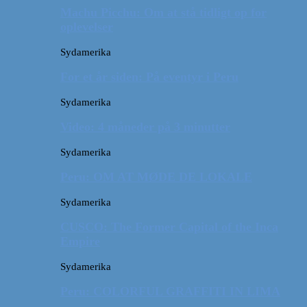
Machu Picchu: Om at stå tidligt op for
oplevelser
Sydamerika
For et år siden: På eventyr i Peru
Sydamerika
Video: 4 måneder på 3 minutter
Sydamerika
Peru: OM AT MØDE DE LOKALE
Sydamerika
CUSCO: The Former Capital of the Inca
Empire
Sydamerika
Peru: COLORFUL GRAFFITI IN LIMA