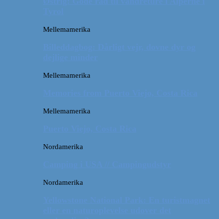
Østrig: Gode råd til vandreture i Alperne i
Tyrol
Mellemamerika
Billeddagbog: Dårligt vejr, dovne dyr og
dejlige minder
Mellemamerika
Memories from Puerto Viejo, Costa Rica
Mellemamerika
Puerto Viejo, Costa Rica
Nordamerika
Camping i USA // Campingudstyr
Nordamerika
Yellowstone National Park: En turistmagnet
eller en naturoplevelse udover det