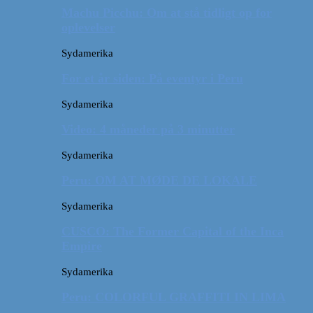
Machu Picchu: Om at stå tidligt op for
oplevelser
Sydamerika
For et år siden: På eventyr i Peru
Sydamerika
Video: 4 måneder på 3 minutter
Sydamerika
Peru: OM AT MØDE DE LOKALE
Sydamerika
CUSCO: The Former Capital of the Inca
Empire
Sydamerika
Peru: COLORFUL GRAFFITI IN LIMA