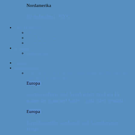
Nordamerika
Rejsebudget: NYC
Om Afterglobe
Hvem er vi?
Hvor har vi været?
Vores rejseudstyr
Kontakt
Samarbejde
Forside
Destinationer
Alle
Afrika
Asien
Europa
Mellemamerika
Nordamerika
Oceanien
Sydamerika
Europa
Campingferie ved Vestkysten med en 10
måneder gammel baby – galt eller genialt?
Europa
Familievenlig weekend ved Lüneburger
Heide