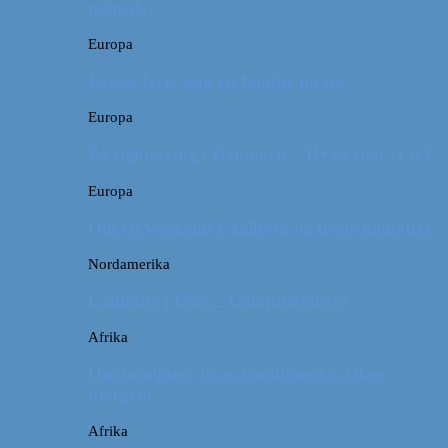
måneder
Europa
Første ferie som en familie på tre
Europa
På sightseeing i Danmark // Hvad skal vi se?
Europa
Om en weekend i Aalborg og livets kolbøtter
Nordamerika
Camping i USA // Campingudstyr
Afrika
Om tandpine, te og traditioner i Atlas-
bjergene
Afrika