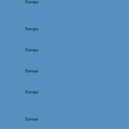
Europa
Billeddagbog: Forlænget weekend syd for
Hamborg
Europa
Første ferie som en familie på tre
Europa
På sightseeing i Danmark // Hvad skal vi se?
Europa
Om en weekend i Aalborg og livets kolbøtter
Europa
Østrig: Om bueskydning, fuld fart og
dinosaurer i Tyrol
Europa