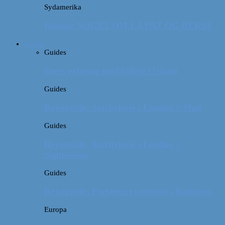
Sydamerika
Bolivia: NOGET OM LA PAZ OG HEKSE
Guides
Guides
Vores erfaring med billeje i Irland
Guides
Rejseguide: Storbyferie i London // Mad
Guides
Rejseguide: Storbyferie i London //
Sightseeing
Guides
Rejseguide: Forlænget weekend i Budapest
Europa