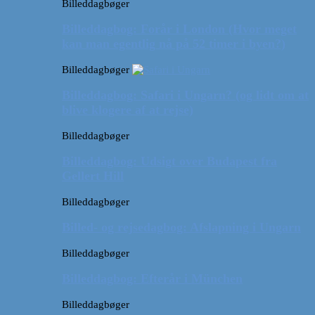
Billeddagbøger
Billeddagbog: Forår i London (Hvor meget
kan man egentlig nå på 52 timer i byen?)
Billeddagbøger
Billeddagbog: Safari i Ungarn? (og lidt om at
blive klogere af at rejse)
Billeddagbøger
Billeddagbog: Udsigt over Budapest fra
Gellert Hill
Billeddagbøger
Billed- og rejsedagbog: Afslapning i Ungarn
Billeddagbøger
Billeddagbog: Efterår i München
Billeddagbøger