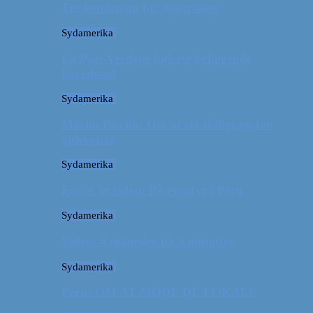
Tre kendetegn for Australien
Sydamerika
La Paz: Verdens højeste beliggende
hovedstad
Sydamerika
Machu Picchu: Om at stå tidligt op for
oplevelser
Sydamerika
For et år siden: På eventyr i Peru
Sydamerika
Video: 4 måneder på 3 minutter
Sydamerika
Peru: OM AT MØDE DE LOKALE