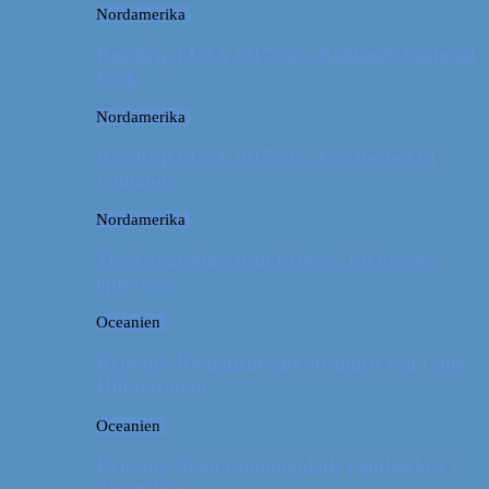
Nordamerika
Roadtrip i USA 2017 #2 // Badlands National
Park
Nordamerika
Roadtrip i USA 2017 #1 // Fra Boston til
Badlands
Nordamerika
The Great American Eclipse: En kæmpe
oplevelse!
Oceanien
Rejsetip: Kænguruer på stranden ved Cape
Hillsborough
Oceanien
Rejsetip: Skøn campingplads i outbacken i
Australien