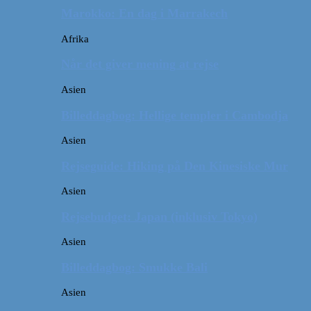
Marokko: En dag i Marrakech
Afrika
Når det giver mening at rejse
Asien
Billeddagbog: Hellige templer i Cambodja
Asien
Rejseguide: Hiking på Den Kinesiske Mur
Asien
Rejsebudget: Japan (inklusiv Tokyo)
Asien
Billeddagbog: Smukke Bali
Asien