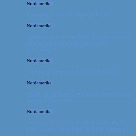
Nordamerika
Camping i USA // Campingudstyr
Nordamerika
Yellowstone National Park: En turistmagnet
eller en naturoplevelse udover det
sædvanlige?
Nordamerika
Wyoming: Meget mere end Yellowstone
Nordamerika
Roadtrip i USA #4 // Wyoming: Devils Tower
National Monument
Nordamerika
Roadtrip i USA #3 // South Dakota: Black
Hills, Custer State Park & Mt. Rushmore