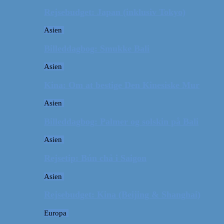
Rejsebudget: Japan (inklusiv Tokyo)
Asien
Billeddagbog: Smukke Bali
Asien
Kina: Om at bestige Den Kinesiske Mur
Asien
Billeddagbog: Palmer og solskin på Bali
Asien
Rejsetip: Bún chả i Saigon
Asien
Rejsebudget: Kina (Beijing & Shanghai)
Europa