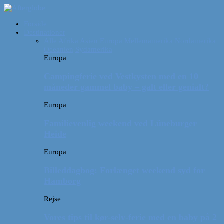
Forside
Destinationer
Alle
Afrika
Asien
Europa
Mellemamerika
Nordamerika
Oceanien
Sydamerika
Europa
Campingferie ved Vestkysten med en 10
måneder gammel baby – galt eller genialt?
Europa
Familievenlig weekend ved Lüneburger
Heide
Europa
Billeddagbog: Forlænget weekend syd for
Hamborg
Rejse
Vores tips til kør-selv-ferie med en baby på 2