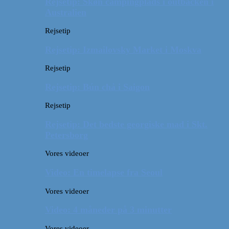
Rejsetip: Skøn campingplads i outbacken i
Australien
Rejsetip
Rejsetip: Izmailovsky Market i Moskva
Rejsetip
Rejsetip: Bún chả i Saigon
Rejsetip
Rejsetip: Det bedste georgiske mad i Skt.
Petersborg
Vores videoer
Video: En timelapse fra Seoul
Vores videoer
Video: 4 måneder på 3 minutter
Vores videoer