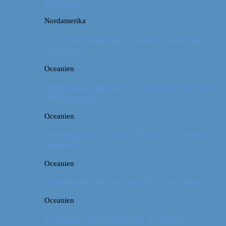
Badlands
Nordamerika
The Great American Eclipse: En kæmpe
oplevelse!
Oceanien
Rejsetip: Kænguruer på stranden ved Cape
Hillsborough
Oceanien
Rejsetip: Skøn campingplads i outbacken i
Australien
Oceanien
Rejseguide: Blue Mountains i Australien
Oceanien
Rejsetip: Sådan finder du de bedste