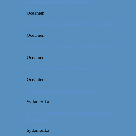
campingpladser i Australien
Oceanien
Første stop i Australien: Port Douglas
Oceanien
De pæneste strande i New South Wales
Oceanien
De fineste strande i Queensland
Oceanien
Tre kendetegn for Australien
Sydamerika
La Paz: Verdens højeste beliggende
hovedstad
Sydamerika