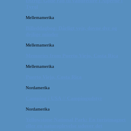
Østrig: Gode råd til vandreture i Alperne i
Tyrol
Mellemamerika
Billeddagbog: Dårligt vejr, dovne dyr og
dejlige minder
Mellemamerika
Memories from Puerto Viejo, Costa Rica
Mellemamerika
Puerto Viejo, Costa Rica
Nordamerika
Camping i USA // Campingudstyr
Nordamerika
Yellowstone National Park: En turistmagnet
eller en naturoplevelse udover det