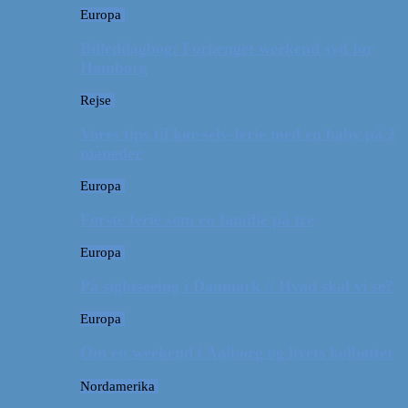
Europa
Billeddagbog: Forlænget weekend syd for
Hamborg
Rejse
Vores tips til kør-selv-ferie med en baby på 2
måneder
Europa
Første ferie som en familie på tre
Europa
På sightseeing i Danmark // Hvad skal vi se?
Europa
Om en weekend i Aalborg og livets kolbøtter
Nordamerika