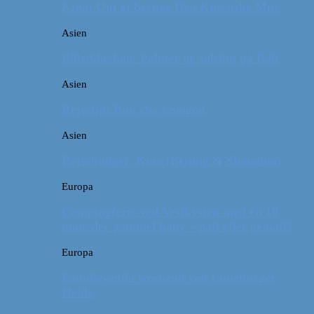
Kina: Om at bestige Den Kinesiske Mur
Asien
Billeddagbog: Palmer og solskin på Bali
Asien
Rejsetip: Bún chả i Saigon
Asien
Rejsebudget: Kina (Beijing & Shanghai)
Europa
Campingferie ved Vestkysten med en 10
måneder gammel baby – galt eller genialt?
Europa
Familievenlig weekend ved Lüneburger
Heide