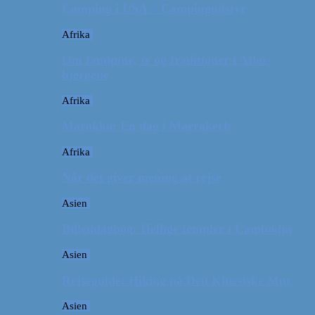
Camping i USA // Campingudstyr
Afrika
Om tandpine, te og traditioner i Atlas-
bjergene
Afrika
Marokko: En dag i Marrakech
Afrika
Når det giver mening at rejse
Asien
Billeddagbog: Hellige templer i Cambodja
Asien
Rejseguide: Hiking på Den Kinesiske Mur
Asien