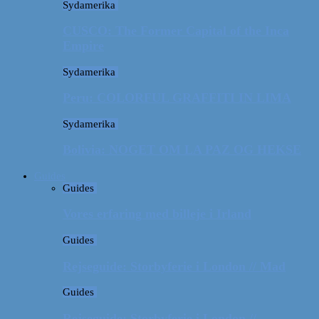
Sydamerika
CUSCO: The Former Capital of the Inca
Empire
Sydamerika
Peru: COLORFUL GRAFFITI IN LIMA
Sydamerika
Bolivia: NOGET OM LA PAZ OG HEKSE
Guides
Guides
Vores erfaring med billeje i Irland
Guides
Rejseguide: Storbyferie i London // Mad
Guides
Rejseguide: Storbyferie i London //