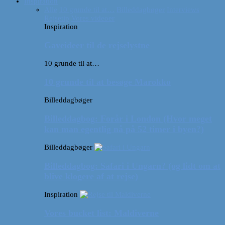
Inspiration
Alle
10 grunde til at…
Billeddagbøger
Interviews
Rejsetip
Vores videoer
Inspiration
Gaveideer til de rejselystne
10 grunde til at…
10 grunde til at besøge Marokko
Billeddagbøger
Billeddagbog: Forår i London (Hvor meget
kan man egentlig nå på 52 timer i byen?)
Billeddagbøger
Billeddagbog: Safari i Ungarn? (og lidt om at
blive klogere af at rejse)
Inspiration
Vores bucket list: Maldiverne