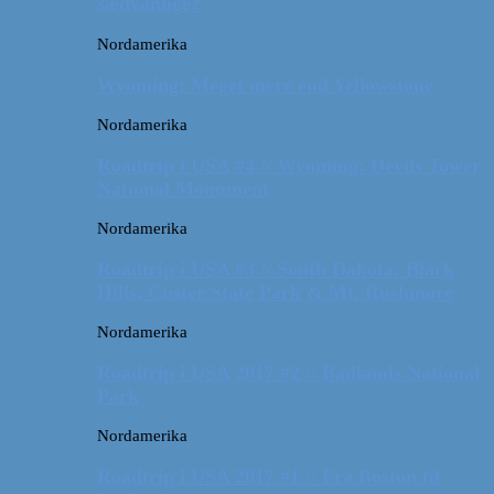
sædvanlige?
Nordamerika
Wyoming: Meget mere end Yellowstone
Nordamerika
Roadtrip i USA #4 // Wyoming: Devils Tower
National Monument
Nordamerika
Roadtrip i USA #3 // South Dakota: Black
Hills, Custer State Park & Mt. Rushmore
Nordamerika
Roadtrip i USA 2017 #2 // Badlands National
Park
Nordamerika
Roadtrip i USA 2017 #1 // Fra Boston til