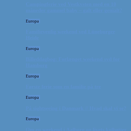
Campingferie ved Vestkysten med en 10
måneder gammel baby – galt eller genialt?
Europa
Familievenlig weekend ved Lüneburger
Heide
Europa
Billeddagbog: Forlænget weekend syd for
Hamborg
Europa
Første ferie som en familie på tre
Europa
På sightseeing i Danmark // Hvad skal vi se?
Europa
Om en weekend i Aalborg og livets kolbøtter