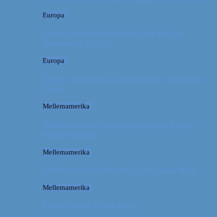
Europa
Østrig: Om bueskydning, fuld fart og
dinosaurer i Tyrol
Europa
Østrig: Gode råd til vandreture i Alperne i
Tyrol
Mellemamerika
Billeddagbog: Dårligt vejr, dovne dyr og
dejlige minder
Mellemamerika
Memories from Puerto Viejo, Costa Rica
Mellemamerika
Puerto Viejo, Costa Rica