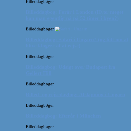
Billeddagbøger
Billeddagbog: Forår i London (Hvor meget
kan man egentlig nå på 52 timer i byen?)
Billeddagbøger
Billeddagbog: Safari i Ungarn? (og lidt om at
blive klogere af at rejse)
Billeddagbøger
Billeddagbog: Udsigt over Budapest fra
Gellert Hill
Billeddagbøger
Billed- og rejsedagbog: Afslapning i Ungarn
Billeddagbøger
Billeddagbog: Efterår i München
Billeddagbøger