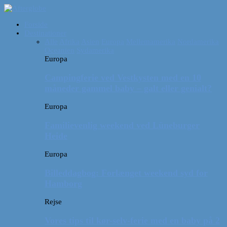
Forside
Destinationer
Alle
Afrika
Asien
Europa
Mellemamerika
Nordamerika
Oceanien
Sydamerika
Europa
Campingferie ved Vestkysten med en 10
måneder gammel baby – galt eller genialt?
Europa
Familievenlig weekend ved Lüneburger
Heide
Europa
Billeddagbog: Forlænget weekend syd for
Hamborg
Rejse
Vores tips til kør-selv-ferie med en baby på 2