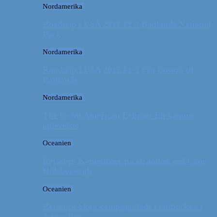
Nordamerika
Roadtrip i USA 2017 #2 // Badlands National
Park
Nordamerika
Roadtrip i USA 2017 #1 // Fra Boston til
Badlands
Nordamerika
The Great American Eclipse: En kæmpe
oplevelse!
Oceanien
Rejsetip: Kænguruer på stranden ved Cape
Hillsborough
Oceanien
Rejsetip: Skøn campingplads i outbacken i
Australien