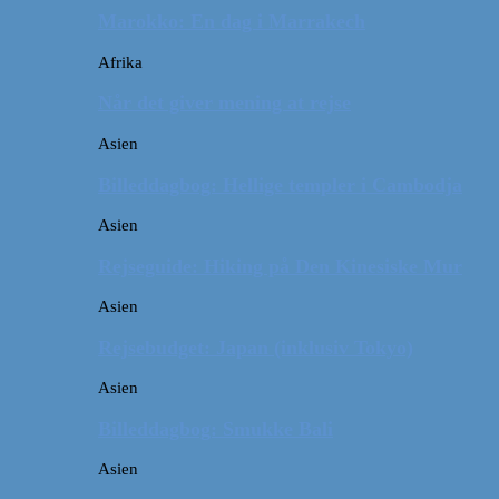
Marokko: En dag i Marrakech
Afrika
Når det giver mening at rejse
Asien
Billeddagbog: Hellige templer i Cambodja
Asien
Rejseguide: Hiking på Den Kinesiske Mur
Asien
Rejsebudget: Japan (inklusiv Tokyo)
Asien
Billeddagbog: Smukke Bali
Asien