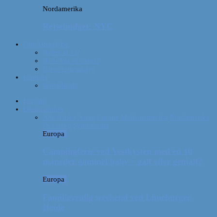
Nordamerika
Rejsebudget: NYC
Om Afterglobe
Hvem er vi?
Hvor har vi været?
Vores rejseudstyr
Kontakt
Samarbejde
Forside
Destinationer
Alle
Afrika
Asien
Europa
Mellemamerika
Nordamerika
Oceanien
Sydamerika
Europa
Campingferie ved Vestkysten med en 10
måneder gammel baby – galt eller genialt?
Europa
Familievenlig weekend ved Lüneburger
Heide