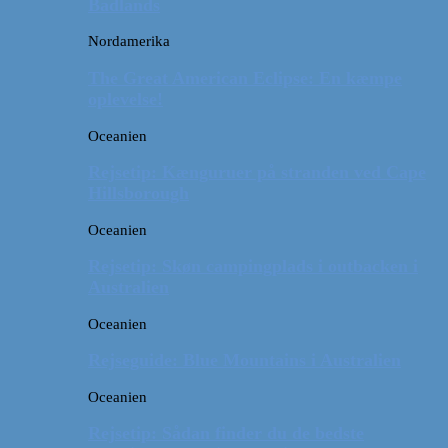
Badlands
Nordamerika
The Great American Eclipse: En kæmpe
oplevelse!
Oceanien
Rejsetip: Kænguruer på stranden ved Cape
Hillsborough
Oceanien
Rejsetip: Skøn campingplads i outbacken i
Australien
Oceanien
Rejseguide: Blue Mountains i Australien
Oceanien
Rejsetip: Sådan finder du de bedste