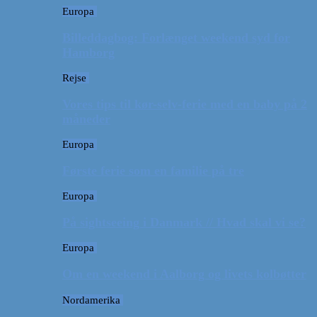
Europa
Billeddagbog: Forlænget weekend syd for
Hamborg
Rejse
Vores tips til kør-selv-ferie med en baby på 2
måneder
Europa
Første ferie som en familie på tre
Europa
På sightseeing i Danmark // Hvad skal vi se?
Europa
Om en weekend i Aalborg og livets kolbøtter
Nordamerika