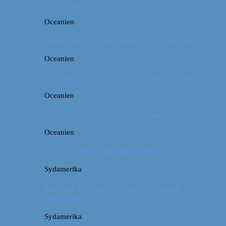
campingpladser i Australien
Oceanien
Første stop i Australien: Port Douglas
Oceanien
De pæneste strande i New South Wales
Oceanien
De fineste strande i Queensland
Oceanien
Tre kendetegn for Australien
Sydamerika
La Paz: Verdens højeste beliggende
hovedstad
Sydamerika