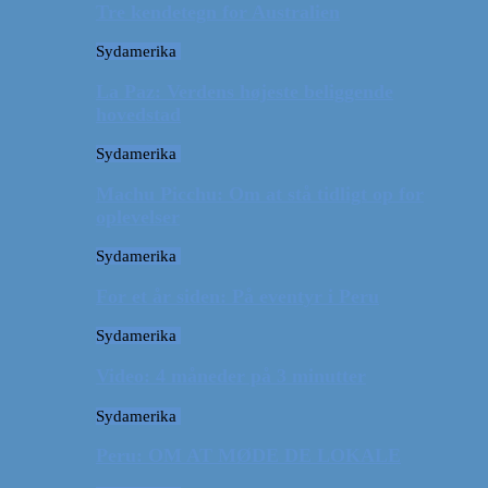
Tre kendetegn for Australien
Sydamerika
La Paz: Verdens højeste beliggende
hovedstad
Sydamerika
Machu Picchu: Om at stå tidligt op for
oplevelser
Sydamerika
For et år siden: På eventyr i Peru
Sydamerika
Video: 4 måneder på 3 minutter
Sydamerika
Peru: OM AT MØDE DE LOKALE