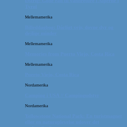
Østrig: Gode råd til vandreture i Alperne i
Tyrol
Mellemamerika
Billeddagbog: Dårligt vejr, dovne dyr og
dejlige minder
Mellemamerika
Memories from Puerto Viejo, Costa Rica
Mellemamerika
Puerto Viejo, Costa Rica
Nordamerika
Camping i USA // Campingudstyr
Nordamerika
Yellowstone National Park: En turistmagnet
eller en naturoplevelse udover det