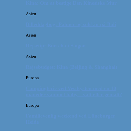
Kina: Om at bestige Den Kinesiske Mur
Asien
Billeddagbog: Palmer og solskin på Bali
Asien
Rejsetip: Bún chả i Saigon
Asien
Rejsebudget: Kina (Beijing & Shanghai)
Europa
Campingferie ved Vestkysten med en 10
måneder gammel baby – galt eller genialt?
Europa
Familievenlig weekend ved Lüneburger
Heide