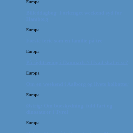
Europa
Billeddagbog: Forlænget weekend syd for
Hamborg
Europa
Første ferie som en familie på tre
Europa
På sightseeing i Danmark // Hvad skal vi se?
Europa
Om en weekend i Aalborg og livets kolbøtter
Europa
Østrig: Om bueskydning, fuld fart og
dinosaurer i Tyrol
Europa