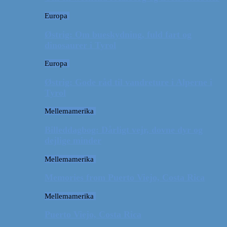
Europa
Østrig: Om bueskydning, fuld fart og
dinosaurer i Tyrol
Europa
Østrig: Gode råd til vandreture i Alperne i
Tyrol
Mellemamerika
Billeddagbog: Dårligt vejr, dovne dyr og
dejlige minder
Mellemamerika
Memories from Puerto Viejo, Costa Rica
Mellemamerika
Puerto Viejo, Costa Rica