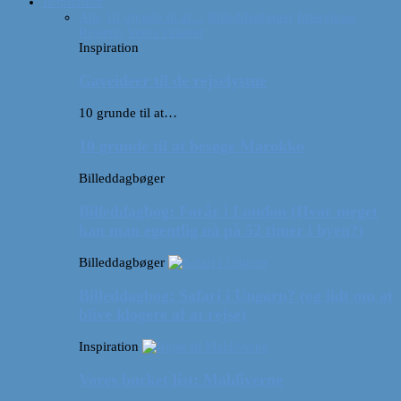
Inspiration
Alle
10 grunde til at…
Billeddagbøger
Interviews
Rejsetip
Vores videoer
Inspiration
Gaveideer til de rejselystne
10 grunde til at…
10 grunde til at besøge Marokko
Billeddagbøger
Billeddagbog: Forår i London (Hvor meget
kan man egentlig nå på 52 timer i byen?)
Billeddagbøger
Billeddagbog: Safari i Ungarn? (og lidt om at
blive klogere af at rejse)
Inspiration
Vores bucket list: Maldiverne