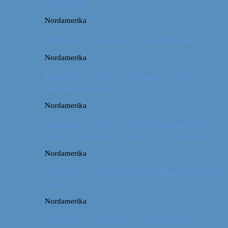
sædvanlige?
Nordamerika
Wyoming: Meget mere end Yellowstone
Nordamerika
Roadtrip i USA #4 // Wyoming: Devils Tower
National Monument
Nordamerika
Roadtrip i USA #3 // South Dakota: Black
Hills, Custer State Park & Mt. Rushmore
Nordamerika
Roadtrip i USA 2017 #2 // Badlands National
Park
Nordamerika
Roadtrip i USA 2017 #1 // Fra Boston til