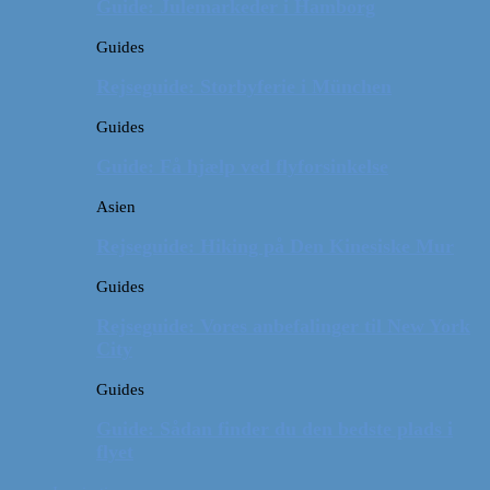
Guide: Julemarkeder i Hamborg
Guides
Rejseguide: Storbyferie i München
Guides
Guide: Få hjælp ved flyforsinkelse
Asien
Rejseguide: Hiking på Den Kinesiske Mur
Guides
Rejseguide: Vores anbefalinger til New York
City
Guides
Guide: Sådan finder du den bedste plads i
flyet