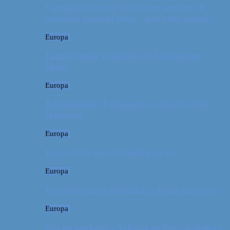
Campingferie ved Vestkysten med en 10
måneder gammel baby – galt eller genialt?
Europa
Familievenlig weekend ved Lüneburger
Heide
Europa
Billeddagbog: Forlænget weekend syd for
Hamborg
Europa
Første ferie som en familie på tre
Europa
På sightseeing i Danmark // Hvad skal vi se?
Europa
Om en weekend i Aalborg og livets kolbøtter