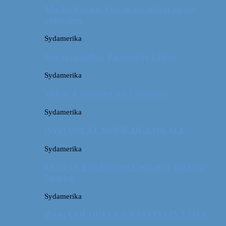
Machu Picchu: Om at stå tidligt op for
oplevelser
Sydamerika
For et år siden: På eventyr i Peru
Sydamerika
Video: 4 måneder på 3 minutter
Sydamerika
Peru: OM AT MØDE DE LOKALE
Sydamerika
CUSCO: The Former Capital of the Inca
Empire
Sydamerika
Peru: COLORFUL GRAFFITI IN LIMA