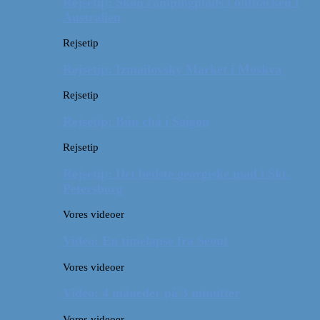
Rejsetip: Skøn campingplads i outbacken i
Australien
Rejsetip
Rejsetip: Izmailovsky Market i Moskva
Rejsetip
Rejsetip: Bún chả i Saigon
Rejsetip
Rejsetip: Det bedste georgiske mad i Skt.
Petersborg
Vores videoer
Video: En timelapse fra Seoul
Vores videoer
Video: 4 måneder på 3 minutter
Vores videoer