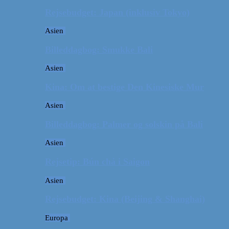
Rejsebudget: Japan (inklusiv Tokyo)
Asien
Billeddagbog: Smukke Bali
Asien
Kina: Om at bestige Den Kinesiske Mur
Asien
Billeddagbog: Palmer og solskin på Bali
Asien
Rejsetip: Bún chả i Saigon
Asien
Rejsebudget: Kina (Beijing & Shanghai)
Europa