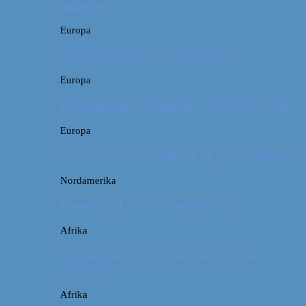
måneder
Europa
Første ferie som en familie på tre
Europa
På sightseeing i Danmark // Hvad skal vi se?
Europa
Om en weekend i Aalborg og livets kolbøtter
Nordamerika
Camping i USA // Campingudstyr
Afrika
Om tandpine, te og traditioner i Atlas-
bjergene
Afrika