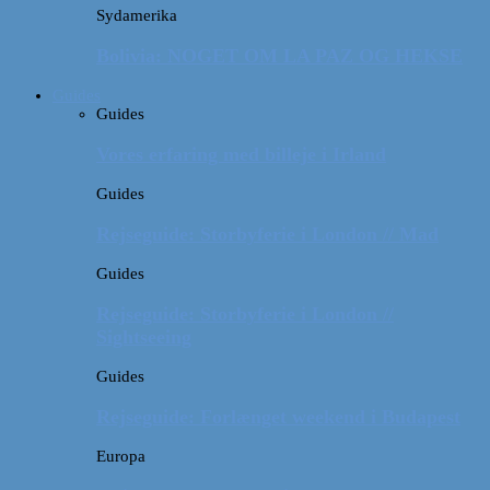
Sydamerika
Bolivia: NOGET OM LA PAZ OG HEKSE
Guides
Guides
Vores erfaring med billeje i Irland
Guides
Rejseguide: Storbyferie i London // Mad
Guides
Rejseguide: Storbyferie i London //
Sightseeing
Guides
Rejseguide: Forlænget weekend i Budapest
Europa