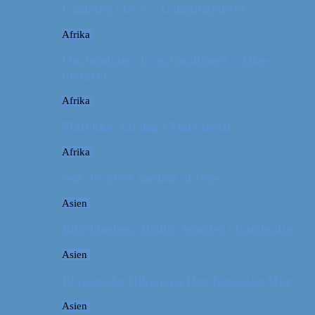
Camping i USA // Campingudstyr
Afrika
Om tandpine, te og traditioner i Atlas-
bjergene
Afrika
Marokko: En dag i Marrakech
Afrika
Når det giver mening at rejse
Asien
Billeddagbog: Hellige templer i Cambodja
Asien
Rejseguide: Hiking på Den Kinesiske Mur
Asien