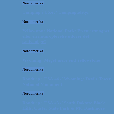
Nordamerika
Camping i USA // Campingudstyr
Nordamerika
Yellowstone National Park: En turistmagnet
eller en naturoplevelse udover det
sædvanlige?
Nordamerika
Wyoming: Meget mere end Yellowstone
Nordamerika
Roadtrip i USA #4 // Wyoming: Devils Tower
National Monument
Nordamerika
Roadtrip i USA #3 // South Dakota: Black
Hills, Custer State Park & Mt. Rushmore