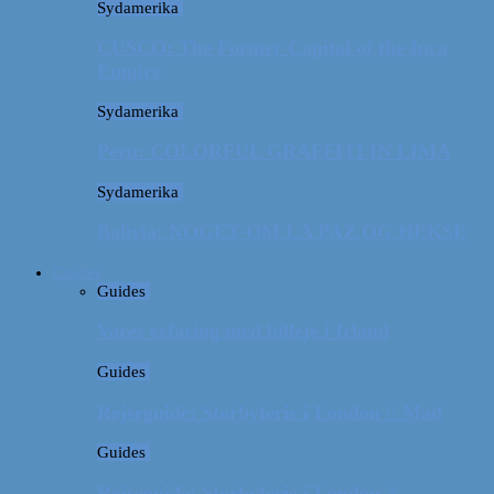
Sydamerika
CUSCO: The Former Capital of the Inca
Empire
Sydamerika
Peru: COLORFUL GRAFFITI IN LIMA
Sydamerika
Bolivia: NOGET OM LA PAZ OG HEKSE
Guides
Guides
Vores erfaring med billeje i Irland
Guides
Rejseguide: Storbyferie i London // Mad
Guides
Rejseguide: Storbyferie i London //