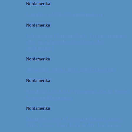
Nordamerika
Camping i USA // Campingudstyr
Nordamerika
Yellowstone National Park: En turistmagnet
eller en naturoplevelse udover det
sædvanlige?
Nordamerika
Wyoming: Meget mere end Yellowstone
Nordamerika
Roadtrip i USA #4 // Wyoming: Devils Tower
National Monument
Nordamerika
Roadtrip i USA #3 // South Dakota: Black
Hills, Custer State Park & Mt. Rushmore