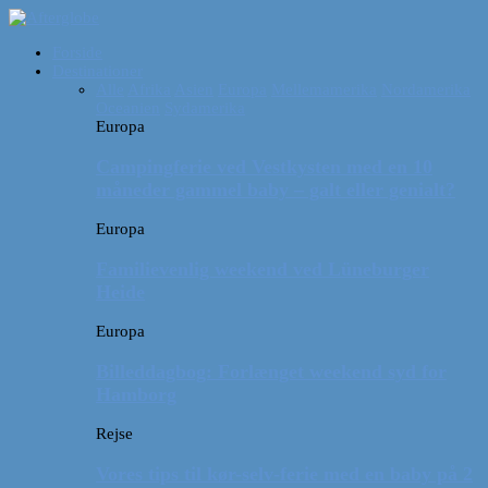
Forside
Destinationer
Alle
Afrika
Asien
Europa
Mellemamerika
Nordamerika
Oceanien
Sydamerika
Europa
Campingferie ved Vestkysten med en 10
måneder gammel baby – galt eller genialt?
Europa
Familievenlig weekend ved Lüneburger
Heide
Europa
Billeddagbog: Forlænget weekend syd for
Hamborg
Rejse
Vores tips til kør-selv-ferie med en baby på 2