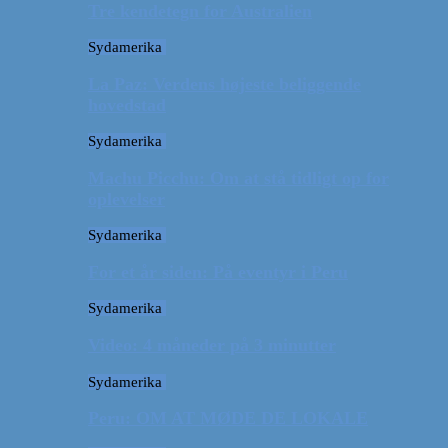
Tre kendetegn for Australien
Sydamerika
La Paz: Verdens højeste beliggende
hovedstad
Sydamerika
Machu Picchu: Om at stå tidligt op for
oplevelser
Sydamerika
For et år siden: På eventyr i Peru
Sydamerika
Video: 4 måneder på 3 minutter
Sydamerika
Peru: OM AT MØDE DE LOKALE