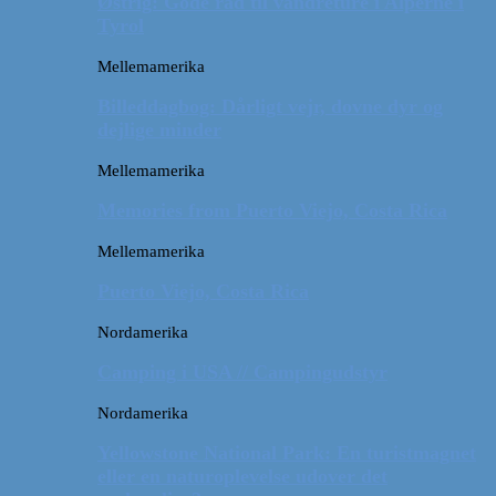
Østrig: Gode råd til vandreture i Alperne i
Tyrol
Mellemamerika
Billeddagbog: Dårligt vejr, dovne dyr og
dejlige minder
Mellemamerika
Memories from Puerto Viejo, Costa Rica
Mellemamerika
Puerto Viejo, Costa Rica
Nordamerika
Camping i USA // Campingudstyr
Nordamerika
Yellowstone National Park: En turistmagnet
eller en naturoplevelse udover det