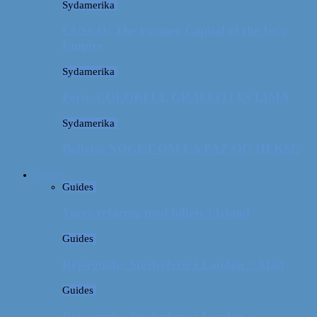
Sydamerika
CUSCO: The Former Capital of the Inca
Empire
Sydamerika
Peru: COLORFUL GRAFFITI IN LIMA
Sydamerika
Bolivia: NOGET OM LA PAZ OG HEKSE
Guides
Guides
Vores erfaring med billeje i Irland
Guides
Rejseguide: Storbyferie i London // Mad
Guides
Rejseguide: Storbyferie i London //