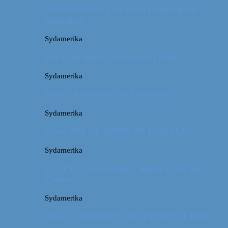
Machu Picchu: Om at stå tidligt op for
oplevelser
Sydamerika
For et år siden: På eventyr i Peru
Sydamerika
Video: 4 måneder på 3 minutter
Sydamerika
Peru: OM AT MØDE DE LOKALE
Sydamerika
CUSCO: The Former Capital of the Inca
Empire
Sydamerika
Peru: COLORFUL GRAFFITI IN LIMA