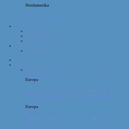
Nordamerika
Rejsebudget: NYC
Om Afterglobe
Hvem er vi?
Hvor har vi været?
Vores rejseudstyr
Kontakt
Samarbejde
Forside
Destinationer
Alle
Afrika
Asien
Europa
Mellemamerika
Nordamerika
Oceanien
Sydamerika
Europa
Campingferie ved Vestkysten med en 10
måneder gammel baby – galt eller genialt?
Europa
Familievenlig weekend ved Lüneburger
Heide