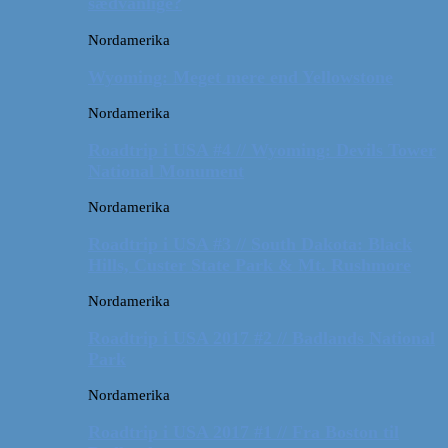
sædvanlige?
Nordamerika
Wyoming: Meget mere end Yellowstone
Nordamerika
Roadtrip i USA #4 // Wyoming: Devils Tower
National Monument
Nordamerika
Roadtrip i USA #3 // South Dakota: Black
Hills, Custer State Park & Mt. Rushmore
Nordamerika
Roadtrip i USA 2017 #2 // Badlands National
Park
Nordamerika
Roadtrip i USA 2017 #1 // Fra Boston til