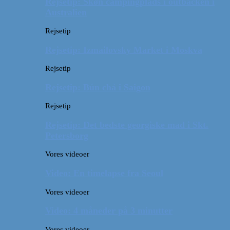
Rejsetip: Skøn campingplads i outbacken i
Australien
Rejsetip
Rejsetip: Izmailovsky Market i Moskva
Rejsetip
Rejsetip: Bún chả i Saigon
Rejsetip
Rejsetip: Det bedste georgiske mad i Skt.
Petersborg
Vores videoer
Video: En timelapse fra Seoul
Vores videoer
Video: 4 måneder på 3 minutter
Vores videoer