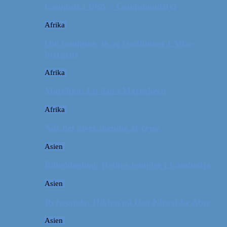
Camping i USA // Campingudstyr
Afrika
Om tandpine, te og traditioner i Atlas-
bjergene
Afrika
Marokko: En dag i Marrakech
Afrika
Når det giver mening at rejse
Asien
Billeddagbog: Hellige templer i Cambodja
Asien
Rejseguide: Hiking på Den Kinesiske Mur
Asien