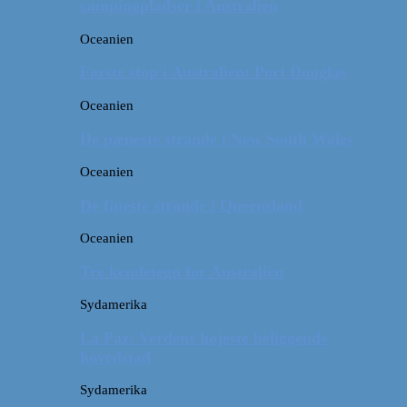
campingpladser i Australien
Oceanien
Første stop i Australien: Port Douglas
Oceanien
De pæneste strande i New South Wales
Oceanien
De fineste strande i Queensland
Oceanien
Tre kendetegn for Australien
Sydamerika
La Paz: Verdens højeste beliggende
hovedstad
Sydamerika