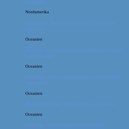
Badlands
Nordamerika
The Great American Eclipse: En kæmpe
oplevelse!
Oceanien
Rejsetip: Kænguruer på stranden ved Cape
Hillsborough
Oceanien
Rejsetip: Skøn campingplads i outbacken i
Australien
Oceanien
Rejseguide: Blue Mountains i Australien
Oceanien
Rejsetip: Sådan finder du de bedste