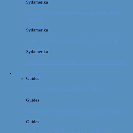
Sydamerika
CUSCO: The Former Capital of the Inca
Empire
Sydamerika
Peru: COLORFUL GRAFFITI IN LIMA
Sydamerika
Bolivia: NOGET OM LA PAZ OG HEKSE
Guides
Guides
Vores erfaring med billeje i Irland
Guides
Rejseguide: Storbyferie i London // Mad
Guides
Rejseguide: Storbyferie i London //