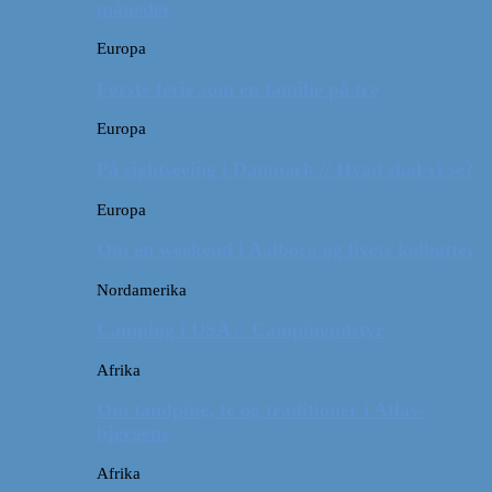
måneder
Europa
Første ferie som en familie på tre
Europa
På sightseeing i Danmark // Hvad skal vi se?
Europa
Om en weekend i Aalborg og livets kolbøtter
Nordamerika
Camping i USA // Campingudstyr
Afrika
Om tandpine, te og traditioner i Atlas-
bjergene
Afrika