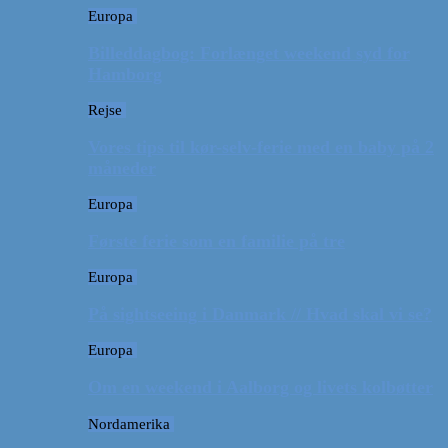
Europa
Billeddagbog: Forlænget weekend syd for
Hamborg
Rejse
Vores tips til kør-selv-ferie med en baby på 2
måneder
Europa
Første ferie som en familie på tre
Europa
På sightseeing i Danmark // Hvad skal vi se?
Europa
Om en weekend i Aalborg og livets kolbøtter
Nordamerika