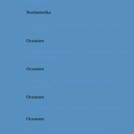
Badlands
Nordamerika
The Great American Eclipse: En kæmpe
oplevelse!
Oceanien
Rejsetip: Kænguruer på stranden ved Cape
Hillsborough
Oceanien
Rejsetip: Skøn campingplads i outbacken i
Australien
Oceanien
Rejseguide: Blue Mountains i Australien
Oceanien
Rejsetip: Sådan finder du de bedste