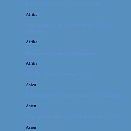
Camping i USA // Campingudstyr
Afrika
Om tandpine, te og traditioner i Atlas-
bjergene
Afrika
Marokko: En dag i Marrakech
Afrika
Når det giver mening at rejse
Asien
Billeddagbog: Hellige templer i Cambodja
Asien
Rejseguide: Hiking på Den Kinesiske Mur
Asien