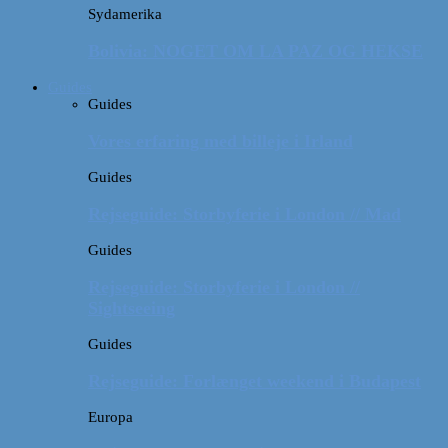
Sydamerika
Bolivia: NOGET OM LA PAZ OG HEKSE
Guides
Guides
Vores erfaring med billeje i Irland
Guides
Rejseguide: Storbyferie i London // Mad
Guides
Rejseguide: Storbyferie i London //
Sightseeing
Guides
Rejseguide: Forlænget weekend i Budapest
Europa