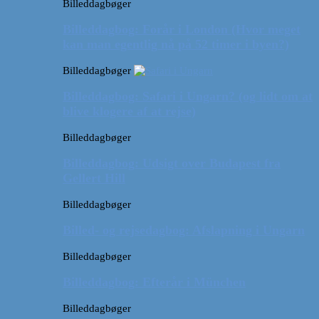
Billeddagbøger
Billeddagbog: Forår i London (Hvor meget
kan man egentlig nå på 52 timer i byen?)
Billeddagbøger
Billeddagbog: Safari i Ungarn? (og lidt om at
blive klogere af at rejse)
Billeddagbøger
Billeddagbog: Udsigt over Budapest fra
Gellert Hill
Billeddagbøger
Billed- og rejsedagbog: Afslapning i Ungarn
Billeddagbøger
Billeddagbog: Efterår i München
Billeddagbøger