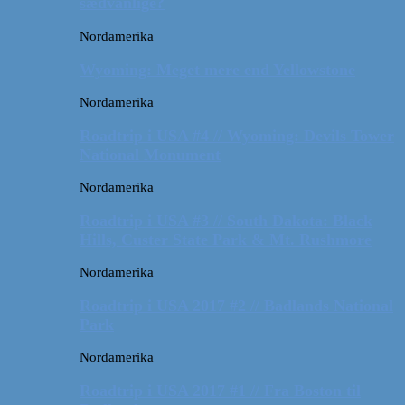
sædvanlige?
Nordamerika
Wyoming: Meget mere end Yellowstone
Nordamerika
Roadtrip i USA #4 // Wyoming: Devils Tower
National Monument
Nordamerika
Roadtrip i USA #3 // South Dakota: Black
Hills, Custer State Park & Mt. Rushmore
Nordamerika
Roadtrip i USA 2017 #2 // Badlands National
Park
Nordamerika
Roadtrip i USA 2017 #1 // Fra Boston til