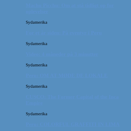
Machu Picchu: Om at stå tidligt op for
oplevelser
Sydamerika
For et år siden: På eventyr i Peru
Sydamerika
Video: 4 måneder på 3 minutter
Sydamerika
Peru: OM AT MØDE DE LOKALE
Sydamerika
CUSCO: The Former Capital of the Inca
Empire
Sydamerika
Peru: COLORFUL GRAFFITI IN LIMA