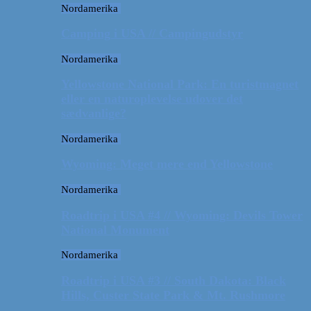
Nordamerika
Camping i USA // Campingudstyr
Nordamerika
Yellowstone National Park: En turistmagnet
eller en naturoplevelse udover det
sædvanlige?
Nordamerika
Wyoming: Meget mere end Yellowstone
Nordamerika
Roadtrip i USA #4 // Wyoming: Devils Tower
National Monument
Nordamerika
Roadtrip i USA #3 // South Dakota: Black
Hills, Custer State Park & Mt. Rushmore