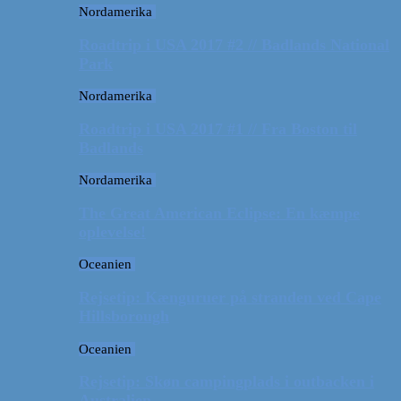
Nordamerika
Roadtrip i USA 2017 #2 // Badlands National
Park
Nordamerika
Roadtrip i USA 2017 #1 // Fra Boston til
Badlands
Nordamerika
The Great American Eclipse: En kæmpe
oplevelse!
Oceanien
Rejsetip: Kænguruer på stranden ved Cape
Hillsborough
Oceanien
Rejsetip: Skøn campingplads i outbacken i
Australien