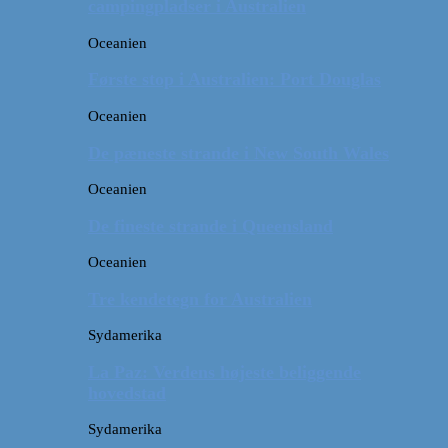
campingpladser i Australien
Oceanien
Første stop i Australien: Port Douglas
Oceanien
De pæneste strande i New South Wales
Oceanien
De fineste strande i Queensland
Oceanien
Tre kendetegn for Australien
Sydamerika
La Paz: Verdens højeste beliggende
hovedstad
Sydamerika