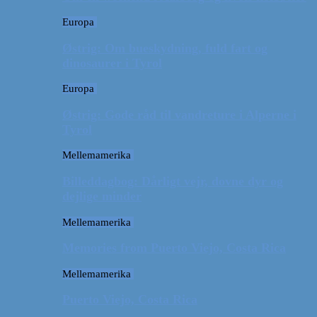
Europa
Østrig: Om bueskydning, fuld fart og
dinosaurer i Tyrol
Europa
Østrig: Gode råd til vandreture i Alperne i
Tyrol
Mellemamerika
Billeddagbog: Dårligt vejr, dovne dyr og
dejlige minder
Mellemamerika
Memories from Puerto Viejo, Costa Rica
Mellemamerika
Puerto Viejo, Costa Rica