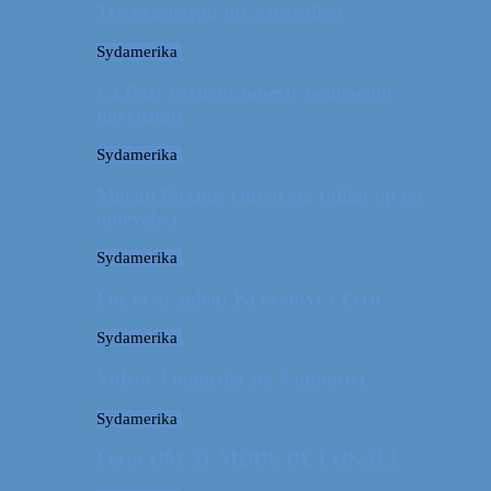
Tre kendetegn for Australien
Sydamerika
La Paz: Verdens højeste beliggende
hovedstad
Sydamerika
Machu Picchu: Om at stå tidligt op for
oplevelser
Sydamerika
For et år siden: På eventyr i Peru
Sydamerika
Video: 4 måneder på 3 minutter
Sydamerika
Peru: OM AT MØDE DE LOKALE