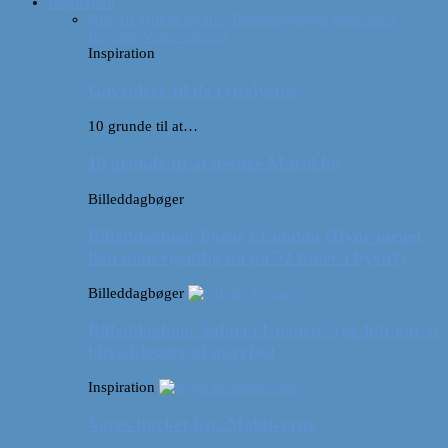
Inspiration
Alle
10 grunde til at…
Billeddagbøger
Interviews
Rejsetip
Vores videoer
Inspiration
Gaveideer til de rejselystne
10 grunde til at…
10 grunde til at besøge Marokko
Billeddagbøger
Billeddagbog: Forår i London (Hvor meget
kan man egentlig nå på 52 timer i byen?)
Billeddagbøger
Billeddagbog: Safari i Ungarn? (og lidt om at
blive klogere af at rejse)
Inspiration
Vores bucket list: Maldiverne