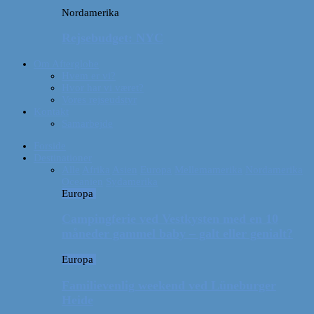
Nordamerika
Rejsebudget: NYC
Om Afterglobe
Hvem er vi?
Hvor har vi været?
Vores rejseudstyr
Kontakt
Samarbejde
Forside
Destinationer
Alle
Afrika
Asien
Europa
Mellemamerika
Nordamerika
Oceanien
Sydamerika
Europa
Campingferie ved Vestkysten med en 10
måneder gammel baby – galt eller genialt?
Europa
Familievenlig weekend ved Lüneburger
Heide