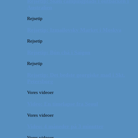
Rejsetip: Skøn campingplads i outbacken i
Australien
Rejsetip
Rejsetip: Izmailovsky Market i Moskva
Rejsetip
Rejsetip: Bún chả i Saigon
Rejsetip
Rejsetip: Det bedste georgiske mad i Skt.
Petersborg
Vores videoer
Video: En timelapse fra Seoul
Vores videoer
Video: 4 måneder på 3 minutter
Vores videoer