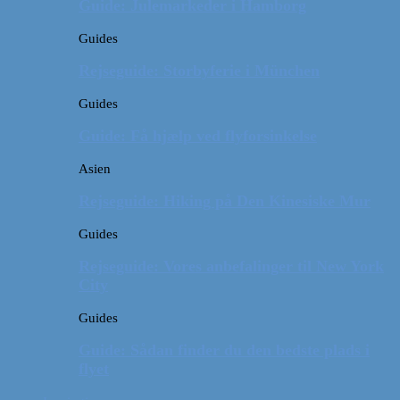
Guide: Julemarkeder i Hamborg
Guides
Rejseguide: Storbyferie i München
Guides
Guide: Få hjælp ved flyforsinkelse
Asien
Rejseguide: Hiking på Den Kinesiske Mur
Guides
Rejseguide: Vores anbefalinger til New York
City
Guides
Guide: Sådan finder du den bedste plads i
flyet