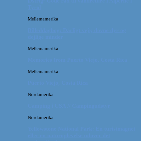
Østrig: Gode råd til vandreture i Alperne i
Tyrol
Mellemamerika
Billeddagbog: Dårligt vejr, dovne dyr og
dejlige minder
Mellemamerika
Memories from Puerto Viejo, Costa Rica
Mellemamerika
Puerto Viejo, Costa Rica
Nordamerika
Camping i USA // Campingudstyr
Nordamerika
Yellowstone National Park: En turistmagnet
eller en naturoplevelse udover det