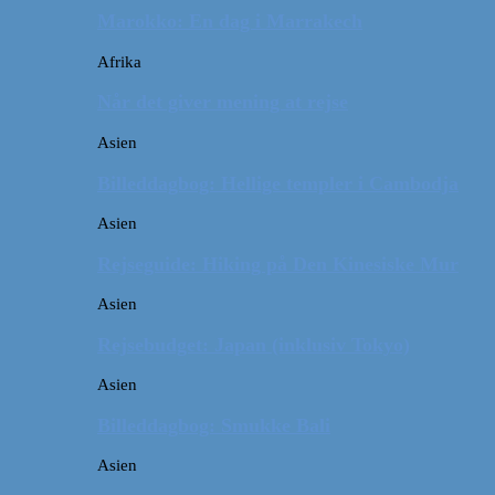
Marokko: En dag i Marrakech
Afrika
Når det giver mening at rejse
Asien
Billeddagbog: Hellige templer i Cambodja
Asien
Rejseguide: Hiking på Den Kinesiske Mur
Asien
Rejsebudget: Japan (inklusiv Tokyo)
Asien
Billeddagbog: Smukke Bali
Asien