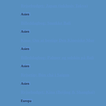
Rejsebudget: Japan (inklusiv Tokyo)
Asien
Billeddagbog: Smukke Bali
Asien
Kina: Om at bestige Den Kinesiske Mur
Asien
Billeddagbog: Palmer og solskin på Bali
Asien
Rejsetip: Bún chả i Saigon
Asien
Rejsebudget: Kina (Beijing & Shanghai)
Europa