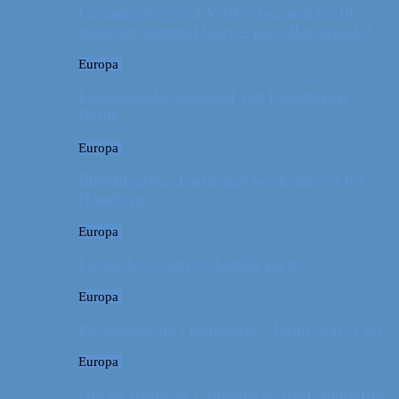
Campingferie ved Vestkysten med en 10
måneder gammel baby – galt eller genialt?
Europa
Familievenlig weekend ved Lüneburger
Heide
Europa
Billeddagbog: Forlænget weekend syd for
Hamborg
Europa
Første ferie som en familie på tre
Europa
På sightseeing i Danmark // Hvad skal vi se?
Europa
Om en weekend i Aalborg og livets kolbøtter