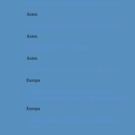
Kina: Om at bestige Den Kinesiske Mur
Asien
Billeddagbog: Palmer og solskin på Bali
Asien
Rejsetip: Bún chả i Saigon
Asien
Rejsebudget: Kina (Beijing & Shanghai)
Europa
Campingferie ved Vestkysten med en 10
måneder gammel baby – galt eller genialt?
Europa
Familievenlig weekend ved Lüneburger
Heide