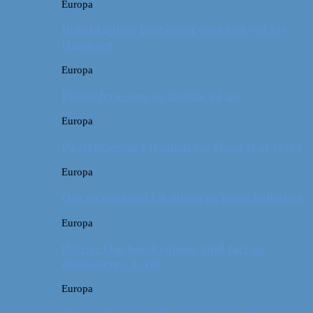
Europa
Billeddagbog: Forlænget weekend syd for
Hamborg
Europa
Første ferie som en familie på tre
Europa
På sightseeing i Danmark // Hvad skal vi se?
Europa
Om en weekend i Aalborg og livets kolbøtter
Europa
Østrig: Om bueskydning, fuld fart og
dinosaurer i Tyrol
Europa