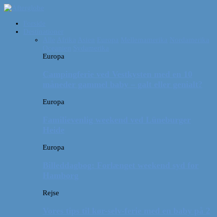
Forside
Destinationer
Alle
Afrika
Asien
Europa
Mellemamerika
Nordamerika
Oceanien
Sydamerika
Europa
Campingferie ved Vestkysten med en 10
måneder gammel baby – galt eller genialt?
Europa
Familievenlig weekend ved Lüneburger
Heide
Europa
Billeddagbog: Forlænget weekend syd for
Hamborg
Rejse
Vores tips til kør-selv-ferie med en baby på 2