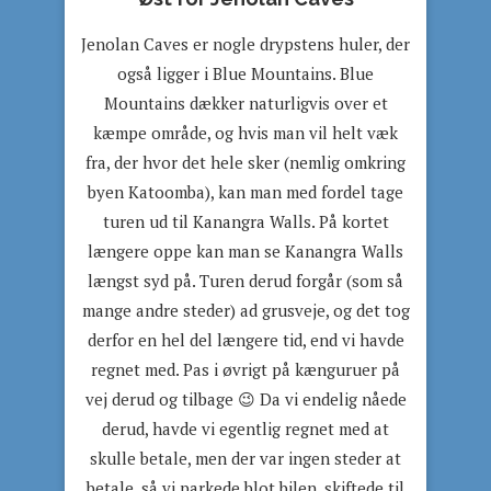
Jenolan Caves er nogle drypstens huler, der
også ligger i Blue Mountains. Blue
Mountains dækker naturligvis over et
kæmpe område, og hvis man vil helt væk
fra, der hvor det hele sker (nemlig omkring
byen Katoomba), kan man med fordel tage
turen ud til Kanangra Walls. På kortet
længere oppe kan man se Kanangra Walls
længst syd på. Turen derud forgår (som så
mange andre steder) ad grusveje, og det tog
derfor en hel del længere tid, end vi havde
regnet med. Pas i øvrigt på kænguruer på
vej derud og tilbage 😉 Da vi endelig nåede
derud, havde vi egentlig regnet med at
skulle betale, men der var ingen steder at
betale, så vi parkede blot bilen, skiftede til