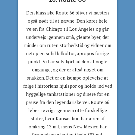
Den klassiske Route 66 bliver vi næsten
også nødt til at nævne. Den kører hele
vejen fra Chicago til Los Angeles og går
undervejs igennem små, glemte byer, der
minder om ruten storhedstid og vidner om
netop en solid bilkultur, apropos forrige
punkt. Vi har selv kørt ad den af nogle
omgange, og der er altså noget om
snakken. Det er en kæmpe oplevelse at
følge i historiens hjulspor og holde ind ved
hyggelige tankstationer og dinere for en
pause fra den legendariske vej. Route 66
løber i øvrigt igennem otte forskellige
stater, hvor Kansas kun har æren af
omkring 13 mil, mens New Mexico har
fornøjelsen af ruten i hele 393 mil.