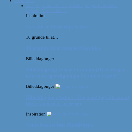
Inspiration
Alle
10 grunde til at…
Billeddagbøger
Interviews
Rejsetip
Vores videoer
Inspiration
Gaveideer til de rejselystne
10 grunde til at…
10 grunde til at besøge Marokko
Billeddagbøger
Billeddagbog: Forår i London (Hvor meget
kan man egentlig nå på 52 timer i byen?)
Billeddagbøger
Billeddagbog: Safari i Ungarn? (og lidt om at
blive klogere af at rejse)
Inspiration
Vores bucket list: Maldiverne