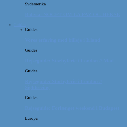
Sydamerika
Bolivia: NOGET OM LA PAZ OG HEKSE
Guides
Guides
Vores erfaring med billeje i Irland
Guides
Rejseguide: Storbyferie i London // Mad
Guides
Rejseguide: Storbyferie i London //
Sightseeing
Guides
Rejseguide: Forlænget weekend i Budapest
Europa