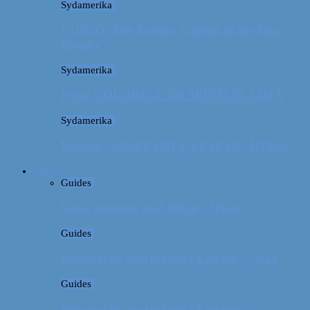
Sydamerika
CUSCO: The Former Capital of the Inca
Empire
Sydamerika
Peru: COLORFUL GRAFFITI IN LIMA
Sydamerika
Bolivia: NOGET OM LA PAZ OG HEKSE
Guides
Guides
Vores erfaring med billeje i Irland
Guides
Rejseguide: Storbyferie i London // Mad
Guides
Rejseguide: Storbyferie i London //