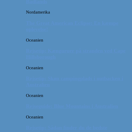
Badlands
Nordamerika
The Great American Eclipse: En kæmpe
oplevelse!
Oceanien
Rejsetip: Kænguruer på stranden ved Cape
Hillsborough
Oceanien
Rejsetip: Skøn campingplads i outbacken i
Australien
Oceanien
Rejseguide: Blue Mountains i Australien
Oceanien
Rejsetip: Sådan finder du de bedste