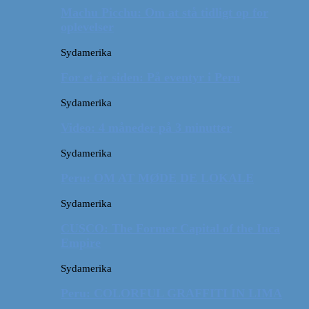
Machu Picchu: Om at stå tidligt op for
oplevelser
Sydamerika
For et år siden: På eventyr i Peru
Sydamerika
Video: 4 måneder på 3 minutter
Sydamerika
Peru: OM AT MØDE DE LOKALE
Sydamerika
CUSCO: The Former Capital of the Inca
Empire
Sydamerika
Peru: COLORFUL GRAFFITI IN LIMA