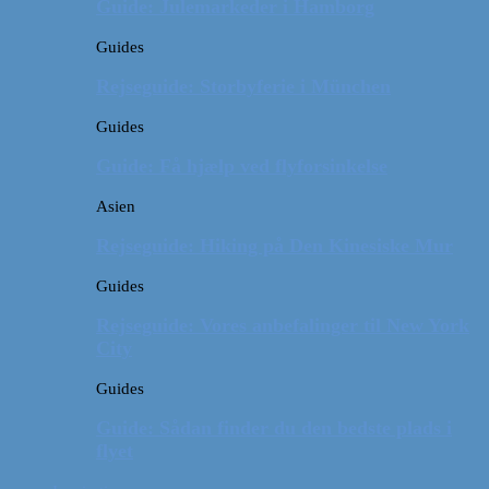
Guide: Julemarkeder i Hamborg
Guides
Rejseguide: Storbyferie i München
Guides
Guide: Få hjælp ved flyforsinkelse
Asien
Rejseguide: Hiking på Den Kinesiske Mur
Guides
Rejseguide: Vores anbefalinger til New York
City
Guides
Guide: Sådan finder du den bedste plads i
flyet