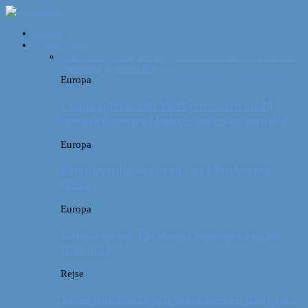
Forside
Destinationer
Alle
Afrika
Asien
Europa
Mellemamerika
Nordamerika
Oceanien
Sydamerika
Europa
Campingferie ved Vestkysten med en 10
måneder gammel baby – galt eller genialt?
Europa
Familievenlig weekend ved Lüneburger
Heide
Europa
Billeddagbog: Forlænget weekend syd for
Hamborg
Rejse
Vores tips til kør-selv-ferie med en baby på 2