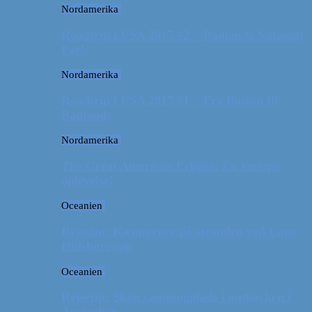
Nordamerika
Roadtrip i USA 2017 #2 // Badlands National
Park
Nordamerika
Roadtrip i USA 2017 #1 // Fra Boston til
Badlands
Nordamerika
The Great American Eclipse: En kæmpe
oplevelse!
Oceanien
Rejsetip: Kænguruer på stranden ved Cape
Hillsborough
Oceanien
Rejsetip: Skøn campingplads i outbacken i
Australien