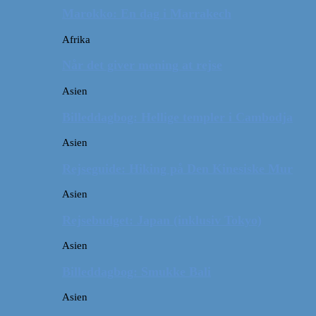
Marokko: En dag i Marrakech
Afrika
Når det giver mening at rejse
Asien
Billeddagbog: Hellige templer i Cambodja
Asien
Rejseguide: Hiking på Den Kinesiske Mur
Asien
Rejsebudget: Japan (inklusiv Tokyo)
Asien
Billeddagbog: Smukke Bali
Asien