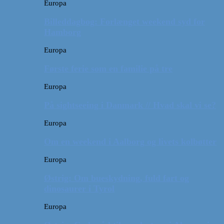
Europa
Billeddagbog: Forlænget weekend syd for
Hamborg
Europa
Første ferie som en familie på tre
Europa
På sightseeing i Danmark // Hvad skal vi se?
Europa
Om en weekend i Aalborg og livets kolbøtter
Europa
Østrig: Om bueskydning, fuld fart og
dinosaurer i Tyrol
Europa