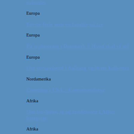
måneder
Europa
Første ferie som en familie på tre
Europa
På sightseeing i Danmark // Hvad skal vi se?
Europa
Om en weekend i Aalborg og livets kolbøtter
Nordamerika
Camping i USA // Campingudstyr
Afrika
Om tandpine, te og traditioner i Atlas-
bjergene
Afrika