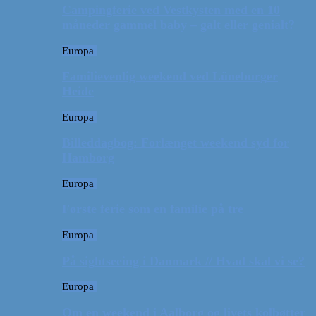
Campingferie ved Vestkysten med en 10
måneder gammel baby – galt eller genialt?
Europa
Familievenlig weekend ved Lüneburger
Heide
Europa
Billeddagbog: Forlænget weekend syd for
Hamborg
Europa
Første ferie som en familie på tre
Europa
På sightseeing i Danmark // Hvad skal vi se?
Europa
Om en weekend i Aalborg og livets kolbøtter