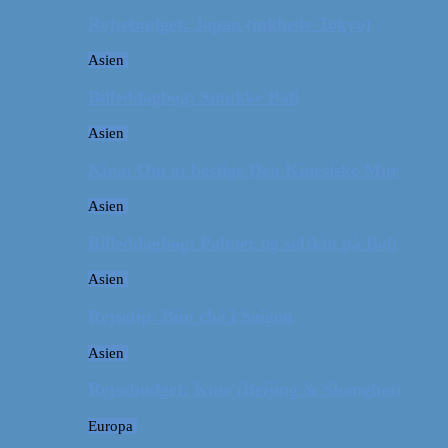
Rejsebudget: Japan (inklusiv Tokyo)
Asien
Billeddagbog: Smukke Bali
Asien
Kina: Om at bestige Den Kinesiske Mur
Asien
Billeddagbog: Palmer og solskin på Bali
Asien
Rejsetip: Bún chả i Saigon
Asien
Rejsebudget: Kina (Beijing & Shanghai)
Europa