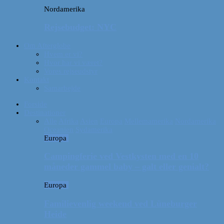
Nordamerika
Rejsebudget: NYC
Om Afterglobe
Hvem er vi?
Hvor har vi været?
Vores rejseudstyr
Kontakt
Samarbejde
Forside
Destinationer
Alle
Afrika
Asien
Europa
Mellemamerika
Nordamerika
Oceanien
Sydamerika
Europa
Campingferie ved Vestkysten med en 10
måneder gammel baby – galt eller genialt?
Europa
Familievenlig weekend ved Lüneburger
Heide