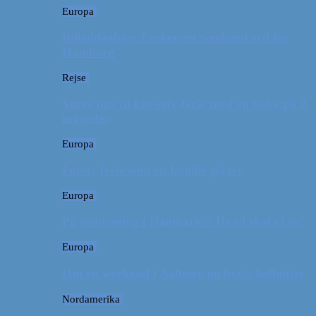
Europa
Billeddagbog: Forlænget weekend syd for
Hamborg
Rejse
Vores tips til kør-selv-ferie med en baby på 2
måneder
Europa
Første ferie som en familie på tre
Europa
På sightseeing i Danmark // Hvad skal vi se?
Europa
Om en weekend i Aalborg og livets kolbøtter
Nordamerika