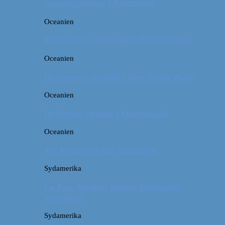
campingpladser i Australien
Oceanien
Første stop i Australien: Port Douglas
Oceanien
De pæneste strande i New South Wales
Oceanien
De fineste strande i Queensland
Oceanien
Tre kendetegn for Australien
Sydamerika
La Paz: Verdens højeste beliggende
hovedstad
Sydamerika