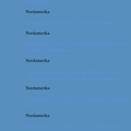
sædvanlige?
Nordamerika
Wyoming: Meget mere end Yellowstone
Nordamerika
Roadtrip i USA #4 // Wyoming: Devils Tower
National Monument
Nordamerika
Roadtrip i USA #3 // South Dakota: Black
Hills, Custer State Park & Mt. Rushmore
Nordamerika
Roadtrip i USA 2017 #2 // Badlands National
Park
Nordamerika
Roadtrip i USA 2017 #1 // Fra Boston til