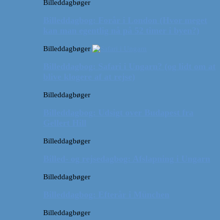
Billeddagbøger
Billeddagbog: Forår i London (Hvor meget
kan man egentlig nå på 52 timer i byen?)
Billeddagbøger
Billeddagbog: Safari i Ungarn? (og lidt om at
blive klogere af at rejse)
Billeddagbøger
Billeddagbog: Udsigt over Budapest fra
Gellert Hill
Billeddagbøger
Billed- og rejsedagbog: Afslapning i Ungarn
Billeddagbøger
Billeddagbog: Efterår i München
Billeddagbøger