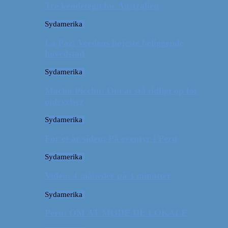
Tre kendetegn for Australien
Sydamerika
La Paz: Verdens højeste beliggende
hovedstad
Sydamerika
Machu Picchu: Om at stå tidligt op for
oplevelser
Sydamerika
For et år siden: På eventyr i Peru
Sydamerika
Video: 4 måneder på 3 minutter
Sydamerika
Peru: OM AT MØDE DE LOKALE