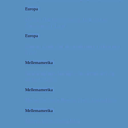
Europa
Østrig: Om bueskydning, fuld fart og
dinosaurer i Tyrol
Europa
Østrig: Gode råd til vandreture i Alperne i
Tyrol
Mellemamerika
Billeddagbog: Dårligt vejr, dovne dyr og
dejlige minder
Mellemamerika
Memories from Puerto Viejo, Costa Rica
Mellemamerika
Puerto Viejo, Costa Rica