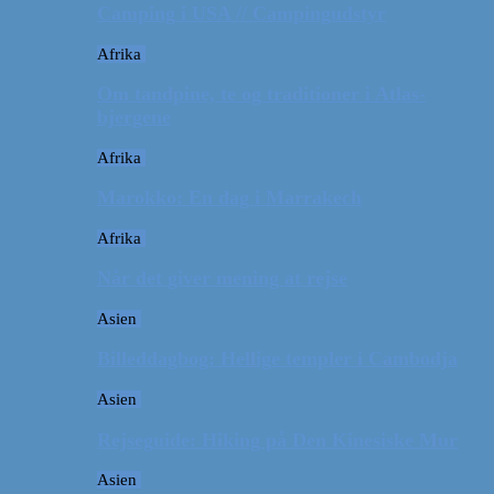
Camping i USA // Campingudstyr
Afrika
Om tandpine, te og traditioner i Atlas-
bjergene
Afrika
Marokko: En dag i Marrakech
Afrika
Når det giver mening at rejse
Asien
Billeddagbog: Hellige templer i Cambodja
Asien
Rejseguide: Hiking på Den Kinesiske Mur
Asien