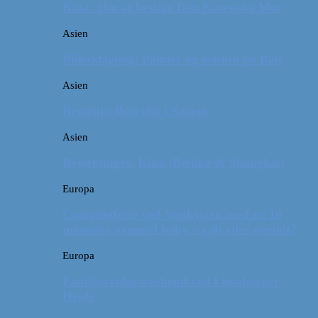
Kina: Om at bestige Den Kinesiske Mur
Asien
Billeddagbog: Palmer og solskin på Bali
Asien
Rejsetip: Bún chả i Saigon
Asien
Rejsebudget: Kina (Beijing & Shanghai)
Europa
Campingferie ved Vestkysten med en 10
måneder gammel baby – galt eller genialt?
Europa
Familievenlig weekend ved Lüneburger
Heide