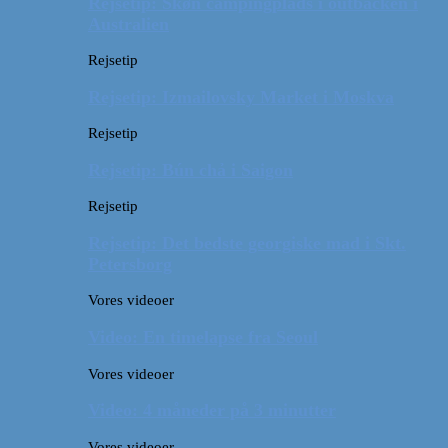
Rejsetip: Skøn campingplads i outbacken i
Australien
Rejsetip
Rejsetip: Izmailovsky Market i Moskva
Rejsetip
Rejsetip: Bún chả i Saigon
Rejsetip
Rejsetip: Det bedste georgiske mad i Skt.
Petersborg
Vores videoer
Video: En timelapse fra Seoul
Vores videoer
Video: 4 måneder på 3 minutter
Vores videoer