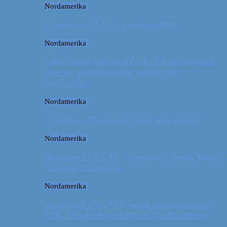
Nordamerika
Camping i USA // Campingudstyr
Nordamerika
Yellowstone National Park: En turistmagnet
eller en naturoplevelse udover det
sædvanlige?
Nordamerika
Wyoming: Meget mere end Yellowstone
Nordamerika
Roadtrip i USA #4 // Wyoming: Devils Tower
National Monument
Nordamerika
Roadtrip i USA #3 // South Dakota: Black
Hills, Custer State Park & Mt. Rushmore