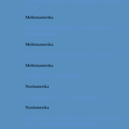
Østrig: Gode råd til vandreture i Alperne i
Tyrol
Mellemamerika
Billeddagbog: Dårligt vejr, dovne dyr og
dejlige minder
Mellemamerika
Memories from Puerto Viejo, Costa Rica
Mellemamerika
Puerto Viejo, Costa Rica
Nordamerika
Camping i USA // Campingudstyr
Nordamerika
Yellowstone National Park: En turistmagnet
eller en naturoplevelse udover det