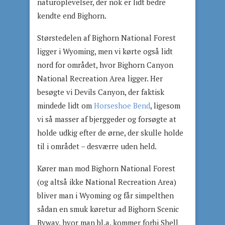
naturoplevelser, der nok er lidt bedre
kendte end Bighorn.
Størstedelen af Bighorn National Forest
ligger i Wyoming, men vi kørte også lidt
nord for området, hvor Bighorn Canyon
National Recreation Area ligger. Her
besøgte vi Devils Canyon, der faktisk
mindede lidt om
Horseshoe Bend
, ligesom
vi så masser af bjerggeder og forsøgte at
holde udkig efter de ørne, der skulle holde
til i området – desværre uden held.
Kører man mod Bighorn National Forest
(og altså ikke National Recreation Area)
bliver man i Wyoming og får simpelthen
sådan en smuk køretur ad Bighorn Scenic
Byway, hvor man bl.a. kommer forbi Shell