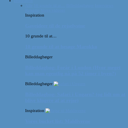
Inspiration
Alle
10 grunde til at…
Billeddagbøger
Interviews
Rejsetip
Vores videoer
Inspiration
Gaveideer til de rejselystne
10 grunde til at…
10 grunde til at besøge Marokko
Billeddagbøger
Billeddagbog: Forår i London (Hvor meget
kan man egentlig nå på 52 timer i byen?)
Billeddagbøger
Billeddagbog: Safari i Ungarn? (og lidt om at
blive klogere af at rejse)
Inspiration
Vores bucket list: Maldiverne