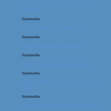
Machu Picchu: Om at stå tidligt op for
oplevelser
Sydamerika
For et år siden: På eventyr i Peru
Sydamerika
Video: 4 måneder på 3 minutter
Sydamerika
Peru: OM AT MØDE DE LOKALE
Sydamerika
CUSCO: The Former Capital of the Inca
Empire
Sydamerika
Peru: COLORFUL GRAFFITI IN LIMA