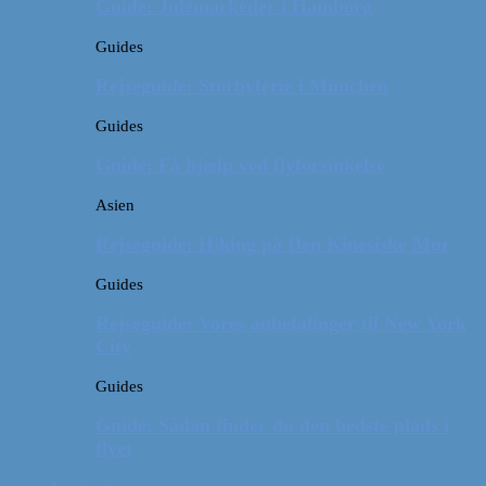
Guide: Julemarkeder i Hamborg
Guides
Rejseguide: Storbyferie i München
Guides
Guide: Få hjælp ved flyforsinkelse
Asien
Rejseguide: Hiking på Den Kinesiske Mur
Guides
Rejseguide: Vores anbefalinger til New York
City
Guides
Guide: Sådan finder du den bedste plads i
flyet