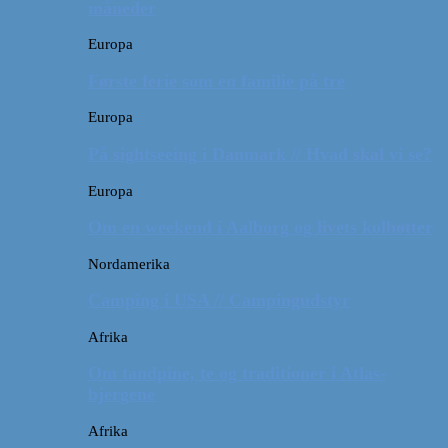
måneder
Europa
Første ferie som en familie på tre
Europa
På sightseeing i Danmark // Hvad skal vi se?
Europa
Om en weekend i Aalborg og livets kolbøtter
Nordamerika
Camping i USA // Campingudstyr
Afrika
Om tandpine, te og traditioner i Atlas-
bjergene
Afrika