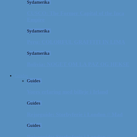
Sydamerika
CUSCO: The Former Capital of the Inca
Empire
Sydamerika
Peru: COLORFUL GRAFFITI IN LIMA
Sydamerika
Bolivia: NOGET OM LA PAZ OG HEKSE
Guides
Guides
Vores erfaring med billeje i Irland
Guides
Rejseguide: Storbyferie i London // Mad
Guides
Rejseguide: Storbyferie i London //