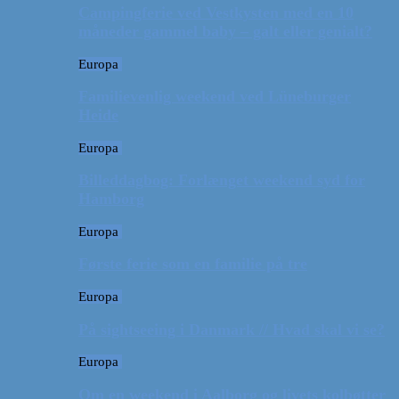
Campingferie ved Vestkysten med en 10
måneder gammel baby – galt eller genialt?
Europa
Familievenlig weekend ved Lüneburger
Heide
Europa
Billeddagbog: Forlænget weekend syd for
Hamborg
Europa
Første ferie som en familie på tre
Europa
På sightseeing i Danmark // Hvad skal vi se?
Europa
Om en weekend i Aalborg og livets kolbøtter