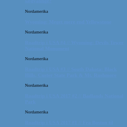
sædvanlige?
Nordamerika
Wyoming: Meget mere end Yellowstone
Nordamerika
Roadtrip i USA #4 // Wyoming: Devils Tower
National Monument
Nordamerika
Roadtrip i USA #3 // South Dakota: Black
Hills, Custer State Park & Mt. Rushmore
Nordamerika
Roadtrip i USA 2017 #2 // Badlands National
Park
Nordamerika
Roadtrip i USA 2017 #1 // Fra Boston til