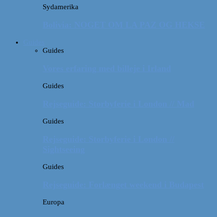
Sydamerika
Bolivia: NOGET OM LA PAZ OG HEKSE
Guides
Guides
Vores erfaring med billeje i Irland
Guides
Rejseguide: Storbyferie i London // Mad
Guides
Rejseguide: Storbyferie i London //
Sightseeing
Guides
Rejseguide: Forlænget weekend i Budapest
Europa