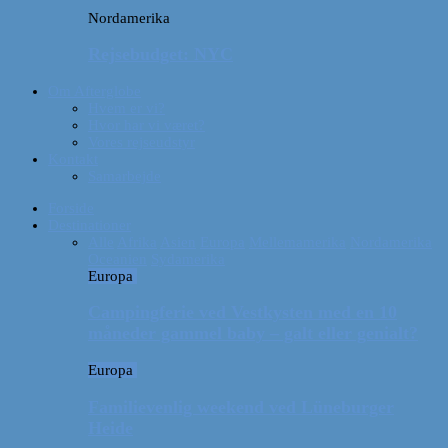
Nordamerika
Rejsebudget: NYC
Om Afterglobe
Hvem er vi?
Hvor har vi været?
Vores rejseudstyr
Kontakt
Samarbejde
Forside
Destinationer
Alle
Afrika
Asien
Europa
Mellemamerika
Nordamerika
Oceanien
Sydamerika
Europa
Campingferie ved Vestkysten med en 10
måneder gammel baby – galt eller genialt?
Europa
Familievenlig weekend ved Lüneburger
Heide