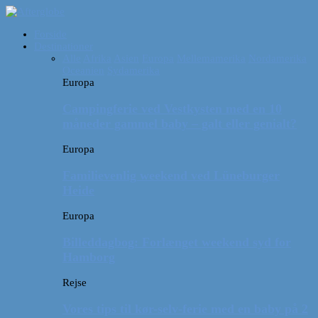
Forside
Destinationer
Alle
Afrika
Asien
Europa
Mellemamerika
Nordamerika
Oceanien
Sydamerika
Europa
Campingferie ved Vestkysten med en 10
måneder gammel baby – galt eller genialt?
Europa
Familievenlig weekend ved Lüneburger
Heide
Europa
Billeddagbog: Forlænget weekend syd for
Hamborg
Rejse
Vores tips til kør-selv-ferie med en baby på 2