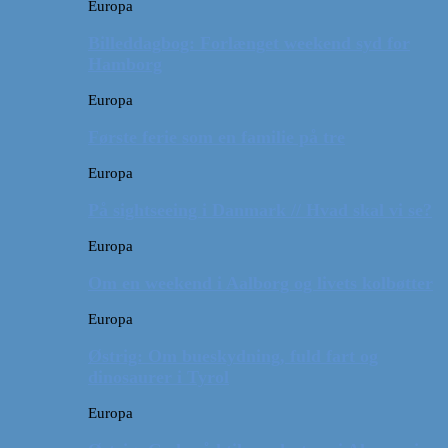
Europa
Billeddagbog: Forlænget weekend syd for
Hamborg
Europa
Første ferie som en familie på tre
Europa
På sightseeing i Danmark // Hvad skal vi se?
Europa
Om en weekend i Aalborg og livets kolbøtter
Europa
Østrig: Om bueskydning, fuld fart og
dinosaurer i Tyrol
Europa