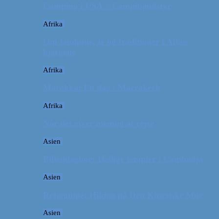
Camping i USA // Campingudstyr
Afrika
Om tandpine, te og traditioner i Atlas-
bjergene
Afrika
Marokko: En dag i Marrakech
Afrika
Når det giver mening at rejse
Asien
Billeddagbog: Hellige templer i Cambodja
Asien
Rejseguide: Hiking på Den Kinesiske Mur
Asien