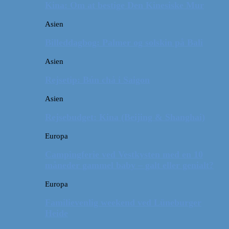
Kina: Om at bestige Den Kinesiske Mur
Asien
Billeddagbog: Palmer og solskin på Bali
Asien
Rejsetip: Bún chả i Saigon
Asien
Rejsebudget: Kina (Beijing & Shanghai)
Europa
Campingferie ved Vestkysten med en 10
måneder gammel baby – galt eller genialt?
Europa
Familievenlig weekend ved Lüneburger
Heide