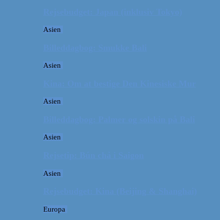
Rejsebudget: Japan (inklusiv Tokyo)
Asien
Billeddagbog: Smukke Bali
Asien
Kina: Om at bestige Den Kinesiske Mur
Asien
Billeddagbog: Palmer og solskin på Bali
Asien
Rejsetip: Bún chả i Saigon
Asien
Rejsebudget: Kina (Beijing & Shanghai)
Europa