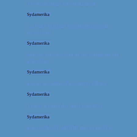
Tre kendetegn for Australien
Sydamerika
La Paz: Verdens højeste beliggende
hovedstad
Sydamerika
Machu Picchu: Om at stå tidligt op for
oplevelser
Sydamerika
For et år siden: På eventyr i Peru
Sydamerika
Video: 4 måneder på 3 minutter
Sydamerika
Peru: OM AT MØDE DE LOKALE