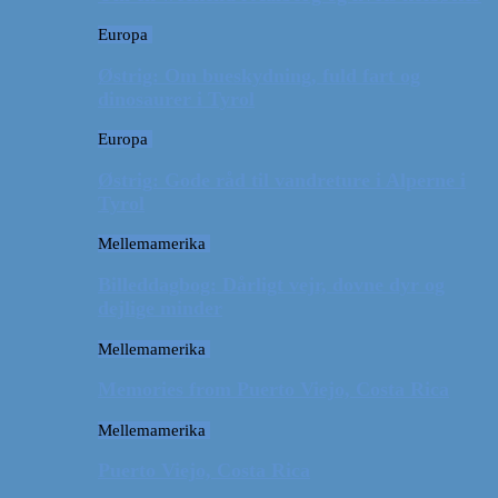
Europa
Østrig: Om bueskydning, fuld fart og
dinosaurer i Tyrol
Europa
Østrig: Gode råd til vandreture i Alperne i
Tyrol
Mellemamerika
Billeddagbog: Dårligt vejr, dovne dyr og
dejlige minder
Mellemamerika
Memories from Puerto Viejo, Costa Rica
Mellemamerika
Puerto Viejo, Costa Rica