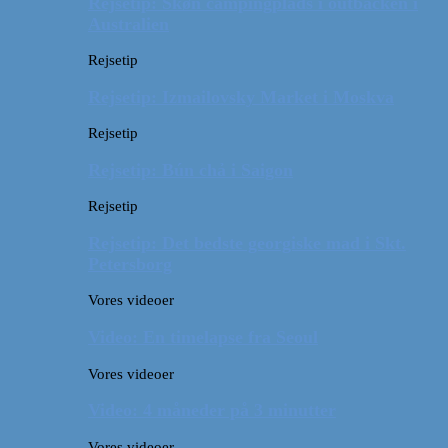
Rejsetip: Skøn campingplads i outbacken i
Australien
Rejsetip
Rejsetip: Izmailovsky Market i Moskva
Rejsetip
Rejsetip: Bún chả i Saigon
Rejsetip
Rejsetip: Det bedste georgiske mad i Skt.
Petersborg
Vores videoer
Video: En timelapse fra Seoul
Vores videoer
Video: 4 måneder på 3 minutter
Vores videoer