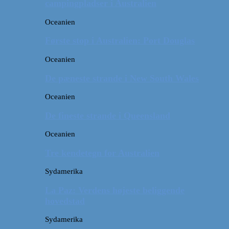
campingpladser i Australien
Oceanien
Første stop i Australien: Port Douglas
Oceanien
De pæneste strande i New South Wales
Oceanien
De fineste strande i Queensland
Oceanien
Tre kendetegn for Australien
Sydamerika
La Paz: Verdens højeste beliggende
hovedstad
Sydamerika