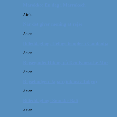
Marokko: En dag i Marrakech
Afrika
Når det giver mening at rejse
Asien
Billeddagbog: Hellige templer i Cambodja
Asien
Rejseguide: Hiking på Den Kinesiske Mur
Asien
Rejsebudget: Japan (inklusiv Tokyo)
Asien
Billeddagbog: Smukke Bali
Asien