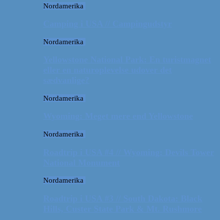
Nordamerika
Camping i USA // Campingudstyr
Nordamerika
Yellowstone National Park: En turistmagnet
eller en naturoplevelse udover det
sædvanlige?
Nordamerika
Wyoming: Meget mere end Yellowstone
Nordamerika
Roadtrip i USA #4 // Wyoming: Devils Tower
National Monument
Nordamerika
Roadtrip i USA #3 // South Dakota: Black
Hills, Custer State Park & Mt. Rushmore