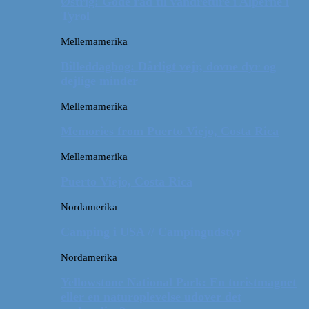
Østrig: Gode råd til vandreture i Alperne i
Tyrol
Mellemamerika
Billeddagbog: Dårligt vejr, dovne dyr og
dejlige minder
Mellemamerika
Memories from Puerto Viejo, Costa Rica
Mellemamerika
Puerto Viejo, Costa Rica
Nordamerika
Camping i USA // Campingudstyr
Nordamerika
Yellowstone National Park: En turistmagnet
eller en naturoplevelse udover det