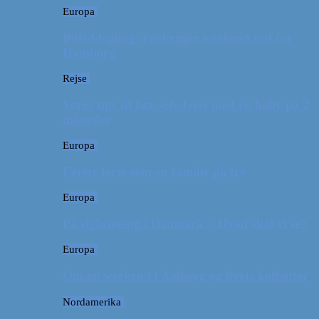
Europa
Billeddagbog: Forlænget weekend syd for
Hamborg
Rejse
Vores tips til kør-selv-ferie med en baby på 2
måneder
Europa
Første ferie som en familie på tre
Europa
På sightseeing i Danmark // Hvad skal vi se?
Europa
Om en weekend i Aalborg og livets kolbøtter
Nordamerika