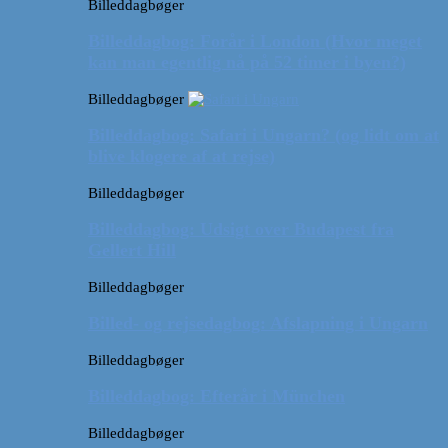
Billeddagbøger
Billeddagbog: Forår i London (Hvor meget
kan man egentlig nå på 52 timer i byen?)
Billeddagbøger
Billeddagbog: Safari i Ungarn? (og lidt om at
blive klogere af at rejse)
Billeddagbøger
Billeddagbog: Udsigt over Budapest fra
Gellert Hill
Billeddagbøger
Billed- og rejsedagbog: Afslapning i Ungarn
Billeddagbøger
Billeddagbog: Efterår i München
Billeddagbøger