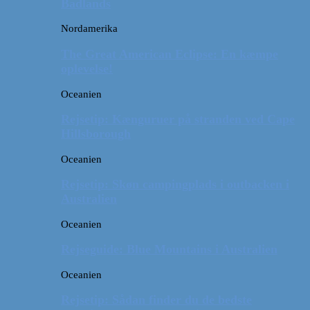
Badlands
Nordamerika
The Great American Eclipse: En kæmpe
oplevelse!
Oceanien
Rejsetip: Kænguruer på stranden ved Cape
Hillsborough
Oceanien
Rejsetip: Skøn campingplads i outbacken i
Australien
Oceanien
Rejseguide: Blue Mountains i Australien
Oceanien
Rejsetip: Sådan finder du de bedste