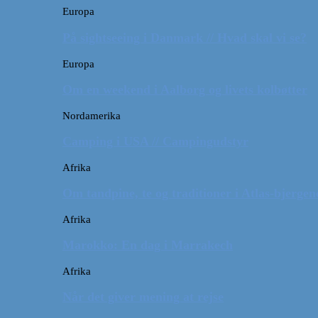
Europa
På sightseeing i Danmark // Hvad skal vi se?
Europa
Om en weekend i Aalborg og livets kolbøtter
Nordamerika
Camping i USA // Campingudstyr
Afrika
Om tandpine, te og traditioner i Atlas-bjergen
Afrika
Marokko: En dag i Marrakech
Afrika
Når det giver mening at rejse