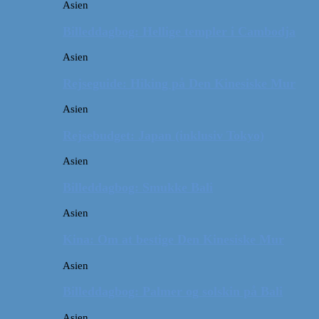
Asien
Billeddagbog: Hellige templer i Cambodja
Asien
Rejseguide: Hiking på Den Kinesiske Mur
Asien
Rejsebudget: Japan (inklusiv Tokyo)
Asien
Billeddagbog: Smukke Bali
Asien
Kina: Om at bestige Den Kinesiske Mur
Asien
Billeddagbog: Palmer og solskin på Bali
Asien