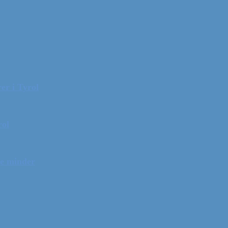
er i Tyrol
rol
ge minder