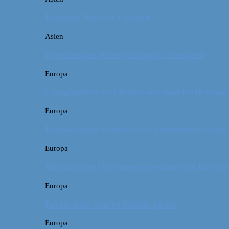
Rejsetip: Bún chả i Saigon
Asien
Rejsebudget: Kina (Beijing & Shanghai)
Europa
Campingferie ved Vestkysten med en 10 månede
Europa
Familievenlig weekend ved Lüneburger Heide
Europa
Billeddagbog: Forlænget weekend syd for Ha
Europa
Første ferie som en familie på tre
Europa