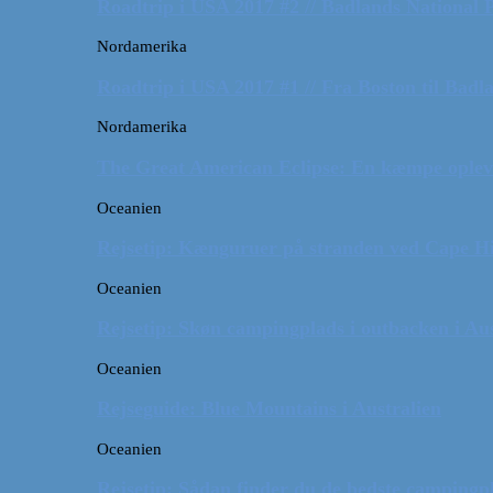
Roadtrip i USA 2017 #2 // Badlands National 
Nordamerika
Roadtrip i USA 2017 #1 // Fra Boston til Badl
Nordamerika
The Great American Eclipse: En kæmpe oplev
Oceanien
Rejsetip: Kænguruer på stranden ved Cape H
Oceanien
Rejsetip: Skøn campingplads i outbacken i Aus
Oceanien
Rejseguide: Blue Mountains i Australien
Oceanien
Rejsetip: Sådan finder du de bedste campingpl