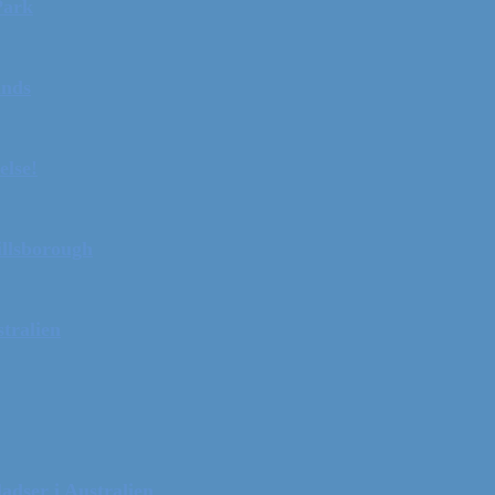
Park
ands
else!
illsborough
tralien
adser i Australien