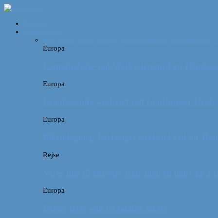
Forside
Destinationer
Alle
Afrika
Asien
Europa
Mellemamerika
Nordamerika
O
Europa
Campingferie ved Vestkysten med en 10 månede
Europa
Familievenlig weekend ved Lüneburger Heide
Europa
Billeddagbog: Forlænget weekend syd for Ha
Rejse
Vores tips til kør-selv-ferie med en baby på 2
Europa
Første ferie som en familie på tre