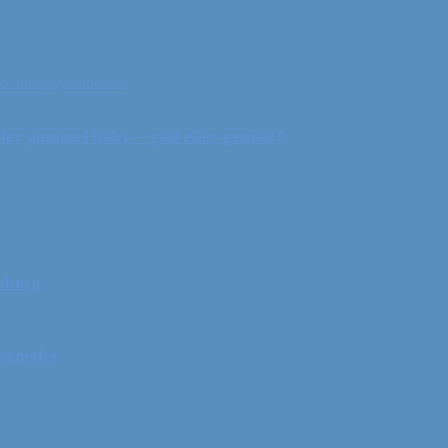
ceanien
Sydamerika
r gammel baby – galt eller genialt?
mborg
 måneder