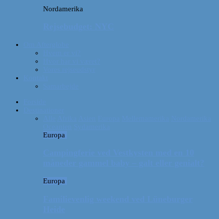
Nordamerika
Rejsebudget: NYC
Om Afterglobe
Hvem er vi?
Hvor har vi været?
Vores rejseudstyr
Kontakt
Samarbejde
Forside
Destinationer
Alle
Afrika
Asien
Europa
Mellemamerika
Nordamerika
Oceanien
Sydamerika
Europa
Campingferie ved Vestkysten med en 10
måneder gammel baby – galt eller genialt?
Europa
Familievenlig weekend ved Lüneburger
Heide