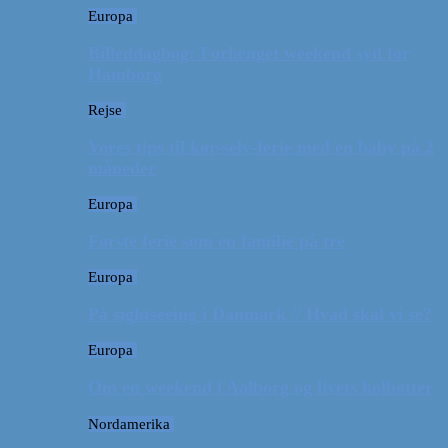
Europa
Billeddagbog: Forlænget weekend syd for
Hamborg
Rejse
Vores tips til kør-selv-ferie med en baby på 2
måneder
Europa
Første ferie som en familie på tre
Europa
På sightseeing i Danmark // Hvad skal vi se?
Europa
Om en weekend i Aalborg og livets kolbøtter
Nordamerika