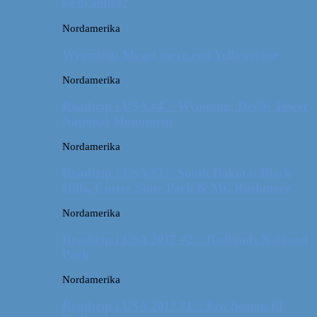
sædvanlige?
Nordamerika
Wyoming: Meget mere end Yellowstone
Nordamerika
Roadtrip i USA #4 // Wyoming: Devils Tower
National Monument
Nordamerika
Roadtrip i USA #3 // South Dakota: Black
Hills, Custer State Park & Mt. Rushmore
Nordamerika
Roadtrip i USA 2017 #2 // Badlands National
Park
Nordamerika
Roadtrip i USA 2017 #1 // Fra Boston til