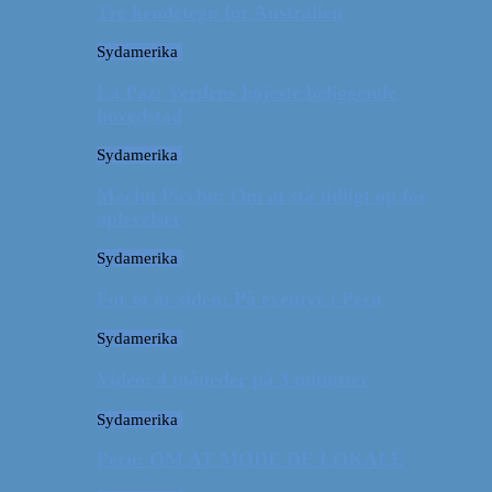
Tre kendetegn for Australien
Sydamerika
La Paz: Verdens højeste beliggende
hovedstad
Sydamerika
Machu Picchu: Om at stå tidligt op for
oplevelser
Sydamerika
For et år siden: På eventyr i Peru
Sydamerika
Video: 4 måneder på 3 minutter
Sydamerika
Peru: OM AT MØDE DE LOKALE