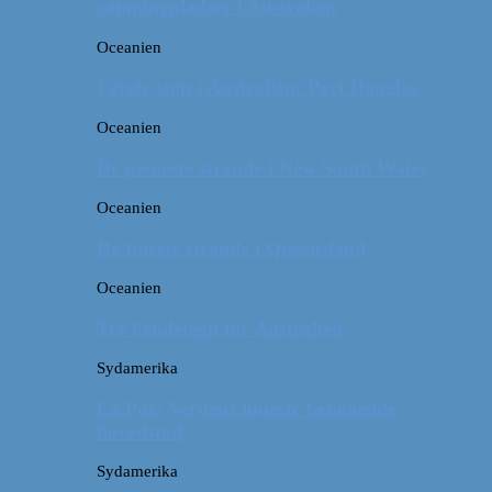
campingpladser i Australien
Oceanien
Første stop i Australien: Port Douglas
Oceanien
De pæneste strande i New South Wales
Oceanien
De fineste strande i Queensland
Oceanien
Tre kendetegn for Australien
Sydamerika
La Paz: Verdens højeste beliggende
hovedstad
Sydamerika