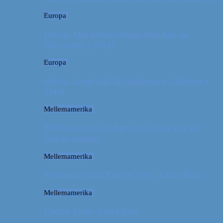
Europa
Østrig: Om bueskydning, fuld fart og
dinosaurer i Tyrol
Europa
Østrig: Gode råd til vandreture i Alperne i
Tyrol
Mellemamerika
Billeddagbog: Dårligt vejr, dovne dyr og
dejlige minder
Mellemamerika
Memories from Puerto Viejo, Costa Rica
Mellemamerika
Puerto Viejo, Costa Rica