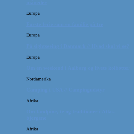
måneder
Europa
Første ferie som en familie på tre
Europa
På sightseeing i Danmark // Hvad skal vi se?
Europa
Om en weekend i Aalborg og livets kolbøtter
Nordamerika
Camping i USA // Campingudstyr
Afrika
Om tandpine, te og traditioner i Atlas-
bjergene
Afrika