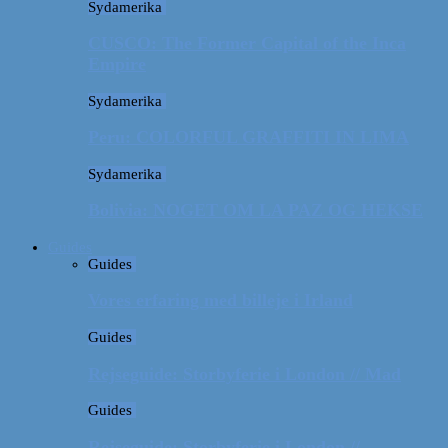
Sydamerika
CUSCO: The Former Capital of the Inca
Empire
Sydamerika
Peru: COLORFUL GRAFFITI IN LIMA
Sydamerika
Bolivia: NOGET OM LA PAZ OG HEKSE
Guides
Guides
Vores erfaring med billeje i Irland
Guides
Rejseguide: Storbyferie i London // Mad
Guides
Rejseguide: Storbyferie i London //