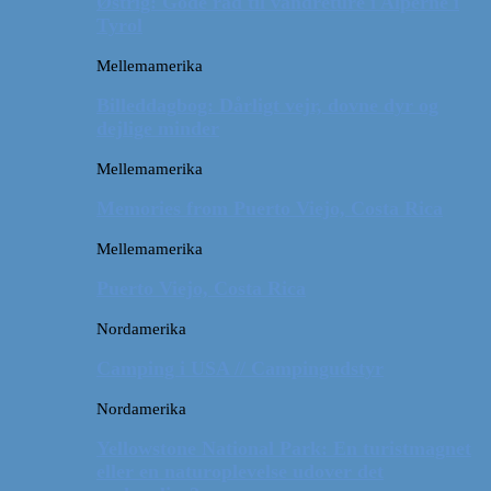
Østrig: Gode råd til vandreture i Alperne i
Tyrol
Mellemamerika
Billeddagbog: Dårligt vejr, dovne dyr og
dejlige minder
Mellemamerika
Memories from Puerto Viejo, Costa Rica
Mellemamerika
Puerto Viejo, Costa Rica
Nordamerika
Camping i USA // Campingudstyr
Nordamerika
Yellowstone National Park: En turistmagnet
eller en naturoplevelse udover det