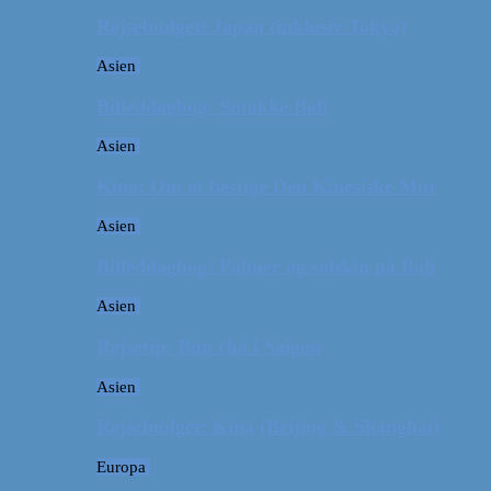
Rejsebudget: Japan (inklusiv Tokyo)
Asien
Billeddagbog: Smukke Bali
Asien
Kina: Om at bestige Den Kinesiske Mur
Asien
Billeddagbog: Palmer og solskin på Bali
Asien
Rejsetip: Bún chả i Saigon
Asien
Rejsebudget: Kina (Beijing & Shanghai)
Europa