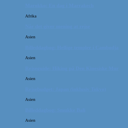
Marokko: En dag i Marrakech
Afrika
Når det giver mening at rejse
Asien
Billeddagbog: Hellige templer i Cambodja
Asien
Rejseguide: Hiking på Den Kinesiske Mur
Asien
Rejsebudget: Japan (inklusiv Tokyo)
Asien
Billeddagbog: Smukke Bali
Asien