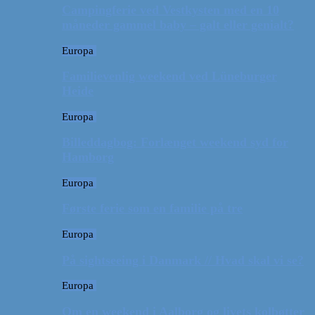
Campingferie ved Vestkysten med en 10
måneder gammel baby – galt eller genialt?
Europa
Familievenlig weekend ved Lüneburger
Heide
Europa
Billeddagbog: Forlænget weekend syd for
Hamborg
Europa
Første ferie som en familie på tre
Europa
På sightseeing i Danmark // Hvad skal vi se?
Europa
Om en weekend i Aalborg og livets kolbøtter