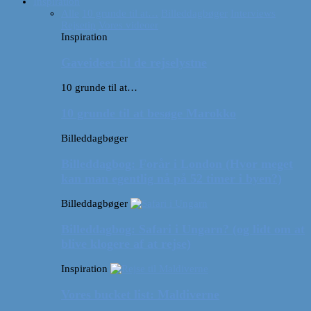
Inspiration
Alle
10 grunde til at…
Billeddagbøger
Interviews
Rejsetip
Vores videoer
Inspiration
Gaveideer til de rejselystne
10 grunde til at…
10 grunde til at besøge Marokko
Billeddagbøger
Billeddagbog: Forår i London (Hvor meget
kan man egentlig nå på 52 timer i byen?)
Billeddagbøger
Billeddagbog: Safari i Ungarn? (og lidt om at
blive klogere af at rejse)
Inspiration
Vores bucket list: Maldiverne