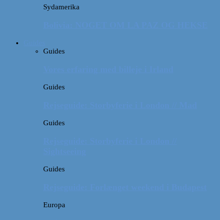
Sydamerika
Bolivia: NOGET OM LA PAZ OG HEKSE
Guides
Guides
Vores erfaring med billeje i Irland
Guides
Rejseguide: Storbyferie i London // Mad
Guides
Rejseguide: Storbyferie i London //
Sightseeing
Guides
Rejseguide: Forlænget weekend i Budapest
Europa