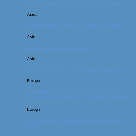
Kina: Om at bestige Den Kinesiske Mur
Asien
Billeddagbog: Palmer og solskin på Bali
Asien
Rejsetip: Bún chả i Saigon
Asien
Rejsebudget: Kina (Beijing & Shanghai)
Europa
Campingferie ved Vestkysten med en 10
måneder gammel baby – galt eller genialt?
Europa
Familievenlig weekend ved Lüneburger
Heide