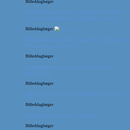
Billeddagbøger
Billeddagbog: Forår i London (Hvor meget
kan man egentlig nå på 52 timer i byen?)
Billeddagbøger
Billeddagbog: Safari i Ungarn? (og lidt om at
blive klogere af at rejse)
Billeddagbøger
Billeddagbog: Udsigt over Budapest fra
Gellert Hill
Billeddagbøger
Billed- og rejsedagbog: Afslapning i Ungarn
Billeddagbøger
Billeddagbog: Efterår i München
Billeddagbøger