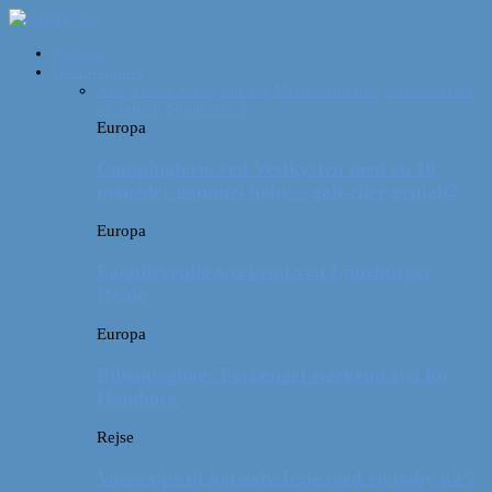
Forside
Destinationer
Alle
Afrika
Asien
Europa
Mellemamerika
Nordamerika
Oceanien
Sydamerika
Europa
Campingferie ved Vestkysten med en 10
måneder gammel baby – galt eller genialt?
Europa
Familievenlig weekend ved Lüneburger
Heide
Europa
Billeddagbog: Forlænget weekend syd for
Hamborg
Rejse
Vores tips til kør-selv-ferie med en baby på 2