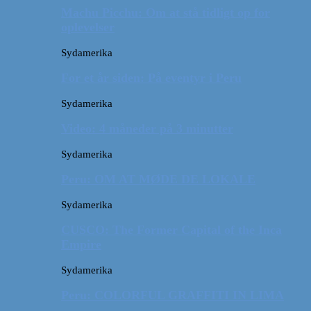
Machu Picchu: Om at stå tidligt op for
oplevelser
Sydamerika
For et år siden: På eventyr i Peru
Sydamerika
Video: 4 måneder på 3 minutter
Sydamerika
Peru: OM AT MØDE DE LOKALE
Sydamerika
CUSCO: The Former Capital of the Inca
Empire
Sydamerika
Peru: COLORFUL GRAFFITI IN LIMA