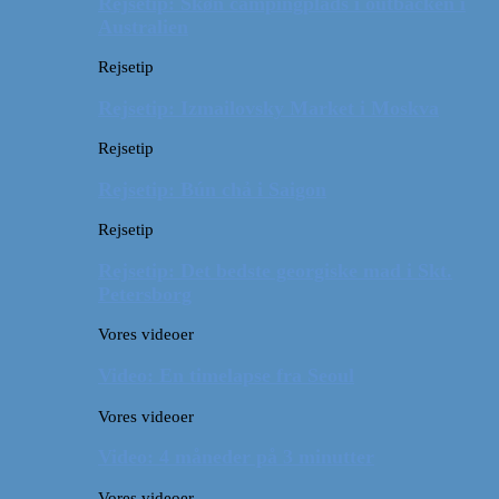
Rejsetip: Skøn campingplads i outbacken i
Australien
Rejsetip
Rejsetip: Izmailovsky Market i Moskva
Rejsetip
Rejsetip: Bún chả i Saigon
Rejsetip
Rejsetip: Det bedste georgiske mad i Skt.
Petersborg
Vores videoer
Video: En timelapse fra Seoul
Vores videoer
Video: 4 måneder på 3 minutter
Vores videoer