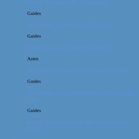
Guide: Julemarkeder i Hamborg
Guides
Rejseguide: Storbyferie i München
Guides
Guide: Få hjælp ved flyforsinkelse
Asien
Rejseguide: Hiking på Den Kinesiske Mur
Guides
Rejseguide: Vores anbefalinger til New York
City
Guides
Guide: Sådan finder du den bedste plads i
flyet