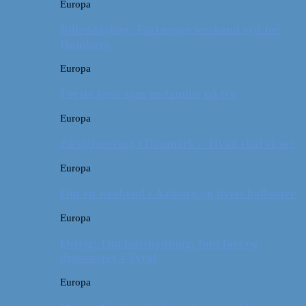
Europa
Billeddagbog: Forlænget weekend syd for
Hamborg
Europa
Første ferie som en familie på tre
Europa
På sightseeing i Danmark // Hvad skal vi se?
Europa
Om en weekend i Aalborg og livets kolbøtter
Europa
Østrig: Om bueskydning, fuld fart og
dinosaurer i Tyrol
Europa