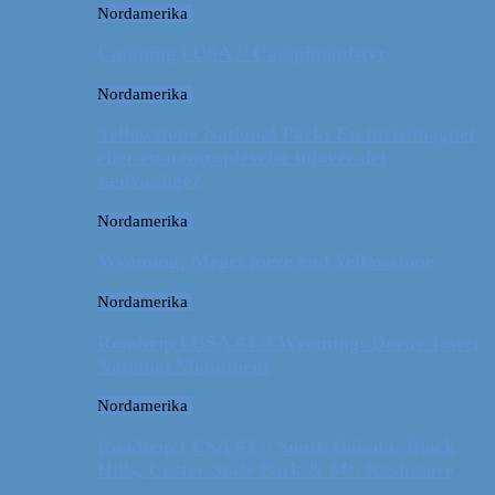
Nordamerika
Camping i USA // Campingudstyr
Nordamerika
Yellowstone National Park: En turistmagnet
eller en naturoplevelse udover det
sædvanlige?
Nordamerika
Wyoming: Meget mere end Yellowstone
Nordamerika
Roadtrip i USA #4 // Wyoming: Devils Tower
National Monument
Nordamerika
Roadtrip i USA #3 // South Dakota: Black
Hills, Custer State Park & Mt. Rushmore