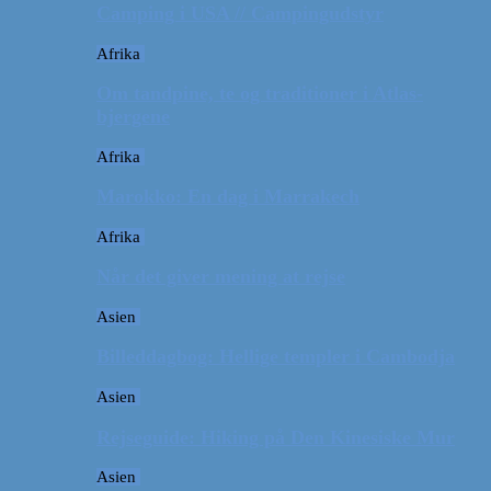
Camping i USA // Campingudstyr
Afrika
Om tandpine, te og traditioner i Atlas-
bjergene
Afrika
Marokko: En dag i Marrakech
Afrika
Når det giver mening at rejse
Asien
Billeddagbog: Hellige templer i Cambodja
Asien
Rejseguide: Hiking på Den Kinesiske Mur
Asien