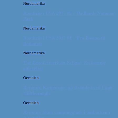
Nordamerika
Roadtrip i USA 2017 #2 // Badlands National
Park
Nordamerika
Roadtrip i USA 2017 #1 // Fra Boston til
Badlands
Nordamerika
The Great American Eclipse: En kæmpe
oplevelse!
Oceanien
Rejsetip: Kænguruer på stranden ved Cape
Hillsborough
Oceanien
Rejsetip: Skøn campingplads i outbacken i
Australien