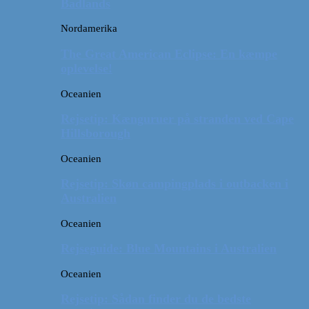
Badlands
Nordamerika
The Great American Eclipse: En kæmpe
oplevelse!
Oceanien
Rejsetip: Kænguruer på stranden ved Cape
Hillsborough
Oceanien
Rejsetip: Skøn campingplads i outbacken i
Australien
Oceanien
Rejseguide: Blue Mountains i Australien
Oceanien
Rejsetip: Sådan finder du de bedste