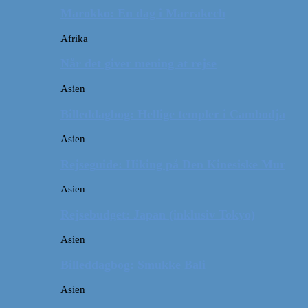
Marokko: En dag i Marrakech
Afrika
Når det giver mening at rejse
Asien
Billeddagbog: Hellige templer i Cambodja
Asien
Rejseguide: Hiking på Den Kinesiske Mur
Asien
Rejsebudget: Japan (inklusiv Tokyo)
Asien
Billeddagbog: Smukke Bali
Asien