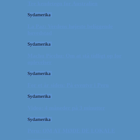
Tre kendetegn for Australien
Sydamerika
La Paz: Verdens højeste beliggende
hovedstad
Sydamerika
Machu Picchu: Om at stå tidligt op for
oplevelser
Sydamerika
For et år siden: På eventyr i Peru
Sydamerika
Video: 4 måneder på 3 minutter
Sydamerika
Peru: OM AT MØDE DE LOKALE