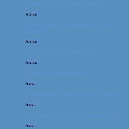
Camping i USA // Campingudstyr
Afrika
Om tandpine, te og traditioner i Atlas-
bjergene
Afrika
Marokko: En dag i Marrakech
Afrika
Når det giver mening at rejse
Asien
Billeddagbog: Hellige templer i Cambodja
Asien
Rejseguide: Hiking på Den Kinesiske Mur
Asien