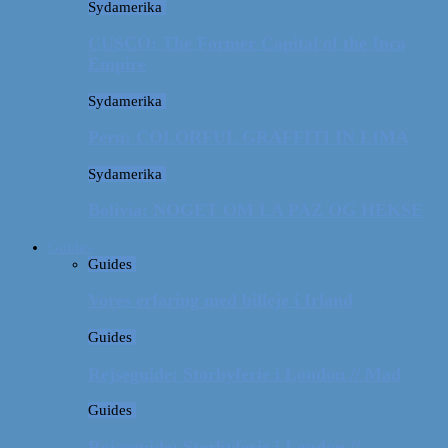
Sydamerika
CUSCO: The Former Capital of the Inca
Empire
Sydamerika
Peru: COLORFUL GRAFFITI IN LIMA
Sydamerika
Bolivia: NOGET OM LA PAZ OG HEKSE
Guides
Guides
Vores erfaring med billeje i Irland
Guides
Rejseguide: Storbyferie i London // Mad
Guides
Rejseguide: Storbyferie i London //