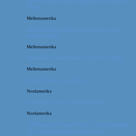
Østrig: Gode råd til vandreture i Alperne i
Tyrol
Mellemamerika
Billeddagbog: Dårligt vejr, dovne dyr og
dejlige minder
Mellemamerika
Memories from Puerto Viejo, Costa Rica
Mellemamerika
Puerto Viejo, Costa Rica
Nordamerika
Camping i USA // Campingudstyr
Nordamerika
Yellowstone National Park: En turistmagnet
eller en naturoplevelse udover det