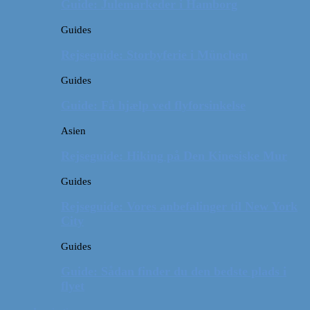
Guide: Julemarkeder i Hamborg
Guides
Rejseguide: Storbyferie i München
Guides
Guide: Få hjælp ved flyforsinkelse
Asien
Rejseguide: Hiking på Den Kinesiske Mur
Guides
Rejseguide: Vores anbefalinger til New York
City
Guides
Guide: Sådan finder du den bedste plads i
flyet