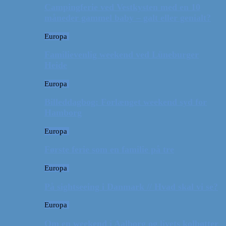
Campingferie ved Vestkysten med en 10
måneder gammel baby – galt eller genialt?
Europa
Familievenlig weekend ved Lüneburger
Heide
Europa
Billeddagbog: Forlænget weekend syd for
Hamborg
Europa
Første ferie som en familie på tre
Europa
På sightseeing i Danmark // Hvad skal vi se?
Europa
Om en weekend i Aalborg og livets kolbøtter