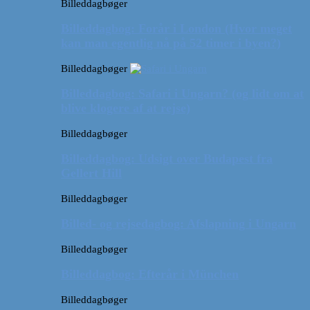
Billeddagbøger
Billeddagbog: Forår i London (Hvor meget
kan man egentlig nå på 52 timer i byen?)
Billeddagbøger
Billeddagbog: Safari i Ungarn? (og lidt om at
blive klogere af at rejse)
Billeddagbøger
Billeddagbog: Udsigt over Budapest fra
Gellert Hill
Billeddagbøger
Billed- og rejsedagbog: Afslapning i Ungarn
Billeddagbøger
Billeddagbog: Efterår i München
Billeddagbøger