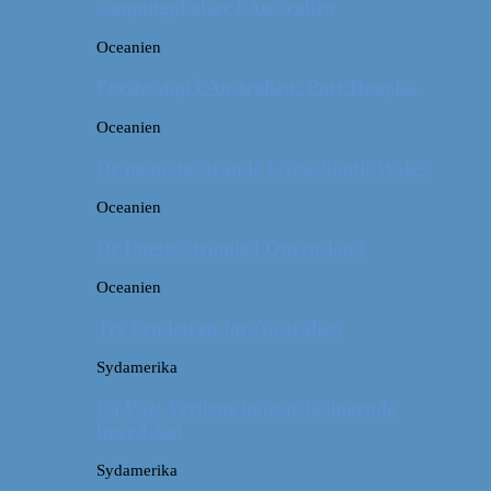
campingpladser i Australien
Oceanien
Første stop i Australien: Port Douglas
Oceanien
De pæneste strande i New South Wales
Oceanien
De fineste strande i Queensland
Oceanien
Tre kendetegn for Australien
Sydamerika
La Paz: Verdens højeste beliggende
hovedstad
Sydamerika