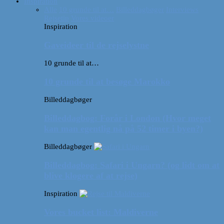
Inspiration
Alle
10 grunde til at…
Billeddagbøger
Interviews
Rejsetip
Vores videoer
Inspiration
Gaveideer til de rejselystne
10 grunde til at…
10 grunde til at besøge Marokko
Billeddagbøger
Billeddagbog: Forår i London (Hvor meget
kan man egentlig nå på 52 timer i byen?)
Billeddagbøger
Billeddagbog: Safari i Ungarn? (og lidt om at
blive klogere af at rejse)
Inspiration
Vores bucket list: Maldiverne