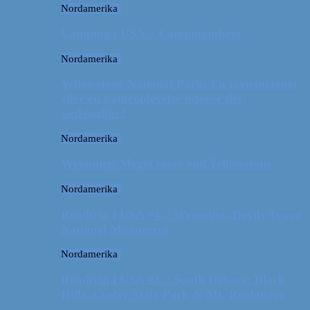
Nordamerika
Camping i USA // Campingudstyr
Nordamerika
Yellowstone National Park: En turistmagnet
eller en naturoplevelse udover det
sædvanlige?
Nordamerika
Wyoming: Meget mere end Yellowstone
Nordamerika
Roadtrip i USA #4 // Wyoming: Devils Tower
National Monument
Nordamerika
Roadtrip i USA #3 // South Dakota: Black
Hills, Custer State Park & Mt. Rushmore