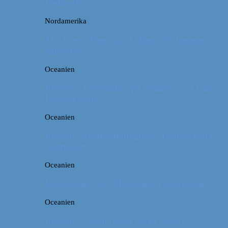
Badlands
Nordamerika
The Great American Eclipse: En kæmpe
oplevelse!
Oceanien
Rejsetip: Kænguruer på stranden ved Cape
Hillsborough
Oceanien
Rejsetip: Skøn campingplads i outbacken i
Australien
Oceanien
Rejseguide: Blue Mountains i Australien
Oceanien
Rejsetip: Sådan finder du de bedste