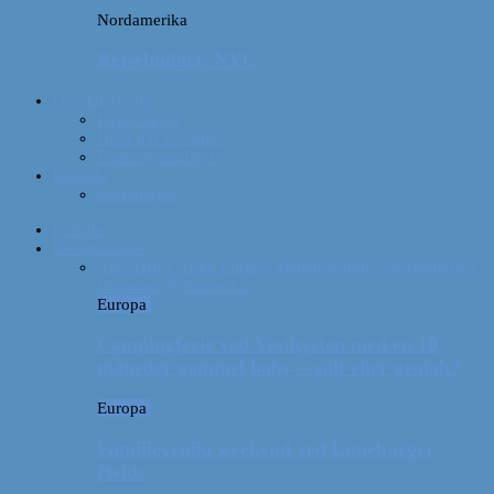
Nordamerika
Rejsebudget: NYC
Om Afterglobe
Hvem er vi?
Hvor har vi været?
Vores rejseudstyr
Kontakt
Samarbejde
Forside
Destinationer
Alle
Afrika
Asien
Europa
Mellemamerika
Nordamerika
Oceanien
Sydamerika
Europa
Campingferie ved Vestkysten med en 10
måneder gammel baby – galt eller genialt?
Europa
Familievenlig weekend ved Lüneburger
Heide