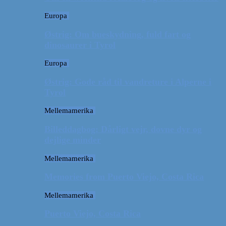
Europa
Østrig: Om bueskydning, fuld fart og
dinosaurer i Tyrol
Europa
Østrig: Gode råd til vandreture i Alperne i
Tyrol
Mellemamerika
Billeddagbog: Dårligt vejr, dovne dyr og
dejlige minder
Mellemamerika
Memories from Puerto Viejo, Costa Rica
Mellemamerika
Puerto Viejo, Costa Rica