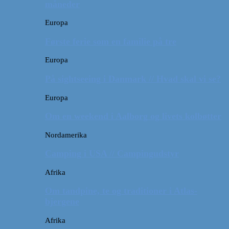
måneder
Europa
Første ferie som en familie på tre
Europa
På sightseeing i Danmark // Hvad skal vi se?
Europa
Om en weekend i Aalborg og livets kolbøtter
Nordamerika
Camping i USA // Campingudstyr
Afrika
Om tandpine, te og traditioner i Atlas-
bjergene
Afrika