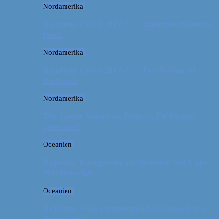
Nordamerika
Roadtrip i USA 2017 #2 // Badlands National
Park
Nordamerika
Roadtrip i USA 2017 #1 // Fra Boston til
Badlands
Nordamerika
The Great American Eclipse: En kæmpe
oplevelse!
Oceanien
Rejsetip: Kænguruer på stranden ved Cape
Hillsborough
Oceanien
Rejsetip: Skøn campingplads i outbacken i
Australien