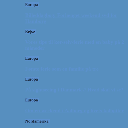
Europa
Billeddagbog: Forlænget weekend syd for
Hamborg
Rejse
Vores tips til kør-selv-ferie med en baby på 2
måneder
Europa
Første ferie som en familie på tre
Europa
På sightseeing i Danmark // Hvad skal vi se?
Europa
Om en weekend i Aalborg og livets kolbøtter
Nordamerika