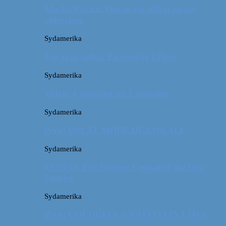
Machu Picchu: Om at stå tidligt op for
oplevelser
Sydamerika
For et år siden: På eventyr i Peru
Sydamerika
Video: 4 måneder på 3 minutter
Sydamerika
Peru: OM AT MØDE DE LOKALE
Sydamerika
CUSCO: The Former Capital of the Inca
Empire
Sydamerika
Peru: COLORFUL GRAFFITI IN LIMA