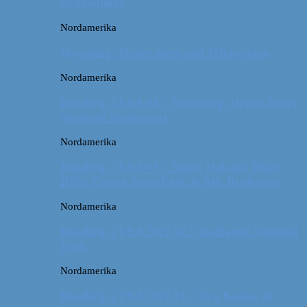
sædvanlige?
Nordamerika
Wyoming: Meget mere end Yellowstone
Nordamerika
Roadtrip i USA #4 // Wyoming: Devils Tower
National Monument
Nordamerika
Roadtrip i USA #3 // South Dakota: Black
Hills, Custer State Park & Mt. Rushmore
Nordamerika
Roadtrip i USA 2017 #2 // Badlands National
Park
Nordamerika
Roadtrip i USA 2017 #1 // Fra Boston til