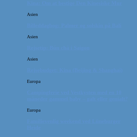
Kina: Om at bestige Den Kinesiske Mur
Asien
Billeddagbog: Palmer og solskin på Bali
Asien
Rejsetip: Bún chả i Saigon
Asien
Rejsebudget: Kina (Beijing & Shanghai)
Europa
Campingferie ved Vestkysten med en 10
måneder gammel baby – galt eller genialt?
Europa
Familievenlig weekend ved Lüneburger
Heide