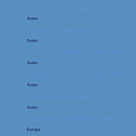
Rejsebudget: Japan (inklusiv Tokyo)
Asien
Billeddagbog: Smukke Bali
Asien
Kina: Om at bestige Den Kinesiske Mur
Asien
Billeddagbog: Palmer og solskin på Bali
Asien
Rejsetip: Bún chả i Saigon
Asien
Rejsebudget: Kina (Beijing & Shanghai)
Europa