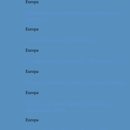
Europa
Billeddagbog: Forlænget weekend syd for
Hamborg
Europa
Første ferie som en familie på tre
Europa
På sightseeing i Danmark // Hvad skal vi se?
Europa
Om en weekend i Aalborg og livets kolbøtter
Europa
Østrig: Om bueskydning, fuld fart og
dinosaurer i Tyrol
Europa