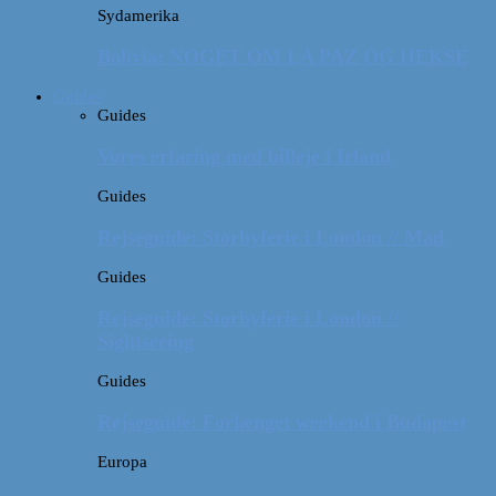
Sydamerika
Bolivia: NOGET OM LA PAZ OG HEKSE
Guides
Guides
Vores erfaring med billeje i Irland
Guides
Rejseguide: Storbyferie i London // Mad
Guides
Rejseguide: Storbyferie i London //
Sightseeing
Guides
Rejseguide: Forlænget weekend i Budapest
Europa