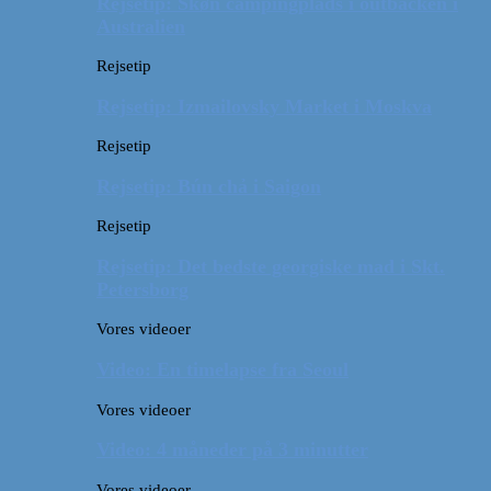
Rejsetip: Skøn campingplads i outbacken i
Australien
Rejsetip
Rejsetip: Izmailovsky Market i Moskva
Rejsetip
Rejsetip: Bún chả i Saigon
Rejsetip
Rejsetip: Det bedste georgiske mad i Skt.
Petersborg
Vores videoer
Video: En timelapse fra Seoul
Vores videoer
Video: 4 måneder på 3 minutter
Vores videoer