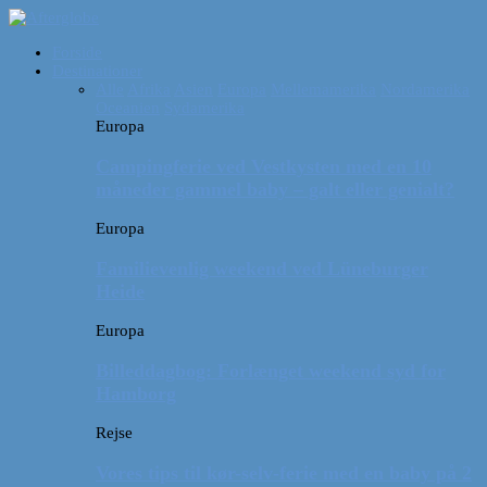
Forside
Destinationer
Alle
Afrika
Asien
Europa
Mellemamerika
Nordamerika
Oceanien
Sydamerika
Europa
Campingferie ved Vestkysten med en 10
måneder gammel baby – galt eller genialt?
Europa
Familievenlig weekend ved Lüneburger
Heide
Europa
Billeddagbog: Forlænget weekend syd for
Hamborg
Rejse
Vores tips til kør-selv-ferie med en baby på 2