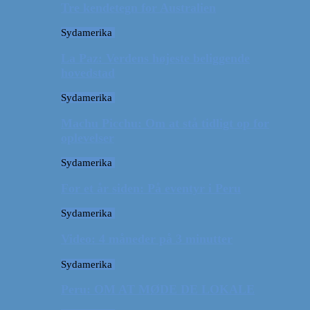
Tre kendetegn for Australien
Sydamerika
La Paz: Verdens højeste beliggende
hovedstad
Sydamerika
Machu Picchu: Om at stå tidligt op for
oplevelser
Sydamerika
For et år siden: På eventyr i Peru
Sydamerika
Video: 4 måneder på 3 minutter
Sydamerika
Peru: OM AT MØDE DE LOKALE