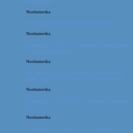
sædvanlige?
Nordamerika
Wyoming: Meget mere end Yellowstone
Nordamerika
Roadtrip i USA #4 // Wyoming: Devils Tower
National Monument
Nordamerika
Roadtrip i USA #3 // South Dakota: Black
Hills, Custer State Park & Mt. Rushmore
Nordamerika
Roadtrip i USA 2017 #2 // Badlands National
Park
Nordamerika
Roadtrip i USA 2017 #1 // Fra Boston til