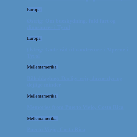
Europa
Østrig: Om bueskydning, fuld fart og
dinosaurer i Tyrol
Europa
Østrig: Gode råd til vandreture i Alperne i
Tyrol
Mellemamerika
Billeddagbog: Dårligt vejr, dovne dyr og
dejlige minder
Mellemamerika
Memories from Puerto Viejo, Costa Rica
Mellemamerika
Puerto Viejo, Costa Rica