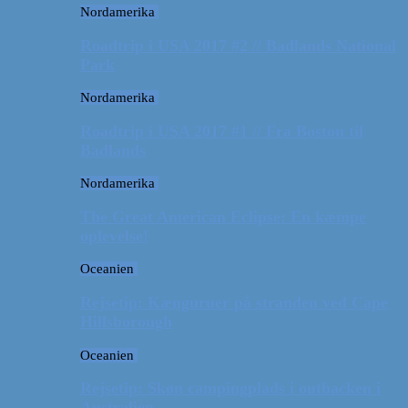
Nordamerika
Roadtrip i USA 2017 #2 // Badlands National
Park
Nordamerika
Roadtrip i USA 2017 #1 // Fra Boston til
Badlands
Nordamerika
The Great American Eclipse: En kæmpe
oplevelse!
Oceanien
Rejsetip: Kænguruer på stranden ved Cape
Hillsborough
Oceanien
Rejsetip: Skøn campingplads i outbacken i
Australien