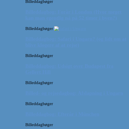
Billeddagbøger
Billeddagbog: Forår i London (Hvor meget
kan man egentlig nå på 52 timer i byen?)
Billeddagbøger
Billeddagbog: Safari i Ungarn? (og lidt om at
blive klogere af at rejse)
Billeddagbøger
Billeddagbog: Udsigt over Budapest fra
Gellert Hill
Billeddagbøger
Billed- og rejsedagbog: Afslapning i Ungarn
Billeddagbøger
Billeddagbog: Efterår i München
Billeddagbøger