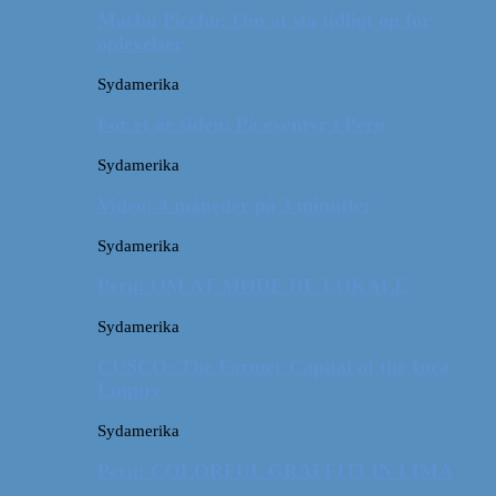
Machu Picchu: Om at stå tidligt op for
oplevelser
Sydamerika
For et år siden: På eventyr i Peru
Sydamerika
Video: 4 måneder på 3 minutter
Sydamerika
Peru: OM AT MØDE DE LOKALE
Sydamerika
CUSCO: The Former Capital of the Inca
Empire
Sydamerika
Peru: COLORFUL GRAFFITI IN LIMA