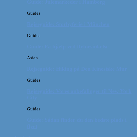
Guide: Julemarkeder i Hamborg
Guides
Rejseguide: Storbyferie i München
Guides
Guide: Få hjælp ved flyforsinkelse
Asien
Rejseguide: Hiking på Den Kinesiske Mur
Guides
Rejseguide: Vores anbefalinger til New York
City
Guides
Guide: Sådan finder du den bedste plads i
flyet