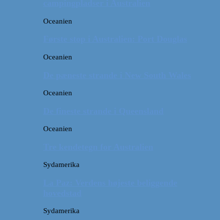
campingpladser i Australien
Oceanien
Første stop i Australien: Port Douglas
Oceanien
De pæneste strande i New South Wales
Oceanien
De fineste strande i Queensland
Oceanien
Tre kendetegn for Australien
Sydamerika
La Paz: Verdens højeste beliggende
hovedstad
Sydamerika