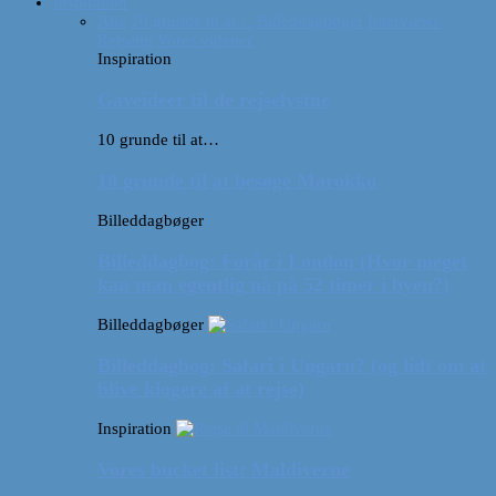
Inspiration
Alle
10 grunde til at…
Billeddagbøger
Interviews
Rejsetip
Vores videoer
Inspiration
Gaveideer til de rejselystne
10 grunde til at…
10 grunde til at besøge Marokko
Billeddagbøger
Billeddagbog: Forår i London (Hvor meget
kan man egentlig nå på 52 timer i byen?)
Billeddagbøger
Billeddagbog: Safari i Ungarn? (og lidt om at
blive klogere af at rejse)
Inspiration
Vores bucket list: Maldiverne