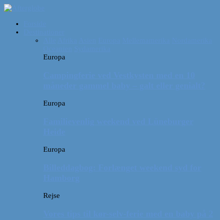
Forside
Destinationer
Alle
Afrika
Asien
Europa
Mellemamerika
Nordamerika
Oceanien
Sydamerika
Europa
Campingferie ved Vestkysten med en 10
måneder gammel baby – galt eller genialt?
Europa
Familievenlig weekend ved Lüneburger
Heide
Europa
Billeddagbog: Forlænget weekend syd for
Hamborg
Rejse
Vores tips til kør-selv-ferie med en baby på 2