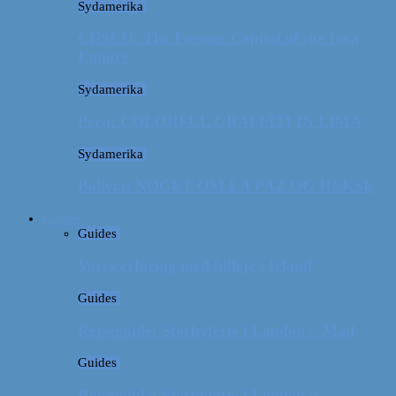
Sydamerika
CUSCO: The Former Capital of the Inca
Empire
Sydamerika
Peru: COLORFUL GRAFFITI IN LIMA
Sydamerika
Bolivia: NOGET OM LA PAZ OG HEKSE
Guides
Guides
Vores erfaring med billeje i Irland
Guides
Rejseguide: Storbyferie i London // Mad
Guides
Rejseguide: Storbyferie i London //