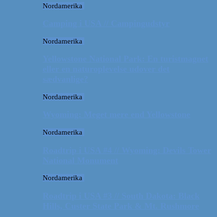
Nordamerika
Camping i USA // Campingudstyr
Nordamerika
Yellowstone National Park: En turistmagnet
eller en naturoplevelse udover det
sædvanlige?
Nordamerika
Wyoming: Meget mere end Yellowstone
Nordamerika
Roadtrip i USA #4 // Wyoming: Devils Tower
National Monument
Nordamerika
Roadtrip i USA #3 // South Dakota: Black
Hills, Custer State Park & Mt. Rushmore