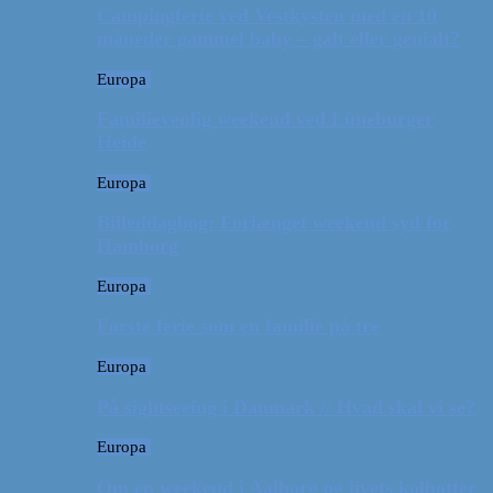
Campingferie ved Vestkysten med en 10
måneder gammel baby – galt eller genialt?
Europa
Familievenlig weekend ved Lüneburger
Heide
Europa
Billeddagbog: Forlænget weekend syd for
Hamborg
Europa
Første ferie som en familie på tre
Europa
På sightseeing i Danmark // Hvad skal vi se?
Europa
Om en weekend i Aalborg og livets kolbøtter