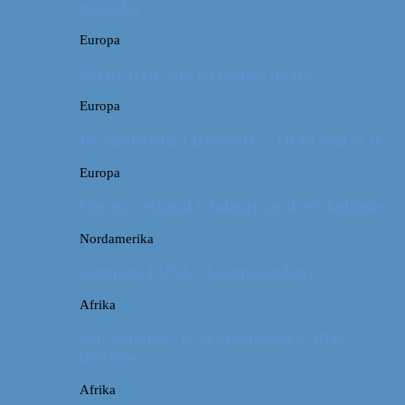
måneder
Europa
Første ferie som en familie på tre
Europa
På sightseeing i Danmark // Hvad skal vi se?
Europa
Om en weekend i Aalborg og livets kolbøtter
Nordamerika
Camping i USA // Campingudstyr
Afrika
Om tandpine, te og traditioner i Atlas-
bjergene
Afrika