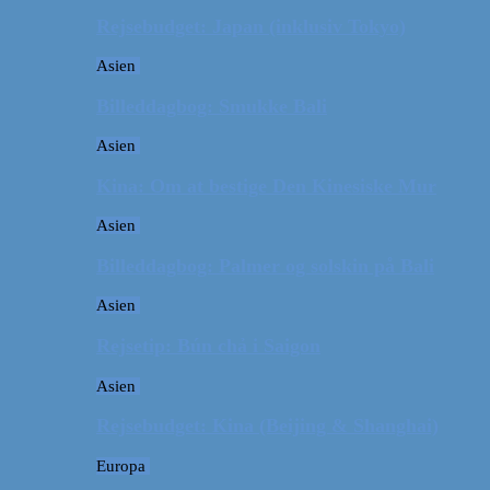
Rejsebudget: Japan (inklusiv Tokyo)
Asien
Billeddagbog: Smukke Bali
Asien
Kina: Om at bestige Den Kinesiske Mur
Asien
Billeddagbog: Palmer og solskin på Bali
Asien
Rejsetip: Bún chả i Saigon
Asien
Rejsebudget: Kina (Beijing & Shanghai)
Europa