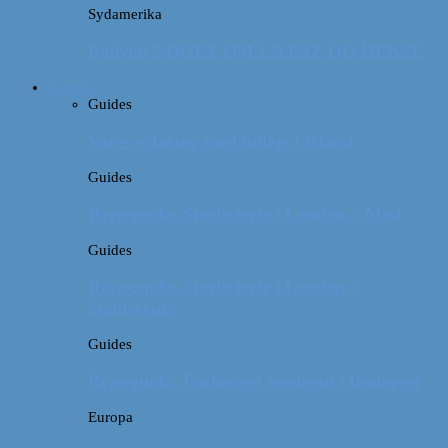
Sydamerika
Bolivia: NOGET OM LA PAZ OG HEKSE
Guides
Guides
Vores erfaring med billeje i Irland
Guides
Rejseguide: Storbyferie i London // Mad
Guides
Rejseguide: Storbyferie i London //
Sightseeing
Guides
Rejseguide: Forlænget weekend i Budapest
Europa