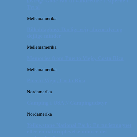
Østrig: Gode råd til vandreture i Alperne i
Tyrol
Mellemamerika
Billeddagbog: Dårligt vejr, dovne dyr og
dejlige minder
Mellemamerika
Memories from Puerto Viejo, Costa Rica
Mellemamerika
Puerto Viejo, Costa Rica
Nordamerika
Camping i USA // Campingudstyr
Nordamerika
Yellowstone National Park: En turistmagnet
eller en naturoplevelse udover det