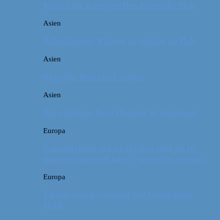
Kina: Om at bestige Den Kinesiske Mur
Asien
Billeddagbog: Palmer og solskin på Bali
Asien
Rejsetip: Bún chả i Saigon
Asien
Rejsebudget: Kina (Beijing & Shanghai)
Europa
Campingferie ved Vestkysten med en 10
måneder gammel baby – galt eller genialt?
Europa
Familievenlig weekend ved Lüneburger
Heide