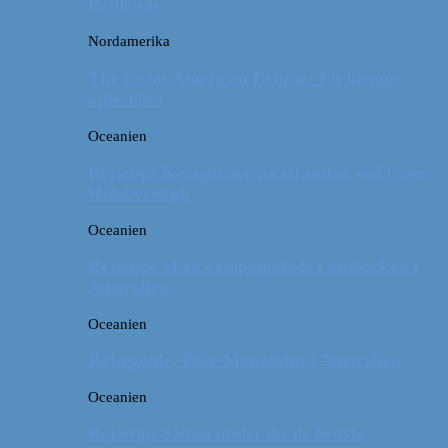
Badlands
Nordamerika
The Great American Eclipse: En kæmpe
oplevelse!
Oceanien
Rejsetip: Kænguruer på stranden ved Cape
Hillsborough
Oceanien
Rejsetip: Skøn campingplads i outbacken i
Australien
Oceanien
Rejseguide: Blue Mountains i Australien
Oceanien
Rejsetip: Sådan finder du de bedste