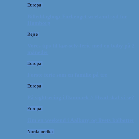
Europa
Billeddagbog: Forlænget weekend syd for
Hamborg
Rejse
Vores tips til kør-selv-ferie med en baby på 2
måneder
Europa
Første ferie som en familie på tre
Europa
På sightseeing i Danmark // Hvad skal vi se?
Europa
Om en weekend i Aalborg og livets kolbøtter
Nordamerika