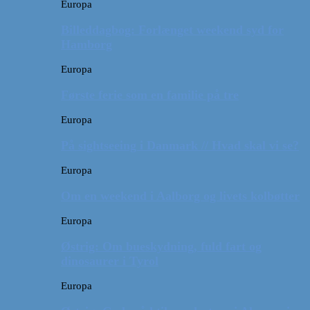
Europa
Billeddagbog: Forlænget weekend syd for
Hamborg
Europa
Første ferie som en familie på tre
Europa
På sightseeing i Danmark // Hvad skal vi se?
Europa
Om en weekend i Aalborg og livets kolbøtter
Europa
Østrig: Om bueskydning, fuld fart og
dinosaurer i Tyrol
Europa