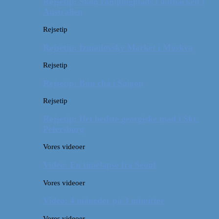
Rejsetip: Skøn campingplads i outbacken i
Australien
Rejsetip
Rejsetip: Izmailovsky Market i Moskva
Rejsetip
Rejsetip: Bún chả i Saigon
Rejsetip
Rejsetip: Det bedste georgiske mad i Skt.
Petersborg
Vores videoer
Video: En timelapse fra Seoul
Vores videoer
Video: 4 måneder på 3 minutter
Vores videoer