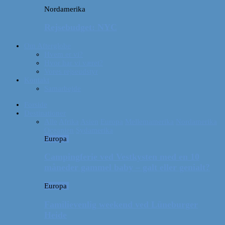
Nordamerika
Rejsebudget: NYC
Om Afterglobe
Hvem er vi?
Hvor har vi været?
Vores rejseudstyr
Kontakt
Samarbejde
Forside
Destinationer
Alle
Afrika
Asien
Europa
Mellemamerika
Nordamerika
Oceanien
Sydamerika
Europa
Campingferie ved Vestkysten med en 10
måneder gammel baby – galt eller genialt?
Europa
Familievenlig weekend ved Lüneburger
Heide