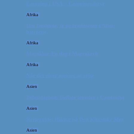
Camping i USA // Campingudstyr
Afrika
Om tandpine, te og traditioner i Atlas-
bjergene
Afrika
Marokko: En dag i Marrakech
Afrika
Når det giver mening at rejse
Asien
Billeddagbog: Hellige templer i Cambodja
Asien
Rejseguide: Hiking på Den Kinesiske Mur
Asien