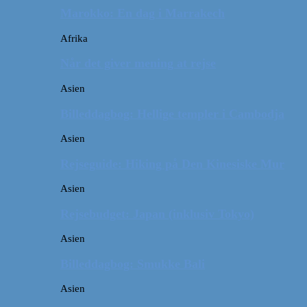
Marokko: En dag i Marrakech
Afrika
Når det giver mening at rejse
Asien
Billeddagbog: Hellige templer i Cambodja
Asien
Rejseguide: Hiking på Den Kinesiske Mur
Asien
Rejsebudget: Japan (inklusiv Tokyo)
Asien
Billeddagbog: Smukke Bali
Asien