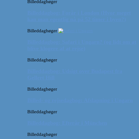
Billeddagbøger
Billeddagbog: Forår i London (Hvor meget
kan man egentlig nå på 52 timer i byen?)
Billeddagbøger
Billeddagbog: Safari i Ungarn? (og lidt om at
blive klogere af at rejse)
Billeddagbøger
Billeddagbog: Udsigt over Budapest fra
Gellert Hill
Billeddagbøger
Billed- og rejsedagbog: Afslapning i Ungarn
Billeddagbøger
Billeddagbog: Efterår i München
Billeddagbøger