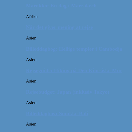
Marokko: En dag i Marrakech
Afrika
Når det giver mening at rejse
Asien
Billeddagbog: Hellige templer i Cambodja
Asien
Rejseguide: Hiking på Den Kinesiske Mur
Asien
Rejsebudget: Japan (inklusiv Tokyo)
Asien
Billeddagbog: Smukke Bali
Asien