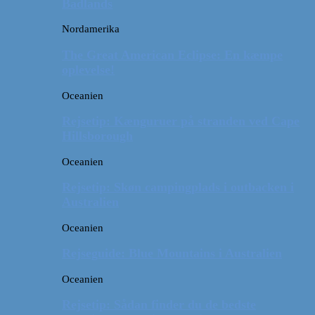
Badlands
Nordamerika
The Great American Eclipse: En kæmpe
oplevelse!
Oceanien
Rejsetip: Kænguruer på stranden ved Cape
Hillsborough
Oceanien
Rejsetip: Skøn campingplads i outbacken i
Australien
Oceanien
Rejseguide: Blue Mountains i Australien
Oceanien
Rejsetip: Sådan finder du de bedste