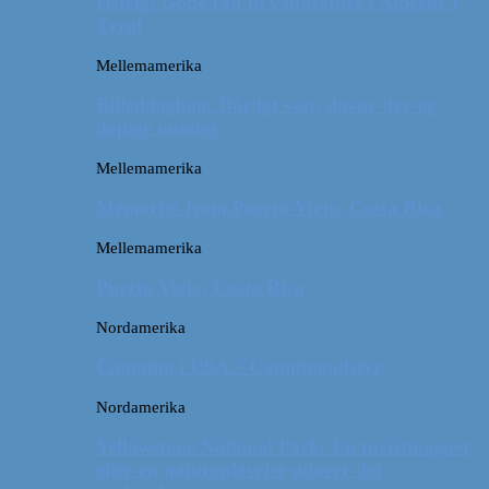
Østrig: Gode råd til vandreture i Alperne i
Tyrol
Mellemamerika
Billeddagbog: Dårligt vejr, dovne dyr og
dejlige minder
Mellemamerika
Memories from Puerto Viejo, Costa Rica
Mellemamerika
Puerto Viejo, Costa Rica
Nordamerika
Camping i USA // Campingudstyr
Nordamerika
Yellowstone National Park: En turistmagnet
eller en naturoplevelse udover det