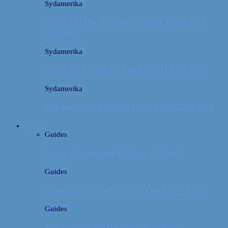
Sydamerika
CUSCO: The Former Capital of the Inca
Empire
Sydamerika
Peru: COLORFUL GRAFFITI IN LIMA
Sydamerika
Bolivia: NOGET OM LA PAZ OG HEKSE
Guides
Guides
Vores erfaring med billeje i Irland
Guides
Rejseguide: Storbyferie i London // Mad
Guides
Rejseguide: Storbyferie i London //