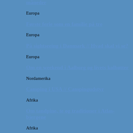
måneder
Europa
Første ferie som en familie på tre
Europa
På sightseeing i Danmark // Hvad skal vi se?
Europa
Om en weekend i Aalborg og livets kolbøtter
Nordamerika
Camping i USA // Campingudstyr
Afrika
Om tandpine, te og traditioner i Atlas-
bjergene
Afrika