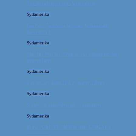
Tre kendetegn for Australien
Sydamerika
La Paz: Verdens højeste beliggende
hovedstad
Sydamerika
Machu Picchu: Om at stå tidligt op for
oplevelser
Sydamerika
For et år siden: På eventyr i Peru
Sydamerika
Video: 4 måneder på 3 minutter
Sydamerika
Peru: OM AT MØDE DE LOKALE