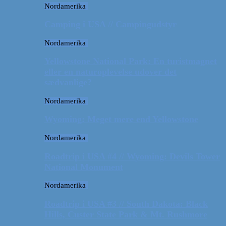
Nordamerika
Camping i USA // Campingudstyr
Nordamerika
Yellowstone National Park: En turistmagnet
eller en naturoplevelse udover det
sædvanlige?
Nordamerika
Wyoming: Meget mere end Yellowstone
Nordamerika
Roadtrip i USA #4 // Wyoming: Devils Tower
National Monument
Nordamerika
Roadtrip i USA #3 // South Dakota: Black
Hills, Custer State Park & Mt. Rushmore