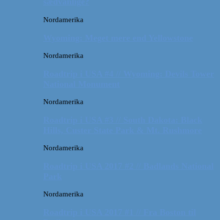
sædvanlige?
Nordamerika
Wyoming: Meget mere end Yellowstone
Nordamerika
Roadtrip i USA #4 // Wyoming: Devils Tower
National Monument
Nordamerika
Roadtrip i USA #3 // South Dakota: Black
Hills, Custer State Park & Mt. Rushmore
Nordamerika
Roadtrip i USA 2017 #2 // Badlands National
Park
Nordamerika
Roadtrip i USA 2017 #1 // Fra Boston til