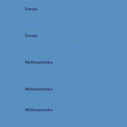
Europa
Østrig: Om bueskydning, fuld fart og
dinosaurer i Tyrol
Europa
Østrig: Gode råd til vandreture i Alperne i
Tyrol
Mellemamerika
Billeddagbog: Dårligt vejr, dovne dyr og
dejlige minder
Mellemamerika
Memories from Puerto Viejo, Costa Rica
Mellemamerika
Puerto Viejo, Costa Rica