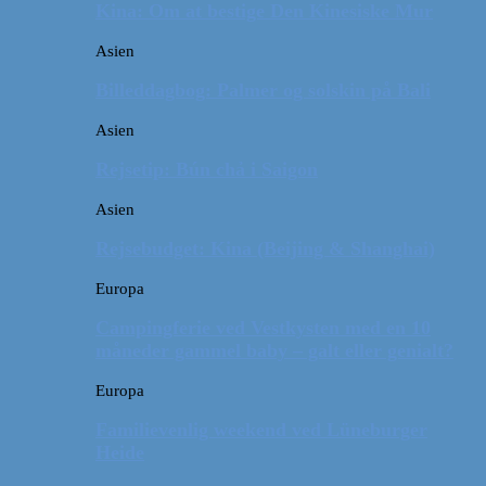
Kina: Om at bestige Den Kinesiske Mur
Asien
Billeddagbog: Palmer og solskin på Bali
Asien
Rejsetip: Bún chả i Saigon
Asien
Rejsebudget: Kina (Beijing & Shanghai)
Europa
Campingferie ved Vestkysten med en 10
måneder gammel baby – galt eller genialt?
Europa
Familievenlig weekend ved Lüneburger
Heide