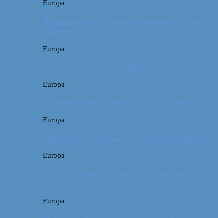
Europa
Billeddagbog: Forlænget weekend syd for
Hamborg
Europa
Første ferie som en familie på tre
Europa
På sightseeing i Danmark // Hvad skal vi se?
Europa
Om en weekend i Aalborg og livets kolbøtter
Europa
Østrig: Om bueskydning, fuld fart og
dinosaurer i Tyrol
Europa