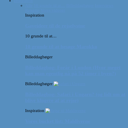
Inspiration
Alle
10 grunde til at…
Billeddagbøger
Interviews
Rejsetip
Vores videoer
Inspiration
Gaveideer til de rejselystne
10 grunde til at…
10 grunde til at besøge Marokko
Billeddagbøger
Billeddagbog: Forår i London (Hvor meget
kan man egentlig nå på 52 timer i byen?)
Billeddagbøger
Billeddagbog: Safari i Ungarn? (og lidt om at
blive klogere af at rejse)
Inspiration
Vores bucket list: Maldiverne