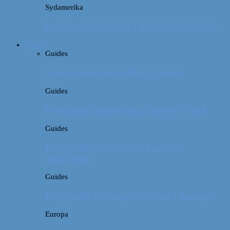
Sydamerika
Bolivia: NOGET OM LA PAZ OG HEKSE
Guides
Guides
Vores erfaring med billeje i Irland
Guides
Rejseguide: Storbyferie i London // Mad
Guides
Rejseguide: Storbyferie i London //
Sightseeing
Guides
Rejseguide: Forlænget weekend i Budapest
Europa