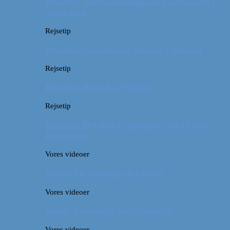
Rejsetip: Skøn campingplads i outbacken i
Australien
Rejsetip
Rejsetip: Izmailovsky Market i Moskva
Rejsetip
Rejsetip: Bún chả i Saigon
Rejsetip
Rejsetip: Det bedste georgiske mad i Skt.
Petersborg
Vores videoer
Video: En timelapse fra Seoul
Vores videoer
Video: 4 måneder på 3 minutter
Vores videoer