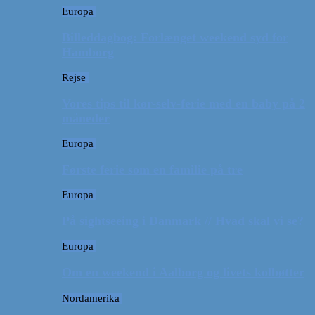
Europa
Billeddagbog: Forlænget weekend syd for
Hamborg
Rejse
Vores tips til kør-selv-ferie med en baby på 2
måneder
Europa
Første ferie som en familie på tre
Europa
På sightseeing i Danmark // Hvad skal vi se?
Europa
Om en weekend i Aalborg og livets kolbøtter
Nordamerika