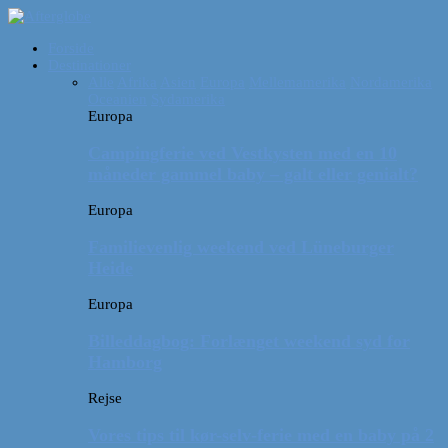
Forside
Destinationer
Alle
Afrika
Asien
Europa
Mellemamerika
Nordamerika
Oceanien
Sydamerika
Europa
Campingferie ved Vestkysten med en 10
måneder gammel baby – galt eller genialt?
Europa
Familievenlig weekend ved Lüneburger
Heide
Europa
Billeddagbog: Forlænget weekend syd for
Hamborg
Rejse
Vores tips til kør-selv-ferie med en baby på 2