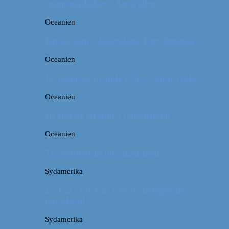
campingpladser i Australien
Oceanien
Første stop i Australien: Port Douglas
Oceanien
De pæneste strande i New South Wales
Oceanien
De fineste strande i Queensland
Oceanien
Tre kendetegn for Australien
Sydamerika
La Paz: Verdens højeste beliggende
hovedstad
Sydamerika