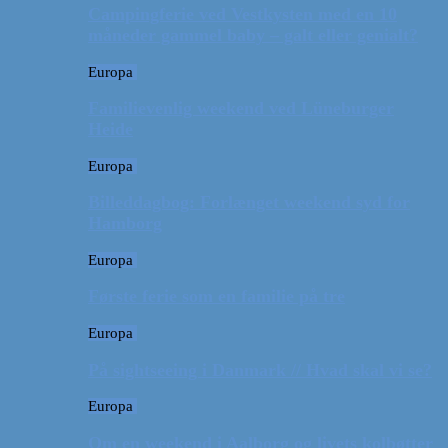
Campingferie ved Vestkysten med en 10
måneder gammel baby – galt eller genialt?
Europa
Familievenlig weekend ved Lüneburger
Heide
Europa
Billeddagbog: Forlænget weekend syd for
Hamborg
Europa
Første ferie som en familie på tre
Europa
På sightseeing i Danmark // Hvad skal vi se?
Europa
Om en weekend i Aalborg og livets kolbøtter