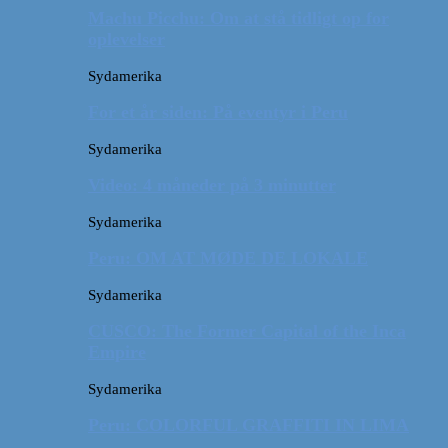
Machu Picchu: Om at stå tidligt op for
oplevelser
Sydamerika
For et år siden: På eventyr i Peru
Sydamerika
Video: 4 måneder på 3 minutter
Sydamerika
Peru: OM AT MØDE DE LOKALE
Sydamerika
CUSCO: The Former Capital of the Inca
Empire
Sydamerika
Peru: COLORFUL GRAFFITI IN LIMA