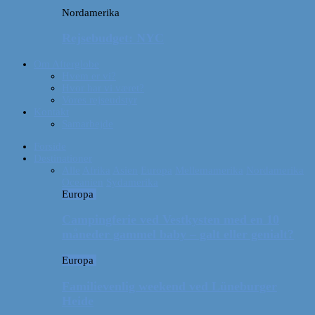
Nordamerika
Rejsebudget: NYC
Om Afterglobe
Hvem er vi?
Hvor har vi været?
Vores rejseudstyr
Kontakt
Samarbejde
Forside
Destinationer
Alle
Afrika
Asien
Europa
Mellemamerika
Nordamerika
Oceanien
Sydamerika
Europa
Campingferie ved Vestkysten med en 10
måneder gammel baby – galt eller genialt?
Europa
Familievenlig weekend ved Lüneburger
Heide