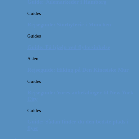
Guide: Julemarkeder i Hamborg
Guides
Rejseguide: Storbyferie i München
Guides
Guide: Få hjælp ved flyforsinkelse
Asien
Rejseguide: Hiking på Den Kinesiske Mur
Guides
Rejseguide: Vores anbefalinger til New York
City
Guides
Guide: Sådan finder du den bedste plads i
flyet