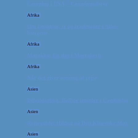
Camping i USA // Campingudstyr
Afrika
Om tandpine, te og traditioner i Atlas-
bjergene
Afrika
Marokko: En dag i Marrakech
Afrika
Når det giver mening at rejse
Asien
Billeddagbog: Hellige templer i Cambodja
Asien
Rejseguide: Hiking på Den Kinesiske Mur
Asien