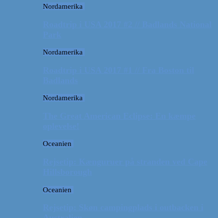
Nordamerika
Roadtrip i USA 2017 #2 // Badlands National
Park
Nordamerika
Roadtrip i USA 2017 #1 // Fra Boston til
Badlands
Nordamerika
The Great American Eclipse: En kæmpe
oplevelse!
Oceanien
Rejsetip: Kænguruer på stranden ved Cape
Hillsborough
Oceanien
Rejsetip: Skøn campingplads i outbacken i
Australien