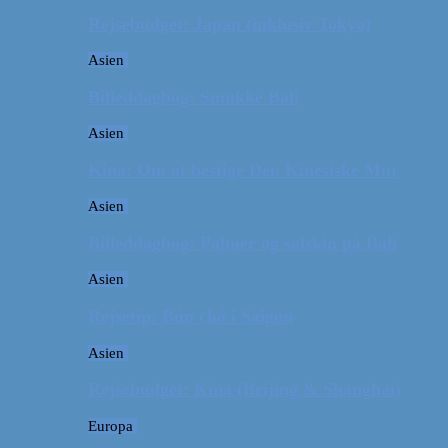
Rejsebudget: Japan (inklusiv Tokyo)
Asien
Billeddagbog: Smukke Bali
Asien
Kina: Om at bestige Den Kinesiske Mur
Asien
Billeddagbog: Palmer og solskin på Bali
Asien
Rejsetip: Bún chả i Saigon
Asien
Rejsebudget: Kina (Beijing & Shanghai)
Europa