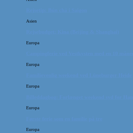
Rejsetip: Bún chả i Saigon
Asien
Rejsebudget: Kina (Beijing & Shanghai)
Europa
Campingferie ved Vestkysten med en 10 månede
Europa
Familievenlig weekend ved Lüneburger Heide
Europa
Billeddagbog: Forlænget weekend syd for Ha
Europa
Første ferie som en familie på tre
Europa