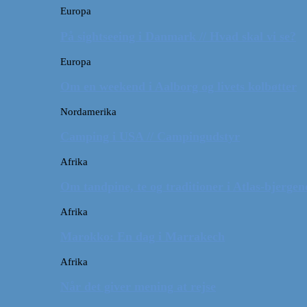
Europa
På sightseeing i Danmark // Hvad skal vi se?
Europa
Om en weekend i Aalborg og livets kolbøtter
Nordamerika
Camping i USA // Campingudstyr
Afrika
Om tandpine, te og traditioner i Atlas-bjergen
Afrika
Marokko: En dag i Marrakech
Afrika
Når det giver mening at rejse