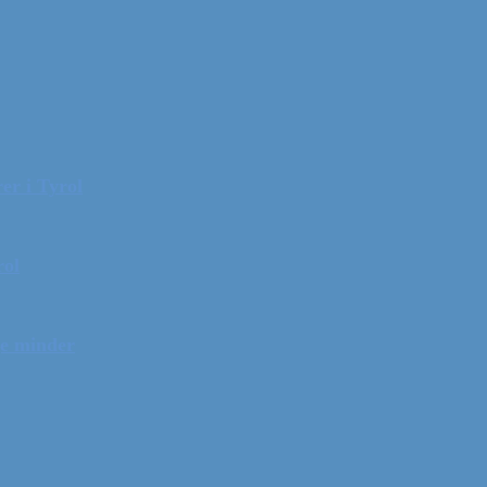
er i Tyrol
rol
ge minder