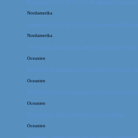
Roadtrip i USA 2017 #2 // Badlands National 
Nordamerika
Roadtrip i USA 2017 #1 // Fra Boston til Badl
Nordamerika
The Great American Eclipse: En kæmpe oplev
Oceanien
Rejsetip: Kænguruer på stranden ved Cape H
Oceanien
Rejsetip: Skøn campingplads i outbacken i Aus
Oceanien
Rejseguide: Blue Mountains i Australien
Oceanien
Rejsetip: Sådan finder du de bedste campingpl