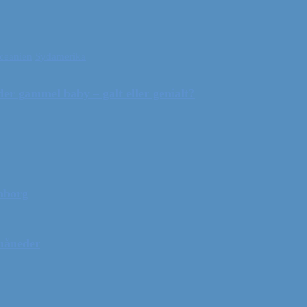
ceanien
Sydamerika
r gammel baby – galt eller genialt?
mborg
 måneder