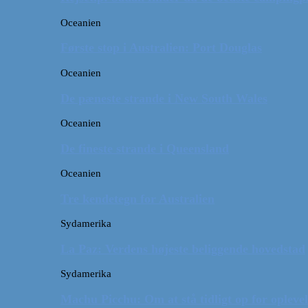
Oceanien
Første stop i Australien: Port Douglas
Oceanien
De pæneste strande i New South Wales
Oceanien
De fineste strande i Queensland
Oceanien
Tre kendetegn for Australien
Sydamerika
La Paz: Verdens højeste beliggende hovedstad
Sydamerika
Machu Picchu: Om at stå tidligt op for oplevel