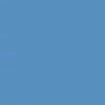
Park
ands
else!
illsborough
tralien
adser i Australien