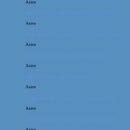
Asien
Billeddagbog: Hellige templer i Cambodja
Asien
Rejseguide: Hiking på Den Kinesiske Mur
Asien
Rejsebudget: Japan (inklusiv Tokyo)
Asien
Billeddagbog: Smukke Bali
Asien
Kina: Om at bestige Den Kinesiske Mur
Asien
Billeddagbog: Palmer og solskin på Bali
Asien