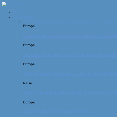
Forside
Destinationer
Alle
Afrika
Asien
Europa
Mellemamerika
Nordamerika
O
Europa
Campingferie ved Vestkysten med en 10 månede
Europa
Familievenlig weekend ved Lüneburger Heide
Europa
Billeddagbog: Forlænget weekend syd for Ha
Rejse
Vores tips til kør-selv-ferie med en baby på 2
Europa
Første ferie som en familie på tre