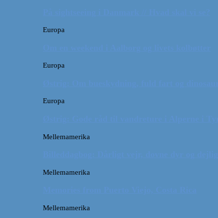
På sightseeing i Danmark // Hvad skal vi se?
Europa
Om en weekend i Aalborg og livets kolbøtter
Europa
Østrig: Om bueskydning, fuld fart og dinosaur
Europa
Østrig: Gode råd til vandreture i Alperne i Ty
Mellemamerika
Billeddagbog: Dårligt vejr, dovne dyr og dejli
Mellemamerika
Memories from Puerto Viejo, Costa Rica
Mellemamerika