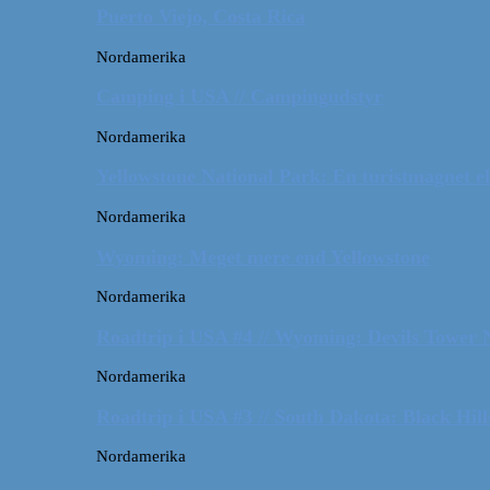
Puerto Viejo, Costa Rica
Nordamerika
Camping i USA // Campingudstyr
Nordamerika
Yellowstone National Park: En turistmagnet el
Nordamerika
Wyoming: Meget mere end Yellowstone
Nordamerika
Roadtrip i USA #4 // Wyoming: Devils Tower
Nordamerika
Roadtrip i USA #3 // South Dakota: Black Hil
Nordamerika