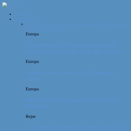
Forside
Destinationer
Alle
Afrika
Asien
Europa
Mellemamerika
Nordamerika
Oceanien
Sydamerika
Europa
Campingferie ved Vestkysten med en 10
måneder gammel baby – galt eller genialt?
Europa
Familievenlig weekend ved Lüneburger
Heide
Europa
Billeddagbog: Forlænget weekend syd for
Hamborg
Rejse
Vores tips til kør-selv-ferie med en baby på 2