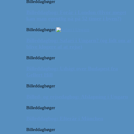
Billeddagbøger
Billeddagbog: Forår i London (Hvor meget
kan man egentlig nå på 52 timer i byen?)
Billeddagbøger
Billeddagbog: Safari i Ungarn? (og lidt om at
blive klogere af at rejse)
Billeddagbøger
Billeddagbog: Udsigt over Budapest fra
Gellert Hill
Billeddagbøger
Billed- og rejsedagbog: Afslapning i Ungarn
Billeddagbøger
Billeddagbog: Efterår i München
Billeddagbøger