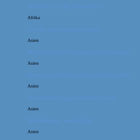
Marokko: En dag i Marrakech
Afrika
Når det giver mening at rejse
Asien
Billeddagbog: Hellige templer i Cambodja
Asien
Rejseguide: Hiking på Den Kinesiske Mur
Asien
Rejsebudget: Japan (inklusiv Tokyo)
Asien
Billeddagbog: Smukke Bali
Asien