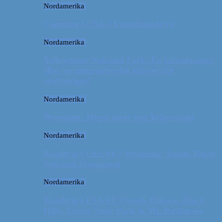
Nordamerika
Camping i USA // Campingudstyr
Nordamerika
Yellowstone National Park: En turistmagnet
eller en naturoplevelse udover det
sædvanlige?
Nordamerika
Wyoming: Meget mere end Yellowstone
Nordamerika
Roadtrip i USA #4 // Wyoming: Devils Tower
National Monument
Nordamerika
Roadtrip i USA #3 // South Dakota: Black
Hills, Custer State Park & Mt. Rushmore