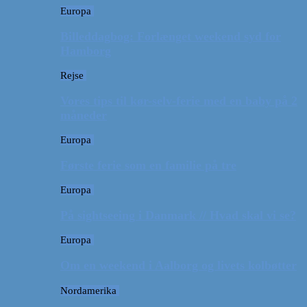
Europa
Billeddagbog: Forlænget weekend syd for
Hamborg
Rejse
Vores tips til kør-selv-ferie med en baby på 2
måneder
Europa
Første ferie som en familie på tre
Europa
På sightseeing i Danmark // Hvad skal vi se?
Europa
Om en weekend i Aalborg og livets kolbøtter
Nordamerika