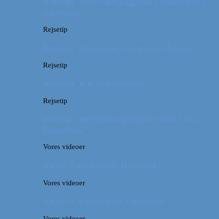
Rejsetip: Skøn campingplads i outbacken i
Australien
Rejsetip
Rejsetip: Izmailovsky Market i Moskva
Rejsetip
Rejsetip: Bún chả i Saigon
Rejsetip
Rejsetip: Det bedste georgiske mad i Skt.
Petersborg
Vores videoer
Video: En timelapse fra Seoul
Vores videoer
Video: 4 måneder på 3 minutter
Vores videoer