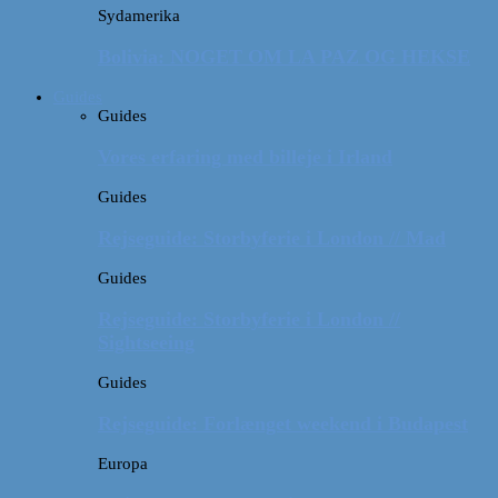
Sydamerika
Bolivia: NOGET OM LA PAZ OG HEKSE
Guides
Guides
Vores erfaring med billeje i Irland
Guides
Rejseguide: Storbyferie i London // Mad
Guides
Rejseguide: Storbyferie i London //
Sightseeing
Guides
Rejseguide: Forlænget weekend i Budapest
Europa