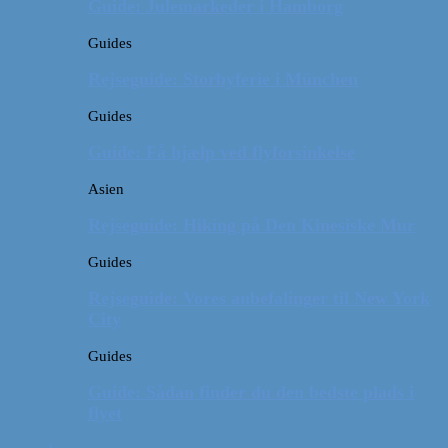
Guide: Julemarkeder i Hamborg
Guides
Rejseguide: Storbyferie i München
Guides
Guide: Få hjælp ved flyforsinkelse
Asien
Rejseguide: Hiking på Den Kinesiske Mur
Guides
Rejseguide: Vores anbefalinger til New York
City
Guides
Guide: Sådan finder du den bedste plads i
flyet