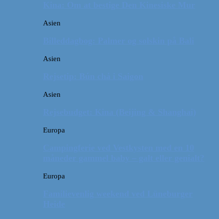
Kina: Om at bestige Den Kinesiske Mur
Asien
Billeddagbog: Palmer og solskin på Bali
Asien
Rejsetip: Bún chả i Saigon
Asien
Rejsebudget: Kina (Beijing & Shanghai)
Europa
Campingferie ved Vestkysten med en 10
måneder gammel baby – galt eller genialt?
Europa
Familievenlig weekend ved Lüneburger
Heide