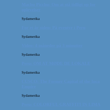
Machu Picchu: Om at stå tidligt op for
oplevelser
Sydamerika
For et år siden: På eventyr i Peru
Sydamerika
Video: 4 måneder på 3 minutter
Sydamerika
Peru: OM AT MØDE DE LOKALE
Sydamerika
CUSCO: The Former Capital of the Inca
Empire
Sydamerika
Peru: COLORFUL GRAFFITI IN LIMA