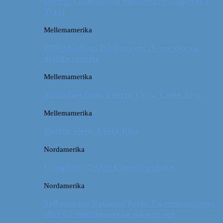
Østrig: Gode råd til vandreture i Alperne i
Tyrol
Mellemamerika
Billeddagbog: Dårligt vejr, dovne dyr og
dejlige minder
Mellemamerika
Memories from Puerto Viejo, Costa Rica
Mellemamerika
Puerto Viejo, Costa Rica
Nordamerika
Camping i USA // Campingudstyr
Nordamerika
Yellowstone National Park: En turistmagnet
eller en naturoplevelse udover det