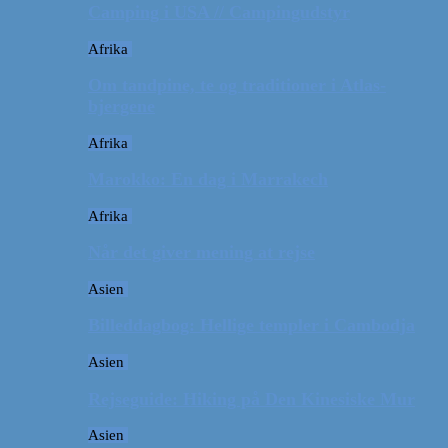
Camping i USA // Campingudstyr
Afrika
Om tandpine, te og traditioner i Atlas-
bjergene
Afrika
Marokko: En dag i Marrakech
Afrika
Når det giver mening at rejse
Asien
Billeddagbog: Hellige templer i Cambodja
Asien
Rejseguide: Hiking på Den Kinesiske Mur
Asien