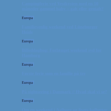
Campingferie ved Vestkysten med en 10
måneder gammel baby – galt eller genialt?
Europa
Familievenlig weekend ved Lüneburger
Heide
Europa
Billeddagbog: Forlænget weekend syd for
Hamborg
Europa
Første ferie som en familie på tre
Europa
På sightseeing i Danmark // Hvad skal vi se?
Europa
Om en weekend i Aalborg og livets kolbøtter