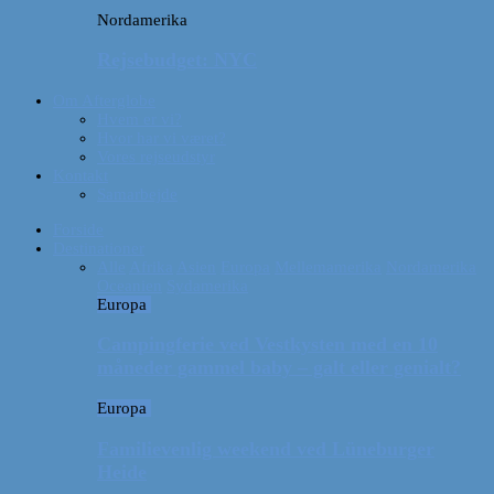
Nordamerika
Rejsebudget: NYC
Om Afterglobe
Hvem er vi?
Hvor har vi været?
Vores rejseudstyr
Kontakt
Samarbejde
Forside
Destinationer
Alle
Afrika
Asien
Europa
Mellemamerika
Nordamerika
Oceanien
Sydamerika
Europa
Campingferie ved Vestkysten med en 10
måneder gammel baby – galt eller genialt?
Europa
Familievenlig weekend ved Lüneburger
Heide