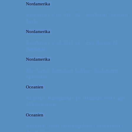
Nordamerika
Roadtrip i USA 2017 #2 // Badlands National
Park
Nordamerika
Roadtrip i USA 2017 #1 // Fra Boston til
Badlands
Nordamerika
The Great American Eclipse: En kæmpe
oplevelse!
Oceanien
Rejsetip: Kænguruer på stranden ved Cape
Hillsborough
Oceanien
Rejsetip: Skøn campingplads i outbacken i
Australien