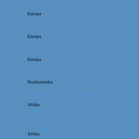
måneder
Europa
Første ferie som en familie på tre
Europa
På sightseeing i Danmark // Hvad skal vi se?
Europa
Om en weekend i Aalborg og livets kolbøtter
Nordamerika
Camping i USA // Campingudstyr
Afrika
Om tandpine, te og traditioner i Atlas-
bjergene
Afrika