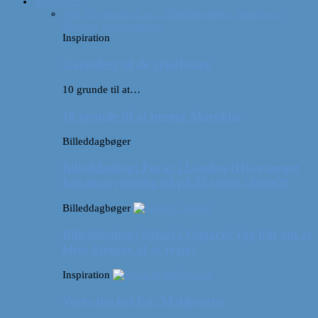
Inspiration
Alle
10 grunde til at…
Billeddagbøger
Interviews
Rejsetip
Vores videoer
Inspiration
Gaveideer til de rejselystne
10 grunde til at…
10 grunde til at besøge Marokko
Billeddagbøger
Billeddagbog: Forår i London (Hvor meget
kan man egentlig nå på 52 timer i byen?)
Billeddagbøger
Billeddagbog: Safari i Ungarn? (og lidt om at
blive klogere af at rejse)
Inspiration
Vores bucket list: Maldiverne