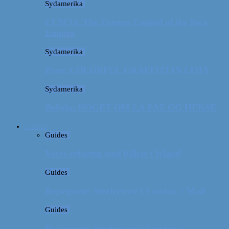
Sydamerika
CUSCO: The Former Capital of the Inca
Empire
Sydamerika
Peru: COLORFUL GRAFFITI IN LIMA
Sydamerika
Bolivia: NOGET OM LA PAZ OG HEKSE
Guides
Guides
Vores erfaring med billeje i Irland
Guides
Rejseguide: Storbyferie i London // Mad
Guides
Rejseguide: Storbyferie i London //