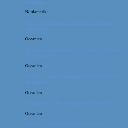
Badlands
Nordamerika
The Great American Eclipse: En kæmpe
oplevelse!
Oceanien
Rejsetip: Kænguruer på stranden ved Cape
Hillsborough
Oceanien
Rejsetip: Skøn campingplads i outbacken i
Australien
Oceanien
Rejseguide: Blue Mountains i Australien
Oceanien
Rejsetip: Sådan finder du de bedste