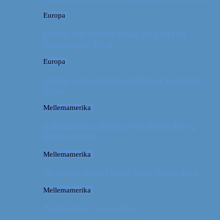
Europa
Østrig: Om bueskydning, fuld fart og
dinosaurer i Tyrol
Europa
Østrig: Gode råd til vandreture i Alperne i
Tyrol
Mellemamerika
Billeddagbog: Dårligt vejr, dovne dyr og
dejlige minder
Mellemamerika
Memories from Puerto Viejo, Costa Rica
Mellemamerika
Puerto Viejo, Costa Rica