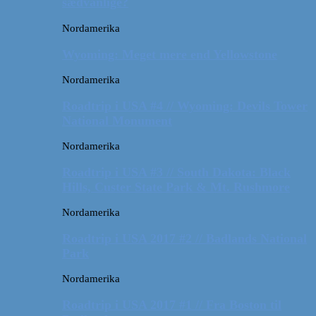
sædvanlige?
Nordamerika
Wyoming: Meget mere end Yellowstone
Nordamerika
Roadtrip i USA #4 // Wyoming: Devils Tower
National Monument
Nordamerika
Roadtrip i USA #3 // South Dakota: Black
Hills, Custer State Park & Mt. Rushmore
Nordamerika
Roadtrip i USA 2017 #2 // Badlands National
Park
Nordamerika
Roadtrip i USA 2017 #1 // Fra Boston til