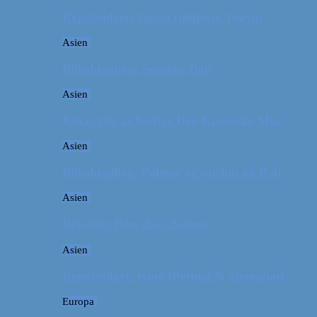
Rejsebudget: Japan (inklusiv Tokyo)
Asien
Billeddagbog: Smukke Bali
Asien
Kina: Om at bestige Den Kinesiske Mur
Asien
Billeddagbog: Palmer og solskin på Bali
Asien
Rejsetip: Bún chả i Saigon
Asien
Rejsebudget: Kina (Beijing & Shanghai)
Europa