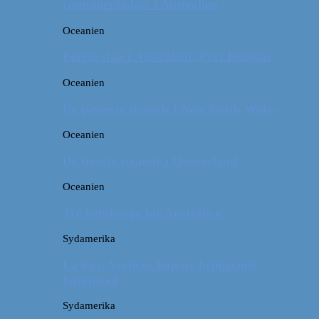
campingpladser i Australien
Oceanien
Første stop i Australien: Port Douglas
Oceanien
De pæneste strande i New South Wales
Oceanien
De fineste strande i Queensland
Oceanien
Tre kendetegn for Australien
Sydamerika
La Paz: Verdens højeste beliggende
hovedstad
Sydamerika