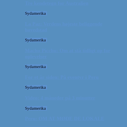
Tre kendetegn for Australien
Sydamerika
La Paz: Verdens højeste beliggende
hovedstad
Sydamerika
Machu Picchu: Om at stå tidligt op for
oplevelser
Sydamerika
For et år siden: På eventyr i Peru
Sydamerika
Video: 4 måneder på 3 minutter
Sydamerika
Peru: OM AT MØDE DE LOKALE