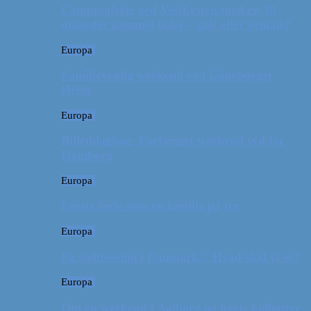
Campingferie ved Vestkysten med en 10
måneder gammel baby – galt eller genialt?
Europa
Familievenlig weekend ved Lüneburger
Heide
Europa
Billeddagbog: Forlænget weekend syd for
Hamborg
Europa
Første ferie som en familie på tre
Europa
På sightseeing i Danmark // Hvad skal vi se?
Europa
Om en weekend i Aalborg og livets kolbøtter