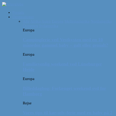
Forside
Destinationer
Alle
Afrika
Asien
Europa
Mellemamerika
Nordamerika
Oceanien
Sydamerika
Europa
Campingferie ved Vestkysten med en 10
måneder gammel baby – galt eller genialt?
Europa
Familievenlig weekend ved Lüneburger
Heide
Europa
Billeddagbog: Forlænget weekend syd for
Hamborg
Rejse
Vores tips til kør-selv-ferie med en baby på 2