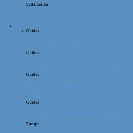
Sydamerika
Bolivia: NOGET OM LA PAZ OG HEKSE
Guides
Guides
Vores erfaring med billeje i Irland
Guides
Rejseguide: Storbyferie i London // Mad
Guides
Rejseguide: Storbyferie i London //
Sightseeing
Guides
Rejseguide: Forlænget weekend i Budapest
Europa