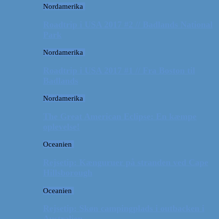
Nordamerika
Roadtrip i USA 2017 #2 // Badlands National
Park
Nordamerika
Roadtrip i USA 2017 #1 // Fra Boston til
Badlands
Nordamerika
The Great American Eclipse: En kæmpe
oplevelse!
Oceanien
Rejsetip: Kænguruer på stranden ved Cape
Hillsborough
Oceanien
Rejsetip: Skøn campingplads i outbacken i
Australien