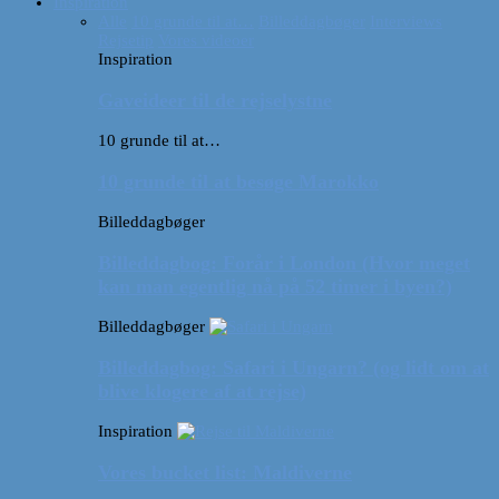
Inspiration
Alle
10 grunde til at…
Billeddagbøger
Interviews
Rejsetip
Vores videoer
Inspiration
Gaveideer til de rejselystne
10 grunde til at…
10 grunde til at besøge Marokko
Billeddagbøger
Billeddagbog: Forår i London (Hvor meget
kan man egentlig nå på 52 timer i byen?)
Billeddagbøger
Billeddagbog: Safari i Ungarn? (og lidt om at
blive klogere af at rejse)
Inspiration
Vores bucket list: Maldiverne