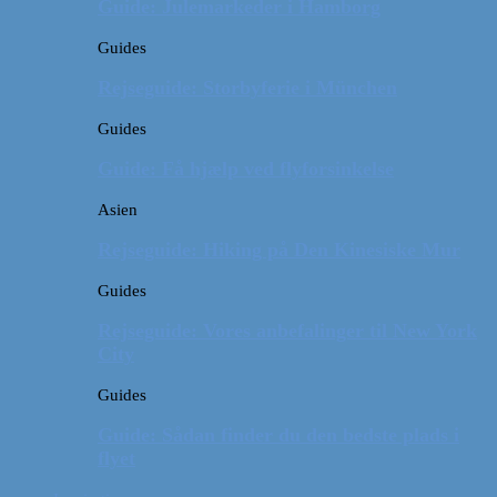
Guide: Julemarkeder i Hamborg
Guides
Rejseguide: Storbyferie i München
Guides
Guide: Få hjælp ved flyforsinkelse
Asien
Rejseguide: Hiking på Den Kinesiske Mur
Guides
Rejseguide: Vores anbefalinger til New York
City
Guides
Guide: Sådan finder du den bedste plads i
flyet