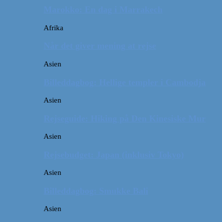
Marokko: En dag i Marrakech
Afrika
Når det giver mening at rejse
Asien
Billeddagbog: Hellige templer i Cambodja
Asien
Rejseguide: Hiking på Den Kinesiske Mur
Asien
Rejsebudget: Japan (inklusiv Tokyo)
Asien
Billeddagbog: Smukke Bali
Asien