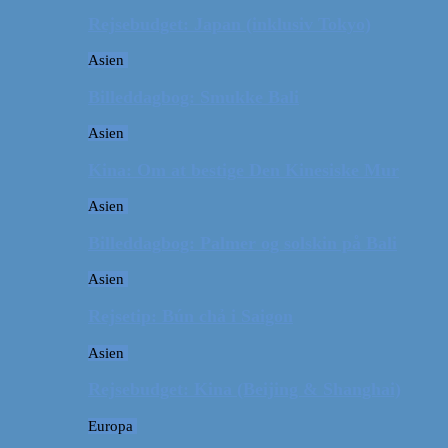
Rejsebudget: Japan (inklusiv Tokyo)
Asien
Billeddagbog: Smukke Bali
Asien
Kina: Om at bestige Den Kinesiske Mur
Asien
Billeddagbog: Palmer og solskin på Bali
Asien
Rejsetip: Bún chả i Saigon
Asien
Rejsebudget: Kina (Beijing & Shanghai)
Europa