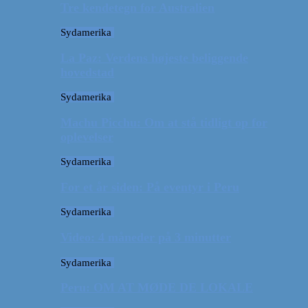
Tre kendetegn for Australien
Sydamerika
La Paz: Verdens højeste beliggende
hovedstad
Sydamerika
Machu Picchu: Om at stå tidligt op for
oplevelser
Sydamerika
For et år siden: På eventyr i Peru
Sydamerika
Video: 4 måneder på 3 minutter
Sydamerika
Peru: OM AT MØDE DE LOKALE