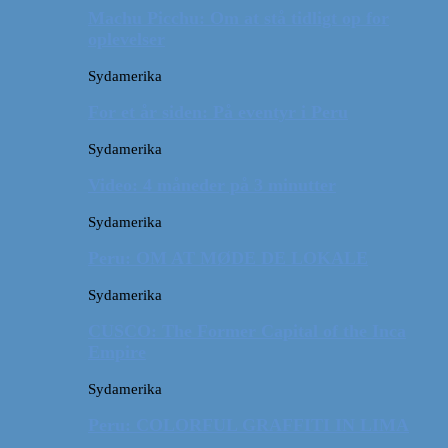
Machu Picchu: Om at stå tidligt op for
oplevelser
Sydamerika
For et år siden: På eventyr i Peru
Sydamerika
Video: 4 måneder på 3 minutter
Sydamerika
Peru: OM AT MØDE DE LOKALE
Sydamerika
CUSCO: The Former Capital of the Inca
Empire
Sydamerika
Peru: COLORFUL GRAFFITI IN LIMA