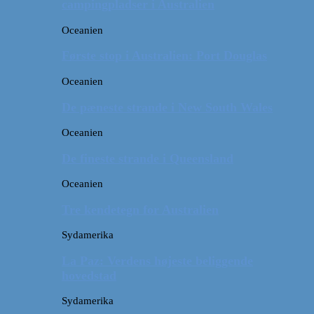
campingpladser i Australien
Oceanien
Første stop i Australien: Port Douglas
Oceanien
De pæneste strande i New South Wales
Oceanien
De fineste strande i Queensland
Oceanien
Tre kendetegn for Australien
Sydamerika
La Paz: Verdens højeste beliggende
hovedstad
Sydamerika