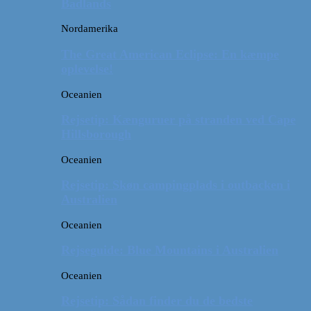
Badlands
Nordamerika
The Great American Eclipse: En kæmpe
oplevelse!
Oceanien
Rejsetip: Kænguruer på stranden ved Cape
Hillsborough
Oceanien
Rejsetip: Skøn campingplads i outbacken i
Australien
Oceanien
Rejseguide: Blue Mountains i Australien
Oceanien
Rejsetip: Sådan finder du de bedste