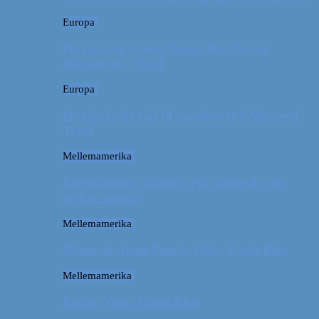
Europa
Østrig: Om bueskydning, fuld fart og
dinosaurer i Tyrol
Europa
Østrig: Gode råd til vandreture i Alperne i
Tyrol
Mellemamerika
Billeddagbog: Dårligt vejr, dovne dyr og
dejlige minder
Mellemamerika
Memories from Puerto Viejo, Costa Rica
Mellemamerika
Puerto Viejo, Costa Rica