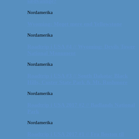
sædvanlige?
Nordamerika
Wyoming: Meget mere end Yellowstone
Nordamerika
Roadtrip i USA #4 // Wyoming: Devils Tower
National Monument
Nordamerika
Roadtrip i USA #3 // South Dakota: Black
Hills, Custer State Park & Mt. Rushmore
Nordamerika
Roadtrip i USA 2017 #2 // Badlands National
Park
Nordamerika
Roadtrip i USA 2017 #1 // Fra Boston til