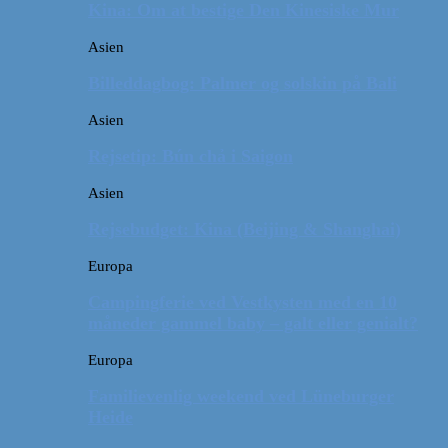
Kina: Om at bestige Den Kinesiske Mur
Asien
Billeddagbog: Palmer og solskin på Bali
Asien
Rejsetip: Bún chả i Saigon
Asien
Rejsebudget: Kina (Beijing & Shanghai)
Europa
Campingferie ved Vestkysten med en 10
måneder gammel baby – galt eller genialt?
Europa
Familievenlig weekend ved Lüneburger
Heide