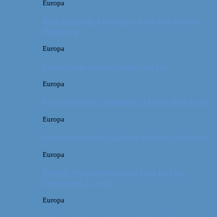
Europa
Billeddagbog: Forlænget weekend syd for
Hamborg
Europa
Første ferie som en familie på tre
Europa
På sightseeing i Danmark // Hvad skal vi se?
Europa
Om en weekend i Aalborg og livets kolbøtter
Europa
Østrig: Om bueskydning, fuld fart og
dinosaurer i Tyrol
Europa