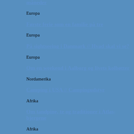
måneder
Europa
Første ferie som en familie på tre
Europa
På sightseeing i Danmark // Hvad skal vi se?
Europa
Om en weekend i Aalborg og livets kolbøtter
Nordamerika
Camping i USA // Campingudstyr
Afrika
Om tandpine, te og traditioner i Atlas-
bjergene
Afrika