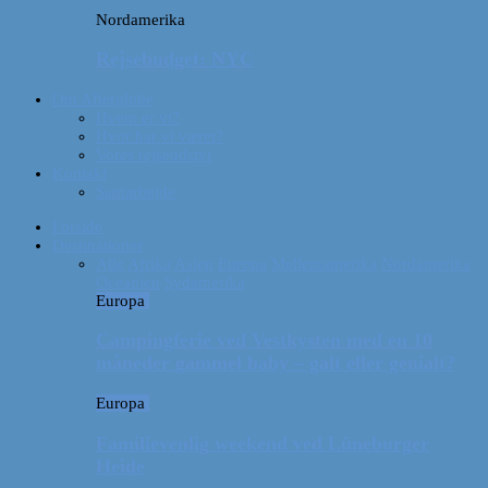
Nordamerika
Rejsebudget: NYC
Om Afterglobe
Hvem er vi?
Hvor har vi været?
Vores rejseudstyr
Kontakt
Samarbejde
Forside
Destinationer
Alle
Afrika
Asien
Europa
Mellemamerika
Nordamerika
Oceanien
Sydamerika
Europa
Campingferie ved Vestkysten med en 10
måneder gammel baby – galt eller genialt?
Europa
Familievenlig weekend ved Lüneburger
Heide