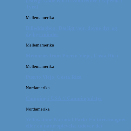
Østrig: Gode råd til vandreture i Alperne i
Tyrol
Mellemamerika
Billeddagbog: Dårligt vejr, dovne dyr og
dejlige minder
Mellemamerika
Memories from Puerto Viejo, Costa Rica
Mellemamerika
Puerto Viejo, Costa Rica
Nordamerika
Camping i USA // Campingudstyr
Nordamerika
Yellowstone National Park: En turistmagnet
eller en naturoplevelse udover det