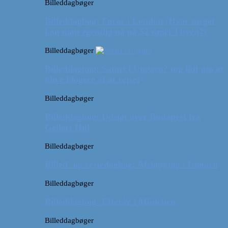
Billeddagbøger
Billeddagbog: Forår i London (Hvor meget
kan man egentlig nå på 52 timer i byen?)
Billeddagbøger
Billeddagbog: Safari i Ungarn? (og lidt om at
blive klogere af at rejse)
Billeddagbøger
Billeddagbog: Udsigt over Budapest fra
Gellert Hill
Billeddagbøger
Billed- og rejsedagbog: Afslapning i Ungarn
Billeddagbøger
Billeddagbog: Efterår i München
Billeddagbøger