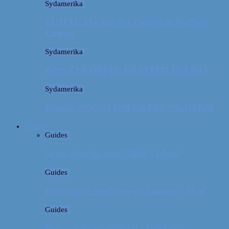
Sydamerika
CUSCO: The Former Capital of the Inca
Empire
Sydamerika
Peru: COLORFUL GRAFFITI IN LIMA
Sydamerika
Bolivia: NOGET OM LA PAZ OG HEKSE
Guides
Guides
Vores erfaring med billeje i Irland
Guides
Rejseguide: Storbyferie i London // Mad
Guides
Rejseguide: Storbyferie i London //