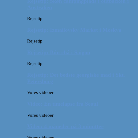
Rejsetip: Skøn campingplads i outbacken i
Australien
Rejsetip
Rejsetip: Izmailovsky Market i Moskva
Rejsetip
Rejsetip: Bún chả i Saigon
Rejsetip
Rejsetip: Det bedste georgiske mad i Skt.
Petersborg
Vores videoer
Video: En timelapse fra Seoul
Vores videoer
Video: 4 måneder på 3 minutter
Vores videoer