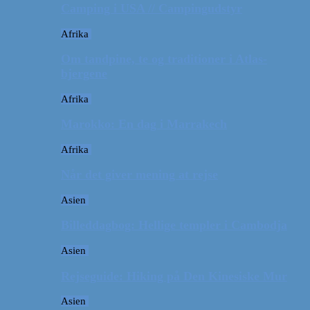
Camping i USA // Campingudstyr
Afrika
Om tandpine, te og traditioner i Atlas-
bjergene
Afrika
Marokko: En dag i Marrakech
Afrika
Når det giver mening at rejse
Asien
Billeddagbog: Hellige templer i Cambodja
Asien
Rejseguide: Hiking på Den Kinesiske Mur
Asien