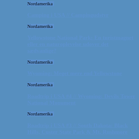
Nordamerika
Camping i USA // Campingudstyr
Nordamerika
Yellowstone National Park: En turistmagnet
eller en naturoplevelse udover det
sædvanlige?
Nordamerika
Wyoming: Meget mere end Yellowstone
Nordamerika
Roadtrip i USA #4 // Wyoming: Devils Tower
National Monument
Nordamerika
Roadtrip i USA #3 // South Dakota: Black
Hills, Custer State Park & Mt. Rushmore