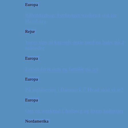
Europa
Billeddagbog: Forlænget weekend syd for
Hamborg
Rejse
Vores tips til kør-selv-ferie med en baby på 2
måneder
Europa
Første ferie som en familie på tre
Europa
På sightseeing i Danmark // Hvad skal vi se?
Europa
Om en weekend i Aalborg og livets kolbøtter
Nordamerika