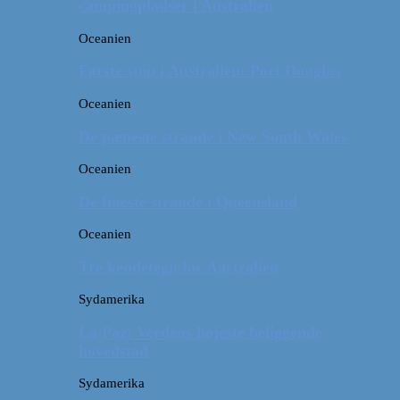
campingpladser i Australien
Oceanien
Første stop i Australien: Port Douglas
Oceanien
De pæneste strande i New South Wales
Oceanien
De fineste strande i Queensland
Oceanien
Tre kendetegn for Australien
Sydamerika
La Paz: Verdens højeste beliggende
hovedstad
Sydamerika