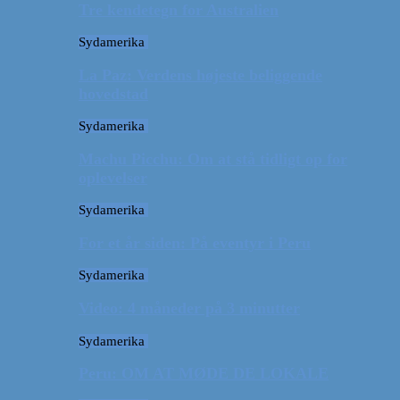
Tre kendetegn for Australien
Sydamerika
La Paz: Verdens højeste beliggende
hovedstad
Sydamerika
Machu Picchu: Om at stå tidligt op for
oplevelser
Sydamerika
For et år siden: På eventyr i Peru
Sydamerika
Video: 4 måneder på 3 minutter
Sydamerika
Peru: OM AT MØDE DE LOKALE