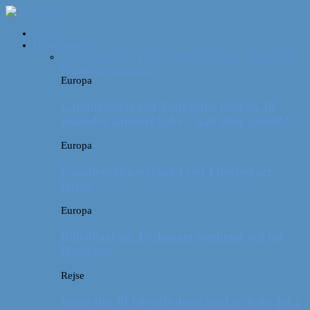
Forside
Destinationer
Alle
Afrika
Asien
Europa
Mellemamerika
Nordamerika
Oceanien
Sydamerika
Europa
Campingferie ved Vestkysten med en 10
måneder gammel baby – galt eller genialt?
Europa
Familievenlig weekend ved Lüneburger
Heide
Europa
Billeddagbog: Forlænget weekend syd for
Hamborg
Rejse
Vores tips til kør-selv-ferie med en baby på 2