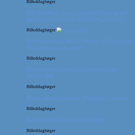
Billeddagbøger
Billeddagbog: Forår i London (Hvor meget
kan man egentlig nå på 52 timer i byen?)
Billeddagbøger
Billeddagbog: Safari i Ungarn? (og lidt om at
blive klogere af at rejse)
Billeddagbøger
Billeddagbog: Udsigt over Budapest fra
Gellert Hill
Billeddagbøger
Billed- og rejsedagbog: Afslapning i Ungarn
Billeddagbøger
Billeddagbog: Efterår i München
Billeddagbøger