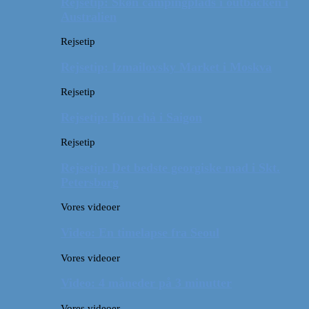
Rejsetip: Skøn campingplads i outbacken i
Australien
Rejsetip
Rejsetip: Izmailovsky Market i Moskva
Rejsetip
Rejsetip: Bún chả i Saigon
Rejsetip
Rejsetip: Det bedste georgiske mad i Skt.
Petersborg
Vores videoer
Video: En timelapse fra Seoul
Vores videoer
Video: 4 måneder på 3 minutter
Vores videoer