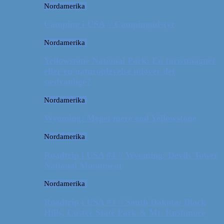
Nordamerika
Camping i USA // Campingudstyr
Nordamerika
Yellowstone National Park: En turistmagnet
eller en naturoplevelse udover det
sædvanlige?
Nordamerika
Wyoming: Meget mere end Yellowstone
Nordamerika
Roadtrip i USA #4 // Wyoming: Devils Tower
National Monument
Nordamerika
Roadtrip i USA #3 // South Dakota: Black
Hills, Custer State Park & Mt. Rushmore