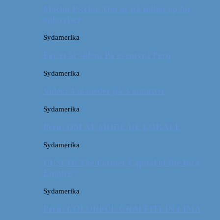
Machu Picchu: Om at stå tidligt op for
oplevelser
Sydamerika
For et år siden: På eventyr i Peru
Sydamerika
Video: 4 måneder på 3 minutter
Sydamerika
Peru: OM AT MØDE DE LOKALE
Sydamerika
CUSCO: The Former Capital of the Inca
Empire
Sydamerika
Peru: COLORFUL GRAFFITI IN LIMA