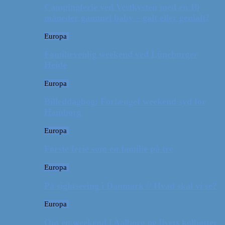
Campingferie ved Vestkysten med en 10
måneder gammel baby – galt eller genialt?
Europa
Familievenlig weekend ved Lüneburger
Heide
Europa
Billeddagbog: Forlænget weekend syd for
Hamborg
Europa
Første ferie som en familie på tre
Europa
På sightseeing i Danmark // Hvad skal vi se?
Europa
Om en weekend i Aalborg og livets kolbøtter