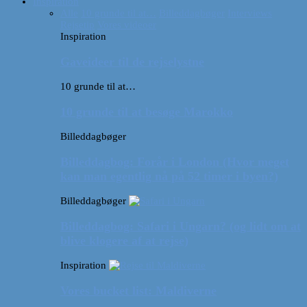
Inspiration
Alle
10 grunde til at…
Billeddagbøger
Interviews
Rejsetip
Vores videoer
Inspiration
Gaveideer til de rejselystne
10 grunde til at…
10 grunde til at besøge Marokko
Billeddagbøger
Billeddagbog: Forår i London (Hvor meget
kan man egentlig nå på 52 timer i byen?)
Billeddagbøger
Billeddagbog: Safari i Ungarn? (og lidt om at
blive klogere af at rejse)
Inspiration
Vores bucket list: Maldiverne