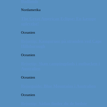
Badlands
Nordamerika
The Great American Eclipse: En kæmpe
oplevelse!
Oceanien
Rejsetip: Kænguruer på stranden ved Cape
Hillsborough
Oceanien
Rejsetip: Skøn campingplads i outbacken i
Australien
Oceanien
Rejseguide: Blue Mountains i Australien
Oceanien
Rejsetip: Sådan finder du de bedste