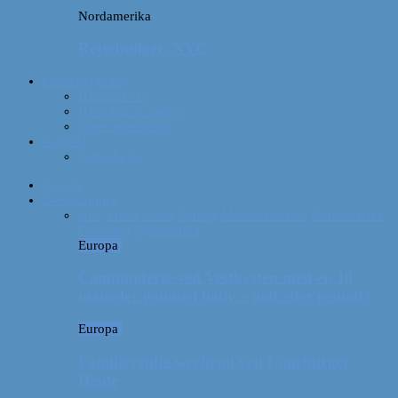
Nordamerika
Rejsebudget: NYC
Om Afterglobe
Hvem er vi?
Hvor har vi været?
Vores rejseudstyr
Kontakt
Samarbejde
Forside
Destinationer
Alle
Afrika
Asien
Europa
Mellemamerika
Nordamerika
Oceanien
Sydamerika
Europa
Campingferie ved Vestkysten med en 10
måneder gammel baby – galt eller genialt?
Europa
Familievenlig weekend ved Lüneburger
Heide