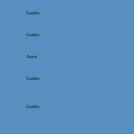
Guide: Julemarkeder i Hamborg
Guides
Rejseguide: Storbyferie i München
Guides
Guide: Få hjælp ved flyforsinkelse
Asien
Rejseguide: Hiking på Den Kinesiske Mur
Guides
Rejseguide: Vores anbefalinger til New York
City
Guides
Guide: Sådan finder du den bedste plads i
flyet