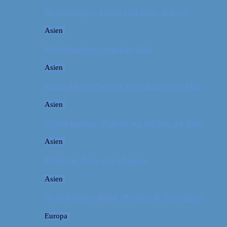
Rejsebudget: Japan (inklusiv Tokyo)
Asien
Billeddagbog: Smukke Bali
Asien
Kina: Om at bestige Den Kinesiske Mur
Asien
Billeddagbog: Palmer og solskin på Bali
Asien
Rejsetip: Bún chả i Saigon
Asien
Rejsebudget: Kina (Beijing & Shanghai)
Europa