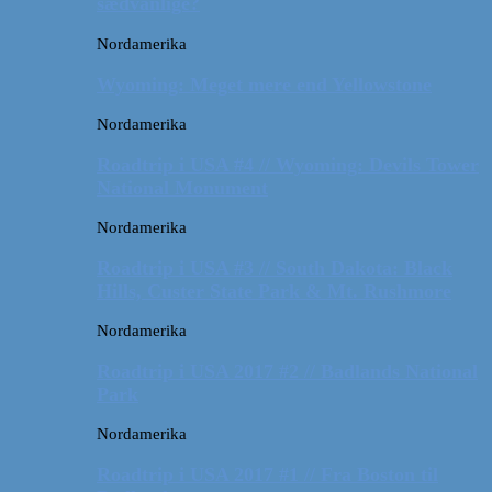
sædvanlige?
Nordamerika
Wyoming: Meget mere end Yellowstone
Nordamerika
Roadtrip i USA #4 // Wyoming: Devils Tower
National Monument
Nordamerika
Roadtrip i USA #3 // South Dakota: Black
Hills, Custer State Park & Mt. Rushmore
Nordamerika
Roadtrip i USA 2017 #2 // Badlands National
Park
Nordamerika
Roadtrip i USA 2017 #1 // Fra Boston til