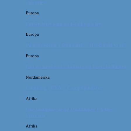
måneder
Europa
Første ferie som en familie på tre
Europa
På sightseeing i Danmark // Hvad skal vi se?
Europa
Om en weekend i Aalborg og livets kolbøtter
Nordamerika
Camping i USA // Campingudstyr
Afrika
Om tandpine, te og traditioner i Atlas-
bjergene
Afrika