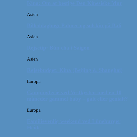
Kina: Om at bestige Den Kinesiske Mur
Asien
Billeddagbog: Palmer og solskin på Bali
Asien
Rejsetip: Bún chả i Saigon
Asien
Rejsebudget: Kina (Beijing & Shanghai)
Europa
Campingferie ved Vestkysten med en 10
måneder gammel baby – galt eller genialt?
Europa
Familievenlig weekend ved Lüneburger
Heide