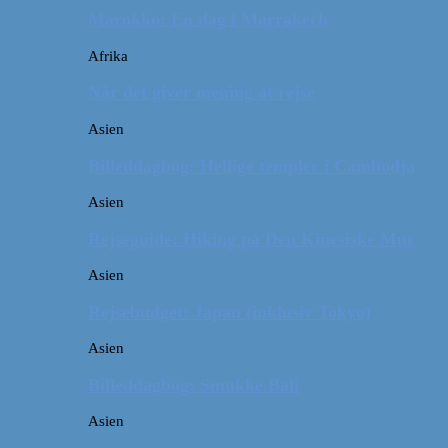
Marokko: En dag i Marrakech
Afrika
Når det giver mening at rejse
Asien
Billeddagbog: Hellige templer i Cambodja
Asien
Rejseguide: Hiking på Den Kinesiske Mur
Asien
Rejsebudget: Japan (inklusiv Tokyo)
Asien
Billeddagbog: Smukke Bali
Asien