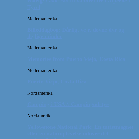
Østrig: Gode råd til vandreture i Alperne i
Tyrol
Mellemamerika
Billeddagbog: Dårligt vejr, dovne dyr og
dejlige minder
Mellemamerika
Memories from Puerto Viejo, Costa Rica
Mellemamerika
Puerto Viejo, Costa Rica
Nordamerika
Camping i USA // Campingudstyr
Nordamerika
Yellowstone National Park: En turistmagnet
eller en naturoplevelse udover det