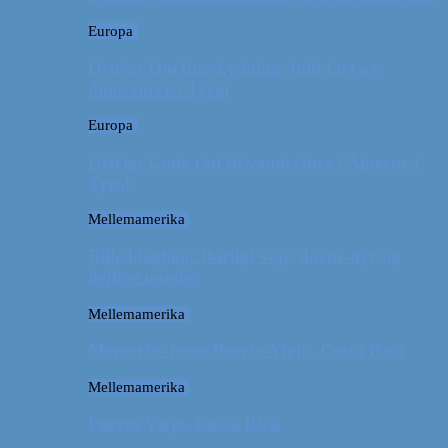
Europa
Østrig: Om bueskydning, fuld fart og
dinosaurer i Tyrol
Europa
Østrig: Gode råd til vandreture i Alperne i
Tyrol
Mellemamerika
Billeddagbog: Dårligt vejr, dovne dyr og
dejlige minder
Mellemamerika
Memories from Puerto Viejo, Costa Rica
Mellemamerika
Puerto Viejo, Costa Rica