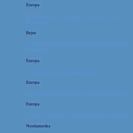
Europa
Billeddagbog: Forlænget weekend syd for
Hamborg
Rejse
Vores tips til kør-selv-ferie med en baby på 2
måneder
Europa
Første ferie som en familie på tre
Europa
På sightseeing i Danmark // Hvad skal vi se?
Europa
Om en weekend i Aalborg og livets kolbøtter
Nordamerika