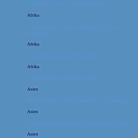
Camping i USA // Campingudstyr
Afrika
Om tandpine, te og traditioner i Atlas-
bjergene
Afrika
Marokko: En dag i Marrakech
Afrika
Når det giver mening at rejse
Asien
Billeddagbog: Hellige templer i Cambodja
Asien
Rejseguide: Hiking på Den Kinesiske Mur
Asien