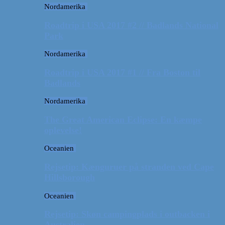
Nordamerika
Roadtrip i USA 2017 #2 // Badlands National
Park
Nordamerika
Roadtrip i USA 2017 #1 // Fra Boston til
Badlands
Nordamerika
The Great American Eclipse: En kæmpe
oplevelse!
Oceanien
Rejsetip: Kænguruer på stranden ved Cape
Hillsborough
Oceanien
Rejsetip: Skøn campingplads i outbacken i
Australien