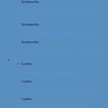
Sydamerika
CUSCO: The Former Capital of the Inca
Empire
Sydamerika
Peru: COLORFUL GRAFFITI IN LIMA
Sydamerika
Bolivia: NOGET OM LA PAZ OG HEKSE
Guides
Guides
Vores erfaring med billeje i Irland
Guides
Rejseguide: Storbyferie i London // Mad
Guides
Rejseguide: Storbyferie i London //