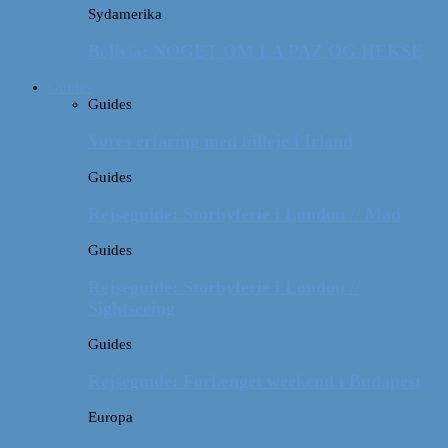
Sydamerika
Bolivia: NOGET OM LA PAZ OG HEKSE
Guides
Guides
Vores erfaring med billeje i Irland
Guides
Rejseguide: Storbyferie i London // Mad
Guides
Rejseguide: Storbyferie i London //
Sightseeing
Guides
Rejseguide: Forlænget weekend i Budapest
Europa