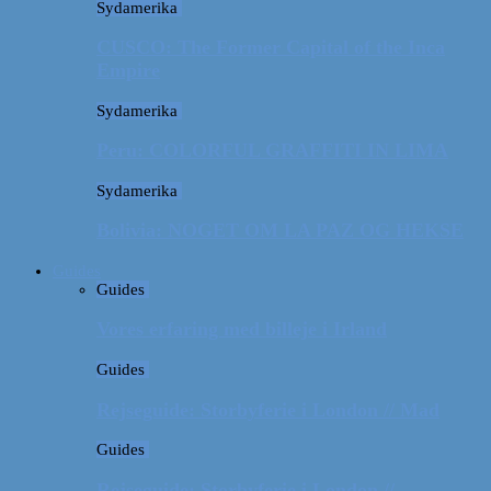
Sydamerika
CUSCO: The Former Capital of the Inca
Empire
Sydamerika
Peru: COLORFUL GRAFFITI IN LIMA
Sydamerika
Bolivia: NOGET OM LA PAZ OG HEKSE
Guides
Guides
Vores erfaring med billeje i Irland
Guides
Rejseguide: Storbyferie i London // Mad
Guides
Rejseguide: Storbyferie i London //