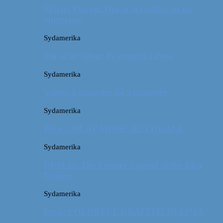
Machu Picchu: Om at stå tidligt op for
oplevelser
Sydamerika
For et år siden: På eventyr i Peru
Sydamerika
Video: 4 måneder på 3 minutter
Sydamerika
Peru: OM AT MØDE DE LOKALE
Sydamerika
CUSCO: The Former Capital of the Inca
Empire
Sydamerika
Peru: COLORFUL GRAFFITI IN LIMA