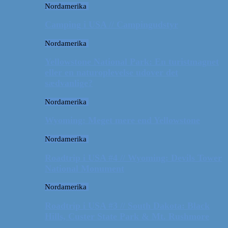
Nordamerika
Camping i USA // Campingudstyr
Nordamerika
Yellowstone National Park: En turistmagnet
eller en naturoplevelse udover det
sædvanlige?
Nordamerika
Wyoming: Meget mere end Yellowstone
Nordamerika
Roadtrip i USA #4 // Wyoming: Devils Tower
National Monument
Nordamerika
Roadtrip i USA #3 // South Dakota: Black
Hills, Custer State Park & Mt. Rushmore