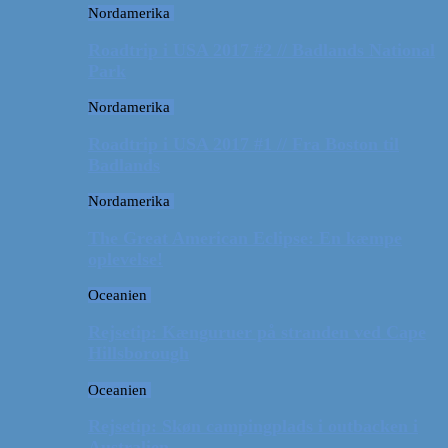
Nordamerika
Roadtrip i USA 2017 #2 // Badlands National
Park
Nordamerika
Roadtrip i USA 2017 #1 // Fra Boston til
Badlands
Nordamerika
The Great American Eclipse: En kæmpe
oplevelse!
Oceanien
Rejsetip: Kænguruer på stranden ved Cape
Hillsborough
Oceanien
Rejsetip: Skøn campingplads i outbacken i
Australien