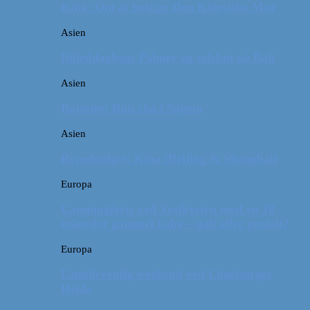
Kina: Om at bestige Den Kinesiske Mur
Asien
Billeddagbog: Palmer og solskin på Bali
Asien
Rejsetip: Bún chả i Saigon
Asien
Rejsebudget: Kina (Beijing & Shanghai)
Europa
Campingferie ved Vestkysten med en 10
måneder gammel baby – galt eller genialt?
Europa
Familievenlig weekend ved Lüneburger
Heide