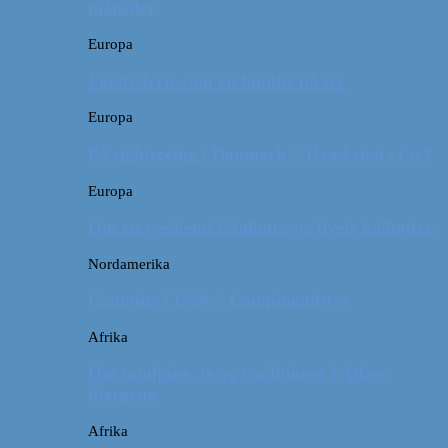
måneder
Europa
Første ferie som en familie på tre
Europa
På sightseeing i Danmark // Hvad skal vi se?
Europa
Om en weekend i Aalborg og livets kolbøtter
Nordamerika
Camping i USA // Campingudstyr
Afrika
Om tandpine, te og traditioner i Atlas-
bjergene
Afrika