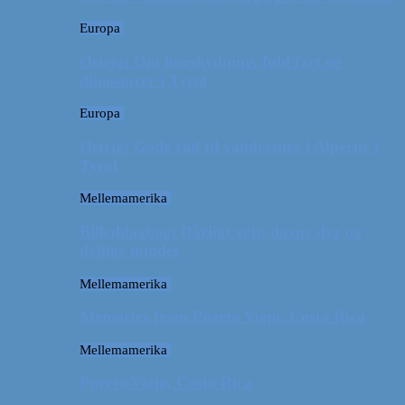
Europa
Østrig: Om bueskydning, fuld fart og
dinosaurer i Tyrol
Europa
Østrig: Gode råd til vandreture i Alperne i
Tyrol
Mellemamerika
Billeddagbog: Dårligt vejr, dovne dyr og
dejlige minder
Mellemamerika
Memories from Puerto Viejo, Costa Rica
Mellemamerika
Puerto Viejo, Costa Rica