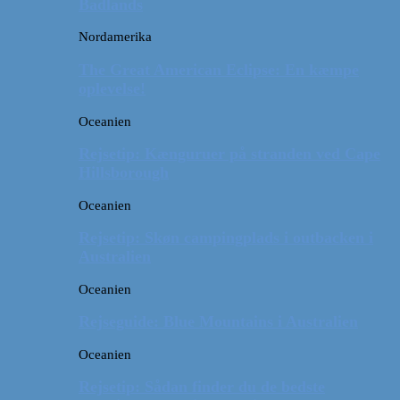
Badlands
Nordamerika
The Great American Eclipse: En kæmpe
oplevelse!
Oceanien
Rejsetip: Kænguruer på stranden ved Cape
Hillsborough
Oceanien
Rejsetip: Skøn campingplads i outbacken i
Australien
Oceanien
Rejseguide: Blue Mountains i Australien
Oceanien
Rejsetip: Sådan finder du de bedste