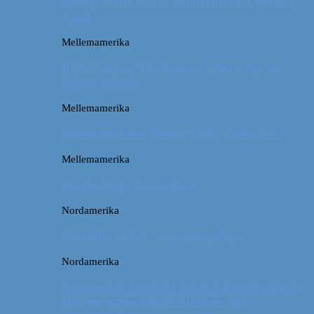
Østrig: Gode råd til vandreture i Alperne i
Tyrol
Mellemamerika
Billeddagbog: Dårligt vejr, dovne dyr og
dejlige minder
Mellemamerika
Memories from Puerto Viejo, Costa Rica
Mellemamerika
Puerto Viejo, Costa Rica
Nordamerika
Camping i USA // Campingudstyr
Nordamerika
Yellowstone National Park: En turistmagnet
eller en naturoplevelse udover det