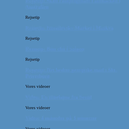
Rejsetip: Skøn campingplads i outbacken i
Australien
Rejsetip
Rejsetip: Izmailovsky Market i Moskva
Rejsetip
Rejsetip: Bún chả i Saigon
Rejsetip
Rejsetip: Det bedste georgiske mad i Skt.
Petersborg
Vores videoer
Video: En timelapse fra Seoul
Vores videoer
Video: 4 måneder på 3 minutter
Vores videoer