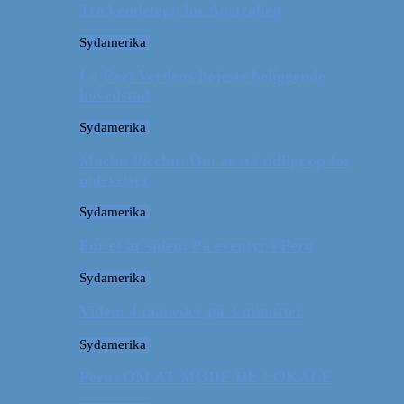
Tre kendetegn for Australien
Sydamerika
La Paz: Verdens højeste beliggende
hovedstad
Sydamerika
Machu Picchu: Om at stå tidligt op for
oplevelser
Sydamerika
For et år siden: På eventyr i Peru
Sydamerika
Video: 4 måneder på 3 minutter
Sydamerika
Peru: OM AT MØDE DE LOKALE