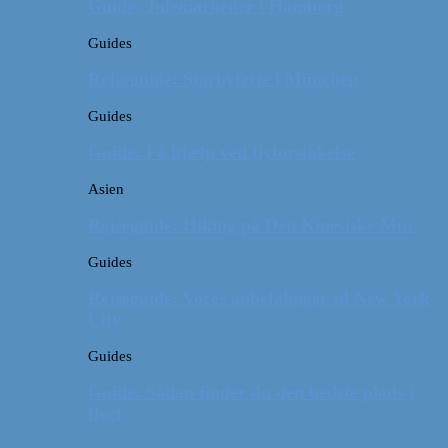
Guide: Julemarkeder i Hamborg
Guides
Rejseguide: Storbyferie i München
Guides
Guide: Få hjælp ved flyforsinkelse
Asien
Rejseguide: Hiking på Den Kinesiske Mur
Guides
Rejseguide: Vores anbefalinger til New York
City
Guides
Guide: Sådan finder du den bedste plads i
flyet