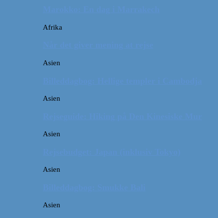
Marokko: En dag i Marrakech
Afrika
Når det giver mening at rejse
Asien
Billeddagbog: Hellige templer i Cambodja
Asien
Rejseguide: Hiking på Den Kinesiske Mur
Asien
Rejsebudget: Japan (inklusiv Tokyo)
Asien
Billeddagbog: Smukke Bali
Asien