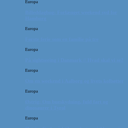
Europa
Billeddagbog: Forlænget weekend syd for
Hamborg
Europa
Første ferie som en familie på tre
Europa
På sightseeing i Danmark // Hvad skal vi se?
Europa
Om en weekend i Aalborg og livets kolbøtter
Europa
Østrig: Om bueskydning, fuld fart og
dinosaurer i Tyrol
Europa