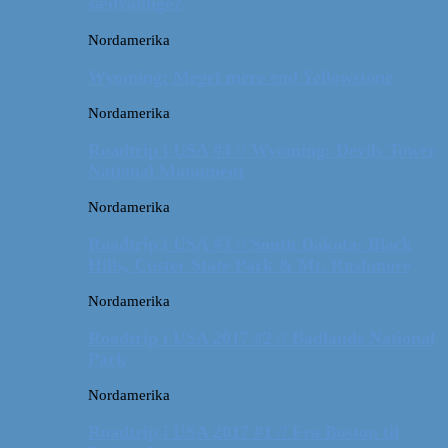
sædvanlige?
Nordamerika
Wyoming: Meget mere end Yellowstone
Nordamerika
Roadtrip i USA #4 // Wyoming: Devils Tower
National Monument
Nordamerika
Roadtrip i USA #3 // South Dakota: Black
Hills, Custer State Park & Mt. Rushmore
Nordamerika
Roadtrip i USA 2017 #2 // Badlands National
Park
Nordamerika
Roadtrip i USA 2017 #1 // Fra Boston til