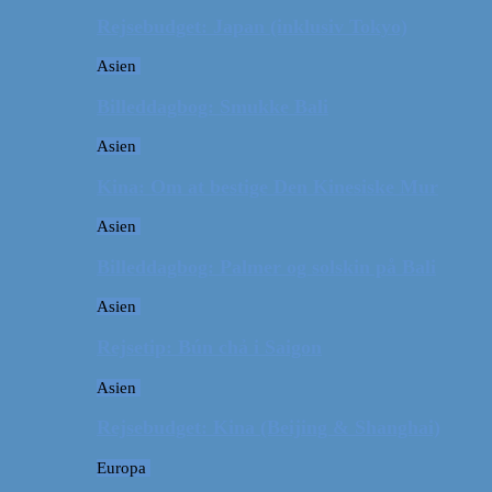
Rejsebudget: Japan (inklusiv Tokyo)
Asien
Billeddagbog: Smukke Bali
Asien
Kina: Om at bestige Den Kinesiske Mur
Asien
Billeddagbog: Palmer og solskin på Bali
Asien
Rejsetip: Bún chả i Saigon
Asien
Rejsebudget: Kina (Beijing & Shanghai)
Europa