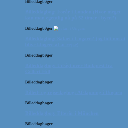
Billeddagbøger
Billeddagbog: Forår i London (Hvor meget
kan man egentlig nå på 52 timer i byen?)
Billeddagbøger
Billeddagbog: Safari i Ungarn? (og lidt om at
blive klogere af at rejse)
Billeddagbøger
Billeddagbog: Udsigt over Budapest fra
Gellert Hill
Billeddagbøger
Billed- og rejsedagbog: Afslapning i Ungarn
Billeddagbøger
Billeddagbog: Efterår i München
Billeddagbøger