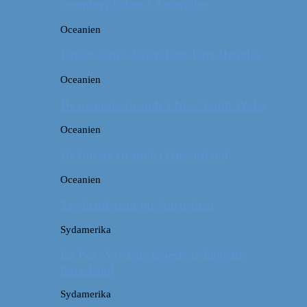
campingpladser i Australien
Oceanien
Første stop i Australien: Port Douglas
Oceanien
De pæneste strande i New South Wales
Oceanien
De fineste strande i Queensland
Oceanien
Tre kendetegn for Australien
Sydamerika
La Paz: Verdens højeste beliggende
hovedstad
Sydamerika