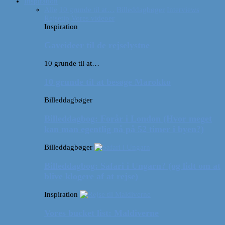
Inspiration
Alle
10 grunde til at…
Billeddagbøger
Interviews
Rejsetip
Vores videoer
Inspiration
Gaveideer til de rejselystne
10 grunde til at…
10 grunde til at besøge Marokko
Billeddagbøger
Billeddagbog: Forår i London (Hvor meget
kan man egentlig nå på 52 timer i byen?)
Billeddagbøger
Billeddagbog: Safari i Ungarn? (og lidt om at
blive klogere af at rejse)
Inspiration
Vores bucket list: Maldiverne