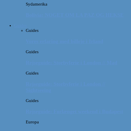
Sydamerika
Bolivia: NOGET OM LA PAZ OG HEKSE
Guides
Guides
Vores erfaring med billeje i Irland
Guides
Rejseguide: Storbyferie i London // Mad
Guides
Rejseguide: Storbyferie i London //
Sightseeing
Guides
Rejseguide: Forlænget weekend i Budapest
Europa