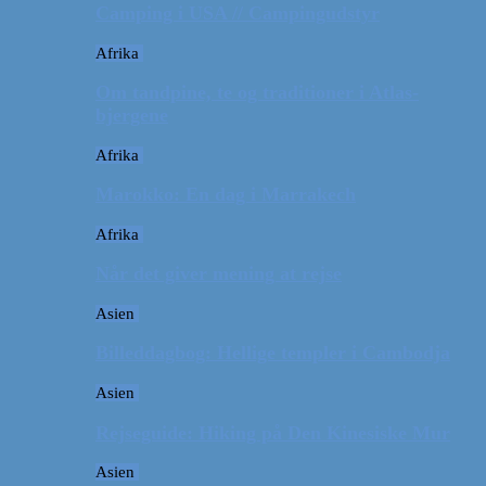
Camping i USA // Campingudstyr
Afrika
Om tandpine, te og traditioner i Atlas-
bjergene
Afrika
Marokko: En dag i Marrakech
Afrika
Når det giver mening at rejse
Asien
Billeddagbog: Hellige templer i Cambodja
Asien
Rejseguide: Hiking på Den Kinesiske Mur
Asien