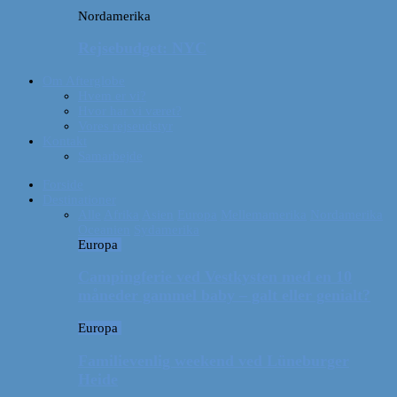
Nordamerika
Rejsebudget: NYC
Om Afterglobe
Hvem er vi?
Hvor har vi været?
Vores rejseudstyr
Kontakt
Samarbejde
Forside
Destinationer
Alle
Afrika
Asien
Europa
Mellemamerika
Nordamerika
Oceanien
Sydamerika
Europa
Campingferie ved Vestkysten med en 10
måneder gammel baby – galt eller genialt?
Europa
Familievenlig weekend ved Lüneburger
Heide