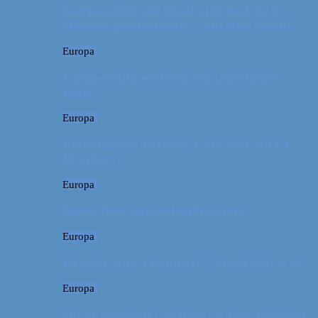
Campingferie ved Vestkysten med en 10
måneder gammel baby – galt eller genialt?
Europa
Familievenlig weekend ved Lüneburger
Heide
Europa
Billeddagbog: Forlænget weekend syd for
Hamborg
Europa
Første ferie som en familie på tre
Europa
På sightseeing i Danmark // Hvad skal vi se?
Europa
Om en weekend i Aalborg og livets kolbøtter