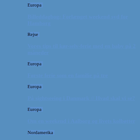
Europa
Billeddagbog: Forlænget weekend syd for
Hamborg
Rejse
Vores tips til kør-selv-ferie med en baby på 2
måneder
Europa
Første ferie som en familie på tre
Europa
På sightseeing i Danmark // Hvad skal vi se?
Europa
Om en weekend i Aalborg og livets kolbøtter
Nordamerika