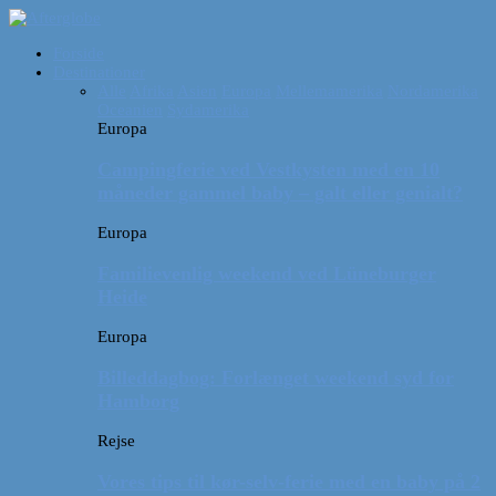
Forside
Destinationer
Alle
Afrika
Asien
Europa
Mellemamerika
Nordamerika
Oceanien
Sydamerika
Europa
Campingferie ved Vestkysten med en 10
måneder gammel baby – galt eller genialt?
Europa
Familievenlig weekend ved Lüneburger
Heide
Europa
Billeddagbog: Forlænget weekend syd for
Hamborg
Rejse
Vores tips til kør-selv-ferie med en baby på 2