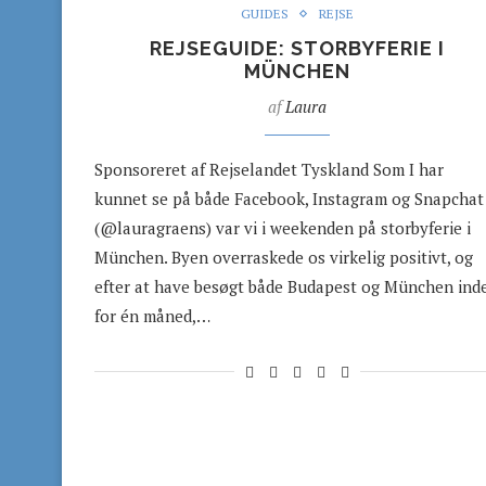
GUIDES
REJSE
REJSEGUIDE: STORBYFERIE I
MÜNCHEN
af
Laura
Sponsoreret af Rejselandet Tyskland Som I har
kunnet se på både Facebook, Instagram og Snapchat
(@lauragraens) var vi i weekenden på storbyferie i
München. Byen overraskede os virkelig positivt, og
efter at have besøgt både Budapest og München ind
for én måned,…