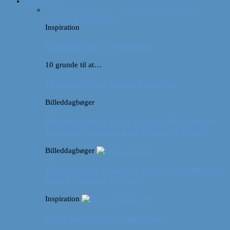
Inspiration
Alle
10 grunde til at…
Billeddagbøger
Interviews
Rejsetip
Vores videoer
Inspiration
Gaveideer til de rejselystne
10 grunde til at…
10 grunde til at besøge Marokko
Billeddagbøger
Billeddagbog: Forår i London (Hvor meget
kan man egentlig nå på 52 timer i byen?)
Billeddagbøger
Billeddagbog: Safari i Ungarn? (og lidt om at
blive klogere af at rejse)
Inspiration
Vores bucket list: Maldiverne