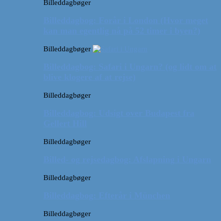
Billeddagbøger
Billeddagbog: Forår i London (Hvor meget
kan man egentlig nå på 52 timer i byen?)
Billeddagbøger
Billeddagbog: Safari i Ungarn? (og lidt om at
blive klogere af at rejse)
Billeddagbøger
Billeddagbog: Udsigt over Budapest fra
Gellert Hill
Billeddagbøger
Billed- og rejsedagbog: Afslapning i Ungarn
Billeddagbøger
Billeddagbog: Efterår i München
Billeddagbøger