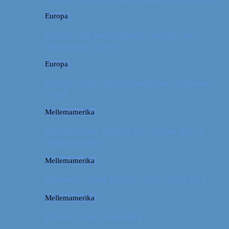
Europa
Østrig: Om bueskydning, fuld fart og
dinosaurer i Tyrol
Europa
Østrig: Gode råd til vandreture i Alperne i
Tyrol
Mellemamerika
Billeddagbog: Dårligt vejr, dovne dyr og
dejlige minder
Mellemamerika
Memories from Puerto Viejo, Costa Rica
Mellemamerika
Puerto Viejo, Costa Rica