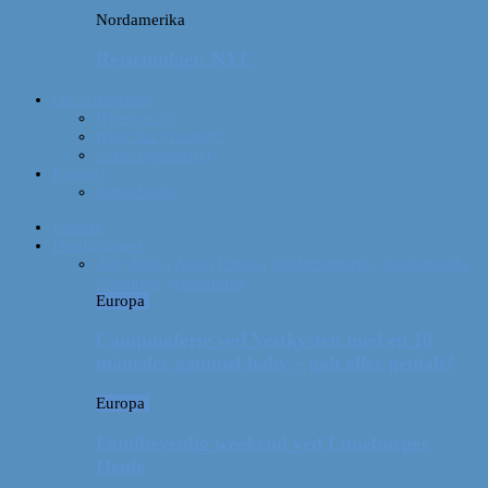
Nordamerika
Rejsebudget: NYC
Om Afterglobe
Hvem er vi?
Hvor har vi været?
Vores rejseudstyr
Kontakt
Samarbejde
Forside
Destinationer
Alle
Afrika
Asien
Europa
Mellemamerika
Nordamerika
Oceanien
Sydamerika
Europa
Campingferie ved Vestkysten med en 10
måneder gammel baby – galt eller genialt?
Europa
Familievenlig weekend ved Lüneburger
Heide