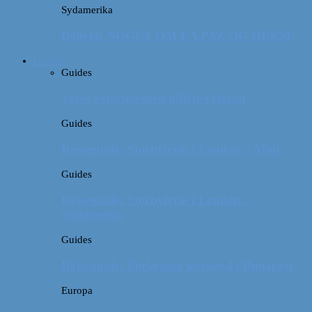
Sydamerika
Bolivia: NOGET OM LA PAZ OG HEKSE
Guides
Guides
Vores erfaring med billeje i Irland
Guides
Rejseguide: Storbyferie i London // Mad
Guides
Rejseguide: Storbyferie i London //
Sightseeing
Guides
Rejseguide: Forlænget weekend i Budapest
Europa