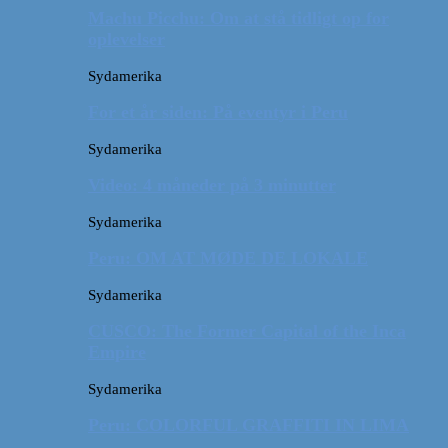
Machu Picchu: Om at stå tidligt op for
oplevelser
Sydamerika
For et år siden: På eventyr i Peru
Sydamerika
Video: 4 måneder på 3 minutter
Sydamerika
Peru: OM AT MØDE DE LOKALE
Sydamerika
CUSCO: The Former Capital of the Inca
Empire
Sydamerika
Peru: COLORFUL GRAFFITI IN LIMA