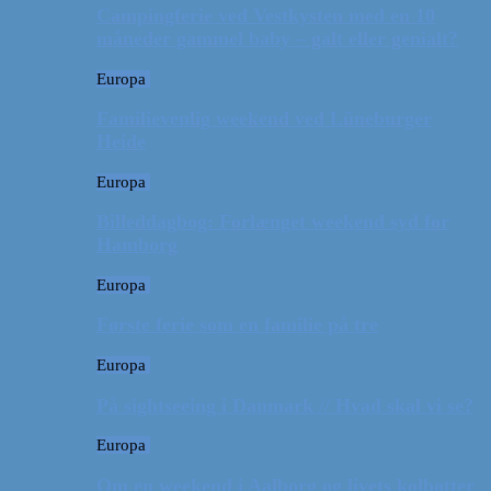
Campingferie ved Vestkysten med en 10
måneder gammel baby – galt eller genialt?
Europa
Familievenlig weekend ved Lüneburger
Heide
Europa
Billeddagbog: Forlænget weekend syd for
Hamborg
Europa
Første ferie som en familie på tre
Europa
På sightseeing i Danmark // Hvad skal vi se?
Europa
Om en weekend i Aalborg og livets kolbøtter