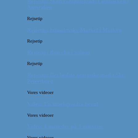
Rejsetip: Skøn campingplads i outbacken i
Australien
Rejsetip
Rejsetip: Izmailovsky Market i Moskva
Rejsetip
Rejsetip: Bún chả i Saigon
Rejsetip
Rejsetip: Det bedste georgiske mad i Skt.
Petersborg
Vores videoer
Video: En timelapse fra Seoul
Vores videoer
Video: 4 måneder på 3 minutter
Vores videoer