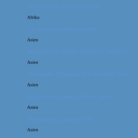
Marokko: En dag i Marrakech
Afrika
Når det giver mening at rejse
Asien
Billeddagbog: Hellige templer i Cambodja
Asien
Rejseguide: Hiking på Den Kinesiske Mur
Asien
Rejsebudget: Japan (inklusiv Tokyo)
Asien
Billeddagbog: Smukke Bali
Asien