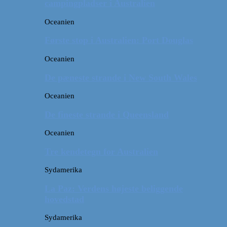
campingpladser i Australien
Oceanien
Første stop i Australien: Port Douglas
Oceanien
De pæneste strande i New South Wales
Oceanien
De fineste strande i Queensland
Oceanien
Tre kendetegn for Australien
Sydamerika
La Paz: Verdens højeste beliggende
hovedstad
Sydamerika