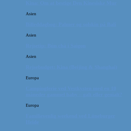
Kina: Om at bestige Den Kinesiske Mur
Asien
Billeddagbog: Palmer og solskin på Bali
Asien
Rejsetip: Bún chả i Saigon
Asien
Rejsebudget: Kina (Beijing & Shanghai)
Europa
Campingferie ved Vestkysten med en 10
måneder gammel baby – galt eller genialt?
Europa
Familievenlig weekend ved Lüneburger
Heide