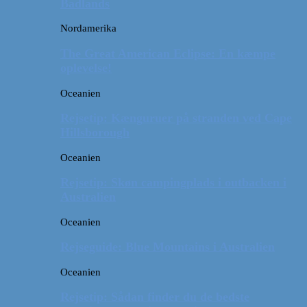
Badlands
Nordamerika
The Great American Eclipse: En kæmpe
oplevelse!
Oceanien
Rejsetip: Kænguruer på stranden ved Cape
Hillsborough
Oceanien
Rejsetip: Skøn campingplads i outbacken i
Australien
Oceanien
Rejseguide: Blue Mountains i Australien
Oceanien
Rejsetip: Sådan finder du de bedste