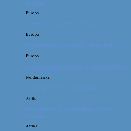
måneder
Europa
Første ferie som en familie på tre
Europa
På sightseeing i Danmark // Hvad skal vi se?
Europa
Om en weekend i Aalborg og livets kolbøtter
Nordamerika
Camping i USA // Campingudstyr
Afrika
Om tandpine, te og traditioner i Atlas-
bjergene
Afrika