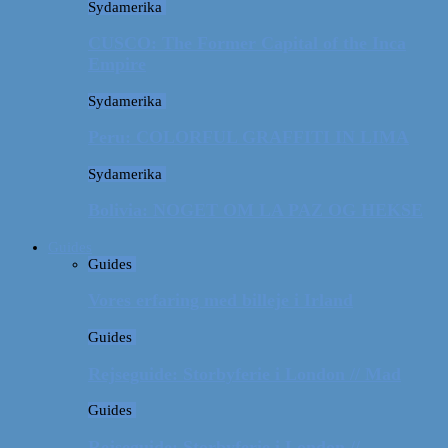
Sydamerika
CUSCO: The Former Capital of the Inca
Empire
Sydamerika
Peru: COLORFUL GRAFFITI IN LIMA
Sydamerika
Bolivia: NOGET OM LA PAZ OG HEKSE
Guides
Guides
Vores erfaring med billeje i Irland
Guides
Rejseguide: Storbyferie i London // Mad
Guides
Rejseguide: Storbyferie i London //