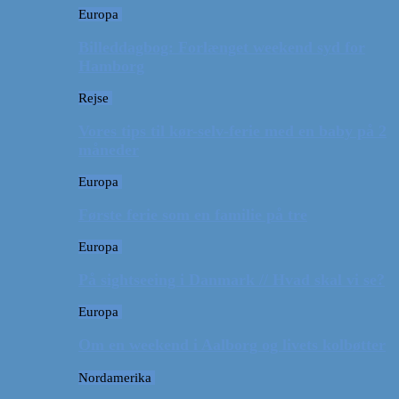
Europa
Billeddagbog: Forlænget weekend syd for
Hamborg
Rejse
Vores tips til kør-selv-ferie med en baby på 2
måneder
Europa
Første ferie som en familie på tre
Europa
På sightseeing i Danmark // Hvad skal vi se?
Europa
Om en weekend i Aalborg og livets kolbøtter
Nordamerika