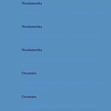
Nordamerika
Roadtrip i USA 2017 #2 // Badlands National
Park
Nordamerika
Roadtrip i USA 2017 #1 // Fra Boston til
Badlands
Nordamerika
The Great American Eclipse: En kæmpe
oplevelse!
Oceanien
Rejsetip: Kænguruer på stranden ved Cape
Hillsborough
Oceanien
Rejsetip: Skøn campingplads i outbacken i
Australien