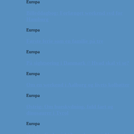
Europa
Billeddagbog: Forlænget weekend syd for
Hamborg
Europa
Første ferie som en familie på tre
Europa
På sightseeing i Danmark // Hvad skal vi se?
Europa
Om en weekend i Aalborg og livets kolbøtter
Europa
Østrig: Om bueskydning, fuld fart og
dinosaurer i Tyrol
Europa