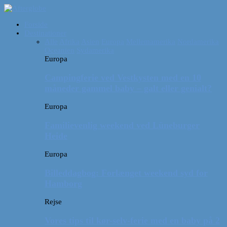
Forside
Destinationer
Alle
Afrika
Asien
Europa
Mellemamerika
Nordamerika
Oceanien
Sydamerika
Europa
Campingferie ved Vestkysten med en 10
måneder gammel baby – galt eller genialt?
Europa
Familievenlig weekend ved Lüneburger
Heide
Europa
Billeddagbog: Forlænget weekend syd for
Hamborg
Rejse
Vores tips til kør-selv-ferie med en baby på 2