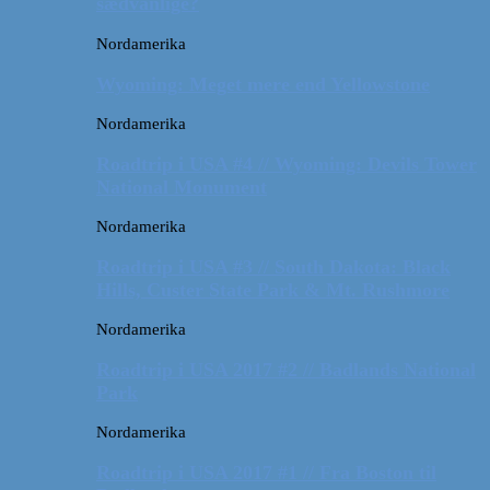
sædvanlige?
Nordamerika
Wyoming: Meget mere end Yellowstone
Nordamerika
Roadtrip i USA #4 // Wyoming: Devils Tower
National Monument
Nordamerika
Roadtrip i USA #3 // South Dakota: Black
Hills, Custer State Park & Mt. Rushmore
Nordamerika
Roadtrip i USA 2017 #2 // Badlands National
Park
Nordamerika
Roadtrip i USA 2017 #1 // Fra Boston til