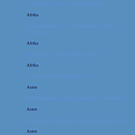
Camping i USA // Campingudstyr
Afrika
Om tandpine, te og traditioner i Atlas-
bjergene
Afrika
Marokko: En dag i Marrakech
Afrika
Når det giver mening at rejse
Asien
Billeddagbog: Hellige templer i Cambodja
Asien
Rejseguide: Hiking på Den Kinesiske Mur
Asien