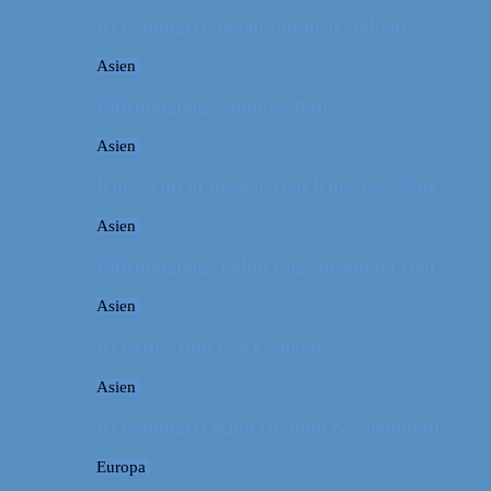
Rejsebudget: Japan (inklusiv Tokyo)
Asien
Billeddagbog: Smukke Bali
Asien
Kina: Om at bestige Den Kinesiske Mur
Asien
Billeddagbog: Palmer og solskin på Bali
Asien
Rejsetip: Bún chả i Saigon
Asien
Rejsebudget: Kina (Beijing & Shanghai)
Europa