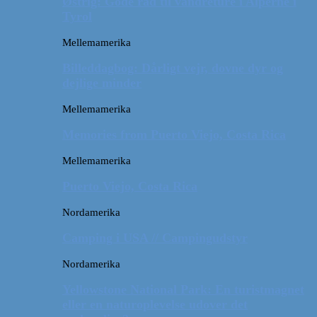
Østrig: Gode råd til vandreture i Alperne i
Tyrol
Mellemamerika
Billeddagbog: Dårligt vejr, dovne dyr og
dejlige minder
Mellemamerika
Memories from Puerto Viejo, Costa Rica
Mellemamerika
Puerto Viejo, Costa Rica
Nordamerika
Camping i USA // Campingudstyr
Nordamerika
Yellowstone National Park: En turistmagnet
eller en naturoplevelse udover det