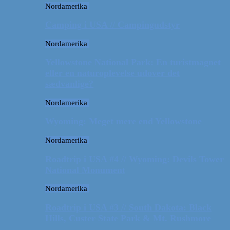
Nordamerika
Camping i USA // Campingudstyr
Nordamerika
Yellowstone National Park: En turistmagnet
eller en naturoplevelse udover det
sædvanlige?
Nordamerika
Wyoming: Meget mere end Yellowstone
Nordamerika
Roadtrip i USA #4 // Wyoming: Devils Tower
National Monument
Nordamerika
Roadtrip i USA #3 // South Dakota: Black
Hills, Custer State Park & Mt. Rushmore