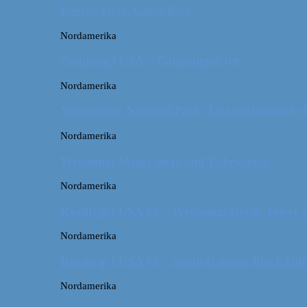
Puerto Viejo, Costa Rica
Nordamerika
Camping i USA // Campingudstyr
Nordamerika
Yellowstone National Park: En turistmagnet el
Nordamerika
Wyoming: Meget mere end Yellowstone
Nordamerika
Roadtrip i USA #4 // Wyoming: Devils Tower
Nordamerika
Roadtrip i USA #3 // South Dakota: Black Hil
Nordamerika