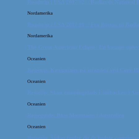
Roadtrip i USA 2017 #2 // Badlands National 
Nordamerika
Roadtrip i USA 2017 #1 // Fra Boston til Badl
Nordamerika
The Great American Eclipse: En kæmpe oplev
Oceanien
Rejsetip: Kænguruer på stranden ved Cape H
Oceanien
Rejsetip: Skøn campingplads i outbacken i Aus
Oceanien
Rejseguide: Blue Mountains i Australien
Oceanien
Rejsetip: Sådan finder du de bedste campingpl