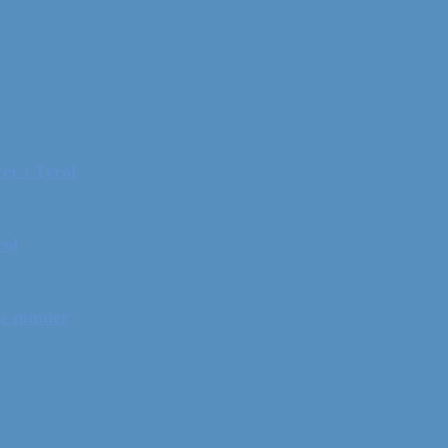
er i Tyrol
rol
ge minder