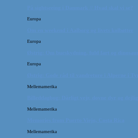
På sightseeing i Danmark // Hvad skal vi se?
Europa
Om en weekend i Aalborg og livets kolbøtter
Europa
Østrig: Om bueskydning, fuld fart og dinosaur
Europa
Østrig: Gode råd til vandreture i Alperne i Ty
Mellemamerika
Billeddagbog: Dårligt vejr, dovne dyr og dejli
Mellemamerika
Memories from Puerto Viejo, Costa Rica
Mellemamerika