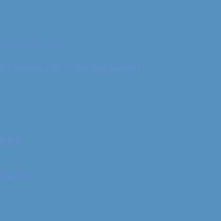
ceanien
Sydamerika
r gammel baby – galt eller genialt?
mborg
 måneder