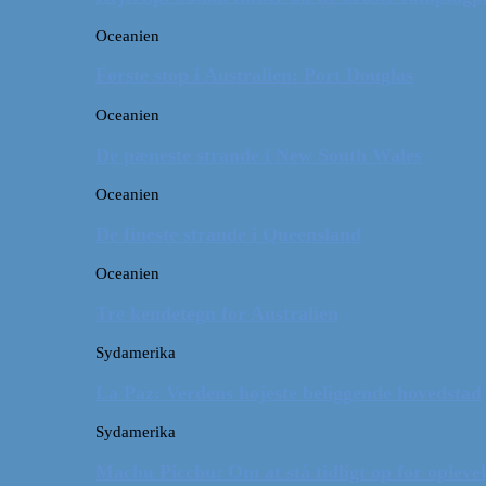
Oceanien
Første stop i Australien: Port Douglas
Oceanien
De pæneste strande i New South Wales
Oceanien
De fineste strande i Queensland
Oceanien
Tre kendetegn for Australien
Sydamerika
La Paz: Verdens højeste beliggende hovedstad
Sydamerika
Machu Picchu: Om at stå tidligt op for oplevel