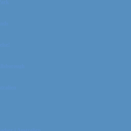
Park
ands
else!
illsborough
tralien
adser i Australien