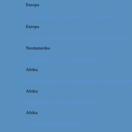
Europa
På sightseeing i Danmark // Hvad skal vi se?
Europa
Om en weekend i Aalborg og livets kolbøtter
Nordamerika
Camping i USA // Campingudstyr
Afrika
Om tandpine, te og traditioner i Atlas-bjergen
Afrika
Marokko: En dag i Marrakech
Afrika
Når det giver mening at rejse