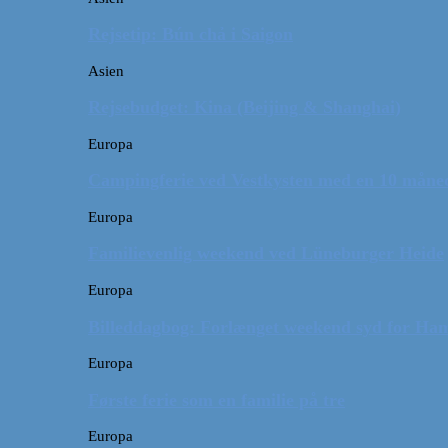
Rejsetip: Bún chả i Saigon
Asien
Rejsebudget: Kina (Beijing & Shanghai)
Europa
Campingferie ved Vestkysten med en 10 månede
Europa
Familievenlig weekend ved Lüneburger Heide
Europa
Billeddagbog: Forlænget weekend syd for Ha
Europa
Første ferie som en familie på tre
Europa