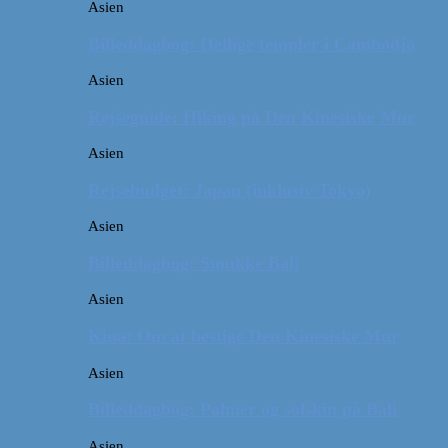
Asien
Billeddagbog: Hellige templer i Cambodja
Asien
Rejseguide: Hiking på Den Kinesiske Mur
Asien
Rejsebudget: Japan (inklusiv Tokyo)
Asien
Billeddagbog: Smukke Bali
Asien
Kina: Om at bestige Den Kinesiske Mur
Asien
Billeddagbog: Palmer og solskin på Bali
Asien