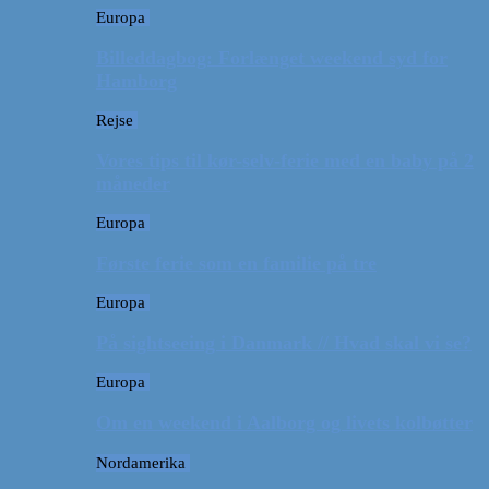
Europa
Billeddagbog: Forlænget weekend syd for
Hamborg
Rejse
Vores tips til kør-selv-ferie med en baby på 2
måneder
Europa
Første ferie som en familie på tre
Europa
På sightseeing i Danmark // Hvad skal vi se?
Europa
Om en weekend i Aalborg og livets kolbøtter
Nordamerika