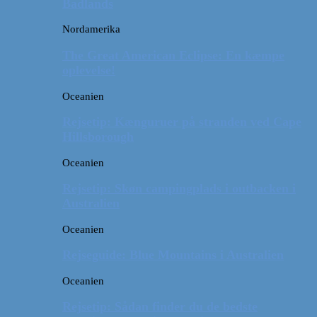
Badlands
Nordamerika
The Great American Eclipse: En kæmpe
oplevelse!
Oceanien
Rejsetip: Kænguruer på stranden ved Cape
Hillsborough
Oceanien
Rejsetip: Skøn campingplads i outbacken i
Australien
Oceanien
Rejseguide: Blue Mountains i Australien
Oceanien
Rejsetip: Sådan finder du de bedste