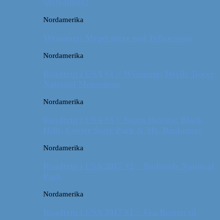
sædvanlige?
Nordamerika
Wyoming: Meget mere end Yellowstone
Nordamerika
Roadtrip i USA #4 // Wyoming: Devils Tower
National Monument
Nordamerika
Roadtrip i USA #3 // South Dakota: Black
Hills, Custer State Park & Mt. Rushmore
Nordamerika
Roadtrip i USA 2017 #2 // Badlands National
Park
Nordamerika
Roadtrip i USA 2017 #1 // Fra Boston til