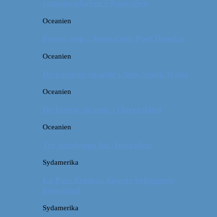
campingpladser i Australien
Oceanien
Første stop i Australien: Port Douglas
Oceanien
De pæneste strande i New South Wales
Oceanien
De fineste strande i Queensland
Oceanien
Tre kendetegn for Australien
Sydamerika
La Paz: Verdens højeste beliggende
hovedstad
Sydamerika