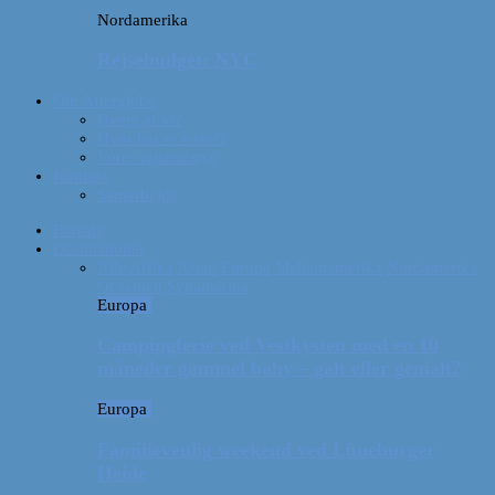
Nordamerika
Rejsebudget: NYC
Om Afterglobe
Hvem er vi?
Hvor har vi været?
Vores rejseudstyr
Kontakt
Samarbejde
Forside
Destinationer
Alle
Afrika
Asien
Europa
Mellemamerika
Nordamerika
Oceanien
Sydamerika
Europa
Campingferie ved Vestkysten med en 10
måneder gammel baby – galt eller genialt?
Europa
Familievenlig weekend ved Lüneburger
Heide