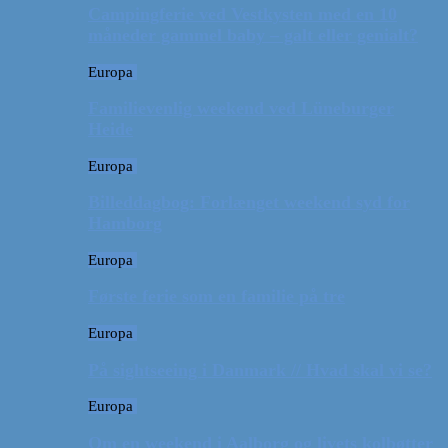
Campingferie ved Vestkysten med en 10
måneder gammel baby – galt eller genialt?
Europa
Familievenlig weekend ved Lüneburger
Heide
Europa
Billeddagbog: Forlænget weekend syd for
Hamborg
Europa
Første ferie som en familie på tre
Europa
På sightseeing i Danmark // Hvad skal vi se?
Europa
Om en weekend i Aalborg og livets kolbøtter