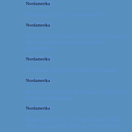
Nordamerika
Camping i USA // Campingudstyr
Nordamerika
Yellowstone National Park: En turistmagnet
eller en naturoplevelse udover det
sædvanlige?
Nordamerika
Wyoming: Meget mere end Yellowstone
Nordamerika
Roadtrip i USA #4 // Wyoming: Devils Tower
National Monument
Nordamerika
Roadtrip i USA #3 // South Dakota: Black
Hills, Custer State Park & Mt. Rushmore