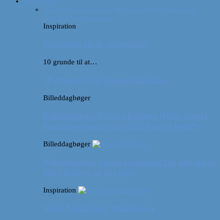
Inspiration
Alle
10 grunde til at…
Billeddagbøger
Interviews
Rejsetip
Vores videoer
Inspiration
Gaveideer til de rejselystne
10 grunde til at…
10 grunde til at besøge Marokko
Billeddagbøger
Billeddagbog: Forår i London (Hvor meget
kan man egentlig nå på 52 timer i byen?)
Billeddagbøger
Billeddagbog: Safari i Ungarn? (og lidt om at
blive klogere af at rejse)
Inspiration
Vores bucket list: Maldiverne