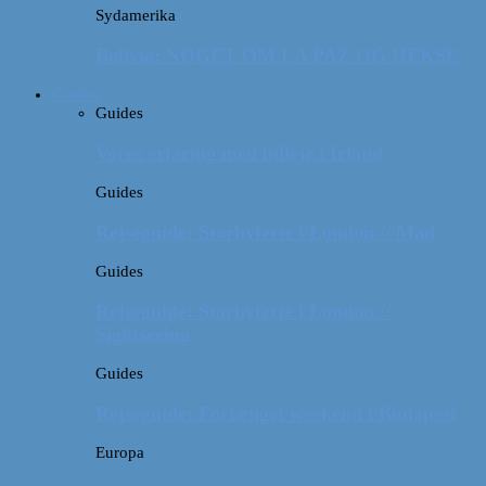
Sydamerika
Bolivia: NOGET OM LA PAZ OG HEKSE
Guides
Guides
Vores erfaring med billeje i Irland
Guides
Rejseguide: Storbyferie i London // Mad
Guides
Rejseguide: Storbyferie i London //
Sightseeing
Guides
Rejseguide: Forlænget weekend i Budapest
Europa