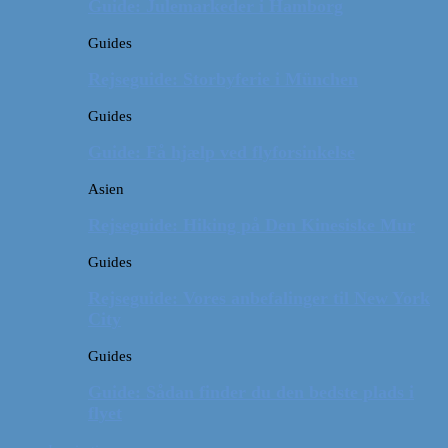
Guide: Julemarkeder i Hamborg
Guides
Rejseguide: Storbyferie i München
Guides
Guide: Få hjælp ved flyforsinkelse
Asien
Rejseguide: Hiking på Den Kinesiske Mur
Guides
Rejseguide: Vores anbefalinger til New York
City
Guides
Guide: Sådan finder du den bedste plads i
flyet