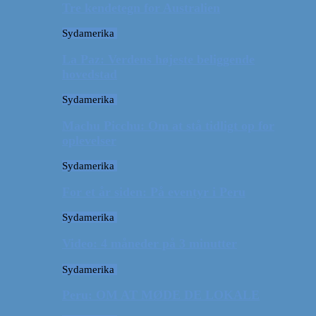
Tre kendetegn for Australien
Sydamerika
La Paz: Verdens højeste beliggende
hovedstad
Sydamerika
Machu Picchu: Om at stå tidligt op for
oplevelser
Sydamerika
For et år siden: På eventyr i Peru
Sydamerika
Video: 4 måneder på 3 minutter
Sydamerika
Peru: OM AT MØDE DE LOKALE