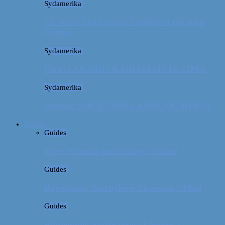
Sydamerika
CUSCO: The Former Capital of the Inca
Empire
Sydamerika
Peru: COLORFUL GRAFFITI IN LIMA
Sydamerika
Bolivia: NOGET OM LA PAZ OG HEKSE
Guides
Guides
Vores erfaring med billeje i Irland
Guides
Rejseguide: Storbyferie i London // Mad
Guides
Rejseguide: Storbyferie i London //