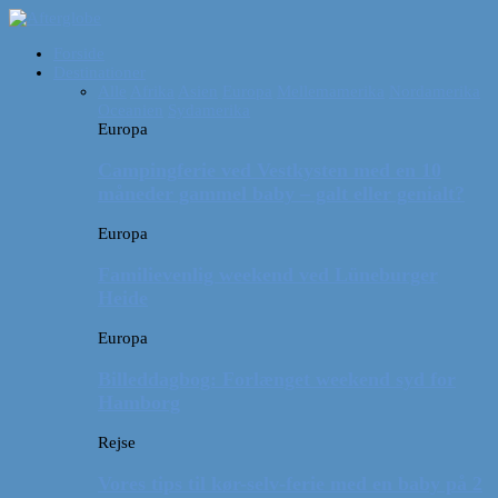
Forside
Destinationer
Alle
Afrika
Asien
Europa
Mellemamerika
Nordamerika
Oceanien
Sydamerika
Europa
Campingferie ved Vestkysten med en 10
måneder gammel baby – galt eller genialt?
Europa
Familievenlig weekend ved Lüneburger
Heide
Europa
Billeddagbog: Forlænget weekend syd for
Hamborg
Rejse
Vores tips til kør-selv-ferie med en baby på 2