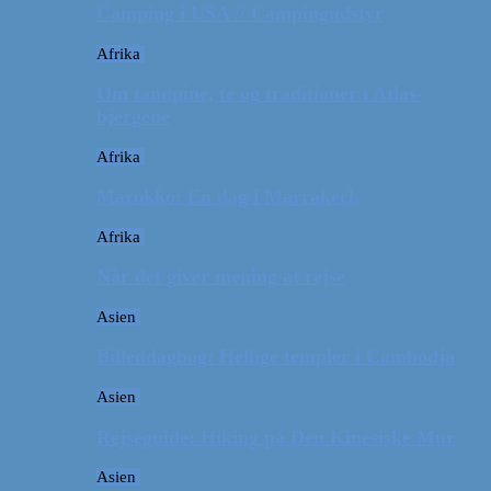
Camping i USA // Campingudstyr
Afrika
Om tandpine, te og traditioner i Atlas-
bjergene
Afrika
Marokko: En dag i Marrakech
Afrika
Når det giver mening at rejse
Asien
Billeddagbog: Hellige templer i Cambodja
Asien
Rejseguide: Hiking på Den Kinesiske Mur
Asien