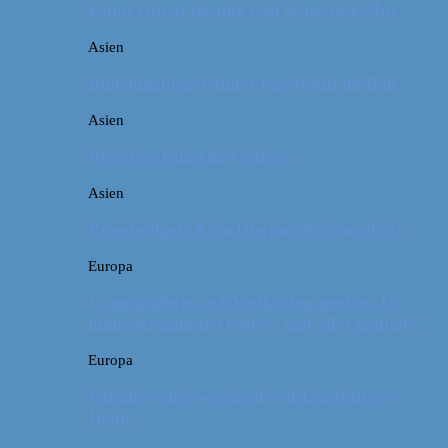
Kina: Om at bestige Den Kinesiske Mur
Asien
Billeddagbog: Palmer og solskin på Bali
Asien
Rejsetip: Bún chả i Saigon
Asien
Rejsebudget: Kina (Beijing & Shanghai)
Europa
Campingferie ved Vestkysten med en 10
måneder gammel baby – galt eller genialt?
Europa
Familievenlig weekend ved Lüneburger
Heide