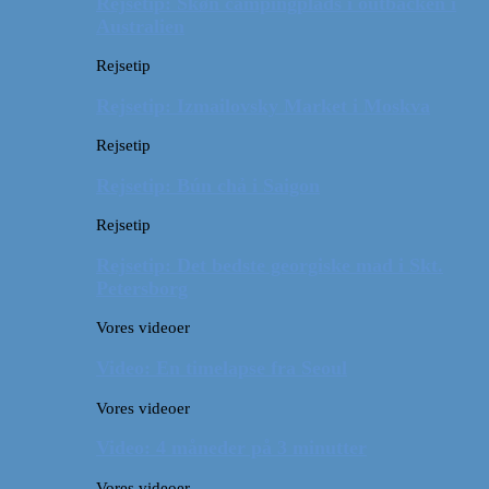
Rejsetip: Skøn campingplads i outbacken i
Australien
Rejsetip
Rejsetip: Izmailovsky Market i Moskva
Rejsetip
Rejsetip: Bún chả i Saigon
Rejsetip
Rejsetip: Det bedste georgiske mad i Skt.
Petersborg
Vores videoer
Video: En timelapse fra Seoul
Vores videoer
Video: 4 måneder på 3 minutter
Vores videoer