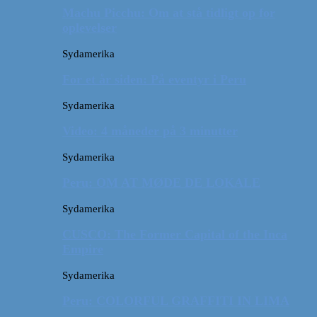
Machu Picchu: Om at stå tidligt op for
oplevelser
Sydamerika
For et år siden: På eventyr i Peru
Sydamerika
Video: 4 måneder på 3 minutter
Sydamerika
Peru: OM AT MØDE DE LOKALE
Sydamerika
CUSCO: The Former Capital of the Inca
Empire
Sydamerika
Peru: COLORFUL GRAFFITI IN LIMA