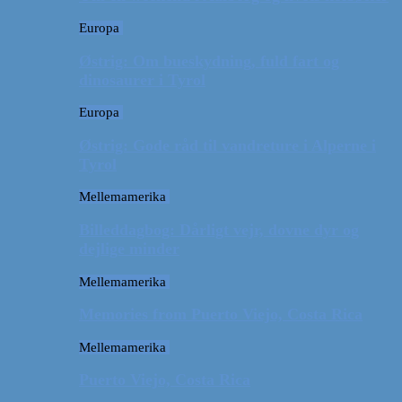
Europa
Østrig: Om bueskydning, fuld fart og
dinosaurer i Tyrol
Europa
Østrig: Gode råd til vandreture i Alperne i
Tyrol
Mellemamerika
Billeddagbog: Dårligt vejr, dovne dyr og
dejlige minder
Mellemamerika
Memories from Puerto Viejo, Costa Rica
Mellemamerika
Puerto Viejo, Costa Rica