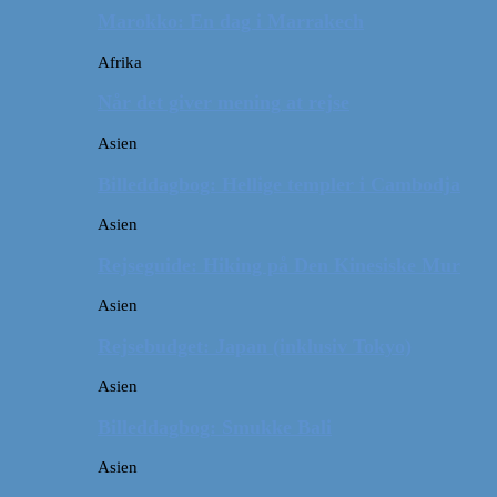
Marokko: En dag i Marrakech
Afrika
Når det giver mening at rejse
Asien
Billeddagbog: Hellige templer i Cambodja
Asien
Rejseguide: Hiking på Den Kinesiske Mur
Asien
Rejsebudget: Japan (inklusiv Tokyo)
Asien
Billeddagbog: Smukke Bali
Asien