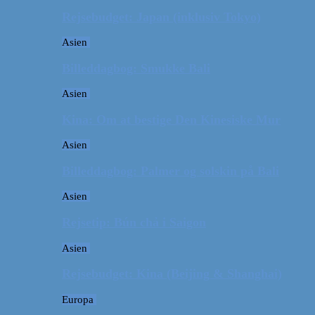
Rejsebudget: Japan (inklusiv Tokyo)
Asien
Billeddagbog: Smukke Bali
Asien
Kina: Om at bestige Den Kinesiske Mur
Asien
Billeddagbog: Palmer og solskin på Bali
Asien
Rejsetip: Bún chả i Saigon
Asien
Rejsebudget: Kina (Beijing & Shanghai)
Europa