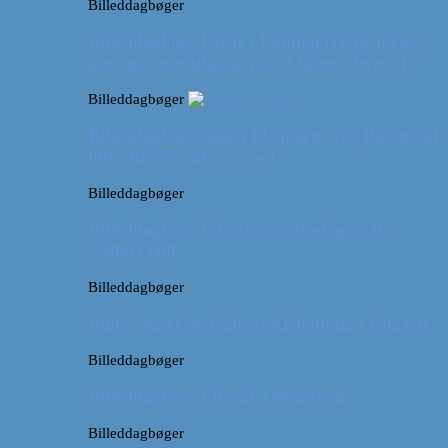
Billeddagbøger
Billeddagbog: Forår i London (Hvor meget
kan man egentlig nå på 52 timer i byen?)
Billeddagbøger
Billeddagbog: Safari i Ungarn? (og lidt om at
blive klogere af at rejse)
Billeddagbøger
Billeddagbog: Udsigt over Budapest fra
Gellert Hill
Billeddagbøger
Billed- og rejsedagbog: Afslapning i Ungarn
Billeddagbøger
Billeddagbog: Efterår i München
Billeddagbøger