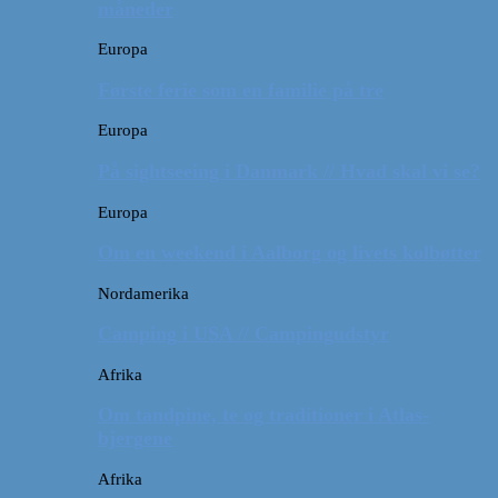
måneder
Europa
Første ferie som en familie på tre
Europa
På sightseeing i Danmark // Hvad skal vi se?
Europa
Om en weekend i Aalborg og livets kolbøtter
Nordamerika
Camping i USA // Campingudstyr
Afrika
Om tandpine, te og traditioner i Atlas-
bjergene
Afrika