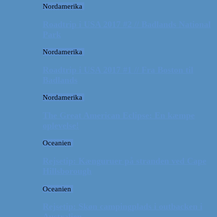
Nordamerika
Roadtrip i USA 2017 #2 // Badlands National
Park
Nordamerika
Roadtrip i USA 2017 #1 // Fra Boston til
Badlands
Nordamerika
The Great American Eclipse: En kæmpe
oplevelse!
Oceanien
Rejsetip: Kænguruer på stranden ved Cape
Hillsborough
Oceanien
Rejsetip: Skøn campingplads i outbacken i
Australien