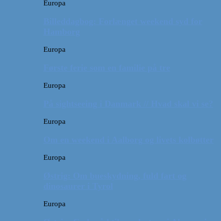
Europa
Billeddagbog: Forlænget weekend syd for
Hamborg
Europa
Første ferie som en familie på tre
Europa
På sightseeing i Danmark // Hvad skal vi se?
Europa
Om en weekend i Aalborg og livets kolbøtter
Europa
Østrig: Om bueskydning, fuld fart og
dinosaurer i Tyrol
Europa