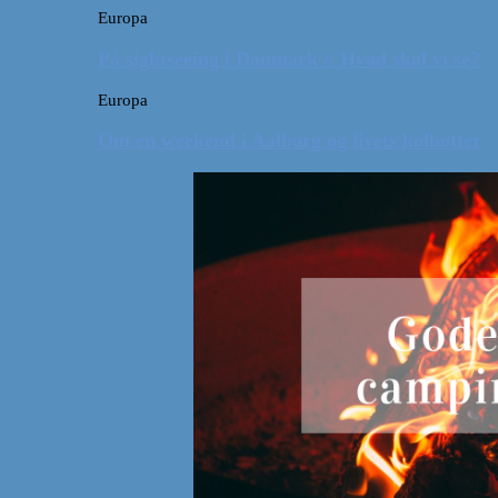
Europa
På sightseeing i Danmark // Hvad skal vi se?
Europa
Om en weekend i Aalborg og livets kolbøtter