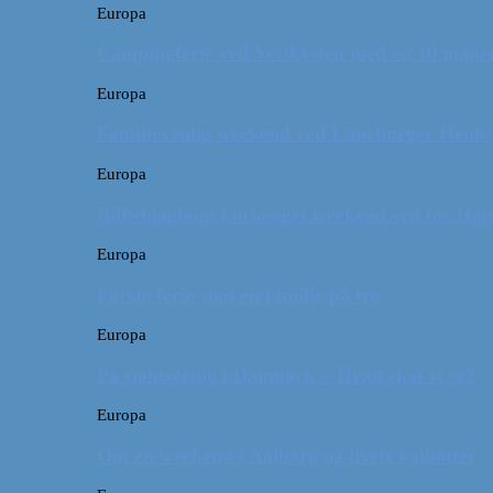
Europa
Campingferie ved Vestkysten med en 10 månede
Europa
Familievenlig weekend ved Lüneburger Heide
Europa
Billeddagbog: Forlænget weekend syd for Ha
Europa
Første ferie som en familie på tre
Europa
På sightseeing i Danmark // Hvad skal vi se?
Europa
Om en weekend i Aalborg og livets kolbøtter