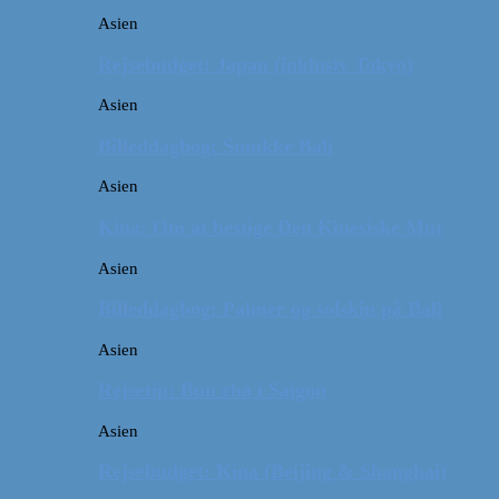
Asien
Rejsebudget: Japan (inklusiv Tokyo)
Asien
Billeddagbog: Smukke Bali
Asien
Kina: Om at bestige Den Kinesiske Mur
Asien
Billeddagbog: Palmer og solskin på Bali
Asien
Rejsetip: Bún chả i Saigon
Asien
Rejsebudget: Kina (Beijing & Shanghai)