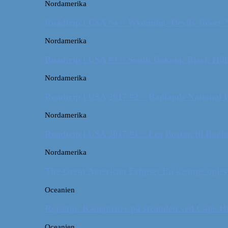
Nordamerika
Roadtrip i USA #4 // Wyoming: Devils Tower
Nordamerika
Roadtrip i USA #3 // South Dakota: Black Hil
Nordamerika
Roadtrip i USA 2017 #2 // Badlands National 
Nordamerika
Roadtrip i USA 2017 #1 // Fra Boston til Badl
Nordamerika
The Great American Eclipse: En kæmpe oplev
Oceanien
Rejsetip: Kænguruer på stranden ved Cape H
Oceanien