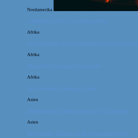
Nordamerika
Camping i USA // Campingudstyr
Afrika
Om tandpine, te og traditioner i Atlas-bjergen
Afrika
Marokko: En dag i Marrakech
Afrika
Når det giver mening at rejse
Asien
Billeddagbog: Hellige templer i Cambodja
Asien
Rejseguide: Hiking på Den Kinesiske Mur