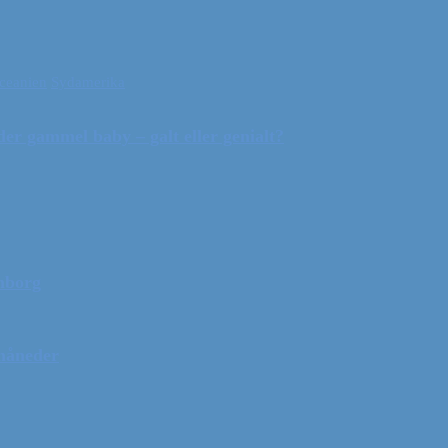
ceanien
Sydamerika
r gammel baby – galt eller genialt?
mborg
 måneder