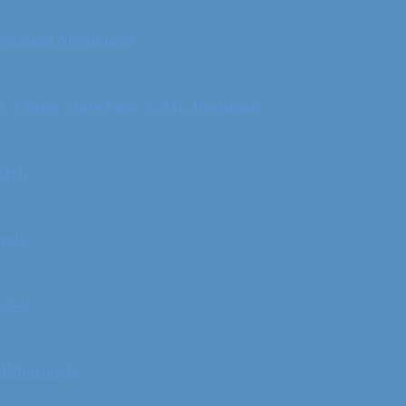
 National Monument
ls, Custer State Park & Mt. Rushmore
Park
ands
else!
illsborough