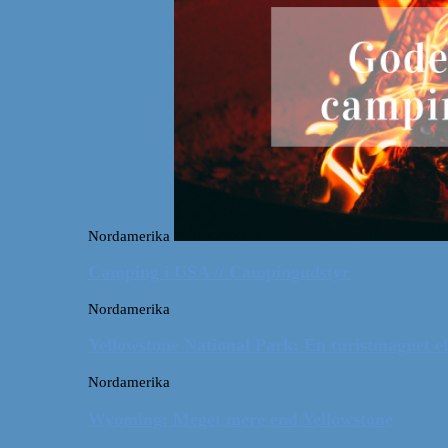
Nordamerika
Camping i USA // Campingudstyr
Nordamerika
Yellowstone National Park: En turistmagnet el
Nordamerika
Wyoming: Meget mere end Yellowstone