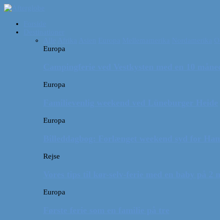
Forside
Destinationer
Alle
Afrika
Asien
Europa
Mellemamerika
Nordamerika
O
Europa
Campingferie ved Vestkysten med en 10 månede
Europa
Familievenlig weekend ved Lüneburger Heide
Europa
Billeddagbog: Forlænget weekend syd for Ha
Rejse
Vores tips til kør-selv-ferie med en baby på 2
Europa
Første ferie som en familie på tre