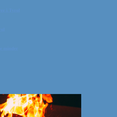
er i Tyrol
rol
ge minder