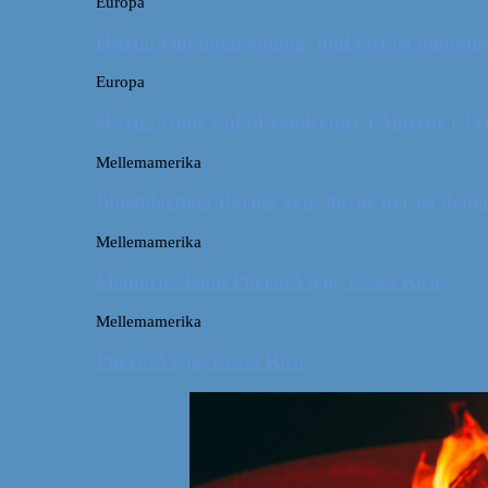
Europa
Østrig: Om bueskydning, fuld fart og dinosaur
Europa
Østrig: Gode råd til vandreture i Alperne i Ty
Mellemamerika
Billeddagbog: Dårligt vejr, dovne dyr og dejli
Mellemamerika
Memories from Puerto Viejo, Costa Rica
Mellemamerika
Puerto Viejo, Costa Rica