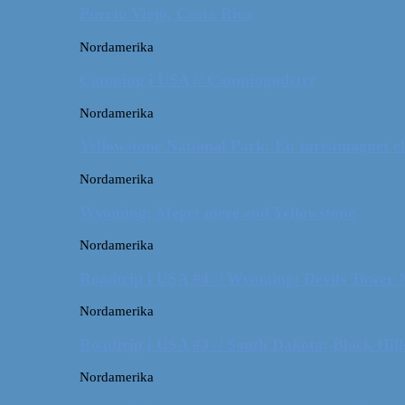
Puerto Viejo, Costa Rica
Nordamerika
Camping i USA // Campingudstyr
Nordamerika
Yellowstone National Park: En turistmagnet el
Nordamerika
Wyoming: Meget mere end Yellowstone
Nordamerika
Roadtrip i USA #4 // Wyoming: Devils Tower
Nordamerika
Roadtrip i USA #3 // South Dakota: Black Hil
Nordamerika