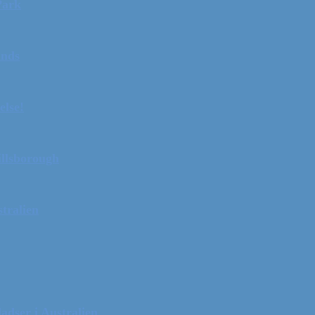
Park
ands
else!
illsborough
tralien
adser i Australien