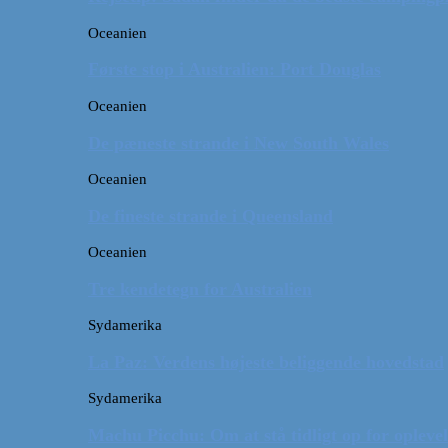
Oceanien
Første stop i Australien: Port Douglas
Oceanien
De pæneste strande i New South Wales
Oceanien
De fineste strande i Queensland
Oceanien
Tre kendetegn for Australien
Sydamerika
La Paz: Verdens højeste beliggende hovedstad
Sydamerika
Machu Picchu: Om at stå tidligt op for oplevel