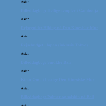
Asien
Billeddagbog: Hellige templer i Cambodja
Asien
Rejseguide: Hiking på Den Kinesiske Mur
Asien
Rejsebudget: Japan (inklusiv Tokyo)
Asien
Billeddagbog: Smukke Bali
Asien
Kina: Om at bestige Den Kinesiske Mur
Asien
Billeddagbog: Palmer og solskin på Bali
Asien