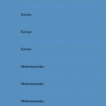
På sightseeing i Danmark // Hvad skal vi se?
Europa
Om en weekend i Aalborg og livets kolbøtter
Europa
Østrig: Om bueskydning, fuld fart og dinosaur
Europa
Østrig: Gode råd til vandreture i Alperne i Ty
Mellemamerika
Billeddagbog: Dårligt vejr, dovne dyr og dejli
Mellemamerika
Memories from Puerto Viejo, Costa Rica
Mellemamerika