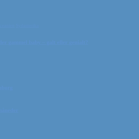
ceanien
Sydamerika
r gammel baby – galt eller genialt?
mborg
 måneder