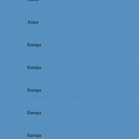
Rejsetip: Bún chả i Saigon
Asien
Rejsebudget: Kina (Beijing & Shanghai)
Europa
Campingferie ved Vestkysten med en 10 månede
Europa
Familievenlig weekend ved Lüneburger Heide
Europa
Billeddagbog: Forlænget weekend syd for Ha
Europa
Første ferie som en familie på tre
Europa