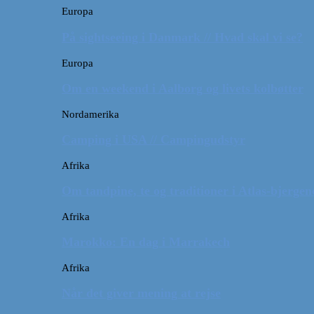
Europa
På sightseeing i Danmark // Hvad skal vi se?
Europa
Om en weekend i Aalborg og livets kolbøtter
Nordamerika
Camping i USA // Campingudstyr
Afrika
Om tandpine, te og traditioner i Atlas-bjergen
Afrika
Marokko: En dag i Marrakech
Afrika
Når det giver mening at rejse