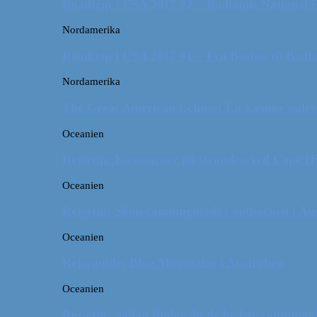
Roadtrip i USA 2017 #2 // Badlands National 
Nordamerika
Roadtrip i USA 2017 #1 // Fra Boston til Badl
Nordamerika
The Great American Eclipse: En kæmpe oplev
Oceanien
Rejsetip: Kænguruer på stranden ved Cape H
Oceanien
Rejsetip: Skøn campingplads i outbacken i Aus
Oceanien
Rejseguide: Blue Mountains i Australien
Oceanien
Rejsetip: Sådan finder du de bedste campingpl