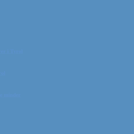
er i Tyrol
rol
ge minder