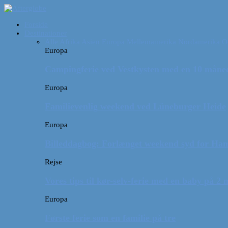
Forside
Destinationer
Alle
Afrika
Asien
Europa
Mellemamerika
Nordamerika
O
Europa
Campingferie ved Vestkysten med en 10 månede
Europa
Familievenlig weekend ved Lüneburger Heide
Europa
Billeddagbog: Forlænget weekend syd for Ha
Rejse
Vores tips til kør-selv-ferie med en baby på 2
Europa
Første ferie som en familie på tre