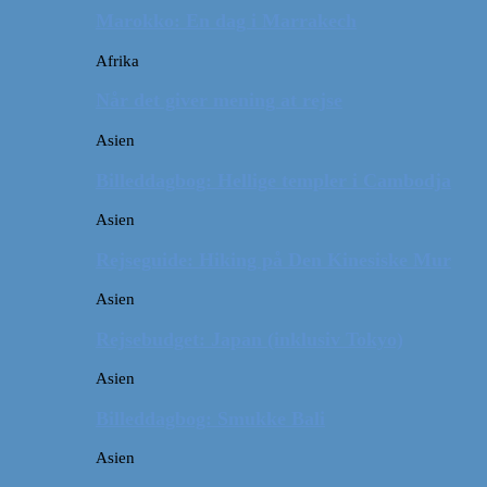
Marokko: En dag i Marrakech
Afrika
Når det giver mening at rejse
Asien
Billeddagbog: Hellige templer i Cambodja
Asien
Rejseguide: Hiking på Den Kinesiske Mur
Asien
Rejsebudget: Japan (inklusiv Tokyo)
Asien
Billeddagbog: Smukke Bali
Asien