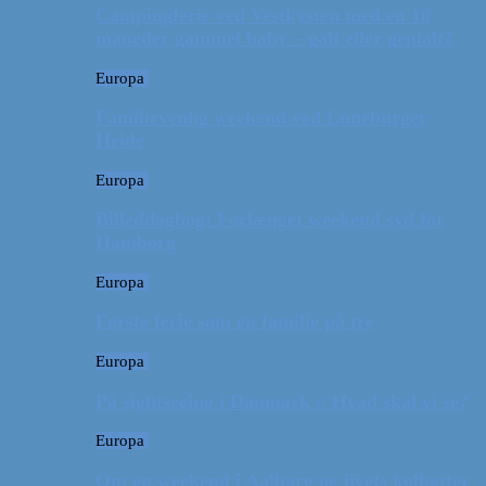
Campingferie ved Vestkysten med en 10
måneder gammel baby – galt eller genialt?
Europa
Familievenlig weekend ved Lüneburger
Heide
Europa
Billeddagbog: Forlænget weekend syd for
Hamborg
Europa
Første ferie som en familie på tre
Europa
På sightseeing i Danmark // Hvad skal vi se?
Europa
Om en weekend i Aalborg og livets kolbøtter