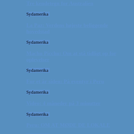
Tre kendetegn for Australien
Sydamerika
La Paz: Verdens højeste beliggende
hovedstad
Sydamerika
Machu Picchu: Om at stå tidligt op for
oplevelser
Sydamerika
For et år siden: På eventyr i Peru
Sydamerika
Video: 4 måneder på 3 minutter
Sydamerika
Peru: OM AT MØDE DE LOKALE