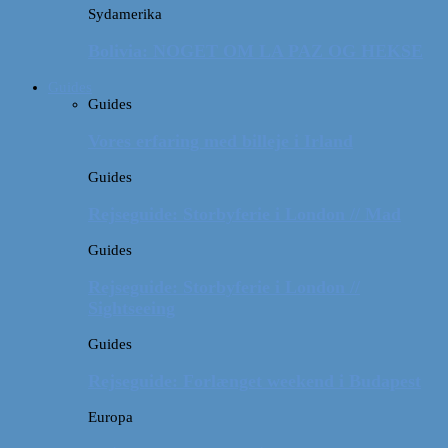
Sydamerika
Bolivia: NOGET OM LA PAZ OG HEKSE
Guides
Guides
Vores erfaring med billeje i Irland
Guides
Rejseguide: Storbyferie i London // Mad
Guides
Rejseguide: Storbyferie i London //
Sightseeing
Guides
Rejseguide: Forlænget weekend i Budapest
Europa