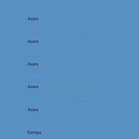
Rejsebudget: Japan (inklusiv Tokyo)
Asien
Billeddagbog: Smukke Bali
Asien
Kina: Om at bestige Den Kinesiske Mur
Asien
Billeddagbog: Palmer og solskin på Bali
Asien
Rejsetip: Bún chả i Saigon
Asien
Rejsebudget: Kina (Beijing & Shanghai)
Europa