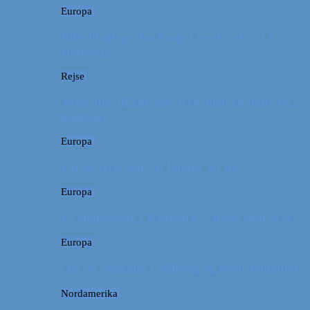
Europa
Billeddagbog: Forlænget weekend syd for
Hamborg
Rejse
Vores tips til kør-selv-ferie med en baby på 2
måneder
Europa
Første ferie som en familie på tre
Europa
På sightseeing i Danmark // Hvad skal vi se?
Europa
Om en weekend i Aalborg og livets kolbøtter
Nordamerika