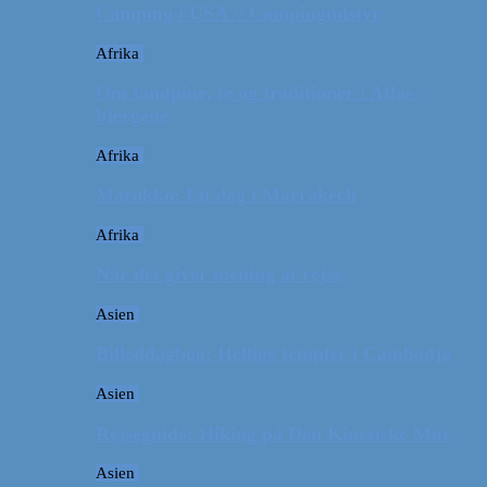
Camping i USA // Campingudstyr
Afrika
Om tandpine, te og traditioner i Atlas-
bjergene
Afrika
Marokko: En dag i Marrakech
Afrika
Når det giver mening at rejse
Asien
Billeddagbog: Hellige templer i Cambodja
Asien
Rejseguide: Hiking på Den Kinesiske Mur
Asien