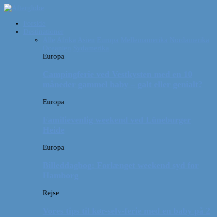
Forside
Destinationer
Alle
Afrika
Asien
Europa
Mellemamerika
Nordamerika
Oceanien
Sydamerika
Europa
Campingferie ved Vestkysten med en 10
måneder gammel baby – galt eller genialt?
Europa
Familievenlig weekend ved Lüneburger
Heide
Europa
Billeddagbog: Forlænget weekend syd for
Hamborg
Rejse
Vores tips til kør-selv-ferie med en baby på 2