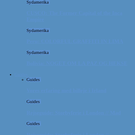
Sydamerika
CUSCO: The Former Capital of the Inca
Empire
Sydamerika
Peru: COLORFUL GRAFFITI IN LIMA
Sydamerika
Bolivia: NOGET OM LA PAZ OG HEKSE
Guides
Guides
Vores erfaring med billeje i Irland
Guides
Rejseguide: Storbyferie i London // Mad
Guides
Rejseguide: Storbyferie i London //