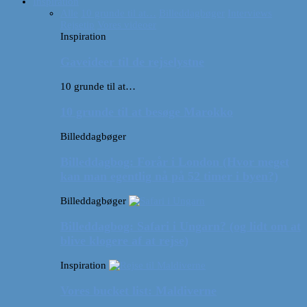
Inspiration
Alle
10 grunde til at…
Billeddagbøger
Interviews
Rejsetip
Vores videoer
Inspiration
Gaveideer til de rejselystne
10 grunde til at…
10 grunde til at besøge Marokko
Billeddagbøger
Billeddagbog: Forår i London (Hvor meget
kan man egentlig nå på 52 timer i byen?)
Billeddagbøger
Billeddagbog: Safari i Ungarn? (og lidt om at
blive klogere af at rejse)
Inspiration
Vores bucket list: Maldiverne