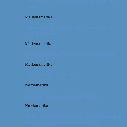
Østrig: Gode råd til vandreture i Alperne i
Tyrol
Mellemamerika
Billeddagbog: Dårligt vejr, dovne dyr og
dejlige minder
Mellemamerika
Memories from Puerto Viejo, Costa Rica
Mellemamerika
Puerto Viejo, Costa Rica
Nordamerika
Camping i USA // Campingudstyr
Nordamerika
Yellowstone National Park: En turistmagnet
eller en naturoplevelse udover det