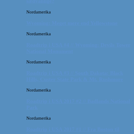
sædvanlige?
Nordamerika
Wyoming: Meget mere end Yellowstone
Nordamerika
Roadtrip i USA #4 // Wyoming: Devils Tower
National Monument
Nordamerika
Roadtrip i USA #3 // South Dakota: Black
Hills, Custer State Park & Mt. Rushmore
Nordamerika
Roadtrip i USA 2017 #2 // Badlands National
Park
Nordamerika
Roadtrip i USA 2017 #1 // Fra Boston til