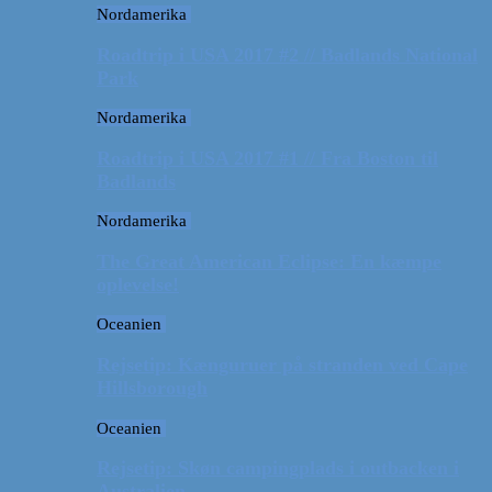
Nordamerika
Roadtrip i USA 2017 #2 // Badlands National
Park
Nordamerika
Roadtrip i USA 2017 #1 // Fra Boston til
Badlands
Nordamerika
The Great American Eclipse: En kæmpe
oplevelse!
Oceanien
Rejsetip: Kænguruer på stranden ved Cape
Hillsborough
Oceanien
Rejsetip: Skøn campingplads i outbacken i
Australien