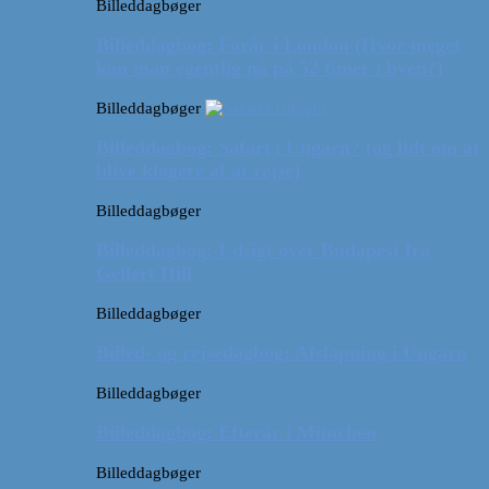
Billeddagbøger
Billeddagbog: Forår i London (Hvor meget
kan man egentlig nå på 52 timer i byen?)
Billeddagbøger
Billeddagbog: Safari i Ungarn? (og lidt om at
blive klogere af at rejse)
Billeddagbøger
Billeddagbog: Udsigt over Budapest fra
Gellert Hill
Billeddagbøger
Billed- og rejsedagbog: Afslapning i Ungarn
Billeddagbøger
Billeddagbog: Efterår i München
Billeddagbøger