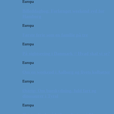
Europa
Billeddagbog: Forlænget weekend syd for
Hamborg
Europa
Første ferie som en familie på tre
Europa
På sightseeing i Danmark // Hvad skal vi se?
Europa
Om en weekend i Aalborg og livets kolbøtter
Europa
Østrig: Om bueskydning, fuld fart og
dinosaurer i Tyrol
Europa