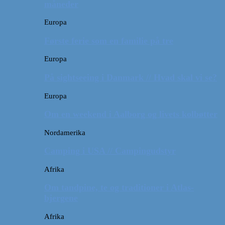
måneder
Europa
Første ferie som en familie på tre
Europa
På sightseeing i Danmark // Hvad skal vi se?
Europa
Om en weekend i Aalborg og livets kolbøtter
Nordamerika
Camping i USA // Campingudstyr
Afrika
Om tandpine, te og traditioner i Atlas-
bjergene
Afrika