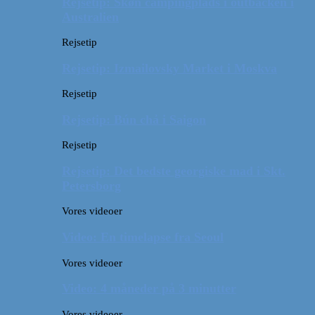
Rejsetip: Skøn campingplads i outbacken i
Australien
Rejsetip
Rejsetip: Izmailovsky Market i Moskva
Rejsetip
Rejsetip: Bún chả i Saigon
Rejsetip
Rejsetip: Det bedste georgiske mad i Skt.
Petersborg
Vores videoer
Video: En timelapse fra Seoul
Vores videoer
Video: 4 måneder på 3 minutter
Vores videoer