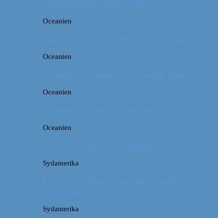
campingpladser i Australien
Oceanien
Første stop i Australien: Port Douglas
Oceanien
De pæneste strande i New South Wales
Oceanien
De fineste strande i Queensland
Oceanien
Tre kendetegn for Australien
Sydamerika
La Paz: Verdens højeste beliggende
hovedstad
Sydamerika