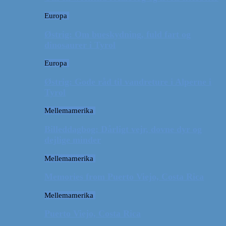
Europa
Østrig: Om bueskydning, fuld fart og
dinosaurer i Tyrol
Europa
Østrig: Gode råd til vandreture i Alperne i
Tyrol
Mellemamerika
Billeddagbog: Dårligt vejr, dovne dyr og
dejlige minder
Mellemamerika
Memories from Puerto Viejo, Costa Rica
Mellemamerika
Puerto Viejo, Costa Rica