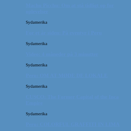
Machu Picchu: Om at stå tidligt op for
oplevelser
Sydamerika
For et år siden: På eventyr i Peru
Sydamerika
Video: 4 måneder på 3 minutter
Sydamerika
Peru: OM AT MØDE DE LOKALE
Sydamerika
CUSCO: The Former Capital of the Inca
Empire
Sydamerika
Peru: COLORFUL GRAFFITI IN LIMA