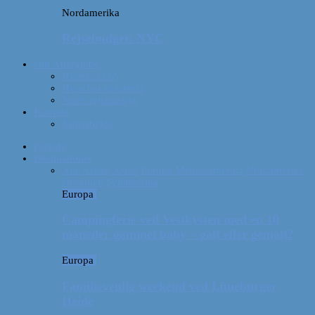
Nordamerika
Rejsebudget: NYC
Om Afterglobe
Hvem er vi?
Hvor har vi været?
Vores rejseudstyr
Kontakt
Samarbejde
Forside
Destinationer
Alle
Afrika
Asien
Europa
Mellemamerika
Nordamerika
Oceanien
Sydamerika
Europa
Campingferie ved Vestkysten med en 10
måneder gammel baby – galt eller genialt?
Europa
Familievenlig weekend ved Lüneburger
Heide