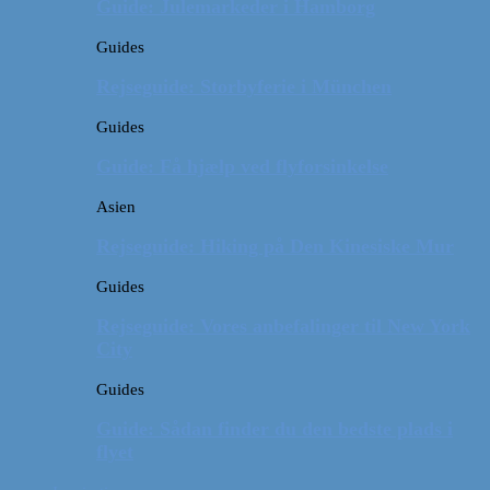
Guide: Julemarkeder i Hamborg
Guides
Rejseguide: Storbyferie i München
Guides
Guide: Få hjælp ved flyforsinkelse
Asien
Rejseguide: Hiking på Den Kinesiske Mur
Guides
Rejseguide: Vores anbefalinger til New York
City
Guides
Guide: Sådan finder du den bedste plads i
flyet