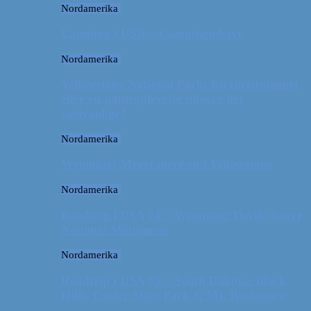
Nordamerika
Camping i USA // Campingudstyr
Nordamerika
Yellowstone National Park: En turistmagnet
eller en naturoplevelse udover det
sædvanlige?
Nordamerika
Wyoming: Meget mere end Yellowstone
Nordamerika
Roadtrip i USA #4 // Wyoming: Devils Tower
National Monument
Nordamerika
Roadtrip i USA #3 // South Dakota: Black
Hills, Custer State Park & Mt. Rushmore