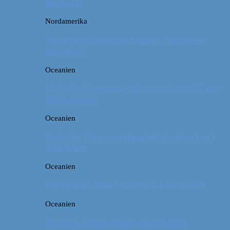
Badlands
Nordamerika
The Great American Eclipse: En kæmpe
oplevelse!
Oceanien
Rejsetip: Kænguruer på stranden ved Cape
Hillsborough
Oceanien
Rejsetip: Skøn campingplads i outbacken i
Australien
Oceanien
Rejseguide: Blue Mountains i Australien
Oceanien
Rejsetip: Sådan finder du de bedste