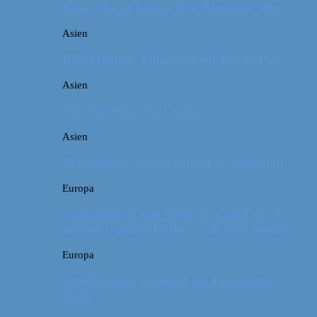
Kina: Om at bestige Den Kinesiske Mur
Asien
Billeddagbog: Palmer og solskin på Bali
Asien
Rejsetip: Bún chả i Saigon
Asien
Rejsebudget: Kina (Beijing & Shanghai)
Europa
Campingferie ved Vestkysten med en 10
måneder gammel baby – galt eller genialt?
Europa
Familievenlig weekend ved Lüneburger
Heide