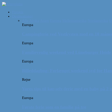
Forside
Destinationer
Alle
Afrika
Asien
Europa
Mellemamerika
Nordamerika
O
Europa
Campingferie ved Vestkysten med en 10 månede
Europa
Familievenlig weekend ved Lüneburger Heide
Europa
Billeddagbog: Forlænget weekend syd for Ha
Rejse
Vores tips til kør-selv-ferie med en baby på 2
Europa
Første ferie som en familie på tre