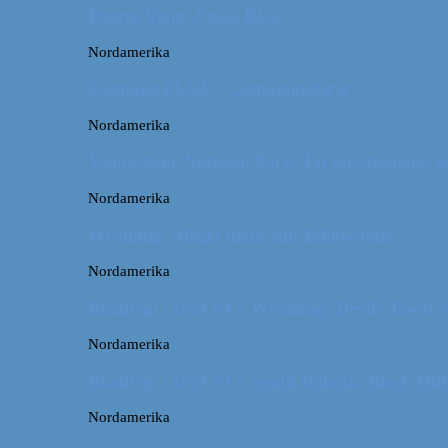
Puerto Viejo, Costa Rica
Nordamerika
Camping i USA // Campingudstyr
Nordamerika
Yellowstone National Park: En turistmagnet el
Nordamerika
Wyoming: Meget mere end Yellowstone
Nordamerika
Roadtrip i USA #4 // Wyoming: Devils Tower
Nordamerika
Roadtrip i USA #3 // South Dakota: Black Hil
Nordamerika