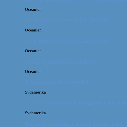
Oceanien
Første stop i Australien: Port Douglas
Oceanien
De pæneste strande i New South Wales
Oceanien
De fineste strande i Queensland
Oceanien
Tre kendetegn for Australien
Sydamerika
La Paz: Verdens højeste beliggende hovedstad
Sydamerika
Machu Picchu: Om at stå tidligt op for oplevel