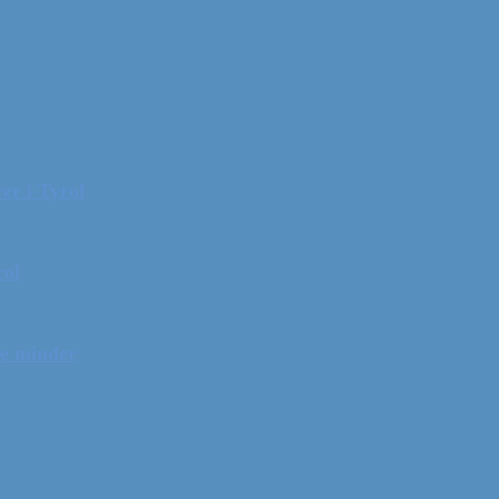
er i Tyrol
rol
ge minder