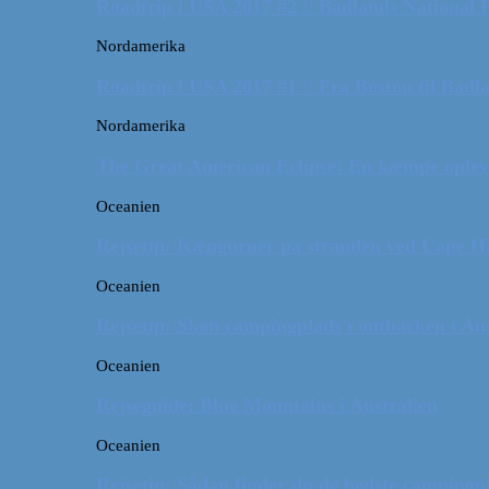
Roadtrip i USA 2017 #2 // Badlands National 
Nordamerika
Roadtrip i USA 2017 #1 // Fra Boston til Badl
Nordamerika
The Great American Eclipse: En kæmpe oplev
Oceanien
Rejsetip: Kænguruer på stranden ved Cape H
Oceanien
Rejsetip: Skøn campingplads i outbacken i Aus
Oceanien
Rejseguide: Blue Mountains i Australien
Oceanien
Rejsetip: Sådan finder du de bedste campingpl