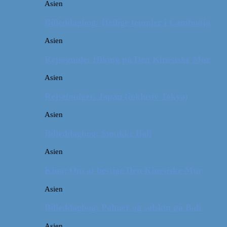
Asien
Billeddagbog: Hellige templer i Cambodja
Asien
Rejseguide: Hiking på Den Kinesiske Mur
Asien
Rejsebudget: Japan (inklusiv Tokyo)
Asien
Billeddagbog: Smukke Bali
Asien
Kina: Om at bestige Den Kinesiske Mur
Asien
Billeddagbog: Palmer og solskin på Bali
Asien