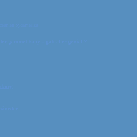
ceanien
Sydamerika
r gammel baby – galt eller genialt?
mborg
 måneder