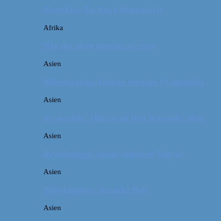
Marokko: En dag i Marrakech
Afrika
Når det giver mening at rejse
Asien
Billeddagbog: Hellige templer i Cambodja
Asien
Rejseguide: Hiking på Den Kinesiske Mur
Asien
Rejsebudget: Japan (inklusiv Tokyo)
Asien
Billeddagbog: Smukke Bali
Asien