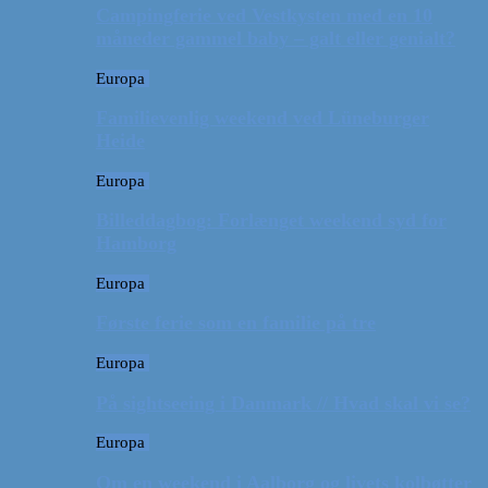
Campingferie ved Vestkysten med en 10
måneder gammel baby – galt eller genialt?
Europa
Familievenlig weekend ved Lüneburger
Heide
Europa
Billeddagbog: Forlænget weekend syd for
Hamborg
Europa
Første ferie som en familie på tre
Europa
På sightseeing i Danmark // Hvad skal vi se?
Europa
Om en weekend i Aalborg og livets kolbøtter