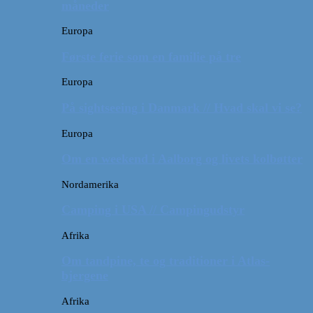
måneder
Europa
Første ferie som en familie på tre
Europa
På sightseeing i Danmark // Hvad skal vi se?
Europa
Om en weekend i Aalborg og livets kolbøtter
Nordamerika
Camping i USA // Campingudstyr
Afrika
Om tandpine, te og traditioner i Atlas-
bjergene
Afrika