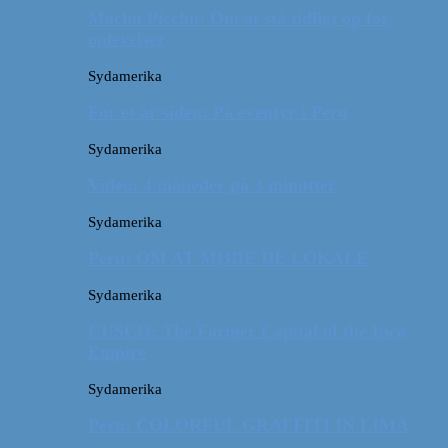
Machu Picchu: Om at stå tidligt op for
oplevelser
Sydamerika
For et år siden: På eventyr i Peru
Sydamerika
Video: 4 måneder på 3 minutter
Sydamerika
Peru: OM AT MØDE DE LOKALE
Sydamerika
CUSCO: The Former Capital of the Inca
Empire
Sydamerika
Peru: COLORFUL GRAFFITI IN LIMA