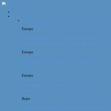
Forside
Destinationer
Alle
Afrika
Asien
Europa
Mellemamerika
Nordamerika
Oceanien
Sydamerika
Europa
Campingferie ved Vestkysten med en 10
måneder gammel baby – galt eller genialt?
Europa
Familievenlig weekend ved Lüneburger
Heide
Europa
Billeddagbog: Forlænget weekend syd for
Hamborg
Rejse
Vores tips til kør-selv-ferie med en baby på 2