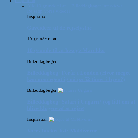
Inspiration
Alle
10 grunde til at…
Billeddagbøger
Interviews
Rejsetip
Vores videoer
Inspiration
Gaveideer til de rejselystne
10 grunde til at…
10 grunde til at besøge Marokko
Billeddagbøger
Billeddagbog: Forår i London (Hvor meget
kan man egentlig nå på 52 timer i byen?)
Billeddagbøger
Billeddagbog: Safari i Ungarn? (og lidt om at
blive klogere af at rejse)
Inspiration
Vores bucket list: Maldiverne