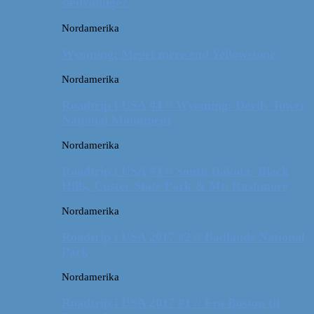
sædvanlige?
Nordamerika
Wyoming: Meget mere end Yellowstone
Nordamerika
Roadtrip i USA #4 // Wyoming: Devils Tower
National Monument
Nordamerika
Roadtrip i USA #3 // South Dakota: Black
Hills, Custer State Park & Mt. Rushmore
Nordamerika
Roadtrip i USA 2017 #2 // Badlands National
Park
Nordamerika
Roadtrip i USA 2017 #1 // Fra Boston til