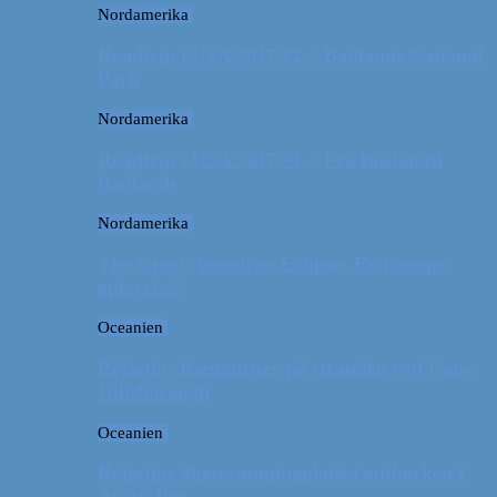
Nordamerika
Roadtrip i USA 2017 #2 // Badlands National
Park
Nordamerika
Roadtrip i USA 2017 #1 // Fra Boston til
Badlands
Nordamerika
The Great American Eclipse: En kæmpe
oplevelse!
Oceanien
Rejsetip: Kænguruer på stranden ved Cape
Hillsborough
Oceanien
Rejsetip: Skøn campingplads i outbacken i
Australien