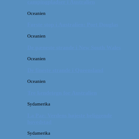
campingpladser i Australien
Oceanien
Første stop i Australien: Port Douglas
Oceanien
De pæneste strande i New South Wales
Oceanien
De fineste strande i Queensland
Oceanien
Tre kendetegn for Australien
Sydamerika
La Paz: Verdens højeste beliggende
hovedstad
Sydamerika