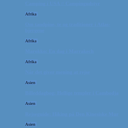
Camping i USA // Campingudstyr
Afrika
Om tandpine, te og traditioner i Atlas-
bjergene
Afrika
Marokko: En dag i Marrakech
Afrika
Når det giver mening at rejse
Asien
Billeddagbog: Hellige templer i Cambodja
Asien
Rejseguide: Hiking på Den Kinesiske Mur
Asien