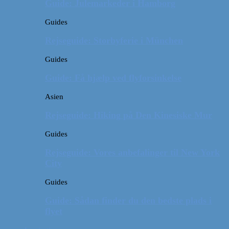
Guide: Julemarkeder i Hamborg
Guides
Rejseguide: Storbyferie i München
Guides
Guide: Få hjælp ved flyforsinkelse
Asien
Rejseguide: Hiking på Den Kinesiske Mur
Guides
Rejseguide: Vores anbefalinger til New York
City
Guides
Guide: Sådan finder du den bedste plads i
flyet