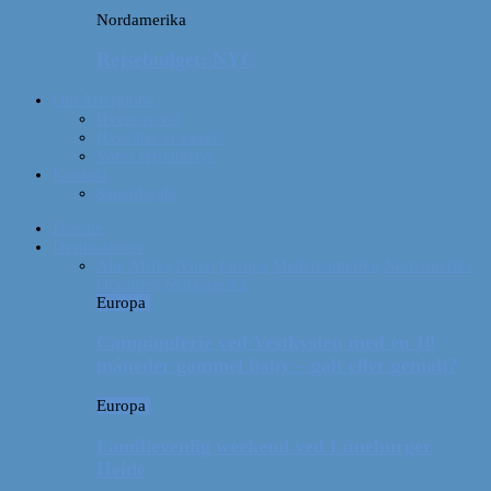
Nordamerika
Rejsebudget: NYC
Om Afterglobe
Hvem er vi?
Hvor har vi været?
Vores rejseudstyr
Kontakt
Samarbejde
Forside
Destinationer
Alle
Afrika
Asien
Europa
Mellemamerika
Nordamerika
Oceanien
Sydamerika
Europa
Campingferie ved Vestkysten med en 10
måneder gammel baby – galt eller genialt?
Europa
Familievenlig weekend ved Lüneburger
Heide