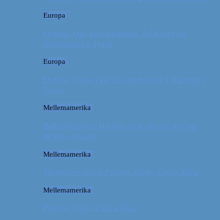
Europa
Østrig: Om bueskydning, fuld fart og
dinosaurer i Tyrol
Europa
Østrig: Gode råd til vandreture i Alperne i
Tyrol
Mellemamerika
Billeddagbog: Dårligt vejr, dovne dyr og
dejlige minder
Mellemamerika
Memories from Puerto Viejo, Costa Rica
Mellemamerika
Puerto Viejo, Costa Rica