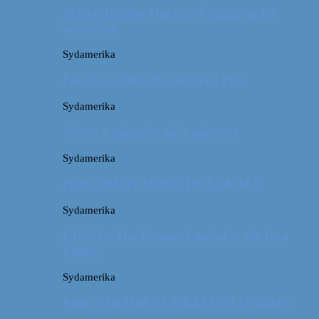
Machu Picchu: Om at stå tidligt op for
oplevelser
Sydamerika
For et år siden: På eventyr i Peru
Sydamerika
Video: 4 måneder på 3 minutter
Sydamerika
Peru: OM AT MØDE DE LOKALE
Sydamerika
CUSCO: The Former Capital of the Inca
Empire
Sydamerika
Peru: COLORFUL GRAFFITI IN LIMA