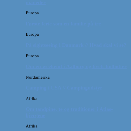
måneder
Europa
Første ferie som en familie på tre
Europa
På sightseeing i Danmark // Hvad skal vi se?
Europa
Om en weekend i Aalborg og livets kolbøtter
Nordamerika
Camping i USA // Campingudstyr
Afrika
Om tandpine, te og traditioner i Atlas-
bjergene
Afrika