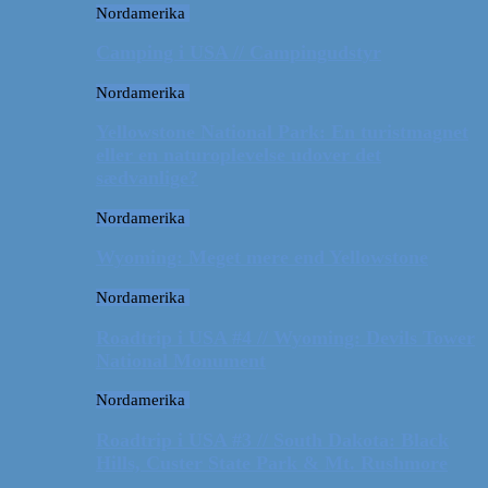
Nordamerika
Camping i USA // Campingudstyr
Nordamerika
Yellowstone National Park: En turistmagnet
eller en naturoplevelse udover det
sædvanlige?
Nordamerika
Wyoming: Meget mere end Yellowstone
Nordamerika
Roadtrip i USA #4 // Wyoming: Devils Tower
National Monument
Nordamerika
Roadtrip i USA #3 // South Dakota: Black
Hills, Custer State Park & Mt. Rushmore