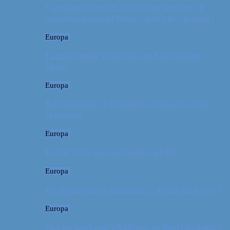
Campingferie ved Vestkysten med en 10
måneder gammel baby – galt eller genialt?
Europa
Familievenlig weekend ved Lüneburger
Heide
Europa
Billeddagbog: Forlænget weekend syd for
Hamborg
Europa
Første ferie som en familie på tre
Europa
På sightseeing i Danmark // Hvad skal vi se?
Europa
Om en weekend i Aalborg og livets kolbøtter