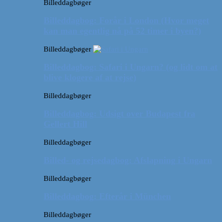
Billeddagbøger
Billeddagbog: Forår i London (Hvor meget
kan man egentlig nå på 52 timer i byen?)
Billeddagbøger
Billeddagbog: Safari i Ungarn? (og lidt om at
blive klogere af at rejse)
Billeddagbøger
Billeddagbog: Udsigt over Budapest fra
Gellert Hill
Billeddagbøger
Billed- og rejsedagbog: Afslapning i Ungarn
Billeddagbøger
Billeddagbog: Efterår i München
Billeddagbøger