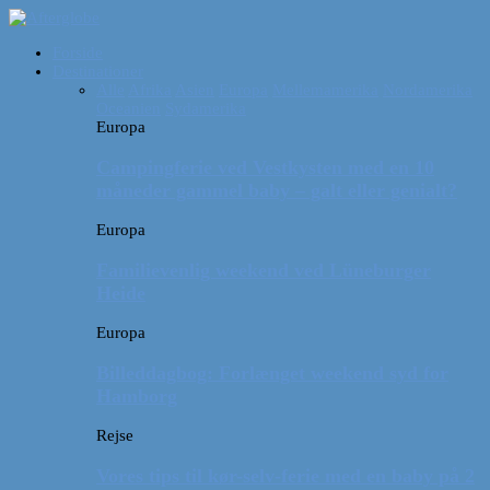
Forside
Destinationer
Alle
Afrika
Asien
Europa
Mellemamerika
Nordamerika
Oceanien
Sydamerika
Europa
Campingferie ved Vestkysten med en 10
måneder gammel baby – galt eller genialt?
Europa
Familievenlig weekend ved Lüneburger
Heide
Europa
Billeddagbog: Forlænget weekend syd for
Hamborg
Rejse
Vores tips til kør-selv-ferie med en baby på 2