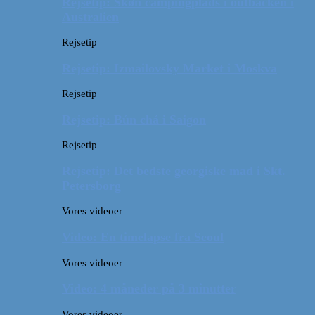
Rejsetip: Skøn campingplads i outbacken i
Australien
Rejsetip
Rejsetip: Izmailovsky Market i Moskva
Rejsetip
Rejsetip: Bún chả i Saigon
Rejsetip
Rejsetip: Det bedste georgiske mad i Skt.
Petersborg
Vores videoer
Video: En timelapse fra Seoul
Vores videoer
Video: 4 måneder på 3 minutter
Vores videoer