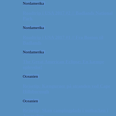
Nordamerika
Roadtrip i USA 2017 #2 // Badlands National
Park
Nordamerika
Roadtrip i USA 2017 #1 // Fra Boston til
Badlands
Nordamerika
The Great American Eclipse: En kæmpe
oplevelse!
Oceanien
Rejsetip: Kænguruer på stranden ved Cape
Hillsborough
Oceanien
Rejsetip: Skøn campingplads i outbacken i
Australien