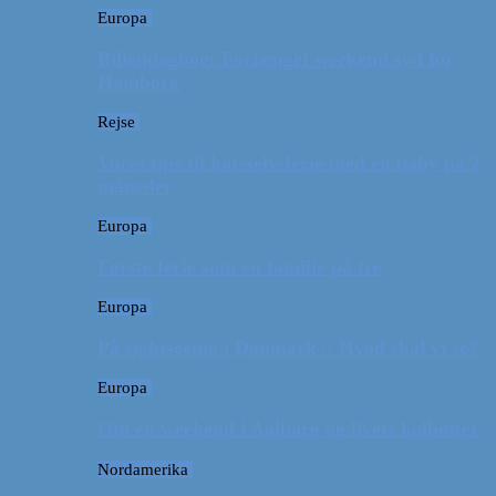
Europa
Billeddagbog: Forlænget weekend syd for
Hamborg
Rejse
Vores tips til kør-selv-ferie med en baby på 2
måneder
Europa
Første ferie som en familie på tre
Europa
På sightseeing i Danmark // Hvad skal vi se?
Europa
Om en weekend i Aalborg og livets kolbøtter
Nordamerika