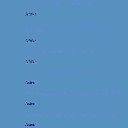
Camping i USA // Campingudstyr
Afrika
Om tandpine, te og traditioner i Atlas-
bjergene
Afrika
Marokko: En dag i Marrakech
Afrika
Når det giver mening at rejse
Asien
Billeddagbog: Hellige templer i Cambodja
Asien
Rejseguide: Hiking på Den Kinesiske Mur
Asien