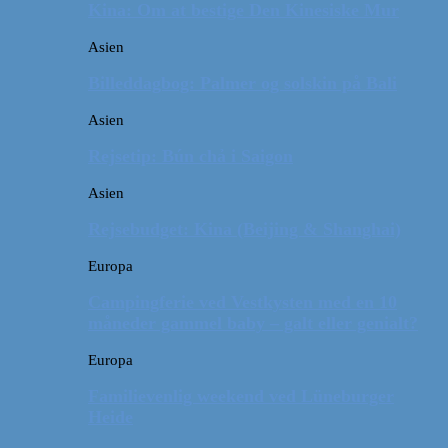
Kina: Om at bestige Den Kinesiske Mur
Asien
Billeddagbog: Palmer og solskin på Bali
Asien
Rejsetip: Bún chả i Saigon
Asien
Rejsebudget: Kina (Beijing & Shanghai)
Europa
Campingferie ved Vestkysten med en 10
måneder gammel baby – galt eller genialt?
Europa
Familievenlig weekend ved Lüneburger
Heide