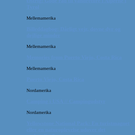
Østrig: Gode råd til vandreture i Alperne i
Tyrol
Mellemamerika
Billeddagbog: Dårligt vejr, dovne dyr og
dejlige minder
Mellemamerika
Memories from Puerto Viejo, Costa Rica
Mellemamerika
Puerto Viejo, Costa Rica
Nordamerika
Camping i USA // Campingudstyr
Nordamerika
Yellowstone National Park: En turistmagnet
eller en naturoplevelse udover det