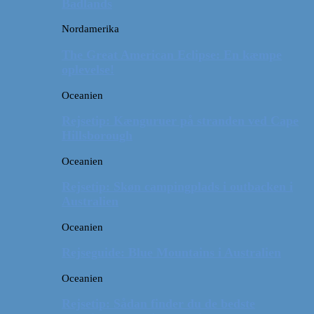
Badlands
Nordamerika
The Great American Eclipse: En kæmpe
oplevelse!
Oceanien
Rejsetip: Kænguruer på stranden ved Cape
Hillsborough
Oceanien
Rejsetip: Skøn campingplads i outbacken i
Australien
Oceanien
Rejseguide: Blue Mountains i Australien
Oceanien
Rejsetip: Sådan finder du de bedste