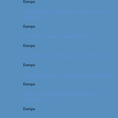
Europa
Billeddagbog: Forlænget weekend syd for
Hamborg
Europa
Første ferie som en familie på tre
Europa
På sightseeing i Danmark // Hvad skal vi se?
Europa
Om en weekend i Aalborg og livets kolbøtter
Europa
Østrig: Om bueskydning, fuld fart og
dinosaurer i Tyrol
Europa