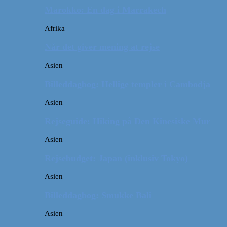
Marokko: En dag i Marrakech
Afrika
Når det giver mening at rejse
Asien
Billeddagbog: Hellige templer i Cambodja
Asien
Rejseguide: Hiking på Den Kinesiske Mur
Asien
Rejsebudget: Japan (inklusiv Tokyo)
Asien
Billeddagbog: Smukke Bali
Asien