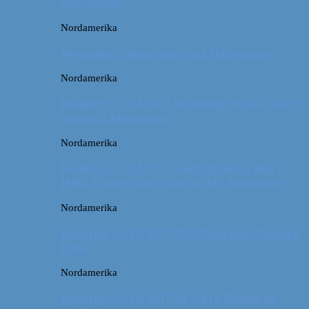
sædvanlige?
Nordamerika
Wyoming: Meget mere end Yellowstone
Nordamerika
Roadtrip i USA #4 // Wyoming: Devils Tower
National Monument
Nordamerika
Roadtrip i USA #3 // South Dakota: Black
Hills, Custer State Park & Mt. Rushmore
Nordamerika
Roadtrip i USA 2017 #2 // Badlands National
Park
Nordamerika
Roadtrip i USA 2017 #1 // Fra Boston til