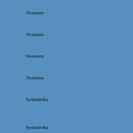
campingpladser i Australien
Oceanien
Første stop i Australien: Port Douglas
Oceanien
De pæneste strande i New South Wales
Oceanien
De fineste strande i Queensland
Oceanien
Tre kendetegn for Australien
Sydamerika
La Paz: Verdens højeste beliggende
hovedstad
Sydamerika