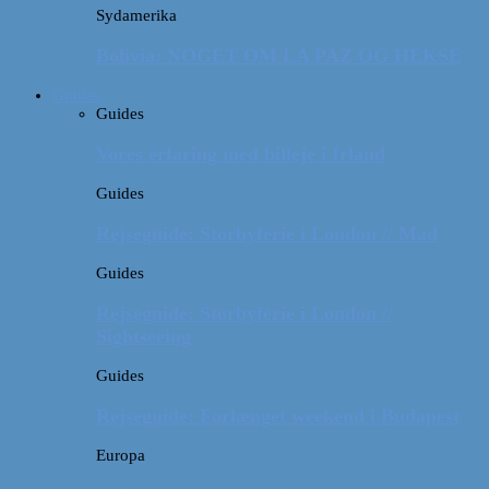
Sydamerika
Bolivia: NOGET OM LA PAZ OG HEKSE
Guides
Guides
Vores erfaring med billeje i Irland
Guides
Rejseguide: Storbyferie i London // Mad
Guides
Rejseguide: Storbyferie i London //
Sightseeing
Guides
Rejseguide: Forlænget weekend i Budapest
Europa