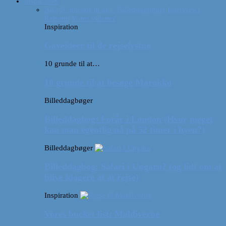
Inspiration
Alle
10 grunde til at…
Billeddagbøger
Interviews
Rejsetip
Vores videoer
Inspiration
Gaveideer til de rejselystne
10 grunde til at…
10 grunde til at besøge Marokko
Billeddagbøger
Billeddagbog: Forår i London (Hvor meget
kan man egentlig nå på 52 timer i byen?)
Billeddagbøger
Billeddagbog: Safari i Ungarn? (og lidt om at
blive klogere af at rejse)
Inspiration
Vores bucket list: Maldiverne