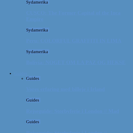
Sydamerika
CUSCO: The Former Capital of the Inca
Empire
Sydamerika
Peru: COLORFUL GRAFFITI IN LIMA
Sydamerika
Bolivia: NOGET OM LA PAZ OG HEKSE
Guides
Guides
Vores erfaring med billeje i Irland
Guides
Rejseguide: Storbyferie i London // Mad
Guides
Rejseguide: Storbyferie i London //