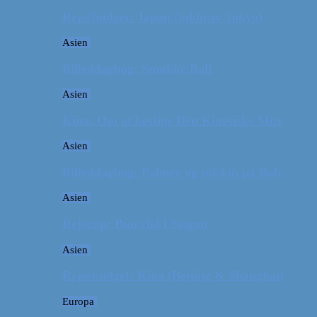
Rejsebudget: Japan (inklusiv Tokyo)
Asien
Billeddagbog: Smukke Bali
Asien
Kina: Om at bestige Den Kinesiske Mur
Asien
Billeddagbog: Palmer og solskin på Bali
Asien
Rejsetip: Bún chả i Saigon
Asien
Rejsebudget: Kina (Beijing & Shanghai)
Europa