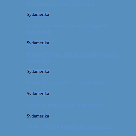
Tre kendetegn for Australien
Sydamerika
La Paz: Verdens højeste beliggende
hovedstad
Sydamerika
Machu Picchu: Om at stå tidligt op for
oplevelser
Sydamerika
For et år siden: På eventyr i Peru
Sydamerika
Video: 4 måneder på 3 minutter
Sydamerika
Peru: OM AT MØDE DE LOKALE