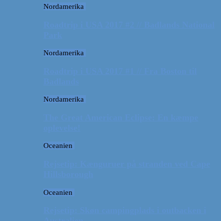
Nordamerika
Roadtrip i USA 2017 #2 // Badlands National
Park
Nordamerika
Roadtrip i USA 2017 #1 // Fra Boston til
Badlands
Nordamerika
The Great American Eclipse: En kæmpe
oplevelse!
Oceanien
Rejsetip: Kænguruer på stranden ved Cape
Hillsborough
Oceanien
Rejsetip: Skøn campingplads i outbacken i
Australien