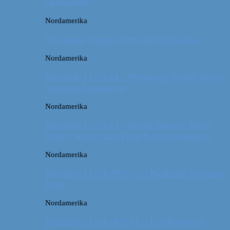
sædvanlige?
Nordamerika
Wyoming: Meget mere end Yellowstone
Nordamerika
Roadtrip i USA #4 // Wyoming: Devils Tower
National Monument
Nordamerika
Roadtrip i USA #3 // South Dakota: Black
Hills, Custer State Park & Mt. Rushmore
Nordamerika
Roadtrip i USA 2017 #2 // Badlands National
Park
Nordamerika
Roadtrip i USA 2017 #1 // Fra Boston til