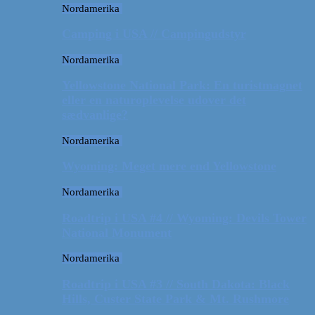
Nordamerika
Camping i USA // Campingudstyr
Nordamerika
Yellowstone National Park: En turistmagnet
eller en naturoplevelse udover det
sædvanlige?
Nordamerika
Wyoming: Meget mere end Yellowstone
Nordamerika
Roadtrip i USA #4 // Wyoming: Devils Tower
National Monument
Nordamerika
Roadtrip i USA #3 // South Dakota: Black
Hills, Custer State Park & Mt. Rushmore