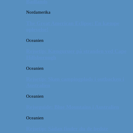
Badlands
Nordamerika
The Great American Eclipse: En kæmpe
oplevelse!
Oceanien
Rejsetip: Kænguruer på stranden ved Cape
Hillsborough
Oceanien
Rejsetip: Skøn campingplads i outbacken i
Australien
Oceanien
Rejseguide: Blue Mountains i Australien
Oceanien
Rejsetip: Sådan finder du de bedste