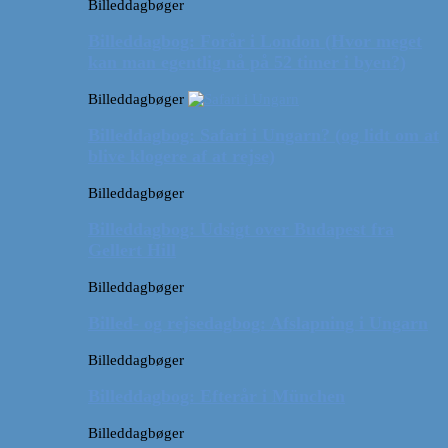
Billeddagbøger
Billeddagbog: Forår i London (Hvor meget
kan man egentlig nå på 52 timer i byen?)
Billeddagbøger
Billeddagbog: Safari i Ungarn? (og lidt om at
blive klogere af at rejse)
Billeddagbøger
Billeddagbog: Udsigt over Budapest fra
Gellert Hill
Billeddagbøger
Billed- og rejsedagbog: Afslapning i Ungarn
Billeddagbøger
Billeddagbog: Efterår i München
Billeddagbøger