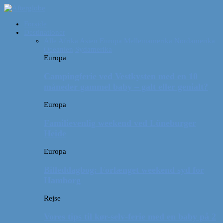
Forside
Destinationer
Alle
Afrika
Asien
Europa
Mellemamerika
Nordamerika
Oceanien
Sydamerika
Europa
Campingferie ved Vestkysten med en 10
måneder gammel baby – galt eller genialt?
Europa
Familievenlig weekend ved Lüneburger
Heide
Europa
Billeddagbog: Forlænget weekend syd for
Hamborg
Rejse
Vores tips til kør-selv-ferie med en baby på 2