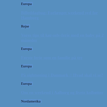
Europa
Billeddagbog: Forlænget weekend syd for
Hamborg
Rejse
Vores tips til kør-selv-ferie med en baby på 2
måneder
Europa
Første ferie som en familie på tre
Europa
På sightseeing i Danmark // Hvad skal vi se?
Europa
Om en weekend i Aalborg og livets kolbøtter
Nordamerika