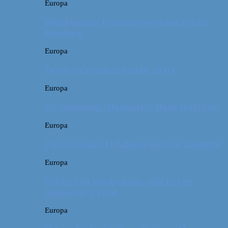
Europa
Billeddagbog: Forlænget weekend syd for
Hamborg
Europa
Første ferie som en familie på tre
Europa
På sightseeing i Danmark // Hvad skal vi se?
Europa
Om en weekend i Aalborg og livets kolbøtter
Europa
Østrig: Om bueskydning, fuld fart og
dinosaurer i Tyrol
Europa