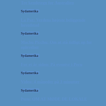
Tre kendetegn for Australien
Sydamerika
La Paz: Verdens højeste beliggende
hovedstad
Sydamerika
Machu Picchu: Om at stå tidligt op for
oplevelser
Sydamerika
For et år siden: På eventyr i Peru
Sydamerika
Video: 4 måneder på 3 minutter
Sydamerika
Peru: OM AT MØDE DE LOKALE