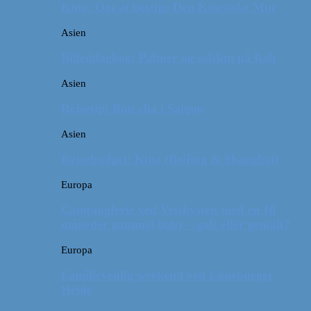
Kina: Om at bestige Den Kinesiske Mur
Asien
Billeddagbog: Palmer og solskin på Bali
Asien
Rejsetip: Bún chả i Saigon
Asien
Rejsebudget: Kina (Beijing & Shanghai)
Europa
Campingferie ved Vestkysten med en 10
måneder gammel baby – galt eller genialt?
Europa
Familievenlig weekend ved Lüneburger
Heide