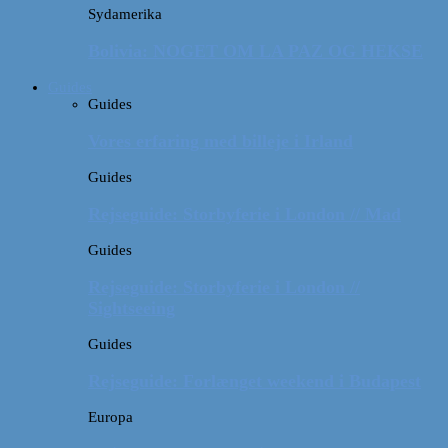
Sydamerika
Bolivia: NOGET OM LA PAZ OG HEKSE
Guides
Guides
Vores erfaring med billeje i Irland
Guides
Rejseguide: Storbyferie i London // Mad
Guides
Rejseguide: Storbyferie i London //
Sightseeing
Guides
Rejseguide: Forlænget weekend i Budapest
Europa