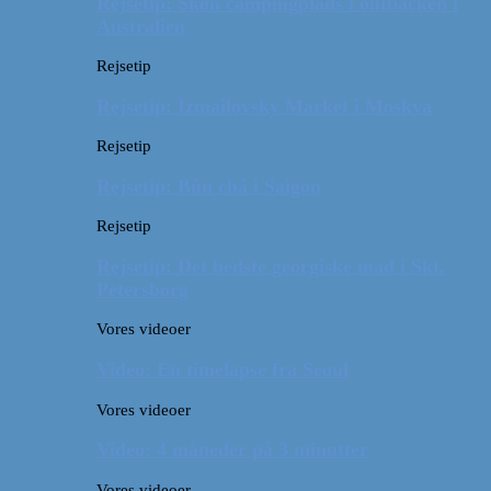
Rejsetip: Skøn campingplads i outbacken i
Australien
Rejsetip
Rejsetip: Izmailovsky Market i Moskva
Rejsetip
Rejsetip: Bún chả i Saigon
Rejsetip
Rejsetip: Det bedste georgiske mad i Skt.
Petersborg
Vores videoer
Video: En timelapse fra Seoul
Vores videoer
Video: 4 måneder på 3 minutter
Vores videoer