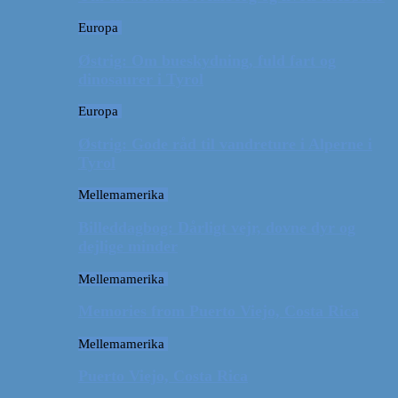
Europa
Østrig: Om bueskydning, fuld fart og
dinosaurer i Tyrol
Europa
Østrig: Gode råd til vandreture i Alperne i
Tyrol
Mellemamerika
Billeddagbog: Dårligt vejr, dovne dyr og
dejlige minder
Mellemamerika
Memories from Puerto Viejo, Costa Rica
Mellemamerika
Puerto Viejo, Costa Rica