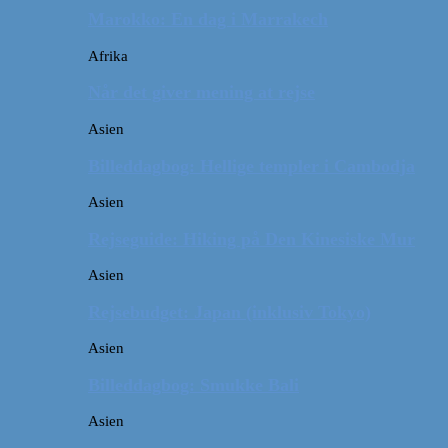
Marokko: En dag i Marrakech
Afrika
Når det giver mening at rejse
Asien
Billeddagbog: Hellige templer i Cambodja
Asien
Rejseguide: Hiking på Den Kinesiske Mur
Asien
Rejsebudget: Japan (inklusiv Tokyo)
Asien
Billeddagbog: Smukke Bali
Asien