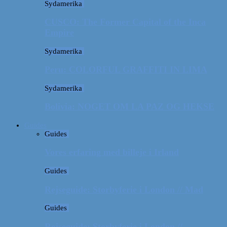
Sydamerika
CUSCO: The Former Capital of the Inca
Empire
Sydamerika
Peru: COLORFUL GRAFFITI IN LIMA
Sydamerika
Bolivia: NOGET OM LA PAZ OG HEKSE
Guides
Guides
Vores erfaring med billeje i Irland
Guides
Rejseguide: Storbyferie i London // Mad
Guides
Rejseguide: Storbyferie i London //