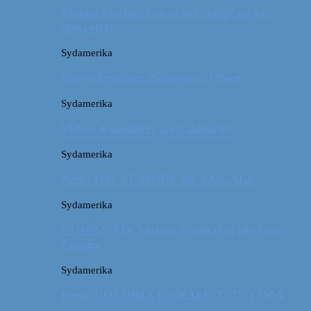
Machu Picchu: Om at stå tidligt op for
oplevelser
Sydamerika
For et år siden: På eventyr i Peru
Sydamerika
Video: 4 måneder på 3 minutter
Sydamerika
Peru: OM AT MØDE DE LOKALE
Sydamerika
CUSCO: The Former Capital of the Inca
Empire
Sydamerika
Peru: COLORFUL GRAFFITI IN LIMA