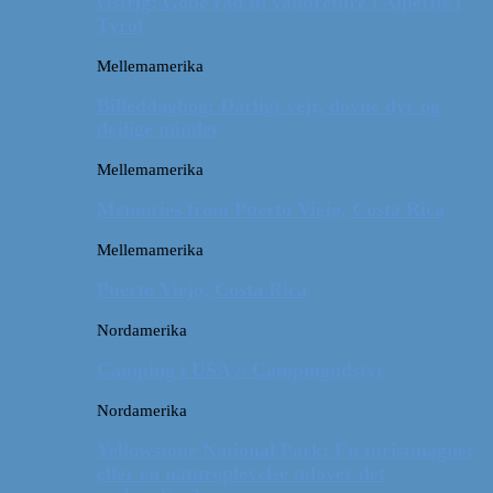
Østrig: Gode råd til vandreture i Alperne i
Tyrol
Mellemamerika
Billeddagbog: Dårligt vejr, dovne dyr og
dejlige minder
Mellemamerika
Memories from Puerto Viejo, Costa Rica
Mellemamerika
Puerto Viejo, Costa Rica
Nordamerika
Camping i USA // Campingudstyr
Nordamerika
Yellowstone National Park: En turistmagnet
eller en naturoplevelse udover det