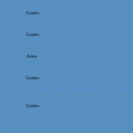
Guide: Julemarkeder i Hamborg
Guides
Rejseguide: Storbyferie i München
Guides
Guide: Få hjælp ved flyforsinkelse
Asien
Rejseguide: Hiking på Den Kinesiske Mur
Guides
Rejseguide: Vores anbefalinger til New York
City
Guides
Guide: Sådan finder du den bedste plads i
flyet