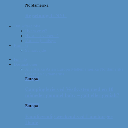
Nordamerika
Rejsebudget: NYC
Om Afterglobe
Hvem er vi?
Hvor har vi været?
Vores rejseudstyr
Kontakt
Samarbejde
Forside
Destinationer
Alle
Afrika
Asien
Europa
Mellemamerika
Nordamerika
Oceanien
Sydamerika
Europa
Campingferie ved Vestkysten med en 10
måneder gammel baby – galt eller genialt?
Europa
Familievenlig weekend ved Lüneburger
Heide