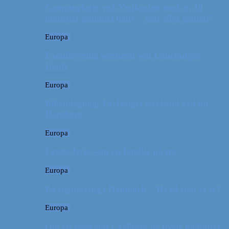
Campingferie ved Vestkysten med en 10
måneder gammel baby – galt eller genialt?
Europa
Familievenlig weekend ved Lüneburger
Heide
Europa
Billeddagbog: Forlænget weekend syd for
Hamborg
Europa
Første ferie som en familie på tre
Europa
På sightseeing i Danmark // Hvad skal vi se?
Europa
Om en weekend i Aalborg og livets kolbøtter