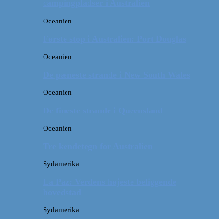
campingpladser i Australien
Oceanien
Første stop i Australien: Port Douglas
Oceanien
De pæneste strande i New South Wales
Oceanien
De fineste strande i Queensland
Oceanien
Tre kendetegn for Australien
Sydamerika
La Paz: Verdens højeste beliggende
hovedstad
Sydamerika