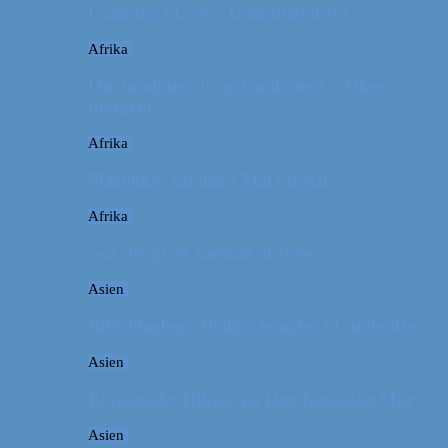
Camping i USA // Campingudstyr
Afrika
Om tandpine, te og traditioner i Atlas-
bjergene
Afrika
Marokko: En dag i Marrakech
Afrika
Når det giver mening at rejse
Asien
Billeddagbog: Hellige templer i Cambodja
Asien
Rejseguide: Hiking på Den Kinesiske Mur
Asien