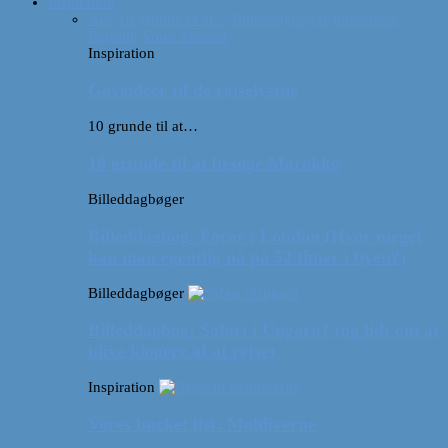
Inspiration
Alle
10 grunde til at…
Billeddagbøger
Interviews
Rejsetip
Vores videoer
Inspiration
Gaveideer til de rejselystne
10 grunde til at…
10 grunde til at besøge Marokko
Billeddagbøger
Billeddagbog: Forår i London (Hvor meget
kan man egentlig nå på 52 timer i byen?)
Billeddagbøger
Billeddagbog: Safari i Ungarn? (og lidt om at
blive klogere af at rejse)
Inspiration
Vores bucket list: Maldiverne