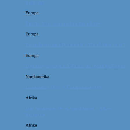
måneder
Europa
Første ferie som en familie på tre
Europa
På sightseeing i Danmark // Hvad skal vi se?
Europa
Om en weekend i Aalborg og livets kolbøtter
Nordamerika
Camping i USA // Campingudstyr
Afrika
Om tandpine, te og traditioner i Atlas-
bjergene
Afrika