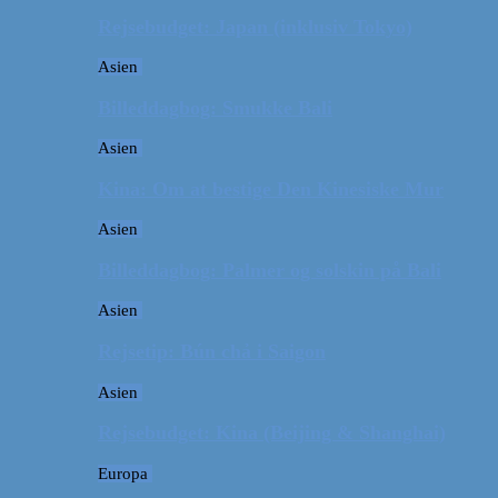
Rejsebudget: Japan (inklusiv Tokyo)
Asien
Billeddagbog: Smukke Bali
Asien
Kina: Om at bestige Den Kinesiske Mur
Asien
Billeddagbog: Palmer og solskin på Bali
Asien
Rejsetip: Bún chả i Saigon
Asien
Rejsebudget: Kina (Beijing & Shanghai)
Europa