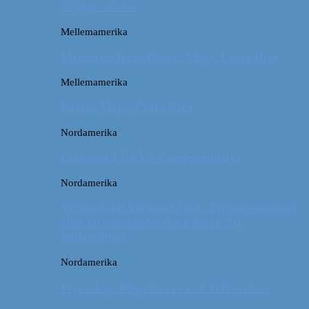
dejlige minder
Mellemamerika
Memories from Puerto Viejo, Costa Rica
Mellemamerika
Puerto Viejo, Costa Rica
Nordamerika
Camping i USA // Campingudstyr
Nordamerika
Yellowstone National Park: En turistmagnet
eller en naturoplevelse udover det
sædvanlige?
Nordamerika
Wyoming: Meget mere end Yellowstone