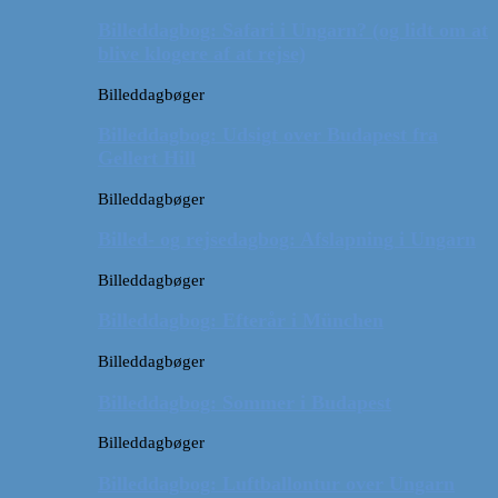
Billeddagbog: Safari i Ungarn? (og lidt om at
blive klogere af at rejse)
Billeddagbøger
Billeddagbog: Udsigt over Budapest fra
Gellert Hill
Billeddagbøger
Billed- og rejsedagbog: Afslapning i Ungarn
Billeddagbøger
Billeddagbog: Efterår i München
Billeddagbøger
Billeddagbog: Sommer i Budapest
Billeddagbøger
Billeddagbog: Luftballontur over Ungarn