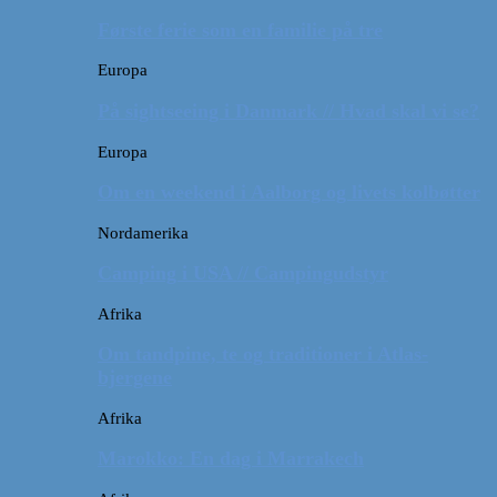
Første ferie som en familie på tre
Europa
På sightseeing i Danmark // Hvad skal vi se?
Europa
Om en weekend i Aalborg og livets kolbøtter
Nordamerika
Camping i USA // Campingudstyr
Afrika
Om tandpine, te og traditioner i Atlas-
bjergene
Afrika
Marokko: En dag i Marrakech