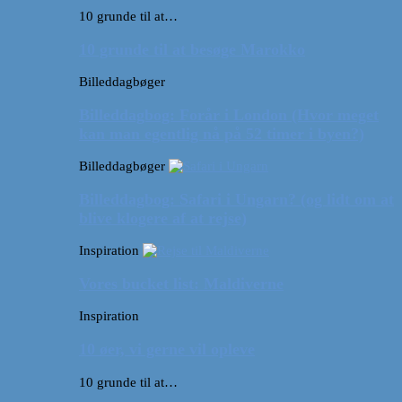
10 grunde til at…
10 grunde til at besøge Marokko
Billeddagbøger
Billeddagbog: Forår i London (Hvor meget
kan man egentlig nå på 52 timer i byen?)
Billeddagbøger
Billeddagbog: Safari i Ungarn? (og lidt om at
blive klogere af at rejse)
Inspiration
Vores bucket list: Maldiverne
Inspiration
10 øer, vi gerne vil opleve
10 grunde til at…