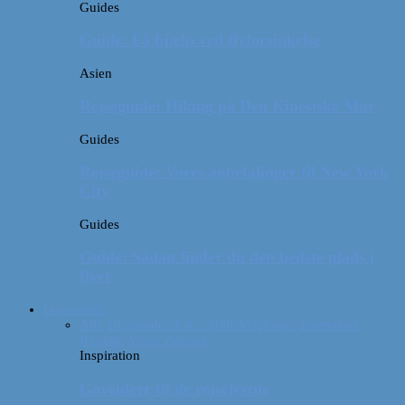
Guides
Guide: Få hjælp ved flyforsinkelse
Asien
Rejseguide: Hiking på Den Kinesiske Mur
Guides
Rejseguide: Vores anbefalinger til New York
City
Guides
Guide: Sådan finder du den bedste plads i
flyet
Inspiration
Alle
10 grunde til at…
Billeddagbøger
Interviews
Rejsetip
Vores videoer
Inspiration
Gaveideer til de rejselystne