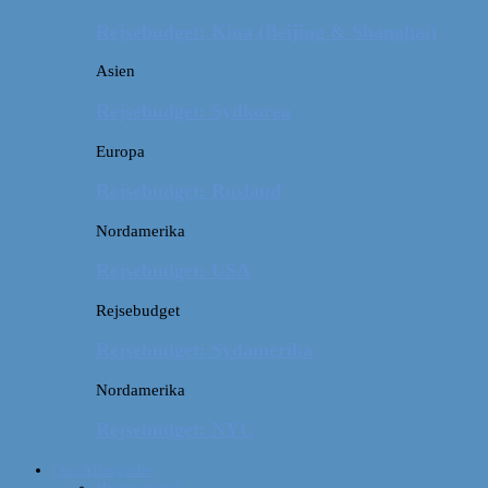
Rejsebudget: Kina (Beijing & Shanghai)
Asien
Rejsebudget: Sydkorea
Europa
Rejsebudget: Rusland
Nordamerika
Rejsebudget: USA
Rejsebudget
Rejsebudget: Sydamerika
Nordamerika
Rejsebudget: NYC
Om Afterglobe
Hvem er vi?