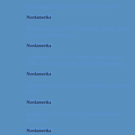
Wyoming: Meget mere end Yellowstone
Nordamerika
Roadtrip i USA #4 // Wyoming: Devils Tower
National Monument
Nordamerika
Roadtrip i USA #3 // South Dakota: Black
Hills, Custer State Park & Mt. Rushmore
Nordamerika
Roadtrip i USA 2017 #2 // Badlands National
Park
Nordamerika
Roadtrip i USA 2017 #1 // Fra Boston til
Badlands
Nordamerika