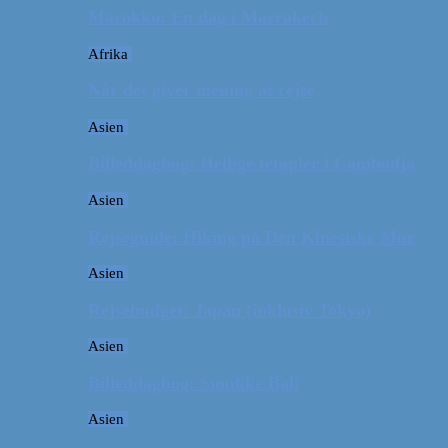
Marokko: En dag i Marrakech
Afrika
Når det giver mening at rejse
Asien
Billeddagbog: Hellige templer i Cambodja
Asien
Rejseguide: Hiking på Den Kinesiske Mur
Asien
Rejsebudget: Japan (inklusiv Tokyo)
Asien
Billeddagbog: Smukke Bali
Asien