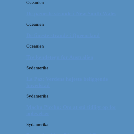
Oceanien
De pæneste strande i New South Wales
Oceanien
De fineste strande i Queensland
Oceanien
Tre kendetegn for Australien
Sydamerika
La Paz: Verdens højeste beliggende
hovedstad
Sydamerika
Machu Picchu: Om at stå tidligt op for
oplevelser
Sydamerika