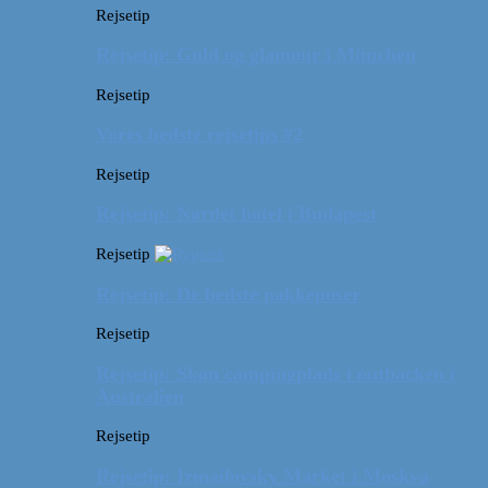
Rejsetip
Rejsetip: Guld og glamour i München
Rejsetip
Vores bedste rejsetips #2
Rejsetip
Rejsetip: Nørdet hotel i Budapest
Rejsetip
Rejsetip: De bedste pakkeposer
Rejsetip
Rejsetip: Skøn campingplads i outbacken i
Australien
Rejsetip
Rejsetip: Izmailovsky Market i Moskva