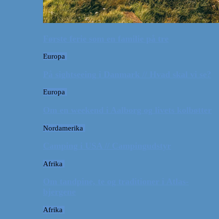
Første ferie som en familie på tre
Europa
På sightseeing i Danmark // Hvad skal vi se?
Europa
Om en weekend i Aalborg og livets kolbøtter
Nordamerika
Camping i USA // Campingudstyr
Afrika
Om tandpine, te og traditioner i Atlas-
bjergene
Afrika