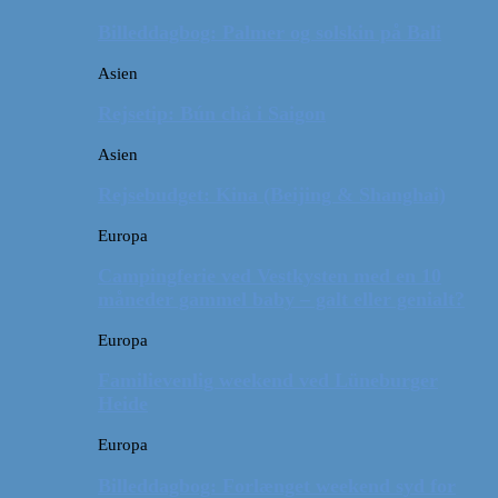
Billeddagbog: Palmer og solskin på Bali
Asien
Rejsetip: Bún chả i Saigon
Asien
Rejsebudget: Kina (Beijing & Shanghai)
Europa
Campingferie ved Vestkysten med en 10
måneder gammel baby – galt eller genialt?
Europa
Familievenlig weekend ved Lüneburger
Heide
Europa
Billeddagbog: Forlænget weekend syd for