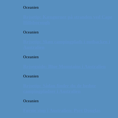
Oceanien
Rejsetip: Kænguruer på stranden ved Cape
Hillsborough
Oceanien
Rejsetip: Skøn campingplads i outbacken i
Australien
Oceanien
Rejseguide: Blue Mountains i Australien
Oceanien
Rejsetip: Sådan finder du de bedste
campingpladser i Australien
Oceanien
Første stop i Australien: Port Douglas