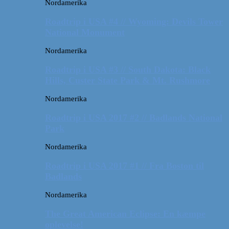
Nordamerika
Roadtrip i USA #4 // Wyoming: Devils Tower
National Monument
Nordamerika
Roadtrip i USA #3 // South Dakota: Black
Hills, Custer State Park & Mt. Rushmore
Nordamerika
Roadtrip i USA 2017 #2 // Badlands National
Park
Nordamerika
Roadtrip i USA 2017 #1 // Fra Boston til
Badlands
Nordamerika
The Great American Eclipse: En kæmpe
oplevelse!