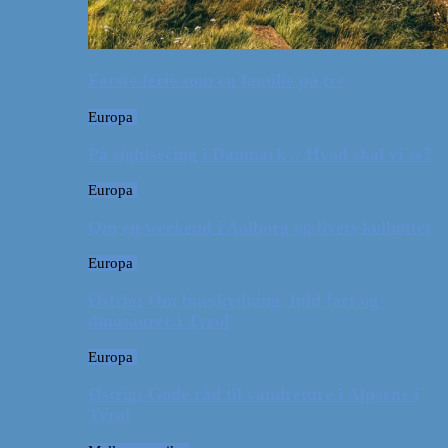
Første ferie som en familie på tre
Europa
På sightseeing i Danmark // Hvad skal vi se?
Europa
Om en weekend i Aalborg og livets kolbøtter
Europa
Østrig: Om bueskydning, fuld fart og
dinosaurer i Tyrol
Europa
Østrig: Gode råd til vandreture i Alperne i
Tyrol