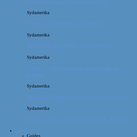
For et år siden: På eventyr i Peru
Sydamerika
Video: 4 måneder på 3 minutter
Sydamerika
Peru: OM AT MØDE DE LOKALE
Sydamerika
CUSCO: The Former Capital of the Inca
Empire
Sydamerika
Peru: COLORFUL GRAFFITI IN LIMA
Sydamerika
Bolivia: NOGET OM LA PAZ OG HEKSE
Guides
Guides