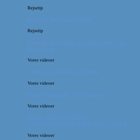
Rejsetip
Rejsetip: Bún chả i Saigon
Rejsetip
Rejsetip: Det bedste georgiske mad i Skt.
Petersborg
Vores videoer
Video: En timelapse fra Seoul
Vores videoer
Video: 4 måneder på 3 minutter
Vores videoer
Video: ALBUQUERQUE
INTERNATIONAL BALLOON FIESTA
Vores videoer