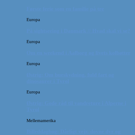
Første ferie som en familie på tre
Europa
På sightseeing i Danmark // Hvad skal vi se?
Europa
Om en weekend i Aalborg og livets kolbøtter
Europa
Østrig: Om bueskydning, fuld fart og
dinosaurer i Tyrol
Europa
Østrig: Gode råd til vandreture i Alperne i
Tyrol
Mellemamerika
Billeddagbog: Dårligt vejr, dovne dyr og