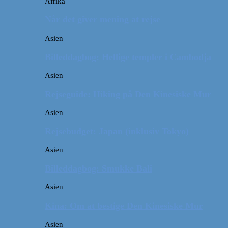
Afrika
Når det giver mening at rejse
Asien
Billeddagbog: Hellige templer i Cambodja
Asien
Rejseguide: Hiking på Den Kinesiske Mur
Asien
Rejsebudget: Japan (inklusiv Tokyo)
Asien
Billeddagbog: Smukke Bali
Asien
Kina: Om at bestige Den Kinesiske Mur
Asien