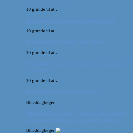
10 grunde til at…
10 grunde til at tage på roadtrip i USA
10 grunde til at…
10 grunde til at besøge Las Vegas
10 grunde til at…
10 grunde til at pakke rygsækken og rejse ud
i verden
10 grunde til at…
10 grunde til at besøge Arizona
Billeddagbøger
Billeddagbog: Forår i London (Hvor meget
kan man egentlig nå på 52 timer i byen?)
Billeddagbøger