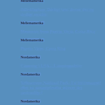
Mellemamerika
Billeddagbog: Dårligt vejr, dovne dyr og
dejlige minder
Mellemamerika
Memories from Puerto Viejo, Costa Rica
Mellemamerika
Puerto Viejo, Costa Rica
Nordamerika
Camping i USA // Campingudstyr
Nordamerika
Yellowstone National Park: En turistmagnet
eller en naturoplevelse udover det
sædvanlige?
Nordamerika