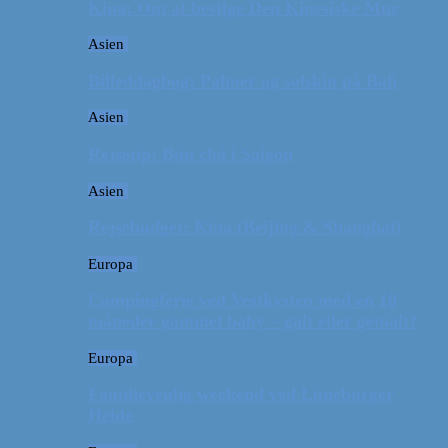
Kina: Om at bestige Den Kinesiske Mur
Asien
Billeddagbog: Palmer og solskin på Bali
Asien
Rejsetip: Bún chả i Saigon
Asien
Rejsebudget: Kina (Beijing & Shanghai)
Europa
Campingferie ved Vestkysten med en 10
måneder gammel baby – galt eller genialt?
Europa
Familievenlig weekend ved Lüneburger
Heide