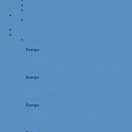
Hvor har vi været?
Vores rejseudstyr
Kontakt
Samarbejde
Forside
Destinationer
Alle
Afrika
Asien
Europa
Mellemamerika
Nordamerika
Oceanien
Sydamerika
Europa
Campingferie ved Vestkysten med en 10
måneder gammel baby – galt eller genialt?
Europa
Familievenlig weekend ved Lüneburger
Heide
Europa
Billeddagbog: Forlænget weekend syd for
Hamborg