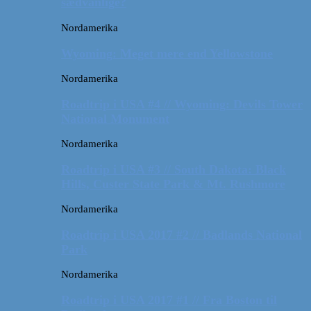
sædvanlige?
Nordamerika
Wyoming: Meget mere end Yellowstone
Nordamerika
Roadtrip i USA #4 // Wyoming: Devils Tower
National Monument
Nordamerika
Roadtrip i USA #3 // South Dakota: Black
Hills, Custer State Park & Mt. Rushmore
Nordamerika
Roadtrip i USA 2017 #2 // Badlands National
Park
Nordamerika
Roadtrip i USA 2017 #1 // Fra Boston til