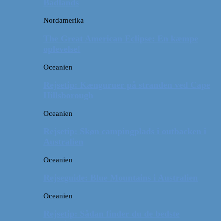
Badlands
Nordamerika
The Great American Eclipse: En kæmpe
oplevelse!
Oceanien
Rejsetip: Kænguruer på stranden ved Cape
Hillsborough
Oceanien
Rejsetip: Skøn campingplads i outbacken i
Australien
Oceanien
Rejseguide: Blue Mountains i Australien
Oceanien
Rejsetip: Sådan finder du de bedste