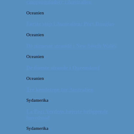
campingpladser i Australien
Oceanien
Første stop i Australien: Port Douglas
Oceanien
De pæneste strande i New South Wales
Oceanien
De fineste strande i Queensland
Oceanien
Tre kendetegn for Australien
Sydamerika
La Paz: Verdens højeste beliggende
hovedstad
Sydamerika