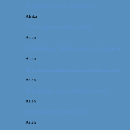
Marokko: En dag i Marrakech
Afrika
Når det giver mening at rejse
Asien
Billeddagbog: Hellige templer i Cambodja
Asien
Rejseguide: Hiking på Den Kinesiske Mur
Asien
Rejsebudget: Japan (inklusiv Tokyo)
Asien
Billeddagbog: Smukke Bali
Asien