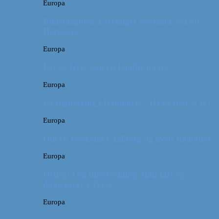
Europa
Billeddagbog: Forlænget weekend syd for
Hamborg
Europa
Første ferie som en familie på tre
Europa
På sightseeing i Danmark // Hvad skal vi se?
Europa
Om en weekend i Aalborg og livets kolbøtter
Europa
Østrig: Om bueskydning, fuld fart og
dinosaurer i Tyrol
Europa