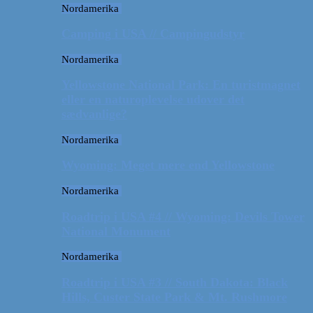
Nordamerika
Camping i USA // Campingudstyr
Nordamerika
Yellowstone National Park: En turistmagnet
eller en naturoplevelse udover det
sædvanlige?
Nordamerika
Wyoming: Meget mere end Yellowstone
Nordamerika
Roadtrip i USA #4 // Wyoming: Devils Tower
National Monument
Nordamerika
Roadtrip i USA #3 // South Dakota: Black
Hills, Custer State Park & Mt. Rushmore