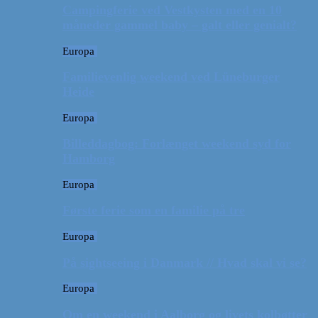
Campingferie ved Vestkysten med en 10
måneder gammel baby – galt eller genialt?
Europa
Familievenlig weekend ved Lüneburger
Heide
Europa
Billeddagbog: Forlænget weekend syd for
Hamborg
Europa
Første ferie som en familie på tre
Europa
På sightseeing i Danmark // Hvad skal vi se?
Europa
Om en weekend i Aalborg og livets kolbøtter