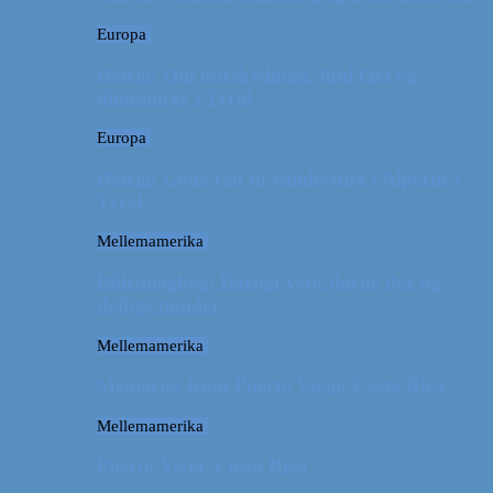
Europa
Østrig: Om bueskydning, fuld fart og
dinosaurer i Tyrol
Europa
Østrig: Gode råd til vandreture i Alperne i
Tyrol
Mellemamerika
Billeddagbog: Dårligt vejr, dovne dyr og
dejlige minder
Mellemamerika
Memories from Puerto Viejo, Costa Rica
Mellemamerika
Puerto Viejo, Costa Rica