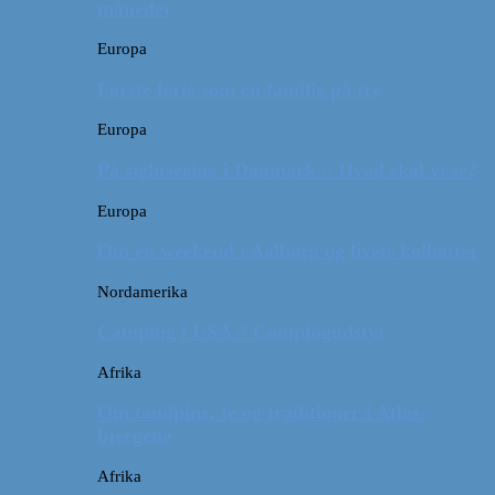
måneder
Europa
Første ferie som en familie på tre
Europa
På sightseeing i Danmark // Hvad skal vi se?
Europa
Om en weekend i Aalborg og livets kolbøtter
Nordamerika
Camping i USA // Campingudstyr
Afrika
Om tandpine, te og traditioner i Atlas-
bjergene
Afrika