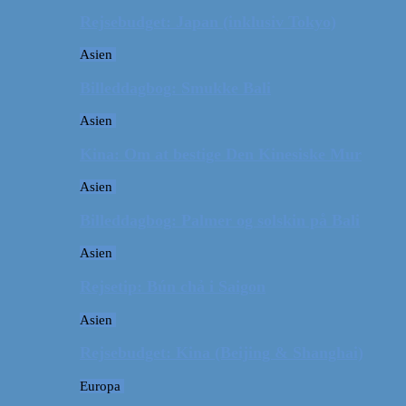
Rejsebudget: Japan (inklusiv Tokyo)
Asien
Billeddagbog: Smukke Bali
Asien
Kina: Om at bestige Den Kinesiske Mur
Asien
Billeddagbog: Palmer og solskin på Bali
Asien
Rejsetip: Bún chả i Saigon
Asien
Rejsebudget: Kina (Beijing & Shanghai)
Europa