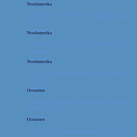
Nordamerika
Roadtrip i USA 2017 #2 // Badlands National
Park
Nordamerika
Roadtrip i USA 2017 #1 // Fra Boston til
Badlands
Nordamerika
The Great American Eclipse: En kæmpe
oplevelse!
Oceanien
Rejsetip: Kænguruer på stranden ved Cape
Hillsborough
Oceanien
Rejsetip: Skøn campingplads i outbacken i
Australien