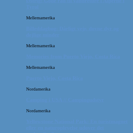
Østrig: Gode råd til vandreture i Alperne i
Tyrol
Mellemamerika
Billeddagbog: Dårligt vejr, dovne dyr og
dejlige minder
Mellemamerika
Memories from Puerto Viejo, Costa Rica
Mellemamerika
Puerto Viejo, Costa Rica
Nordamerika
Camping i USA // Campingudstyr
Nordamerika
Yellowstone National Park: En turistmagnet
eller en naturoplevelse udover det