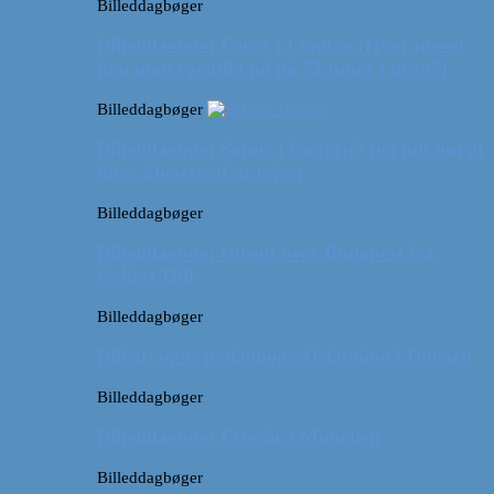
Billeddagbøger
Billeddagbog: Forår i London (Hvor meget
kan man egentlig nå på 52 timer i byen?)
Billeddagbøger
Billeddagbog: Safari i Ungarn? (og lidt om at
blive klogere af at rejse)
Billeddagbøger
Billeddagbog: Udsigt over Budapest fra
Gellert Hill
Billeddagbøger
Billed- og rejsedagbog: Afslapning i Ungarn
Billeddagbøger
Billeddagbog: Efterår i München
Billeddagbøger