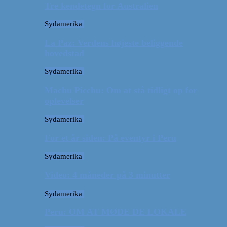
Tre kendetegn for Australien
Sydamerika
La Paz: Verdens højeste beliggende
hovedstad
Sydamerika
Machu Picchu: Om at stå tidligt op for
oplevelser
Sydamerika
For et år siden: På eventyr i Peru
Sydamerika
Video: 4 måneder på 3 minutter
Sydamerika
Peru: OM AT MØDE DE LOKALE