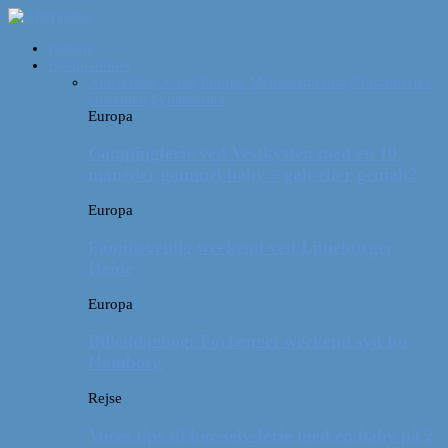
Forside
Destinationer
Alle
Afrika
Asien
Europa
Mellemamerika
Nordamerika
Oceanien
Sydamerika
Europa
Campingferie ved Vestkysten med en 10
måneder gammel baby – galt eller genialt?
Europa
Familievenlig weekend ved Lüneburger
Heide
Europa
Billeddagbog: Forlænget weekend syd for
Hamborg
Rejse
Vores tips til kør-selv-ferie med en baby på 2