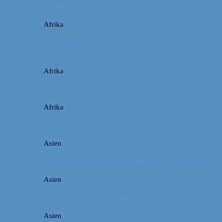
Camping i USA // Campingudstyr
Afrika
Om tandpine, te og traditioner i Atlas-
bjergene
Afrika
Marokko: En dag i Marrakech
Afrika
Når det giver mening at rejse
Asien
Billeddagbog: Hellige templer i Cambodja
Asien
Rejseguide: Hiking på Den Kinesiske Mur
Asien