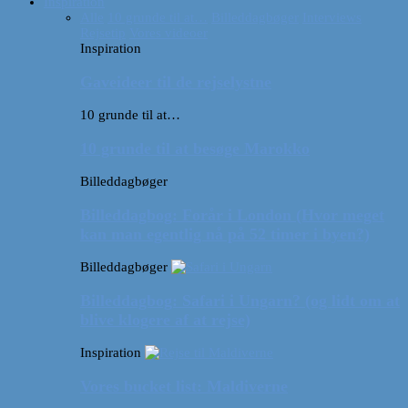
Inspiration
Alle
10 grunde til at…
Billeddagbøger
Interviews
Rejsetip
Vores videoer
Inspiration
Gaveideer til de rejselystne
10 grunde til at…
10 grunde til at besøge Marokko
Billeddagbøger
Billeddagbog: Forår i London (Hvor meget
kan man egentlig nå på 52 timer i byen?)
Billeddagbøger
Billeddagbog: Safari i Ungarn? (og lidt om at
blive klogere af at rejse)
Inspiration
Vores bucket list: Maldiverne