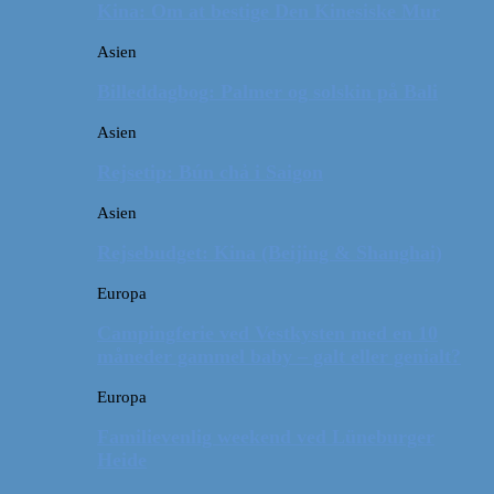
Kina: Om at bestige Den Kinesiske Mur
Asien
Billeddagbog: Palmer og solskin på Bali
Asien
Rejsetip: Bún chả i Saigon
Asien
Rejsebudget: Kina (Beijing & Shanghai)
Europa
Campingferie ved Vestkysten med en 10
måneder gammel baby – galt eller genialt?
Europa
Familievenlig weekend ved Lüneburger
Heide