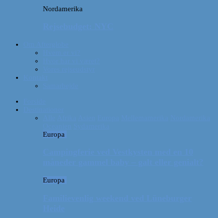
Nordamerika
Rejsebudget: NYC
Om Afterglobe
Hvem er vi?
Hvor har vi været?
Vores rejseudstyr
Kontakt
Samarbejde
Forside
Destinationer
Alle
Afrika
Asien
Europa
Mellemamerika
Nordamerika
Oceanien
Sydamerika
Europa
Campingferie ved Vestkysten med en 10
måneder gammel baby – galt eller genialt?
Europa
Familievenlig weekend ved Lüneburger
Heide