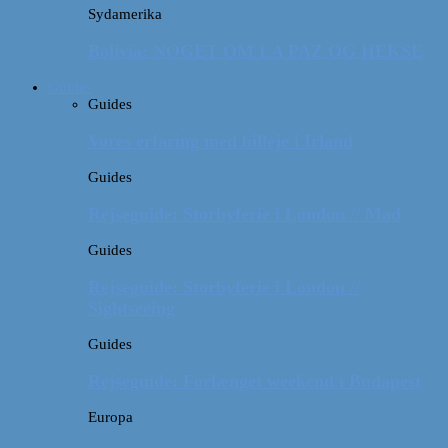
Sydamerika
Bolivia: NOGET OM LA PAZ OG HEKSE
Guides
Guides
Vores erfaring med billeje i Irland
Guides
Rejseguide: Storbyferie i London // Mad
Guides
Rejseguide: Storbyferie i London //
Sightseeing
Guides
Rejseguide: Forlænget weekend i Budapest
Europa