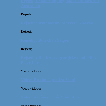
Rejsetip: Skøn campingplads i outbacken i
Australien
Rejsetip
Rejsetip: Izmailovsky Market i Moskva
Rejsetip
Rejsetip: Bún chả i Saigon
Rejsetip
Rejsetip: Det bedste georgiske mad i Skt.
Petersborg
Vores videoer
Video: En timelapse fra Seoul
Vores videoer
Video: 4 måneder på 3 minutter
Vores videoer