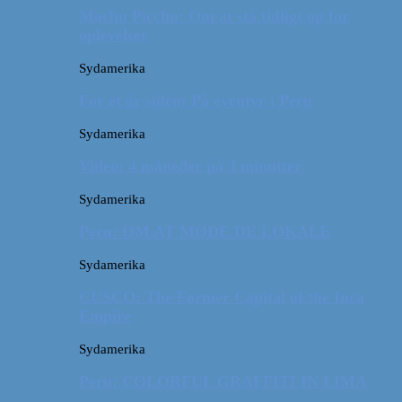
Machu Picchu: Om at stå tidligt op for
oplevelser
Sydamerika
For et år siden: På eventyr i Peru
Sydamerika
Video: 4 måneder på 3 minutter
Sydamerika
Peru: OM AT MØDE DE LOKALE
Sydamerika
CUSCO: The Former Capital of the Inca
Empire
Sydamerika
Peru: COLORFUL GRAFFITI IN LIMA