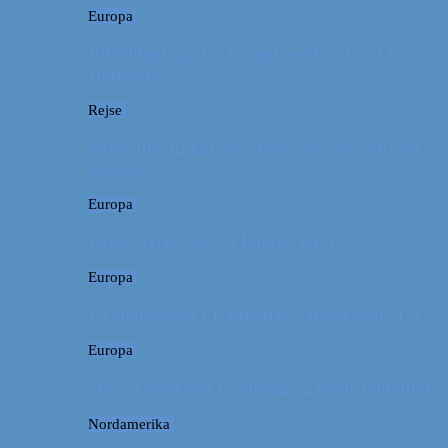
Europa
Billeddagbog: Forlænget weekend syd for
Hamborg
Rejse
Vores tips til kør-selv-ferie med en baby på 2
måneder
Europa
Første ferie som en familie på tre
Europa
På sightseeing i Danmark // Hvad skal vi se?
Europa
Om en weekend i Aalborg og livets kolbøtter
Nordamerika