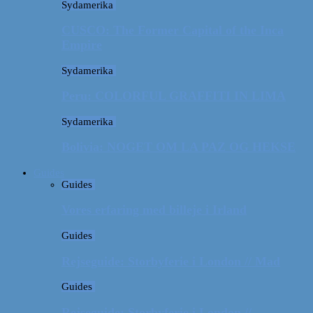
Sydamerika
CUSCO: The Former Capital of the Inca
Empire
Sydamerika
Peru: COLORFUL GRAFFITI IN LIMA
Sydamerika
Bolivia: NOGET OM LA PAZ OG HEKSE
Guides
Guides
Vores erfaring med billeje i Irland
Guides
Rejseguide: Storbyferie i London // Mad
Guides
Rejseguide: Storbyferie i London //