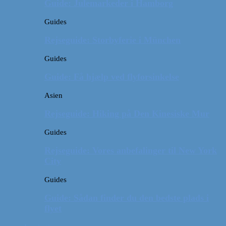
Guide: Julemarkeder i Hamborg
Guides
Rejseguide: Storbyferie i München
Guides
Guide: Få hjælp ved flyforsinkelse
Asien
Rejseguide: Hiking på Den Kinesiske Mur
Guides
Rejseguide: Vores anbefalinger til New York
City
Guides
Guide: Sådan finder du den bedste plads i
flyet