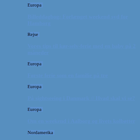
Europa
Billeddagbog: Forlænget weekend syd for
Hamborg
Rejse
Vores tips til kør-selv-ferie med en baby på 2
måneder
Europa
Første ferie som en familie på tre
Europa
På sightseeing i Danmark // Hvad skal vi se?
Europa
Om en weekend i Aalborg og livets kolbøtter
Nordamerika