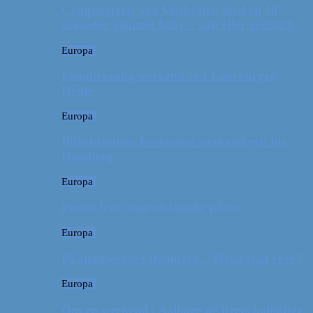
Campingferie ved Vestkysten med en 10
måneder gammel baby – galt eller genialt?
Europa
Familievenlig weekend ved Lüneburger
Heide
Europa
Billeddagbog: Forlænget weekend syd for
Hamborg
Europa
Første ferie som en familie på tre
Europa
På sightseeing i Danmark // Hvad skal vi se?
Europa
Om en weekend i Aalborg og livets kolbøtter