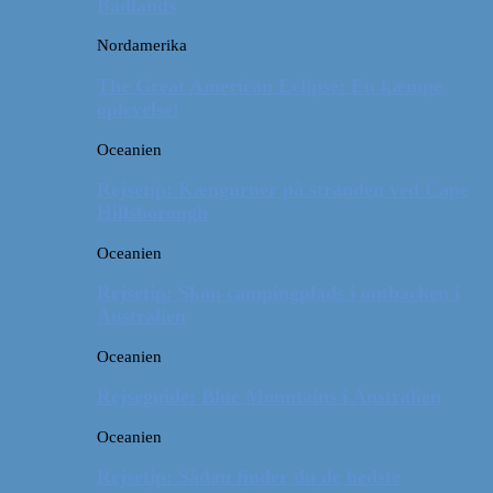
Badlands
Nordamerika
The Great American Eclipse: En kæmpe
oplevelse!
Oceanien
Rejsetip: Kænguruer på stranden ved Cape
Hillsborough
Oceanien
Rejsetip: Skøn campingplads i outbacken i
Australien
Oceanien
Rejseguide: Blue Mountains i Australien
Oceanien
Rejsetip: Sådan finder du de bedste