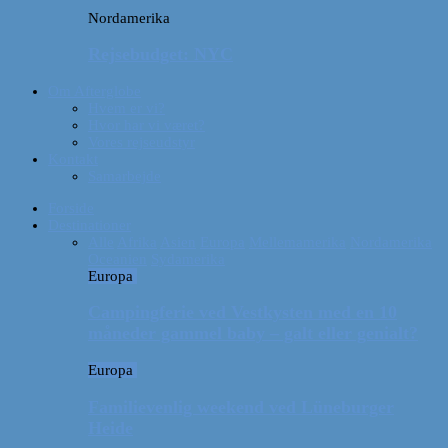
Nordamerika
Rejsebudget: NYC
Om Afterglobe
Hvem er vi?
Hvor har vi været?
Vores rejseudstyr
Kontakt
Samarbejde
Forside
Destinationer
Alle
Afrika
Asien
Europa
Mellemamerika
Nordamerika
Oceanien
Sydamerika
Europa
Campingferie ved Vestkysten med en 10
måneder gammel baby – galt eller genialt?
Europa
Familievenlig weekend ved Lüneburger
Heide