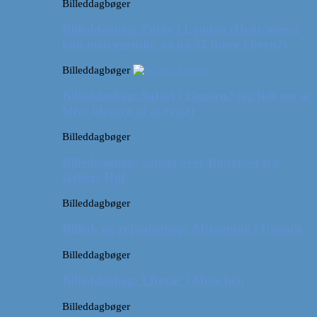
Billeddagbøger
Billeddagbog: Forår i London (Hvor meget
kan man egentlig nå på 52 timer i byen?)
Billeddagbøger
Billeddagbog: Safari i Ungarn? (og lidt om at
blive klogere af at rejse)
Billeddagbøger
Billeddagbog: Udsigt over Budapest fra
Gellert Hill
Billeddagbøger
Billed- og rejsedagbog: Afslapning i Ungarn
Billeddagbøger
Billeddagbog: Efterår i München
Billeddagbøger