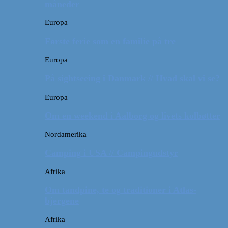
måneder
Europa
Første ferie som en familie på tre
Europa
På sightseeing i Danmark // Hvad skal vi se?
Europa
Om en weekend i Aalborg og livets kolbøtter
Nordamerika
Camping i USA // Campingudstyr
Afrika
Om tandpine, te og traditioner i Atlas-
bjergene
Afrika