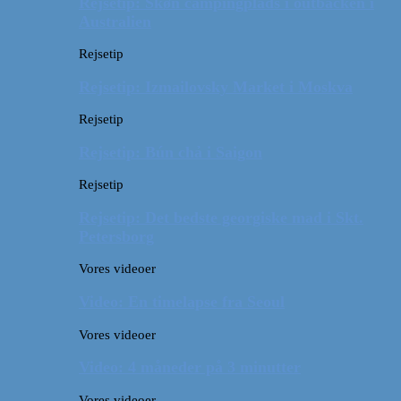
Rejsetip: Skøn campingplads i outbacken i
Australien
Rejsetip
Rejsetip: Izmailovsky Market i Moskva
Rejsetip
Rejsetip: Bún chả i Saigon
Rejsetip
Rejsetip: Det bedste georgiske mad i Skt.
Petersborg
Vores videoer
Video: En timelapse fra Seoul
Vores videoer
Video: 4 måneder på 3 minutter
Vores videoer