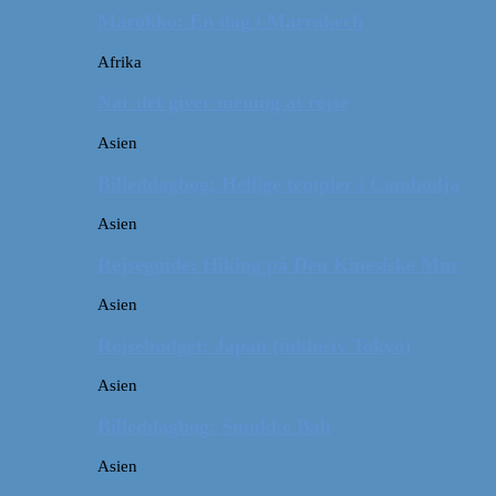
Marokko: En dag i Marrakech
Afrika
Når det giver mening at rejse
Asien
Billeddagbog: Hellige templer i Cambodja
Asien
Rejseguide: Hiking på Den Kinesiske Mur
Asien
Rejsebudget: Japan (inklusiv Tokyo)
Asien
Billeddagbog: Smukke Bali
Asien