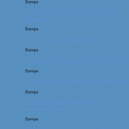
Europa
Billeddagbog: Forlænget weekend syd for
Hamborg
Europa
Første ferie som en familie på tre
Europa
På sightseeing i Danmark // Hvad skal vi se?
Europa
Om en weekend i Aalborg og livets kolbøtter
Europa
Østrig: Om bueskydning, fuld fart og
dinosaurer i Tyrol
Europa