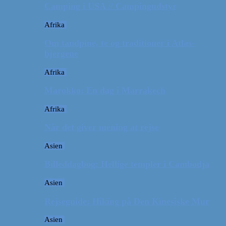
Camping i USA // Campingudstyr
Afrika
Om tandpine, te og traditioner i Atlas-
bjergene
Afrika
Marokko: En dag i Marrakech
Afrika
Når det giver mening at rejse
Asien
Billeddagbog: Hellige templer i Cambodja
Asien
Rejseguide: Hiking på Den Kinesiske Mur
Asien