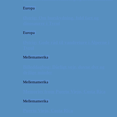
Europa
Østrig: Om bueskydning, fuld fart og
dinosaurer i Tyrol
Europa
Østrig: Gode råd til vandreture i Alperne i
Tyrol
Mellemamerika
Billeddagbog: Dårligt vejr, dovne dyr og
dejlige minder
Mellemamerika
Memories from Puerto Viejo, Costa Rica
Mellemamerika
Puerto Viejo, Costa Rica