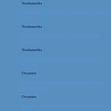
Nordamerika
Roadtrip i USA 2017 #2 // Badlands National
Park
Nordamerika
Roadtrip i USA 2017 #1 // Fra Boston til
Badlands
Nordamerika
The Great American Eclipse: En kæmpe
oplevelse!
Oceanien
Rejsetip: Kænguruer på stranden ved Cape
Hillsborough
Oceanien
Rejsetip: Skøn campingplads i outbacken i
Australien