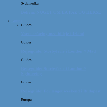
Sydamerika
Bolivia: NOGET OM LA PAZ OG HEKSE
Guides
Guides
Vores erfaring med billeje i Irland
Guides
Rejseguide: Storbyferie i London // Mad
Guides
Rejseguide: Storbyferie i London //
Sightseeing
Guides
Rejseguide: Forlænget weekend i Budapest
Europa