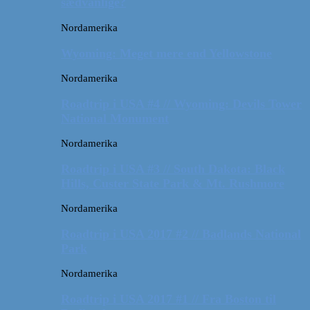
sædvanlige?
Nordamerika
Wyoming: Meget mere end Yellowstone
Nordamerika
Roadtrip i USA #4 // Wyoming: Devils Tower
National Monument
Nordamerika
Roadtrip i USA #3 // South Dakota: Black
Hills, Custer State Park & Mt. Rushmore
Nordamerika
Roadtrip i USA 2017 #2 // Badlands National
Park
Nordamerika
Roadtrip i USA 2017 #1 // Fra Boston til