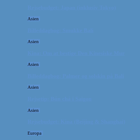
Rejsebudget: Japan (inklusiv Tokyo)
Asien
Billeddagbog: Smukke Bali
Asien
Kina: Om at bestige Den Kinesiske Mur
Asien
Billeddagbog: Palmer og solskin på Bali
Asien
Rejsetip: Bún chả i Saigon
Asien
Rejsebudget: Kina (Beijing & Shanghai)
Europa