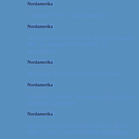
Nordamerika
Camping i USA // Campingudstyr
Nordamerika
Yellowstone National Park: En turistmagnet
eller en naturoplevelse udover det
sædvanlige?
Nordamerika
Wyoming: Meget mere end Yellowstone
Nordamerika
Roadtrip i USA #4 // Wyoming: Devils Tower
National Monument
Nordamerika
Roadtrip i USA #3 // South Dakota: Black
Hills, Custer State Park & Mt. Rushmore