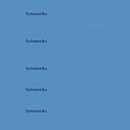
Tre kendetegn for Australien
Sydamerika
La Paz: Verdens højeste beliggende
hovedstad
Sydamerika
Machu Picchu: Om at stå tidligt op for
oplevelser
Sydamerika
For et år siden: På eventyr i Peru
Sydamerika
Video: 4 måneder på 3 minutter
Sydamerika
Peru: OM AT MØDE DE LOKALE