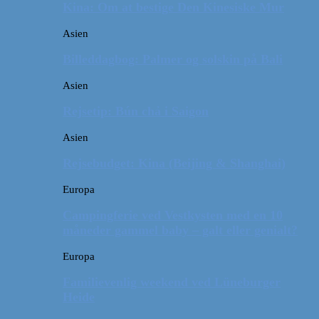
Kina: Om at bestige Den Kinesiske Mur
Asien
Billeddagbog: Palmer og solskin på Bali
Asien
Rejsetip: Bún chả i Saigon
Asien
Rejsebudget: Kina (Beijing & Shanghai)
Europa
Campingferie ved Vestkysten med en 10
måneder gammel baby – galt eller genialt?
Europa
Familievenlig weekend ved Lüneburger
Heide