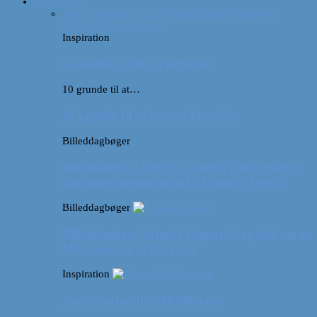
Inspiration
Alle
10 grunde til at…
Billeddagbøger
Interviews
Rejsetip
Vores videoer
Inspiration
Gaveideer til de rejselystne
10 grunde til at…
10 grunde til at besøge Marokko
Billeddagbøger
Billeddagbog: Forår i London (Hvor meget
kan man egentlig nå på 52 timer i byen?)
Billeddagbøger
Billeddagbog: Safari i Ungarn? (og lidt om at
blive klogere af at rejse)
Inspiration
Vores bucket list: Maldiverne