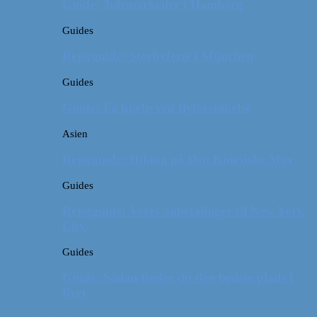
Guide: Julemarkeder i Hamborg
Guides
Rejseguide: Storbyferie i München
Guides
Guide: Få hjælp ved flyforsinkelse
Asien
Rejseguide: Hiking på Den Kinesiske Mur
Guides
Rejseguide: Vores anbefalinger til New York
City
Guides
Guide: Sådan finder du den bedste plads i
flyet