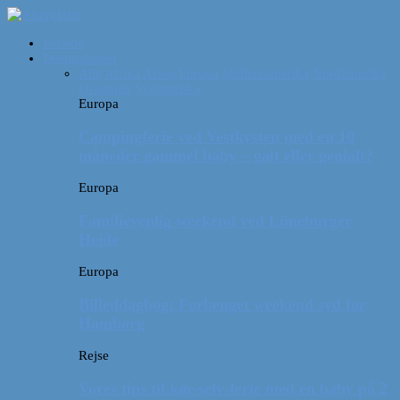
Forside
Destinationer
Alle
Afrika
Asien
Europa
Mellemamerika
Nordamerika
Oceanien
Sydamerika
Europa
Campingferie ved Vestkysten med en 10
måneder gammel baby – galt eller genialt?
Europa
Familievenlig weekend ved Lüneburger
Heide
Europa
Billeddagbog: Forlænget weekend syd for
Hamborg
Rejse
Vores tips til kør-selv-ferie med en baby på 2