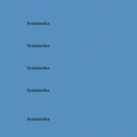
Machu Picchu: Om at stå tidligt op for
oplevelser
Sydamerika
For et år siden: På eventyr i Peru
Sydamerika
Video: 4 måneder på 3 minutter
Sydamerika
Peru: OM AT MØDE DE LOKALE
Sydamerika
CUSCO: The Former Capital of the Inca
Empire
Sydamerika
Peru: COLORFUL GRAFFITI IN LIMA