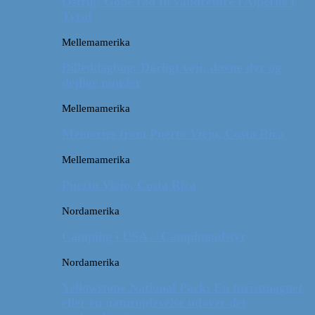
Østrig: Gode råd til vandreture i Alperne i
Tyrol
Mellemamerika
Billeddagbog: Dårligt vejr, dovne dyr og
dejlige minder
Mellemamerika
Memories from Puerto Viejo, Costa Rica
Mellemamerika
Puerto Viejo, Costa Rica
Nordamerika
Camping i USA // Campingudstyr
Nordamerika
Yellowstone National Park: En turistmagnet
eller en naturoplevelse udover det