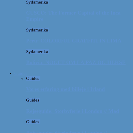
Sydamerika
CUSCO: The Former Capital of the Inca
Empire
Sydamerika
Peru: COLORFUL GRAFFITI IN LIMA
Sydamerika
Bolivia: NOGET OM LA PAZ OG HEKSE
Guides
Guides
Vores erfaring med billeje i Irland
Guides
Rejseguide: Storbyferie i London // Mad
Guides
Rejseguide: Storbyferie i London //