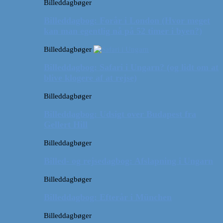
Billeddagbøger
Billeddagbog: Forår i London (Hvor meget
kan man egentlig nå på 52 timer i byen?)
Billeddagbøger
Billeddagbog: Safari i Ungarn? (og lidt om at
blive klogere af at rejse)
Billeddagbøger
Billeddagbog: Udsigt over Budapest fra
Gellert Hill
Billeddagbøger
Billed- og rejsedagbog: Afslapning i Ungarn
Billeddagbøger
Billeddagbog: Efterår i München
Billeddagbøger