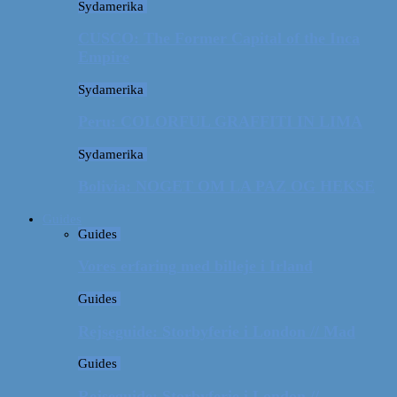
Sydamerika
CUSCO: The Former Capital of the Inca
Empire
Sydamerika
Peru: COLORFUL GRAFFITI IN LIMA
Sydamerika
Bolivia: NOGET OM LA PAZ OG HEKSE
Guides
Guides
Vores erfaring med billeje i Irland
Guides
Rejseguide: Storbyferie i London // Mad
Guides
Rejseguide: Storbyferie i London //