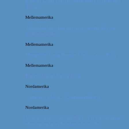
Østrig: Gode råd til vandreture i Alperne i
Tyrol
Mellemamerika
Billeddagbog: Dårligt vejr, dovne dyr og
dejlige minder
Mellemamerika
Memories from Puerto Viejo, Costa Rica
Mellemamerika
Puerto Viejo, Costa Rica
Nordamerika
Camping i USA // Campingudstyr
Nordamerika
Yellowstone National Park: En turistmagnet
eller en naturoplevelse udover det