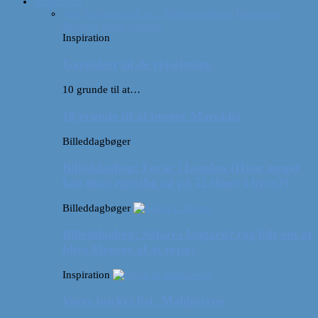
Inspiration
Alle
10 grunde til at…
Billeddagbøger
Interviews
Rejsetip
Vores videoer
Inspiration
Gaveideer til de rejselystne
10 grunde til at…
10 grunde til at besøge Marokko
Billeddagbøger
Billeddagbog: Forår i London (Hvor meget
kan man egentlig nå på 52 timer i byen?)
Billeddagbøger
Billeddagbog: Safari i Ungarn? (og lidt om at
blive klogere af at rejse)
Inspiration
Vores bucket list: Maldiverne