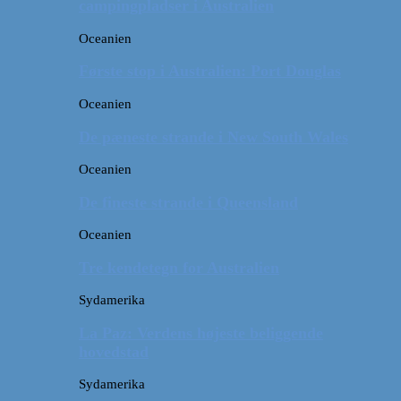
campingpladser i Australien
Oceanien
Første stop i Australien: Port Douglas
Oceanien
De pæneste strande i New South Wales
Oceanien
De fineste strande i Queensland
Oceanien
Tre kendetegn for Australien
Sydamerika
La Paz: Verdens højeste beliggende
hovedstad
Sydamerika