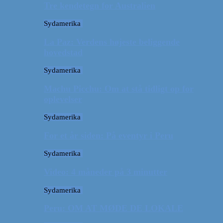
Tre kendetegn for Australien
Sydamerika
La Paz: Verdens højeste beliggende
hovedstad
Sydamerika
Machu Picchu: Om at stå tidligt op for
oplevelser
Sydamerika
For et år siden: På eventyr i Peru
Sydamerika
Video: 4 måneder på 3 minutter
Sydamerika
Peru: OM AT MØDE DE LOKALE