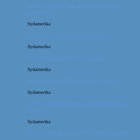
Machu Picchu: Om at stå tidligt op for
oplevelser
Sydamerika
For et år siden: På eventyr i Peru
Sydamerika
Video: 4 måneder på 3 minutter
Sydamerika
Peru: OM AT MØDE DE LOKALE
Sydamerika
CUSCO: The Former Capital of the Inca
Empire
Sydamerika
Peru: COLORFUL GRAFFITI IN LIMA