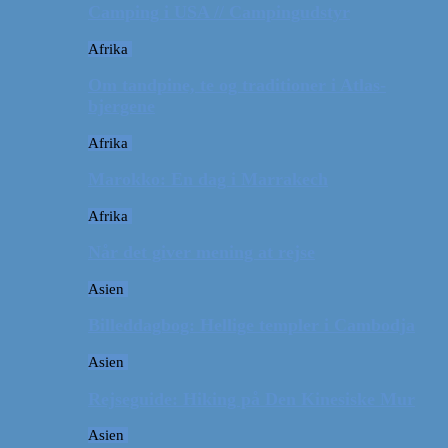
Camping i USA // Campingudstyr
Afrika
Om tandpine, te og traditioner i Atlas-
bjergene
Afrika
Marokko: En dag i Marrakech
Afrika
Når det giver mening at rejse
Asien
Billeddagbog: Hellige templer i Cambodja
Asien
Rejseguide: Hiking på Den Kinesiske Mur
Asien