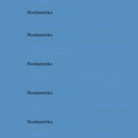
sædvanlige?
Nordamerika
Wyoming: Meget mere end Yellowstone
Nordamerika
Roadtrip i USA #4 // Wyoming: Devils Tower
National Monument
Nordamerika
Roadtrip i USA #3 // South Dakota: Black
Hills, Custer State Park & Mt. Rushmore
Nordamerika
Roadtrip i USA 2017 #2 // Badlands National
Park
Nordamerika
Roadtrip i USA 2017 #1 // Fra Boston til