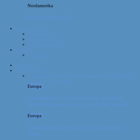
Nordamerika
Rejsebudget: NYC
Om Afterglobe
Hvem er vi?
Hvor har vi været?
Vores rejseudstyr
Kontakt
Samarbejde
Forside
Destinationer
Alle
Afrika
Asien
Europa
Mellemamerika
Nordamerika
Oceanien
Sydamerika
Europa
Campingferie ved Vestkysten med en 10
måneder gammel baby – galt eller genialt?
Europa
Familievenlig weekend ved Lüneburger
Heide