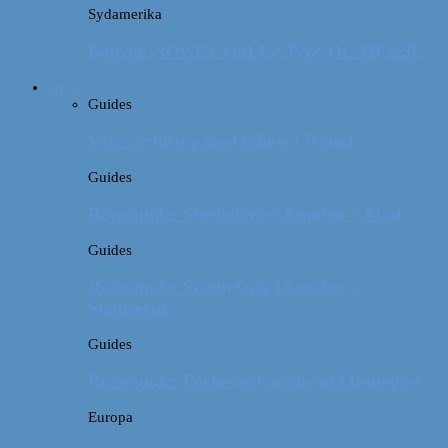
Sydamerika
Bolivia: NOGET OM LA PAZ OG HEKSE
Guides
Guides
Vores erfaring med billeje i Irland
Guides
Rejseguide: Storbyferie i London // Mad
Guides
Rejseguide: Storbyferie i London //
Sightseeing
Guides
Rejseguide: Forlænget weekend i Budapest
Europa