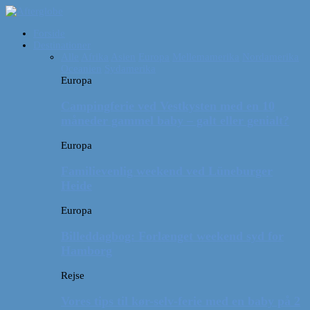
Forside
Destinationer
Alle
Afrika
Asien
Europa
Mellemamerika
Nordamerika
Oceanien
Sydamerika
Europa
Campingferie ved Vestkysten med en 10
måneder gammel baby – galt eller genialt?
Europa
Familievenlig weekend ved Lüneburger
Heide
Europa
Billeddagbog: Forlænget weekend syd for
Hamborg
Rejse
Vores tips til kør-selv-ferie med en baby på 2