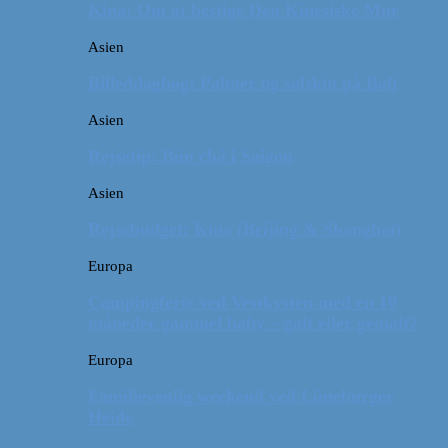
Kina: Om at bestige Den Kinesiske Mur
Asien
Billeddagbog: Palmer og solskin på Bali
Asien
Rejsetip: Bún chả i Saigon
Asien
Rejsebudget: Kina (Beijing & Shanghai)
Europa
Campingferie ved Vestkysten med en 10
måneder gammel baby – galt eller genialt?
Europa
Familievenlig weekend ved Lüneburger
Heide