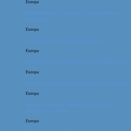
Europa
Billeddagbog: Forlænget weekend syd for
Hamborg
Europa
Første ferie som en familie på tre
Europa
På sightseeing i Danmark // Hvad skal vi se?
Europa
Om en weekend i Aalborg og livets kolbøtter
Europa
Østrig: Om bueskydning, fuld fart og
dinosaurer i Tyrol
Europa