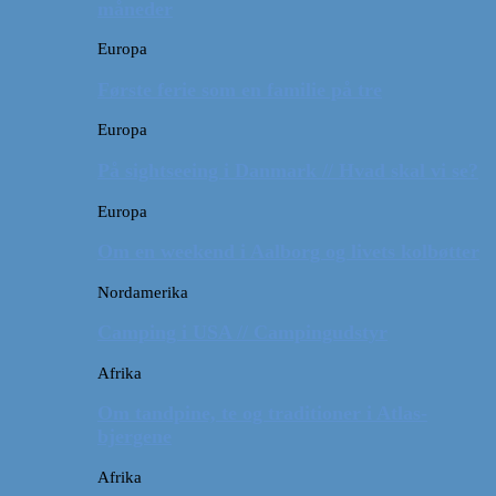
måneder
Europa
Første ferie som en familie på tre
Europa
På sightseeing i Danmark // Hvad skal vi se?
Europa
Om en weekend i Aalborg og livets kolbøtter
Nordamerika
Camping i USA // Campingudstyr
Afrika
Om tandpine, te og traditioner i Atlas-
bjergene
Afrika