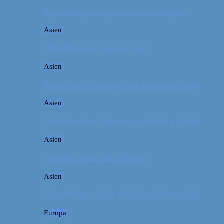
Rejsebudget: Japan (inklusiv Tokyo)
Asien
Billeddagbog: Smukke Bali
Asien
Kina: Om at bestige Den Kinesiske Mur
Asien
Billeddagbog: Palmer og solskin på Bali
Asien
Rejsetip: Bún chả i Saigon
Asien
Rejsebudget: Kina (Beijing & Shanghai)
Europa