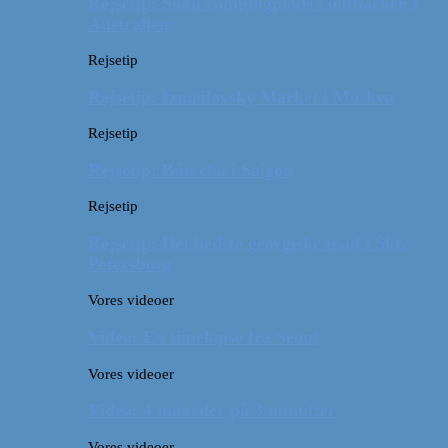
Rejsetip: Skøn campingplads i outbacken i
Australien
Rejsetip
Rejsetip: Izmailovsky Market i Moskva
Rejsetip
Rejsetip: Bún chả i Saigon
Rejsetip
Rejsetip: Det bedste georgiske mad i Skt.
Petersborg
Vores videoer
Video: En timelapse fra Seoul
Vores videoer
Video: 4 måneder på 3 minutter
Vores videoer