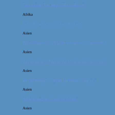
Marokko: En dag i Marrakech
Afrika
Når det giver mening at rejse
Asien
Billeddagbog: Hellige templer i Cambodja
Asien
Rejseguide: Hiking på Den Kinesiske Mur
Asien
Rejsebudget: Japan (inklusiv Tokyo)
Asien
Billeddagbog: Smukke Bali
Asien