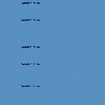
Nordamerika
Camping i USA // Campingudstyr
Nordamerika
Yellowstone National Park: En turistmagnet
eller en naturoplevelse udover det
sædvanlige?
Nordamerika
Wyoming: Meget mere end Yellowstone
Nordamerika
Roadtrip i USA #4 // Wyoming: Devils Tower
National Monument
Nordamerika
Roadtrip i USA #3 // South Dakota: Black
Hills, Custer State Park & Mt. Rushmore