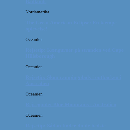
Badlands
Nordamerika
The Great American Eclipse: En kæmpe
oplevelse!
Oceanien
Rejsetip: Kænguruer på stranden ved Cape
Hillsborough
Oceanien
Rejsetip: Skøn campingplads i outbacken i
Australien
Oceanien
Rejseguide: Blue Mountains i Australien
Oceanien
Rejsetip: Sådan finder du de bedste