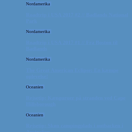
Nordamerika
Roadtrip i USA 2017 #2 // Badlands National
Park
Nordamerika
Roadtrip i USA 2017 #1 // Fra Boston til
Badlands
Nordamerika
The Great American Eclipse: En kæmpe
oplevelse!
Oceanien
Rejsetip: Kænguruer på stranden ved Cape
Hillsborough
Oceanien
Rejsetip: Skøn campingplads i outbacken i
Australien