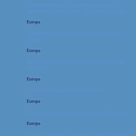
Campingferie ved Vestkysten med en 10
måneder gammel baby – galt eller genialt?
Europa
Familievenlig weekend ved Lüneburger
Heide
Europa
Billeddagbog: Forlænget weekend syd for
Hamborg
Europa
Første ferie som en familie på tre
Europa
På sightseeing i Danmark // Hvad skal vi se?
Europa
Om en weekend i Aalborg og livets kolbøtter