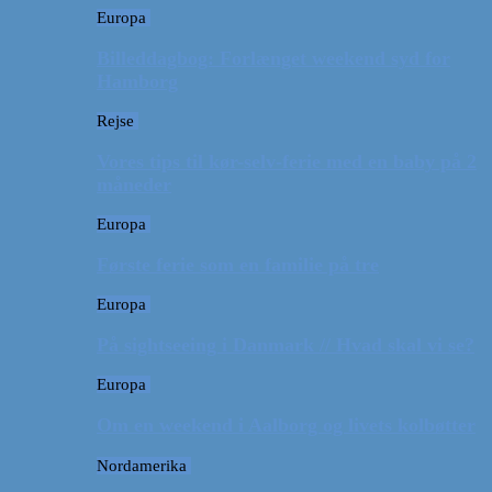
Europa
Billeddagbog: Forlænget weekend syd for
Hamborg
Rejse
Vores tips til kør-selv-ferie med en baby på 2
måneder
Europa
Første ferie som en familie på tre
Europa
På sightseeing i Danmark // Hvad skal vi se?
Europa
Om en weekend i Aalborg og livets kolbøtter
Nordamerika