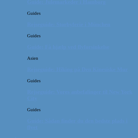
Guide: Julemarkeder i Hamborg
Guides
Rejseguide: Storbyferie i München
Guides
Guide: Få hjælp ved flyforsinkelse
Asien
Rejseguide: Hiking på Den Kinesiske Mur
Guides
Rejseguide: Vores anbefalinger til New York
City
Guides
Guide: Sådan finder du den bedste plads i
flyet