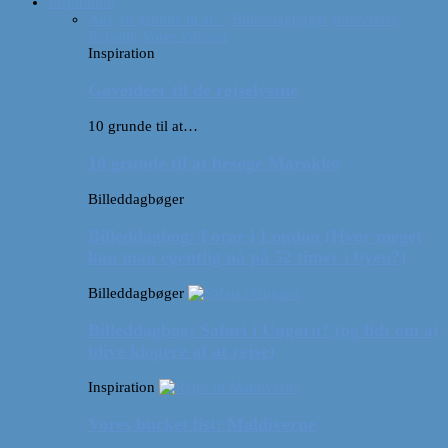
Inspiration
Alle
10 grunde til at…
Billeddagbøger
Interviews
Rejsetip
Vores videoer
Inspiration
Gaveideer til de rejselystne
10 grunde til at…
10 grunde til at besøge Marokko
Billeddagbøger
Billeddagbog: Forår i London (Hvor meget
kan man egentlig nå på 52 timer i byen?)
Billeddagbøger
Billeddagbog: Safari i Ungarn? (og lidt om at
blive klogere af at rejse)
Inspiration
Vores bucket list: Maldiverne