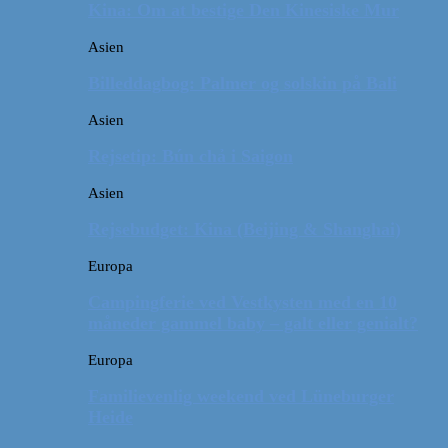
Kina: Om at bestige Den Kinesiske Mur
Asien
Billeddagbog: Palmer og solskin på Bali
Asien
Rejsetip: Bún chả i Saigon
Asien
Rejsebudget: Kina (Beijing & Shanghai)
Europa
Campingferie ved Vestkysten med en 10
måneder gammel baby – galt eller genialt?
Europa
Familievenlig weekend ved Lüneburger
Heide