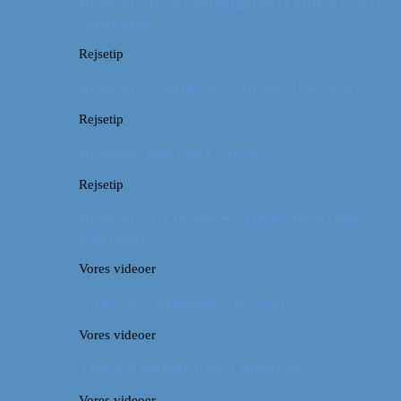
Rejsetip: Skøn campingplads i outbacken i
Australien
Rejsetip
Rejsetip: Izmailovsky Market i Moskva
Rejsetip
Rejsetip: Bún chả i Saigon
Rejsetip
Rejsetip: Det bedste georgiske mad i Skt.
Petersborg
Vores videoer
Video: En timelapse fra Seoul
Vores videoer
Video: 4 måneder på 3 minutter
Vores videoer