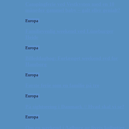
Campingferie ved Vestkysten med en 10
måneder gammel baby – galt eller genialt?
Europa
Familievenlig weekend ved Lüneburger
Heide
Europa
Billeddagbog: Forlænget weekend syd for
Hamborg
Europa
Første ferie som en familie på tre
Europa
På sightseeing i Danmark // Hvad skal vi se?
Europa
Om en weekend i Aalborg og livets kolbøtter