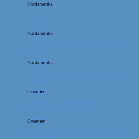
Nordamerika
Roadtrip i USA 2017 #2 // Badlands National
Park
Nordamerika
Roadtrip i USA 2017 #1 // Fra Boston til
Badlands
Nordamerika
The Great American Eclipse: En kæmpe
oplevelse!
Oceanien
Rejsetip: Kænguruer på stranden ved Cape
Hillsborough
Oceanien
Rejsetip: Skøn campingplads i outbacken i
Australien