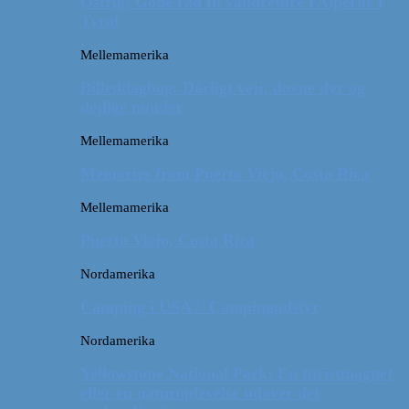
Østrig: Gode råd til vandreture i Alperne i
Tyrol
Mellemamerika
Billeddagbog: Dårligt vejr, dovne dyr og
dejlige minder
Mellemamerika
Memories from Puerto Viejo, Costa Rica
Mellemamerika
Puerto Viejo, Costa Rica
Nordamerika
Camping i USA // Campingudstyr
Nordamerika
Yellowstone National Park: En turistmagnet
eller en naturoplevelse udover det