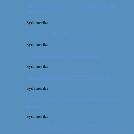
Machu Picchu: Om at stå tidligt op for
oplevelser
Sydamerika
For et år siden: På eventyr i Peru
Sydamerika
Video: 4 måneder på 3 minutter
Sydamerika
Peru: OM AT MØDE DE LOKALE
Sydamerika
CUSCO: The Former Capital of the Inca
Empire
Sydamerika
Peru: COLORFUL GRAFFITI IN LIMA