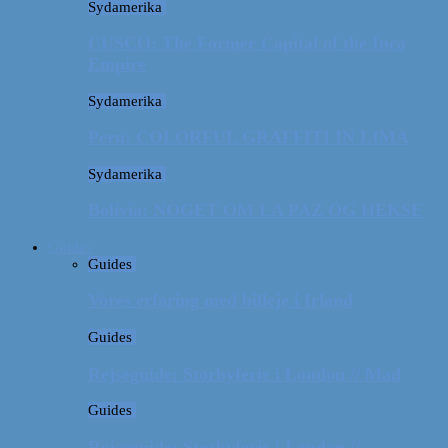
Sydamerika
CUSCO: The Former Capital of the Inca
Empire
Sydamerika
Peru: COLORFUL GRAFFITI IN LIMA
Sydamerika
Bolivia: NOGET OM LA PAZ OG HEKSE
Guides
Guides
Vores erfaring med billeje i Irland
Guides
Rejseguide: Storbyferie i London // Mad
Guides
Rejseguide: Storbyferie i London //