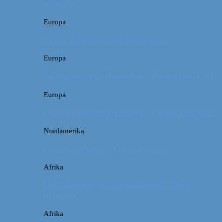
måneder
Europa
Første ferie som en familie på tre
Europa
På sightseeing i Danmark // Hvad skal vi se?
Europa
Om en weekend i Aalborg og livets kolbøtter
Nordamerika
Camping i USA // Campingudstyr
Afrika
Om tandpine, te og traditioner i Atlas-
bjergene
Afrika