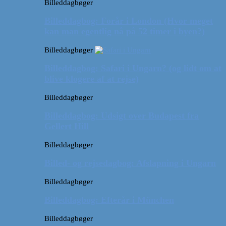
Billeddagbøger
Billeddagbog: Forår i London (Hvor meget
kan man egentlig nå på 52 timer i byen?)
Billeddagbøger
Billeddagbog: Safari i Ungarn? (og lidt om at
blive klogere af at rejse)
Billeddagbøger
Billeddagbog: Udsigt over Budapest fra
Gellert Hill
Billeddagbøger
Billed- og rejsedagbog: Afslapning i Ungarn
Billeddagbøger
Billeddagbog: Efterår i München
Billeddagbøger