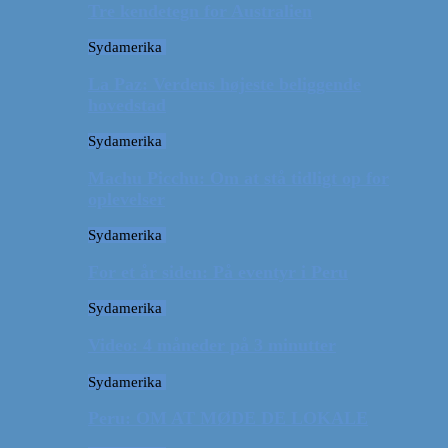
Tre kendetegn for Australien
Sydamerika
La Paz: Verdens højeste beliggende
hovedstad
Sydamerika
Machu Picchu: Om at stå tidligt op for
oplevelser
Sydamerika
For et år siden: På eventyr i Peru
Sydamerika
Video: 4 måneder på 3 minutter
Sydamerika
Peru: OM AT MØDE DE LOKALE