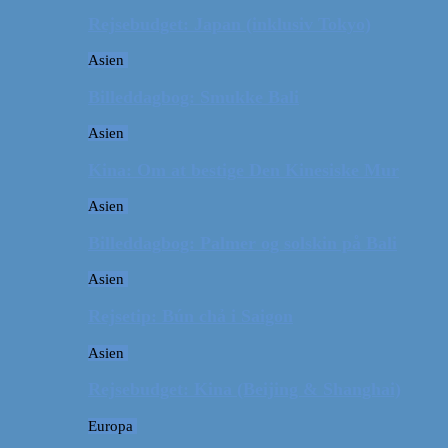
Rejsebudget: Japan (inklusiv Tokyo)
Asien
Billeddagbog: Smukke Bali
Asien
Kina: Om at bestige Den Kinesiske Mur
Asien
Billeddagbog: Palmer og solskin på Bali
Asien
Rejsetip: Bún chả i Saigon
Asien
Rejsebudget: Kina (Beijing & Shanghai)
Europa