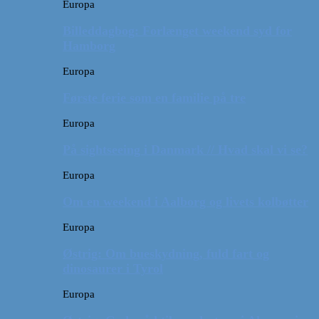
Europa
Billeddagbog: Forlænget weekend syd for
Hamborg
Europa
Første ferie som en familie på tre
Europa
På sightseeing i Danmark // Hvad skal vi se?
Europa
Om en weekend i Aalborg og livets kolbøtter
Europa
Østrig: Om bueskydning, fuld fart og
dinosaurer i Tyrol
Europa