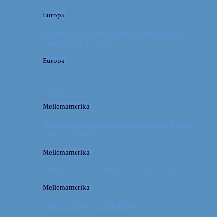
Europa
Østrig: Om bueskydning, fuld fart og
dinosaurer i Tyrol
Europa
Østrig: Gode råd til vandreture i Alperne i
Tyrol
Mellemamerika
Billeddagbog: Dårligt vejr, dovne dyr og
dejlige minder
Mellemamerika
Memories from Puerto Viejo, Costa Rica
Mellemamerika
Puerto Viejo, Costa Rica