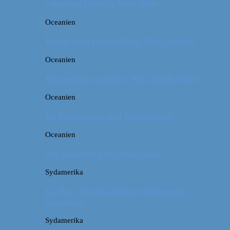
campingpladser i Australien
Oceanien
Første stop i Australien: Port Douglas
Oceanien
De pæneste strande i New South Wales
Oceanien
De fineste strande i Queensland
Oceanien
Tre kendetegn for Australien
Sydamerika
La Paz: Verdens højeste beliggende
hovedstad
Sydamerika