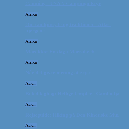
Camping i USA // Campingudstyr
Afrika
Om tandpine, te og traditioner i Atlas-
bjergene
Afrika
Marokko: En dag i Marrakech
Afrika
Når det giver mening at rejse
Asien
Billeddagbog: Hellige templer i Cambodja
Asien
Rejseguide: Hiking på Den Kinesiske Mur
Asien