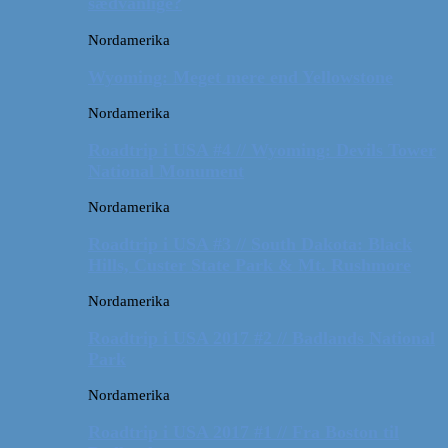
sædvanlige?
Nordamerika
Wyoming: Meget mere end Yellowstone
Nordamerika
Roadtrip i USA #4 // Wyoming: Devils Tower
National Monument
Nordamerika
Roadtrip i USA #3 // South Dakota: Black
Hills, Custer State Park & Mt. Rushmore
Nordamerika
Roadtrip i USA 2017 #2 // Badlands National
Park
Nordamerika
Roadtrip i USA 2017 #1 // Fra Boston til