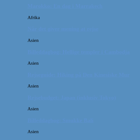
Marokko: En dag i Marrakech
Afrika
Når det giver mening at rejse
Asien
Billeddagbog: Hellige templer i Cambodja
Asien
Rejseguide: Hiking på Den Kinesiske Mur
Asien
Rejsebudget: Japan (inklusiv Tokyo)
Asien
Billeddagbog: Smukke Bali
Asien