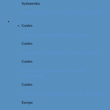
Sydamerika
Bolivia: NOGET OM LA PAZ OG HEKSE
Guides
Guides
Vores erfaring med billeje i Irland
Guides
Rejseguide: Storbyferie i London // Mad
Guides
Rejseguide: Storbyferie i London //
Sightseeing
Guides
Rejseguide: Forlænget weekend i Budapest
Europa