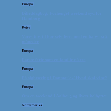
Europa
Billeddagbog: Forlænget weekend syd for
Hamborg
Rejse
Vores tips til kør-selv-ferie med en baby på 2
måneder
Europa
Første ferie som en familie på tre
Europa
På sightseeing i Danmark // Hvad skal vi se?
Europa
Om en weekend i Aalborg og livets kolbøtter
Nordamerika