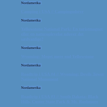
Nordamerika
Camping i USA // Campingudstyr
Nordamerika
Yellowstone National Park: En turistmagnet
eller en naturoplevelse udover det
sædvanlige?
Nordamerika
Wyoming: Meget mere end Yellowstone
Nordamerika
Roadtrip i USA #4 // Wyoming: Devils Tower
National Monument
Nordamerika
Roadtrip i USA #3 // South Dakota: Black
Hills, Custer State Park & Mt. Rushmore