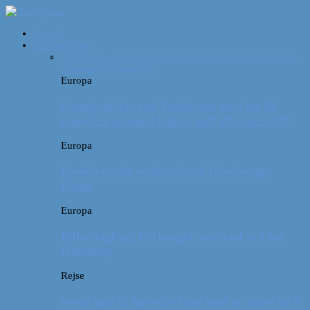
Forside
Destinationer
Alle
Afrika
Asien
Europa
Mellemamerika
Nordamerika
Oceanien
Sydamerika
Europa
Campingferie ved Vestkysten med en 10
måneder gammel baby – galt eller genialt?
Europa
Familievenlig weekend ved Lüneburger
Heide
Europa
Billeddagbog: Forlænget weekend syd for
Hamborg
Rejse
Vores tips til kør-selv-ferie med en baby på 2