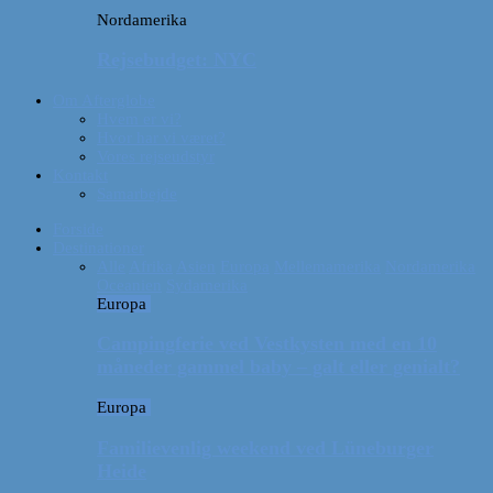
Nordamerika
Rejsebudget: NYC
Om Afterglobe
Hvem er vi?
Hvor har vi været?
Vores rejseudstyr
Kontakt
Samarbejde
Forside
Destinationer
Alle
Afrika
Asien
Europa
Mellemamerika
Nordamerika
Oceanien
Sydamerika
Europa
Campingferie ved Vestkysten med en 10
måneder gammel baby – galt eller genialt?
Europa
Familievenlig weekend ved Lüneburger
Heide