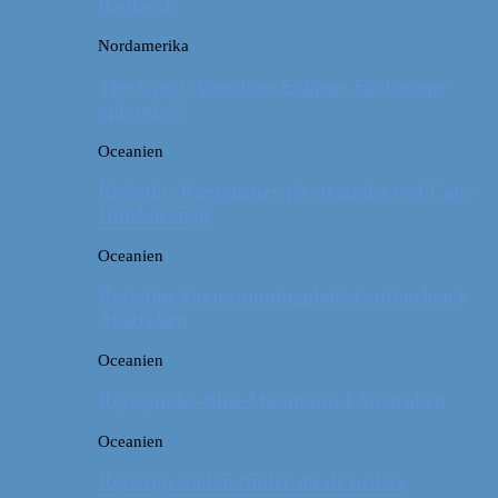
Badlands
Nordamerika
The Great American Eclipse: En kæmpe
oplevelse!
Oceanien
Rejsetip: Kænguruer på stranden ved Cape
Hillsborough
Oceanien
Rejsetip: Skøn campingplads i outbacken i
Australien
Oceanien
Rejseguide: Blue Mountains i Australien
Oceanien
Rejsetip: Sådan finder du de bedste