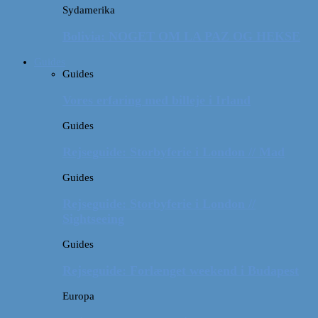
Sydamerika
Bolivia: NOGET OM LA PAZ OG HEKSE
Guides
Guides
Vores erfaring med billeje i Irland
Guides
Rejseguide: Storbyferie i London // Mad
Guides
Rejseguide: Storbyferie i London //
Sightseeing
Guides
Rejseguide: Forlænget weekend i Budapest
Europa