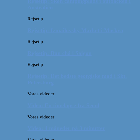
Rejsetip: Skøn campingplads i outbacken i
Australien
Rejsetip
Rejsetip: Izmailovsky Market i Moskva
Rejsetip
Rejsetip: Bún chả i Saigon
Rejsetip
Rejsetip: Det bedste georgiske mad i Skt.
Petersborg
Vores videoer
Video: En timelapse fra Seoul
Vores videoer
Video: 4 måneder på 3 minutter
Vores videoer