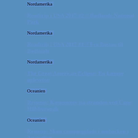
Nordamerika
Roadtrip i USA 2017 #2 // Badlands National
Park
Nordamerika
Roadtrip i USA 2017 #1 // Fra Boston til
Badlands
Nordamerika
The Great American Eclipse: En kæmpe
oplevelse!
Oceanien
Rejsetip: Kænguruer på stranden ved Cape
Hillsborough
Oceanien
Rejsetip: Skøn campingplads i outbacken i
Australien