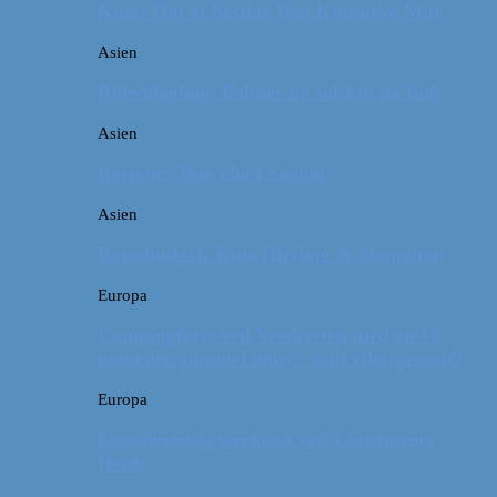
Kina: Om at bestige Den Kinesiske Mur
Asien
Billeddagbog: Palmer og solskin på Bali
Asien
Rejsetip: Bún chả i Saigon
Asien
Rejsebudget: Kina (Beijing & Shanghai)
Europa
Campingferie ved Vestkysten med en 10
måneder gammel baby – galt eller genialt?
Europa
Familievenlig weekend ved Lüneburger
Heide