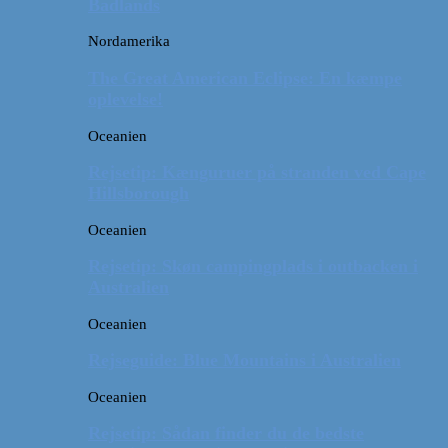
Badlands
Nordamerika
The Great American Eclipse: En kæmpe
oplevelse!
Oceanien
Rejsetip: Kænguruer på stranden ved Cape
Hillsborough
Oceanien
Rejsetip: Skøn campingplads i outbacken i
Australien
Oceanien
Rejseguide: Blue Mountains i Australien
Oceanien
Rejsetip: Sådan finder du de bedste