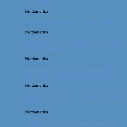
sædvanlige?
Nordamerika
Wyoming: Meget mere end Yellowstone
Nordamerika
Roadtrip i USA #4 // Wyoming: Devils Tower
National Monument
Nordamerika
Roadtrip i USA #3 // South Dakota: Black
Hills, Custer State Park & Mt. Rushmore
Nordamerika
Roadtrip i USA 2017 #2 // Badlands National
Park
Nordamerika
Roadtrip i USA 2017 #1 // Fra Boston til