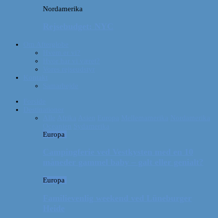
Nordamerika
Rejsebudget: NYC
Om Afterglobe
Hvem er vi?
Hvor har vi været?
Vores rejseudstyr
Kontakt
Samarbejde
Forside
Destinationer
Alle
Afrika
Asien
Europa
Mellemamerika
Nordamerika
Oceanien
Sydamerika
Europa
Campingferie ved Vestkysten med en 10
måneder gammel baby – galt eller genialt?
Europa
Familievenlig weekend ved Lüneburger
Heide