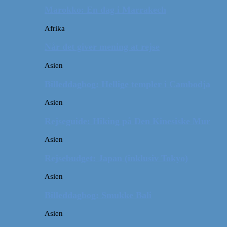
Marokko: En dag i Marrakech
Afrika
Når det giver mening at rejse
Asien
Billeddagbog: Hellige templer i Cambodja
Asien
Rejseguide: Hiking på Den Kinesiske Mur
Asien
Rejsebudget: Japan (inklusiv Tokyo)
Asien
Billeddagbog: Smukke Bali
Asien