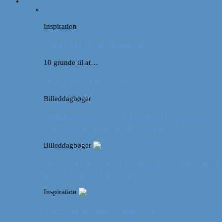
Inspiration
Alle
10 grunde til at…
Billeddagbøger
Interviews
Rejsetip
Vores videoer
Inspiration
Gaveideer til de rejselystne
10 grunde til at…
10 grunde til at besøge Marokko
Billeddagbøger
Billeddagbog: Forår i London (Hvor meget
kan man egentlig nå på 52 timer i byen?)
Billeddagbøger
Billeddagbog: Safari i Ungarn? (og lidt om at
blive klogere af at rejse)
Inspiration
Vores bucket list: Maldiverne