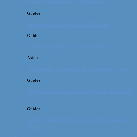
Guide: Julemarkeder i Hamborg
Guides
Rejseguide: Storbyferie i München
Guides
Guide: Få hjælp ved flyforsinkelse
Asien
Rejseguide: Hiking på Den Kinesiske Mur
Guides
Rejseguide: Vores anbefalinger til New York
City
Guides
Guide: Sådan finder du den bedste plads i
flyet