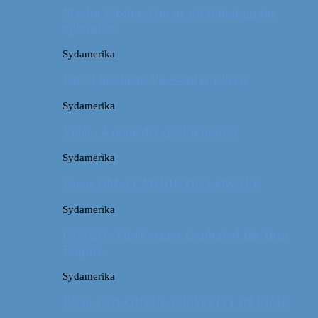
Machu Picchu: Om at stå tidligt op for
oplevelser
Sydamerika
For et år siden: På eventyr i Peru
Sydamerika
Video: 4 måneder på 3 minutter
Sydamerika
Peru: OM AT MØDE DE LOKALE
Sydamerika
CUSCO: The Former Capital of the Inca
Empire
Sydamerika
Peru: COLORFUL GRAFFITI IN LIMA