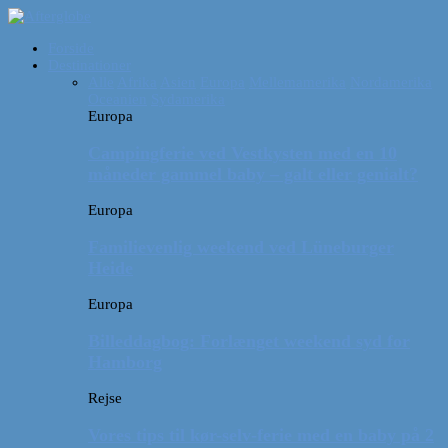
Forside
Destinationer
Alle
Afrika
Asien
Europa
Mellemamerika
Nordamerika
Oceanien
Sydamerika
Europa
Campingferie ved Vestkysten med en 10
måneder gammel baby – galt eller genialt?
Europa
Familievenlig weekend ved Lüneburger
Heide
Europa
Billeddagbog: Forlænget weekend syd for
Hamborg
Rejse
Vores tips til kør-selv-ferie med en baby på 2