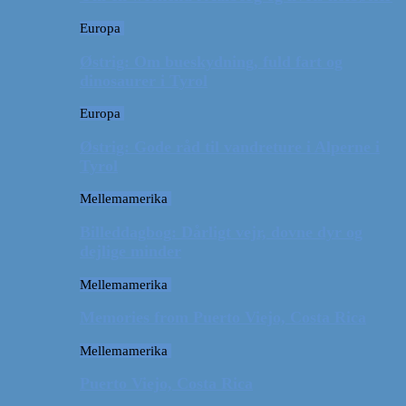
Europa
Østrig: Om bueskydning, fuld fart og
dinosaurer i Tyrol
Europa
Østrig: Gode råd til vandreture i Alperne i
Tyrol
Mellemamerika
Billeddagbog: Dårligt vejr, dovne dyr og
dejlige minder
Mellemamerika
Memories from Puerto Viejo, Costa Rica
Mellemamerika
Puerto Viejo, Costa Rica