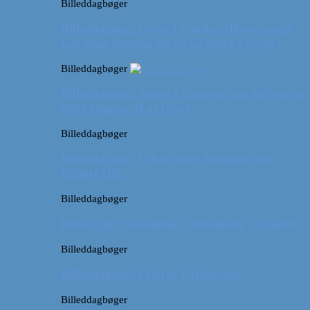
Billeddagbøger
Billeddagbog: Forår i London (Hvor meget
kan man egentlig nå på 52 timer i byen?)
Billeddagbøger
Billeddagbog: Safari i Ungarn? (og lidt om at
blive klogere af at rejse)
Billeddagbøger
Billeddagbog: Udsigt over Budapest fra
Gellert Hill
Billeddagbøger
Billed- og rejsedagbog: Afslapning i Ungarn
Billeddagbøger
Billeddagbog: Efterår i München
Billeddagbøger