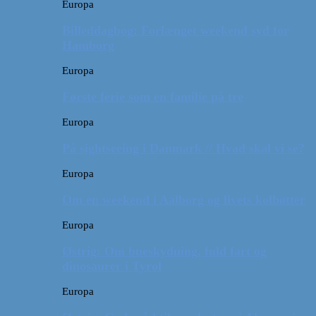
Europa
Billeddagbog: Forlænget weekend syd for
Hamborg
Europa
Første ferie som en familie på tre
Europa
På sightseeing i Danmark // Hvad skal vi se?
Europa
Om en weekend i Aalborg og livets kolbøtter
Europa
Østrig: Om bueskydning, fuld fart og
dinosaurer i Tyrol
Europa