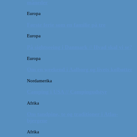
måneder
Europa
Første ferie som en familie på tre
Europa
På sightseeing i Danmark // Hvad skal vi se?
Europa
Om en weekend i Aalborg og livets kolbøtter
Nordamerika
Camping i USA // Campingudstyr
Afrika
Om tandpine, te og traditioner i Atlas-
bjergene
Afrika