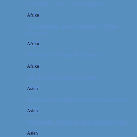
Camping i USA // Campingudstyr
Afrika
Om tandpine, te og traditioner i Atlas-
bjergene
Afrika
Marokko: En dag i Marrakech
Afrika
Når det giver mening at rejse
Asien
Billeddagbog: Hellige templer i Cambodja
Asien
Rejseguide: Hiking på Den Kinesiske Mur
Asien