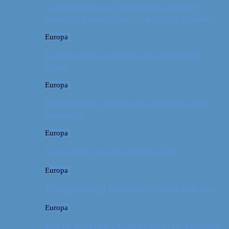
Campingferie ved Vestkysten med en 10
måneder gammel baby – galt eller genialt?
Europa
Familievenlig weekend ved Lüneburger
Heide
Europa
Billeddagbog: Forlænget weekend syd for
Hamborg
Europa
Første ferie som en familie på tre
Europa
På sightseeing i Danmark // Hvad skal vi se?
Europa
Om en weekend i Aalborg og livets kolbøtter