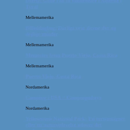
Østrig: Gode råd til vandreture i Alperne i
Tyrol
Mellemamerika
Billeddagbog: Dårligt vejr, dovne dyr og
dejlige minder
Mellemamerika
Memories from Puerto Viejo, Costa Rica
Mellemamerika
Puerto Viejo, Costa Rica
Nordamerika
Camping i USA // Campingudstyr
Nordamerika
Yellowstone National Park: En turistmagnet
eller en naturoplevelse udover det