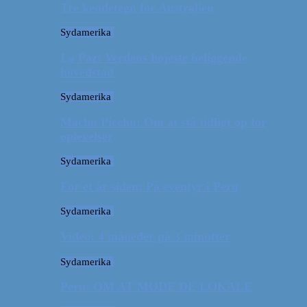
Tre kendetegn for Australien
Sydamerika
La Paz: Verdens højeste beliggende
hovedstad
Sydamerika
Machu Picchu: Om at stå tidligt op for
oplevelser
Sydamerika
For et år siden: På eventyr i Peru
Sydamerika
Video: 4 måneder på 3 minutter
Sydamerika
Peru: OM AT MØDE DE LOKALE