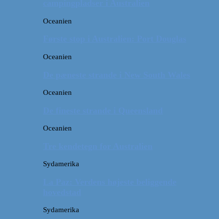
campingpladser i Australien
Oceanien
Første stop i Australien: Port Douglas
Oceanien
De pæneste strande i New South Wales
Oceanien
De fineste strande i Queensland
Oceanien
Tre kendetegn for Australien
Sydamerika
La Paz: Verdens højeste beliggende
hovedstad
Sydamerika