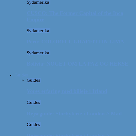
Sydamerika
CUSCO: The Former Capital of the Inca
Empire
Sydamerika
Peru: COLORFUL GRAFFITI IN LIMA
Sydamerika
Bolivia: NOGET OM LA PAZ OG HEKSE
Guides
Guides
Vores erfaring med billeje i Irland
Guides
Rejseguide: Storbyferie i London // Mad
Guides
Rejseguide: Storbyferie i London //