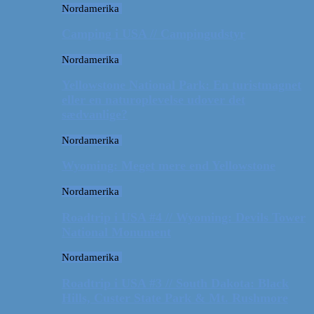
Nordamerika
Camping i USA // Campingudstyr
Nordamerika
Yellowstone National Park: En turistmagnet
eller en naturoplevelse udover det
sædvanlige?
Nordamerika
Wyoming: Meget mere end Yellowstone
Nordamerika
Roadtrip i USA #4 // Wyoming: Devils Tower
National Monument
Nordamerika
Roadtrip i USA #3 // South Dakota: Black
Hills, Custer State Park & Mt. Rushmore