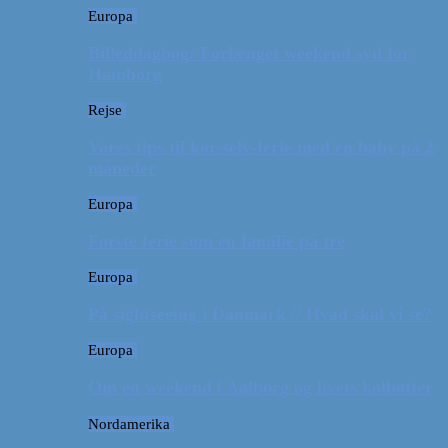
Europa
Billeddagbog: Forlænget weekend syd for
Hamborg
Rejse
Vores tips til kør-selv-ferie med en baby på 2
måneder
Europa
Første ferie som en familie på tre
Europa
På sightseeing i Danmark // Hvad skal vi se?
Europa
Om en weekend i Aalborg og livets kolbøtter
Nordamerika