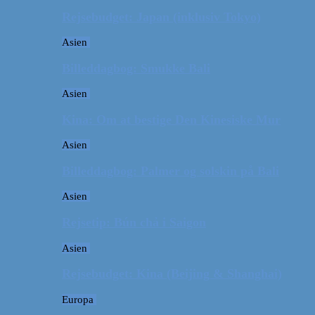
Rejsebudget: Japan (inklusiv Tokyo)
Asien
Billeddagbog: Smukke Bali
Asien
Kina: Om at bestige Den Kinesiske Mur
Asien
Billeddagbog: Palmer og solskin på Bali
Asien
Rejsetip: Bún chả i Saigon
Asien
Rejsebudget: Kina (Beijing & Shanghai)
Europa