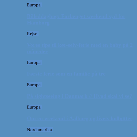
Europa
Billeddagbog: Forlænget weekend syd for
Hamborg
Rejse
Vores tips til kør-selv-ferie med en baby på 2
måneder
Europa
Første ferie som en familie på tre
Europa
På sightseeing i Danmark // Hvad skal vi se?
Europa
Om en weekend i Aalborg og livets kolbøtter
Nordamerika