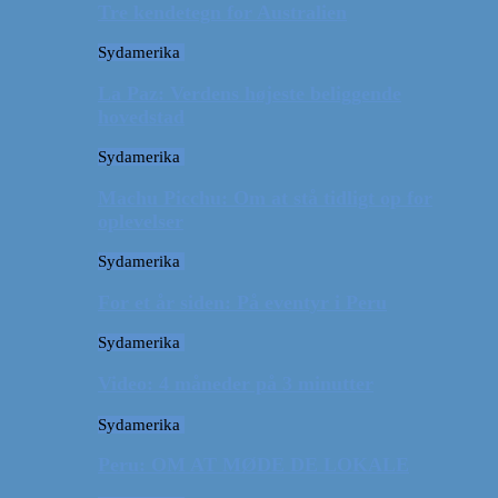
Tre kendetegn for Australien
Sydamerika
La Paz: Verdens højeste beliggende
hovedstad
Sydamerika
Machu Picchu: Om at stå tidligt op for
oplevelser
Sydamerika
For et år siden: På eventyr i Peru
Sydamerika
Video: 4 måneder på 3 minutter
Sydamerika
Peru: OM AT MØDE DE LOKALE