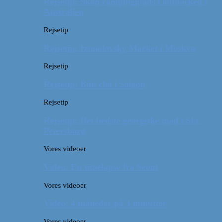
Rejsetip: Skøn campingplads i outbacken i
Australien
Rejsetip
Rejsetip: Izmailovsky Market i Moskva
Rejsetip
Rejsetip: Bún chả i Saigon
Rejsetip
Rejsetip: Det bedste georgiske mad i Skt.
Petersborg
Vores videoer
Video: En timelapse fra Seoul
Vores videoer
Video: 4 måneder på 3 minutter
Vores videoer