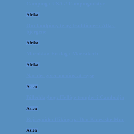
Camping i USA // Campingudstyr
Afrika
Om tandpine, te og traditioner i Atlas-
bjergene
Afrika
Marokko: En dag i Marrakech
Afrika
Når det giver mening at rejse
Asien
Billeddagbog: Hellige templer i Cambodja
Asien
Rejseguide: Hiking på Den Kinesiske Mur
Asien