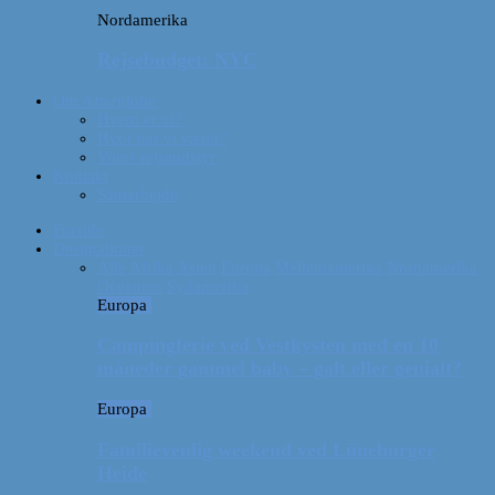
Nordamerika
Rejsebudget: NYC
Om Afterglobe
Hvem er vi?
Hvor har vi været?
Vores rejseudstyr
Kontakt
Samarbejde
Forside
Destinationer
Alle
Afrika
Asien
Europa
Mellemamerika
Nordamerika
Oceanien
Sydamerika
Europa
Campingferie ved Vestkysten med en 10
måneder gammel baby – galt eller genialt?
Europa
Familievenlig weekend ved Lüneburger
Heide