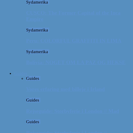
Sydamerika
CUSCO: The Former Capital of the Inca
Empire
Sydamerika
Peru: COLORFUL GRAFFITI IN LIMA
Sydamerika
Bolivia: NOGET OM LA PAZ OG HEKSE
Guides
Guides
Vores erfaring med billeje i Irland
Guides
Rejseguide: Storbyferie i London // Mad
Guides
Rejseguide: Storbyferie i London //