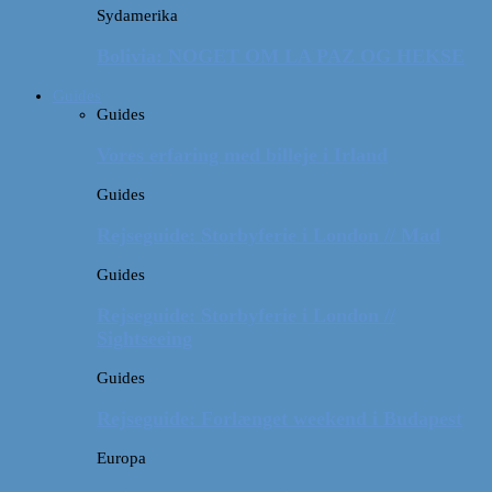
Sydamerika
Bolivia: NOGET OM LA PAZ OG HEKSE
Guides
Guides
Vores erfaring med billeje i Irland
Guides
Rejseguide: Storbyferie i London // Mad
Guides
Rejseguide: Storbyferie i London //
Sightseeing
Guides
Rejseguide: Forlænget weekend i Budapest
Europa