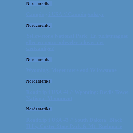
Nordamerika
Camping i USA // Campingudstyr
Nordamerika
Yellowstone National Park: En turistmagnet
eller en naturoplevelse udover det
sædvanlige?
Nordamerika
Wyoming: Meget mere end Yellowstone
Nordamerika
Roadtrip i USA #4 // Wyoming: Devils Tower
National Monument
Nordamerika
Roadtrip i USA #3 // South Dakota: Black
Hills, Custer State Park & Mt. Rushmore