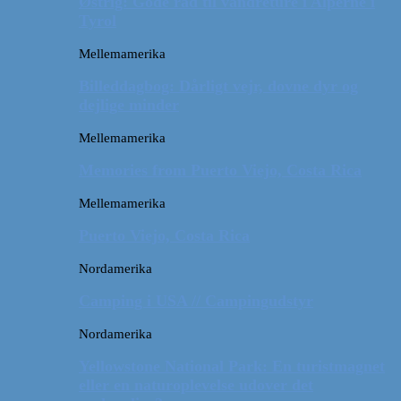
Østrig: Gode råd til vandreture i Alperne i
Tyrol
Mellemamerika
Billeddagbog: Dårligt vejr, dovne dyr og
dejlige minder
Mellemamerika
Memories from Puerto Viejo, Costa Rica
Mellemamerika
Puerto Viejo, Costa Rica
Nordamerika
Camping i USA // Campingudstyr
Nordamerika
Yellowstone National Park: En turistmagnet
eller en naturoplevelse udover det