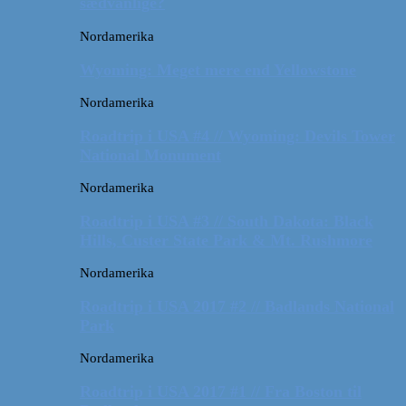
sædvanlige?
Nordamerika
Wyoming: Meget mere end Yellowstone
Nordamerika
Roadtrip i USA #4 // Wyoming: Devils Tower
National Monument
Nordamerika
Roadtrip i USA #3 // South Dakota: Black
Hills, Custer State Park & Mt. Rushmore
Nordamerika
Roadtrip i USA 2017 #2 // Badlands National
Park
Nordamerika
Roadtrip i USA 2017 #1 // Fra Boston til