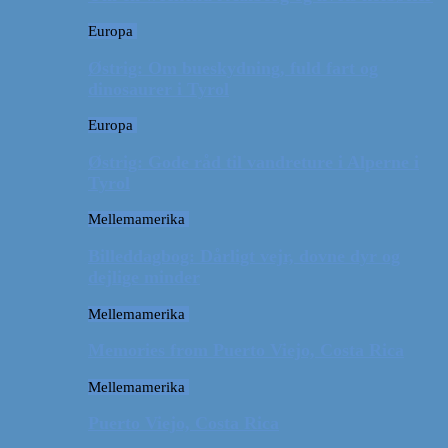
Europa
Østrig: Om bueskydning, fuld fart og
dinosaurer i Tyrol
Europa
Østrig: Gode råd til vandreture i Alperne i
Tyrol
Mellemamerika
Billeddagbog: Dårligt vejr, dovne dyr og
dejlige minder
Mellemamerika
Memories from Puerto Viejo, Costa Rica
Mellemamerika
Puerto Viejo, Costa Rica