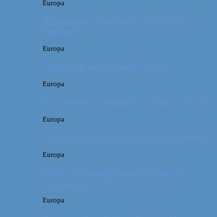
Europa
Billeddagbog: Forlænget weekend syd for
Hamborg
Europa
Første ferie som en familie på tre
Europa
På sightseeing i Danmark // Hvad skal vi se?
Europa
Om en weekend i Aalborg og livets kolbøtter
Europa
Østrig: Om bueskydning, fuld fart og
dinosaurer i Tyrol
Europa