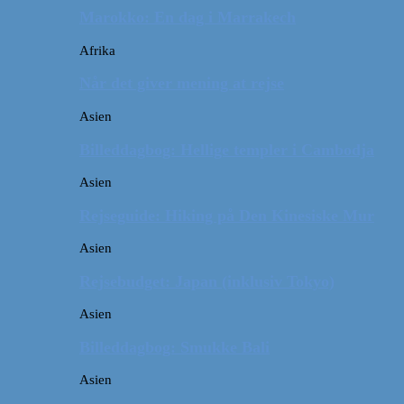
Marokko: En dag i Marrakech
Afrika
Når det giver mening at rejse
Asien
Billeddagbog: Hellige templer i Cambodja
Asien
Rejseguide: Hiking på Den Kinesiske Mur
Asien
Rejsebudget: Japan (inklusiv Tokyo)
Asien
Billeddagbog: Smukke Bali
Asien