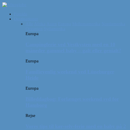
Forside
Destinationer
Alle
Afrika
Asien
Europa
Mellemamerika
Nordamerika
Oceanien
Sydamerika
Europa
Campingferie ved Vestkysten med en 10
måneder gammel baby – galt eller genialt?
Europa
Familievenlig weekend ved Lüneburger
Heide
Europa
Billeddagbog: Forlænget weekend syd for
Hamborg
Rejse
Vores tips til kør-selv-ferie med en baby på 2