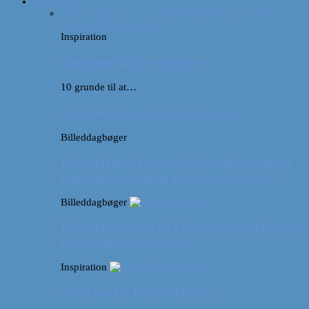
Inspiration
Alle
10 grunde til at…
Billeddagbøger
Interviews
Rejsetip
Vores videoer
Inspiration
Gaveideer til de rejselystne
10 grunde til at…
10 grunde til at besøge Marokko
Billeddagbøger
Billeddagbog: Forår i London (Hvor meget
kan man egentlig nå på 52 timer i byen?)
Billeddagbøger
Billeddagbog: Safari i Ungarn? (og lidt om at
blive klogere af at rejse)
Inspiration
Vores bucket list: Maldiverne