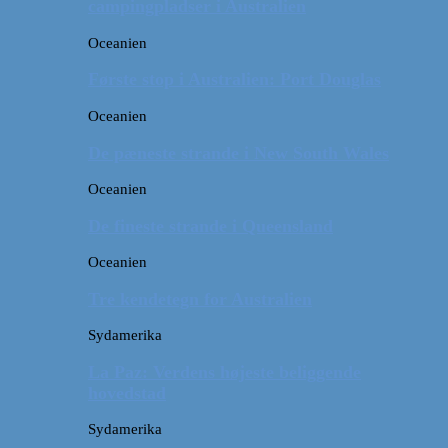
campingpladser i Australien
Oceanien
Første stop i Australien: Port Douglas
Oceanien
De pæneste strande i New South Wales
Oceanien
De fineste strande i Queensland
Oceanien
Tre kendetegn for Australien
Sydamerika
La Paz: Verdens højeste beliggende
hovedstad
Sydamerika