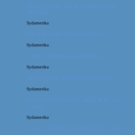
Machu Picchu: Om at stå tidligt op for
oplevelser
Sydamerika
For et år siden: På eventyr i Peru
Sydamerika
Video: 4 måneder på 3 minutter
Sydamerika
Peru: OM AT MØDE DE LOKALE
Sydamerika
CUSCO: The Former Capital of the Inca
Empire
Sydamerika
Peru: COLORFUL GRAFFITI IN LIMA