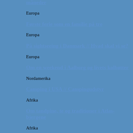
måneder
Europa
Første ferie som en familie på tre
Europa
På sightseeing i Danmark // Hvad skal vi se?
Europa
Om en weekend i Aalborg og livets kolbøtter
Nordamerika
Camping i USA // Campingudstyr
Afrika
Om tandpine, te og traditioner i Atlas-
bjergene
Afrika