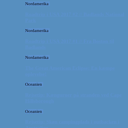
Nordamerika
Roadtrip i USA 2017 #2 // Badlands National
Park
Nordamerika
Roadtrip i USA 2017 #1 // Fra Boston til
Badlands
Nordamerika
The Great American Eclipse: En kæmpe
oplevelse!
Oceanien
Rejsetip: Kænguruer på stranden ved Cape
Hillsborough
Oceanien
Rejsetip: Skøn campingplads i outbacken i
Australien