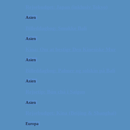
Rejsebudget: Japan (inklusiv Tokyo)
Asien
Billeddagbog: Smukke Bali
Asien
Kina: Om at bestige Den Kinesiske Mur
Asien
Billeddagbog: Palmer og solskin på Bali
Asien
Rejsetip: Bún chả i Saigon
Asien
Rejsebudget: Kina (Beijing & Shanghai)
Europa