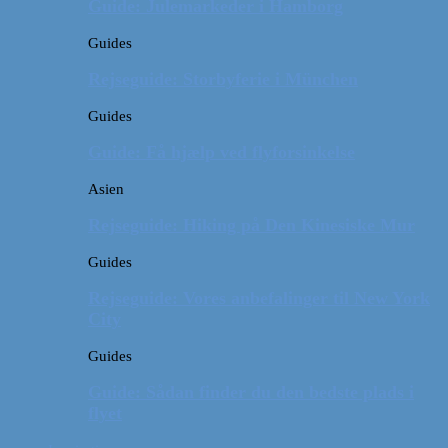
Guide: Julemarkeder i Hamborg
Guides
Rejseguide: Storbyferie i München
Guides
Guide: Få hjælp ved flyforsinkelse
Asien
Rejseguide: Hiking på Den Kinesiske Mur
Guides
Rejseguide: Vores anbefalinger til New York
City
Guides
Guide: Sådan finder du den bedste plads i
flyet