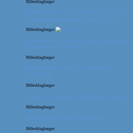
Billeddagbøger
Billeddagbog: Forår i London (Hvor meget
kan man egentlig nå på 52 timer i byen?)
Billeddagbøger
Billeddagbog: Safari i Ungarn? (og lidt om at
blive klogere af at rejse)
Billeddagbøger
Billeddagbog: Udsigt over Budapest fra
Gellert Hill
Billeddagbøger
Billed- og rejsedagbog: Afslapning i Ungarn
Billeddagbøger
Billeddagbog: Efterår i München
Billeddagbøger