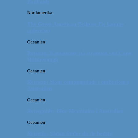
Badlands
Nordamerika
The Great American Eclipse: En kæmpe
oplevelse!
Oceanien
Rejsetip: Kænguruer på stranden ved Cape
Hillsborough
Oceanien
Rejsetip: Skøn campingplads i outbacken i
Australien
Oceanien
Rejseguide: Blue Mountains i Australien
Oceanien
Rejsetip: Sådan finder du de bedste