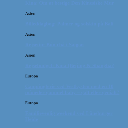
Kina: Om at bestige Den Kinesiske Mur
Asien
Billeddagbog: Palmer og solskin på Bali
Asien
Rejsetip: Bún chả i Saigon
Asien
Rejsebudget: Kina (Beijing & Shanghai)
Europa
Campingferie ved Vestkysten med en 10
måneder gammel baby – galt eller genialt?
Europa
Familievenlig weekend ved Lüneburger
Heide