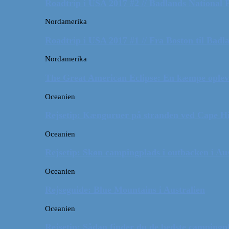
Roadtrip i USA 2017 #2 // Badlands National 
Nordamerika
Roadtrip i USA 2017 #1 // Fra Boston til Badl
Nordamerika
The Great American Eclipse: En kæmpe oplev
Oceanien
Rejsetip: Kænguruer på stranden ved Cape H
Oceanien
Rejsetip: Skøn campingplads i outbacken i Aus
Oceanien
Rejseguide: Blue Mountains i Australien
Oceanien
Rejsetip: Sådan finder du de bedste campingpl