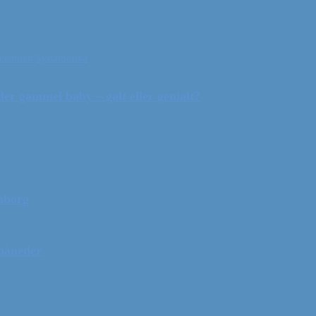
ceanien
Sydamerika
r gammel baby – galt eller genialt?
mborg
 måneder