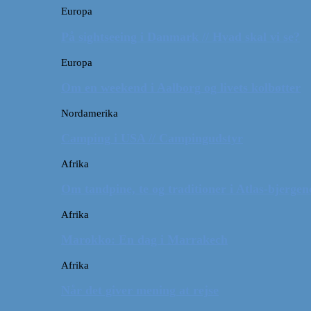
Europa
På sightseeing i Danmark // Hvad skal vi se?
Europa
Om en weekend i Aalborg og livets kolbøtter
Nordamerika
Camping i USA // Campingudstyr
Afrika
Om tandpine, te og traditioner i Atlas-bjergen
Afrika
Marokko: En dag i Marrakech
Afrika
Når det giver mening at rejse