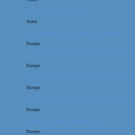
Rejsetip: Bún chả i Saigon
Asien
Rejsebudget: Kina (Beijing & Shanghai)
Europa
Campingferie ved Vestkysten med en 10 månede
Europa
Familievenlig weekend ved Lüneburger Heide
Europa
Billeddagbog: Forlænget weekend syd for Ha
Europa
Første ferie som en familie på tre
Europa