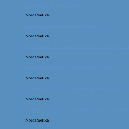
Puerto Viejo, Costa Rica
Nordamerika
Camping i USA // Campingudstyr
Nordamerika
Yellowstone National Park: En turistmagnet el
Nordamerika
Wyoming: Meget mere end Yellowstone
Nordamerika
Roadtrip i USA #4 // Wyoming: Devils Tower
Nordamerika
Roadtrip i USA #3 // South Dakota: Black Hil
Nordamerika