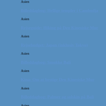
Asien
Billeddagbog: Hellige templer i Cambodja
Asien
Rejseguide: Hiking på Den Kinesiske Mur
Asien
Rejsebudget: Japan (inklusiv Tokyo)
Asien
Billeddagbog: Smukke Bali
Asien
Kina: Om at bestige Den Kinesiske Mur
Asien
Billeddagbog: Palmer og solskin på Bali
Asien