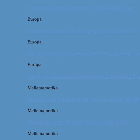
På sightseeing i Danmark // Hvad skal vi se?
Europa
Om en weekend i Aalborg og livets kolbøtter
Europa
Østrig: Om bueskydning, fuld fart og dinosaur
Europa
Østrig: Gode råd til vandreture i Alperne i Ty
Mellemamerika
Billeddagbog: Dårligt vejr, dovne dyr og dejli
Mellemamerika
Memories from Puerto Viejo, Costa Rica
Mellemamerika