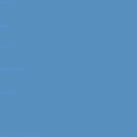
Park
ands
else!
illsborough
tralien
adser i Australien