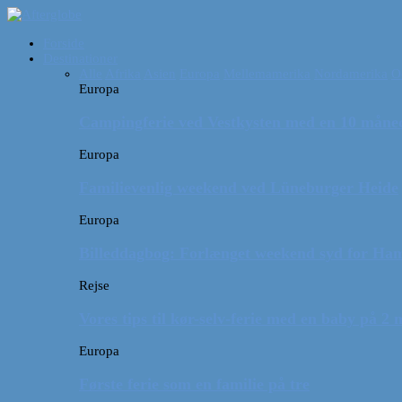
Forside
Destinationer
Alle
Afrika
Asien
Europa
Mellemamerika
Nordamerika
O
Europa
Campingferie ved Vestkysten med en 10 månede
Europa
Familievenlig weekend ved Lüneburger Heide
Europa
Billeddagbog: Forlænget weekend syd for Ha
Rejse
Vores tips til kør-selv-ferie med en baby på 2
Europa
Første ferie som en familie på tre