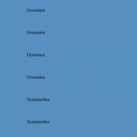
Oceanien
Første stop i Australien: Port Douglas
Oceanien
De pæneste strande i New South Wales
Oceanien
De fineste strande i Queensland
Oceanien
Tre kendetegn for Australien
Sydamerika
La Paz: Verdens højeste beliggende hovedstad
Sydamerika
Machu Picchu: Om at stå tidligt op for oplevel