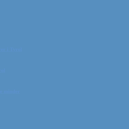
er i Tyrol
rol
ge minder