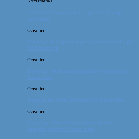
Nordamerika
The Great American Eclipse: En kæmpe
oplevelse!
Oceanien
Rejsetip: Kænguruer på stranden ved Cape
Hillsborough
Oceanien
Rejsetip: Skøn campingplads i outbacken i
Australien
Oceanien
Rejseguide: Blue Mountains i Australien
Oceanien
Rejsetip: Sådan finder du de bedste
campingpladser i Australien