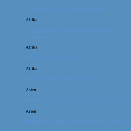
Camping i USA // Campingudstyr
Afrika
Om tandpine, te og traditioner i Atlas-
bjergene
Afrika
Marokko: En dag i Marrakech
Afrika
Når det giver mening at rejse
Asien
Billeddagbog: Hellige templer i Cambodja
Asien
Rejseguide: Hiking på Den Kinesiske Mur