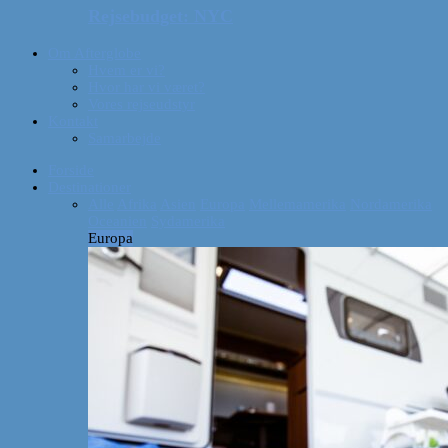
Rejsebudget: NYC
Om Afterglobe
Hvem er vi?
Hvor har vi været?
Vores rejseudstyr
Kontakt
Samarbejde
Forside
Destinationer
Alle
Afrika
Asien
Europa
Mellemamerika
Nordamerika
Oceanien
Sydamerika
Europa