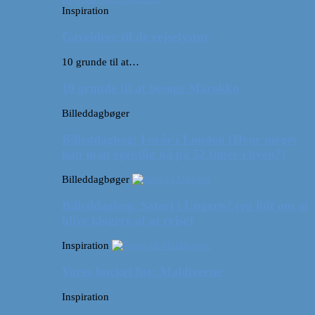
Inspiration
Gaveideer til de rejselystne
10 grunde til at…
10 grunde til at besøge Marokko
Billeddagbøger
Billeddagbog: Forår i London (Hvor meget
kan man egentlig nå på 52 timer i byen?)
Billeddagbøger
Billeddagbog: Safari i Ungarn? (og lidt om at
blive klogere af at rejse)
Inspiration
Vores bucket list: Maldiverne
Inspiration