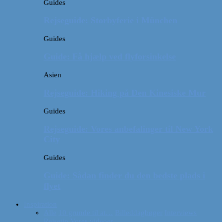
Guides
Rejseguide: Storbyferie i München
Guides
Guide: Få hjælp ved flyforsinkelse
Asien
Rejseguide: Hiking på Den Kinesiske Mur
Guides
Rejseguide: Vores anbefalinger til New York
City
Guides
Guide: Sådan finder du den bedste plads i
flyet
Inspiration
Alle
10 grunde til at…
Billeddagbøger
Interviews
Rejsetip
Vores videoer