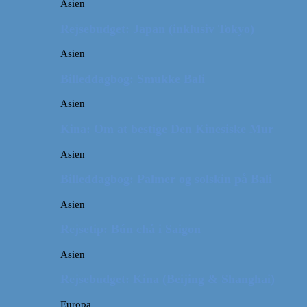
Asien
Rejsebudget: Japan (inklusiv Tokyo)
Asien
Billeddagbog: Smukke Bali
Asien
Kina: Om at bestige Den Kinesiske Mur
Asien
Billeddagbog: Palmer og solskin på Bali
Asien
Rejsetip: Bún chả i Saigon
Asien
Rejsebudget: Kina (Beijing & Shanghai)
Europa