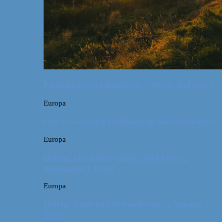
På sightseeing i Danmark // Hvad skal vi se?
Europa
Om en weekend i Aalborg og livets kolbøtter
Europa
Østrig: Om bueskydning, fuld fart og
dinosaurer i Tyrol
Europa
Østrig: Gode råd til vandreture i Alperne i
Tyrol