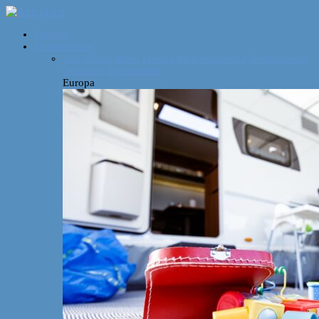
Forside
Destinationer
Alle
Afrika
Asien
Europa
Mellemamerika
Nordamerika
Oceanien
Sydamerika
Europa