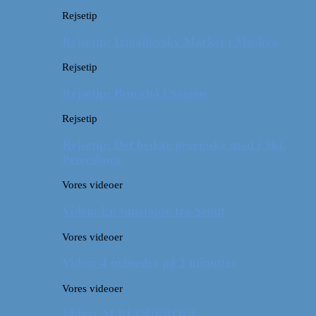
Rejsetip
Rejsetip: Izmailovsky Market i Moskva
Rejsetip
Rejsetip: Bún chả i Saigon
Rejsetip
Rejsetip: Det bedste georgiske mad i Skt.
Petersborg
Vores videoer
Video: En timelapse fra Seoul
Vores videoer
Video: 4 måneder på 3 minutter
Vores videoer
Video: ALBUQUERQUE