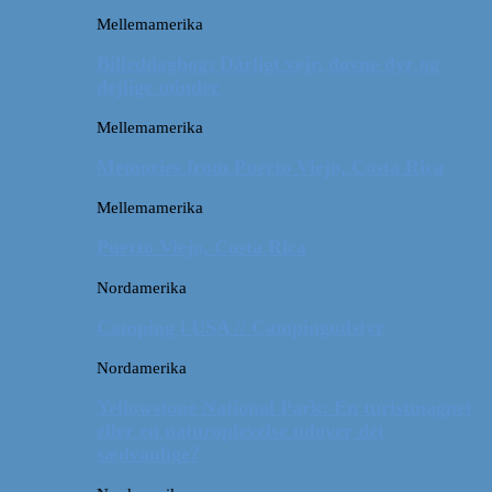
Mellemamerika
Billeddagbog: Dårligt vejr, dovne dyr og
dejlige minder
Mellemamerika
Memories from Puerto Viejo, Costa Rica
Mellemamerika
Puerto Viejo, Costa Rica
Nordamerika
Camping i USA // Campingudstyr
Nordamerika
Yellowstone National Park: En turistmagnet
eller en naturoplevelse udover det
sædvanlige?