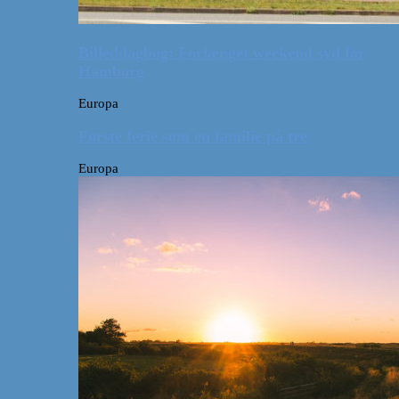
Billeddagbog: Forlænget weekend syd for
Hamborg
Europa
Første ferie som en familie på tre
Europa