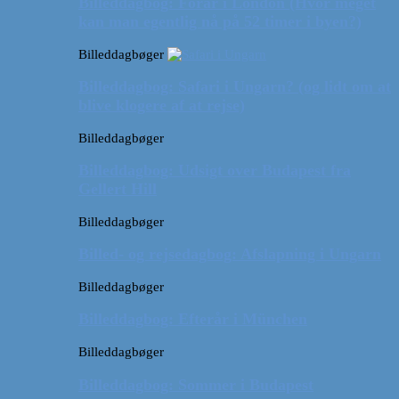
Billeddagbog: Forår i London (Hvor meget
kan man egentlig nå på 52 timer i byen?)
Billeddagbøger
Billeddagbog: Safari i Ungarn? (og lidt om at
blive klogere af at rejse)
Billeddagbøger
Billeddagbog: Udsigt over Budapest fra
Gellert Hill
Billeddagbøger
Billed- og rejsedagbog: Afslapning i Ungarn
Billeddagbøger
Billeddagbog: Efterår i München
Billeddagbøger
Billeddagbog: Sommer i Budapest