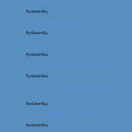
oplevelser
Sydamerika
For et år siden: På eventyr i Peru
Sydamerika
Video: 4 måneder på 3 minutter
Sydamerika
Peru: OM AT MØDE DE LOKALE
Sydamerika
CUSCO: The Former Capital of the Inca
Empire
Sydamerika
Peru: COLORFUL GRAFFITI IN LIMA
Sydamerika