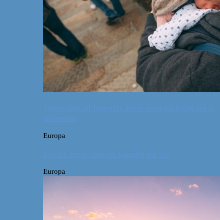
Vores tips til kør-selv-ferie med en baby på 2
måneder
Europa
Første ferie som en familie på tre
Europa