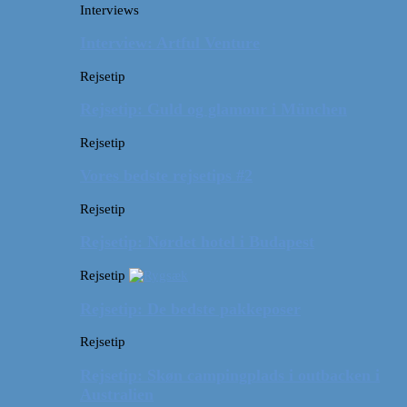
Interviews
Interview: Artful Venture
Rejsetip
Rejsetip: Guld og glamour i München
Rejsetip
Vores bedste rejsetips #2
Rejsetip
Rejsetip: Nørdet hotel i Budapest
Rejsetip
Rejsetip: De bedste pakkeposer
Rejsetip
Rejsetip: Skøn campingplads i outbacken i
Australien