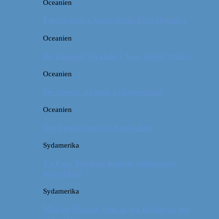
Oceanien
Første stop i Australien: Port Douglas
Oceanien
De pæneste strande i New South Wales
Oceanien
De fineste strande i Queensland
Oceanien
Tre kendetegn for Australien
Sydamerika
La Paz: Verdens højeste beliggende
hovedstad
Sydamerika
Machu Picchu: Om at stå tidligt op for