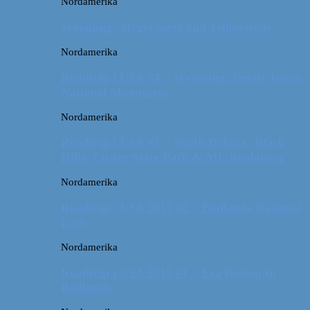
Nordamerika
Wyoming: Meget mere end Yellowstone
Nordamerika
Roadtrip i USA #4 // Wyoming: Devils Tower
National Monument
Nordamerika
Roadtrip i USA #3 // South Dakota: Black
Hills, Custer State Park & Mt. Rushmore
Nordamerika
Roadtrip i USA 2017 #2 // Badlands National
Park
Nordamerika
Roadtrip i USA 2017 #1 // Fra Boston til
Badlands