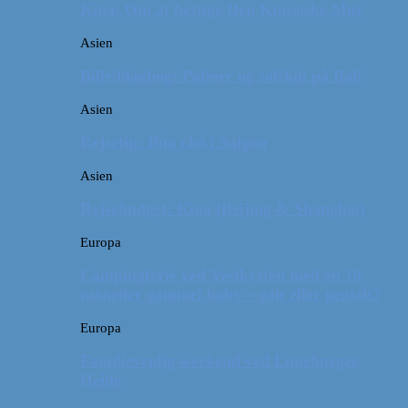
Kina: Om at bestige Den Kinesiske Mur
Asien
Billeddagbog: Palmer og solskin på Bali
Asien
Rejsetip: Bún chả i Saigon
Asien
Rejsebudget: Kina (Beijing & Shanghai)
Europa
Campingferie ved Vestkysten med en 10
måneder gammel baby – galt eller genialt?
Europa
Familievenlig weekend ved Lüneburger
Heide