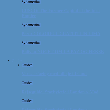
Sydamerika
CUSCO: The Former Capital of the Inca
Empire
Sydamerika
Peru: COLORFUL GRAFFITI IN LIMA
Sydamerika
Bolivia: NOGET OM LA PAZ OG HEKSE
Guides
Guides
Vores erfaring med billeje i Irland
Guides
Rejseguide: Storbyferie i London // Mad
Guides
Rejseguide: Storbyferie i London //