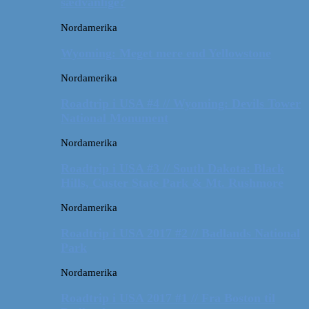
sædvanlige?
Nordamerika
Wyoming: Meget mere end Yellowstone
Nordamerika
Roadtrip i USA #4 // Wyoming: Devils Tower
National Monument
Nordamerika
Roadtrip i USA #3 // South Dakota: Black
Hills, Custer State Park & Mt. Rushmore
Nordamerika
Roadtrip i USA 2017 #2 // Badlands National
Park
Nordamerika
Roadtrip i USA 2017 #1 // Fra Boston til