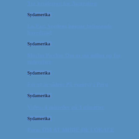
Tre kendetegn for Australien
Sydamerika
La Paz: Verdens højeste beliggende
hovedstad
Sydamerika
Machu Picchu: Om at stå tidligt op for
oplevelser
Sydamerika
For et år siden: På eventyr i Peru
Sydamerika
Video: 4 måneder på 3 minutter
Sydamerika
Peru: OM AT MØDE DE LOKALE