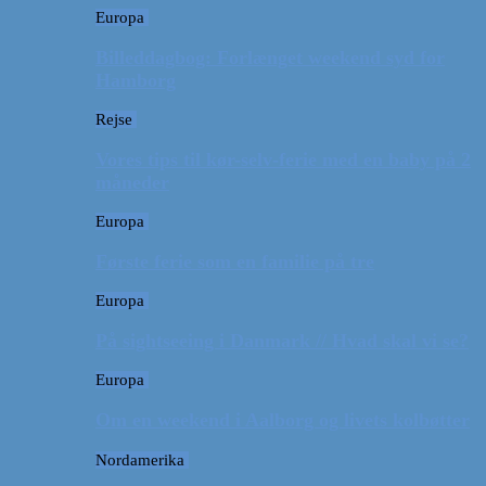
Europa
Billeddagbog: Forlænget weekend syd for
Hamborg
Rejse
Vores tips til kør-selv-ferie med en baby på 2
måneder
Europa
Første ferie som en familie på tre
Europa
På sightseeing i Danmark // Hvad skal vi se?
Europa
Om en weekend i Aalborg og livets kolbøtter
Nordamerika