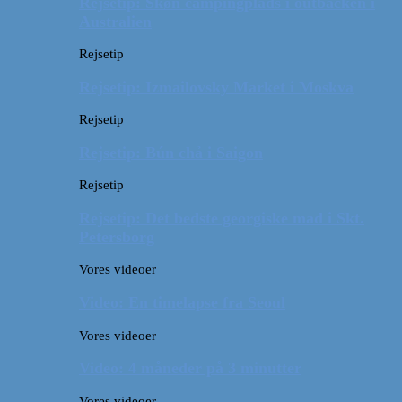
Rejsetip: Skøn campingplads i outbacken i
Australien
Rejsetip
Rejsetip: Izmailovsky Market i Moskva
Rejsetip
Rejsetip: Bún chả i Saigon
Rejsetip
Rejsetip: Det bedste georgiske mad i Skt.
Petersborg
Vores videoer
Video: En timelapse fra Seoul
Vores videoer
Video: 4 måneder på 3 minutter
Vores videoer