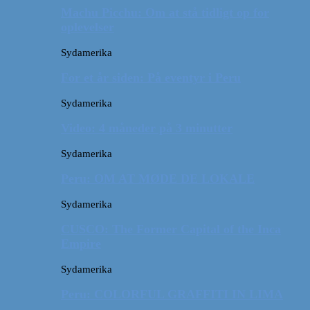
Machu Picchu: Om at stå tidligt op for
oplevelser
Sydamerika
For et år siden: På eventyr i Peru
Sydamerika
Video: 4 måneder på 3 minutter
Sydamerika
Peru: OM AT MØDE DE LOKALE
Sydamerika
CUSCO: The Former Capital of the Inca
Empire
Sydamerika
Peru: COLORFUL GRAFFITI IN LIMA