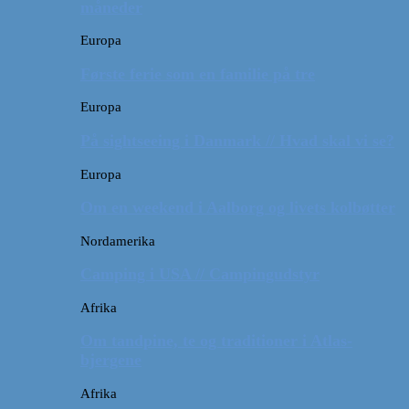
måneder
Europa
Første ferie som en familie på tre
Europa
På sightseeing i Danmark // Hvad skal vi se?
Europa
Om en weekend i Aalborg og livets kolbøtter
Nordamerika
Camping i USA // Campingudstyr
Afrika
Om tandpine, te og traditioner i Atlas-
bjergene
Afrika