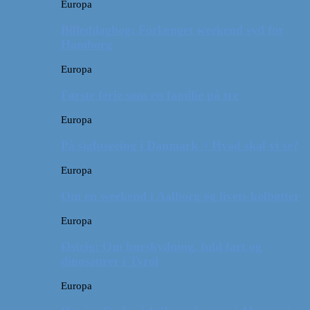
Europa
Billeddagbog: Forlænget weekend syd for
Hamborg
Europa
Første ferie som en familie på tre
Europa
På sightseeing i Danmark // Hvad skal vi se?
Europa
Om en weekend i Aalborg og livets kolbøtter
Europa
Østrig: Om bueskydning, fuld fart og
dinosaurer i Tyrol
Europa