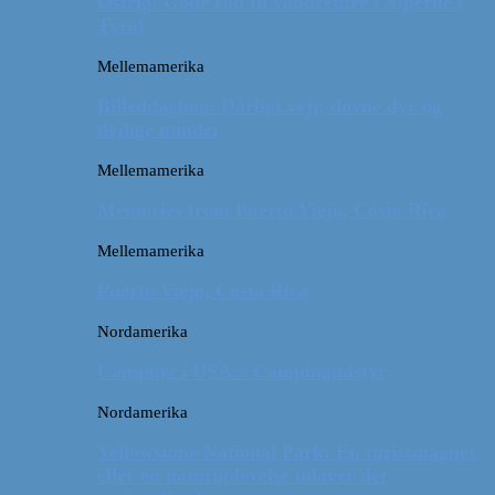
Østrig: Gode råd til vandreture i Alperne i
Tyrol
Mellemamerika
Billeddagbog: Dårligt vejr, dovne dyr og
dejlige minder
Mellemamerika
Memories from Puerto Viejo, Costa Rica
Mellemamerika
Puerto Viejo, Costa Rica
Nordamerika
Camping i USA // Campingudstyr
Nordamerika
Yellowstone National Park: En turistmagnet
eller en naturoplevelse udover det