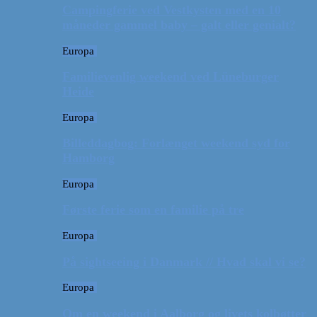
Campingferie ved Vestkysten med en 10
måneder gammel baby – galt eller genialt?
Europa
Familievenlig weekend ved Lüneburger
Heide
Europa
Billeddagbog: Forlænget weekend syd for
Hamborg
Europa
Første ferie som en familie på tre
Europa
På sightseeing i Danmark // Hvad skal vi se?
Europa
Om en weekend i Aalborg og livets kolbøtter