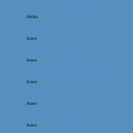
Marokko: En dag i Marrakech
Afrika
Når det giver mening at rejse
Asien
Billeddagbog: Hellige templer i Cambodja
Asien
Rejseguide: Hiking på Den Kinesiske Mur
Asien
Rejsebudget: Japan (inklusiv Tokyo)
Asien
Billeddagbog: Smukke Bali
Asien