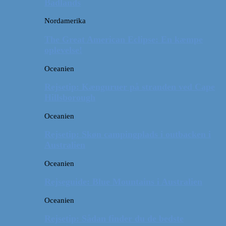
Badlands
Nordamerika
The Great American Eclipse: En kæmpe
oplevelse!
Oceanien
Rejsetip: Kænguruer på stranden ved Cape
Hillsborough
Oceanien
Rejsetip: Skøn campingplads i outbacken i
Australien
Oceanien
Rejseguide: Blue Mountains i Australien
Oceanien
Rejsetip: Sådan finder du de bedste