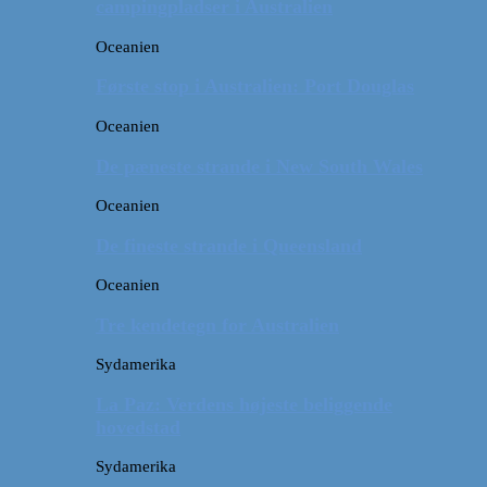
campingpladser i Australien
Oceanien
Første stop i Australien: Port Douglas
Oceanien
De pæneste strande i New South Wales
Oceanien
De fineste strande i Queensland
Oceanien
Tre kendetegn for Australien
Sydamerika
La Paz: Verdens højeste beliggende
hovedstad
Sydamerika