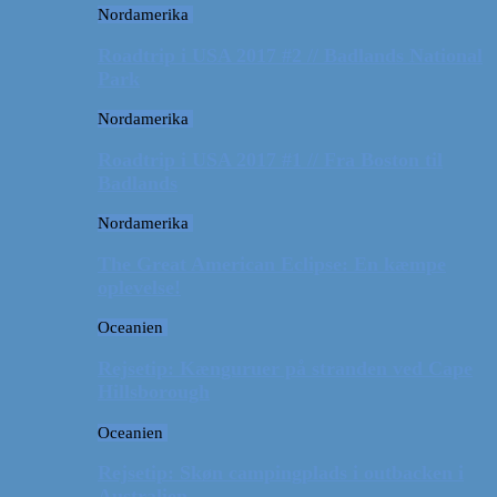
Nordamerika
Roadtrip i USA 2017 #2 // Badlands National
Park
Nordamerika
Roadtrip i USA 2017 #1 // Fra Boston til
Badlands
Nordamerika
The Great American Eclipse: En kæmpe
oplevelse!
Oceanien
Rejsetip: Kænguruer på stranden ved Cape
Hillsborough
Oceanien
Rejsetip: Skøn campingplads i outbacken i
Australien