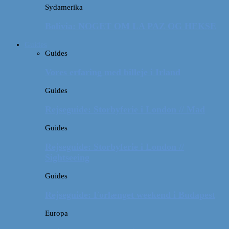
Sydamerika
Bolivia: NOGET OM LA PAZ OG HEKSE
Guides
Guides
Vores erfaring med billeje i Irland
Guides
Rejseguide: Storbyferie i London // Mad
Guides
Rejseguide: Storbyferie i London //
Sightseeing
Guides
Rejseguide: Forlænget weekend i Budapest
Europa