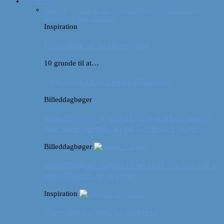
Inspiration
Alle
10 grunde til at…
Billeddagbøger
Interviews
Rejsetip
Vores videoer
Inspiration
Gaveideer til de rejselystne
10 grunde til at…
10 grunde til at besøge Marokko
Billeddagbøger
Billeddagbog: Forår i London (Hvor meget
kan man egentlig nå på 52 timer i byen?)
Billeddagbøger
Billeddagbog: Safari i Ungarn? (og lidt om at
blive klogere af at rejse)
Inspiration
Vores bucket list: Maldiverne