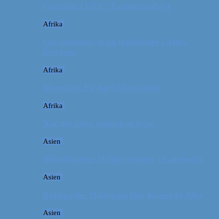
Camping i USA // Campingudstyr
Afrika
Om tandpine, te og traditioner i Atlas-
bjergene
Afrika
Marokko: En dag i Marrakech
Afrika
Når det giver mening at rejse
Asien
Billeddagbog: Hellige templer i Cambodja
Asien
Rejseguide: Hiking på Den Kinesiske Mur
Asien