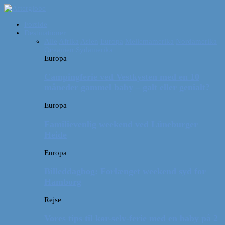
Forside
Destinationer
Alle
Afrika
Asien
Europa
Mellemamerika
Nordamerika
Oceanien
Sydamerika
Europa
Campingferie ved Vestkysten med en 10
måneder gammel baby – galt eller genialt?
Europa
Familievenlig weekend ved Lüneburger
Heide
Europa
Billeddagbog: Forlænget weekend syd for
Hamborg
Rejse
Vores tips til kør-selv-ferie med en baby på 2