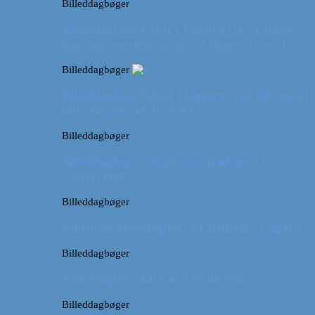
Billeddagbøger
Billeddagbog: Forår i London (Hvor meget
kan man egentlig nå på 52 timer i byen?)
Billeddagbøger
Billeddagbog: Safari i Ungarn? (og lidt om at
blive klogere af at rejse)
Billeddagbøger
Billeddagbog: Udsigt over Budapest fra
Gellert Hill
Billeddagbøger
Billed- og rejsedagbog: Afslapning i Ungarn
Billeddagbøger
Billeddagbog: Efterår i München
Billeddagbøger