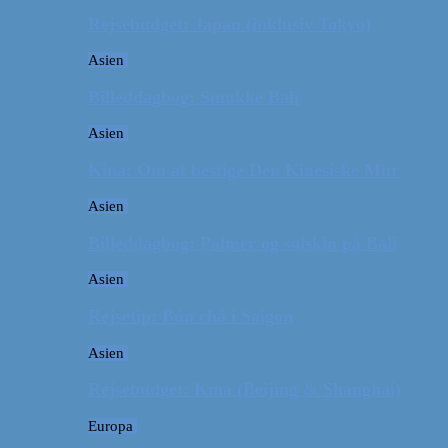
Rejsebudget: Japan (inklusiv Tokyo)
Asien
Billeddagbog: Smukke Bali
Asien
Kina: Om at bestige Den Kinesiske Mur
Asien
Billeddagbog: Palmer og solskin på Bali
Asien
Rejsetip: Bún chả i Saigon
Asien
Rejsebudget: Kina (Beijing & Shanghai)
Europa