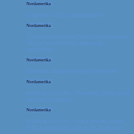
Nordamerika
Camping i USA // Campingudstyr
Nordamerika
Yellowstone National Park: En turistmagnet
eller en naturoplevelse udover det
sædvanlige?
Nordamerika
Wyoming: Meget mere end Yellowstone
Nordamerika
Roadtrip i USA #4 // Wyoming: Devils Tower
National Monument
Nordamerika
Roadtrip i USA #3 // South Dakota: Black
Hills, Custer State Park & Mt. Rushmore