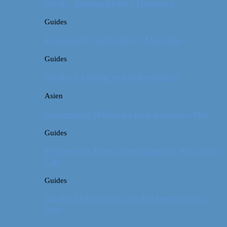
Guide: Julemarkeder i Hamborg
Guides
Rejseguide: Storbyferie i München
Guides
Guide: Få hjælp ved flyforsinkelse
Asien
Rejseguide: Hiking på Den Kinesiske Mur
Guides
Rejseguide: Vores anbefalinger til New York
City
Guides
Guide: Sådan finder du den bedste plads i
flyet