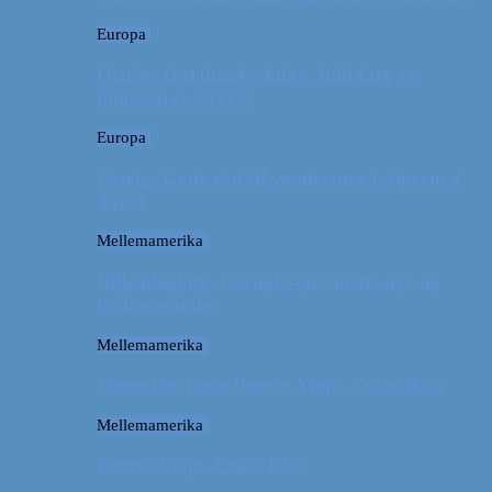
Europa
Østrig: Om bueskydning, fuld fart og
dinosaurer i Tyrol
Europa
Østrig: Gode råd til vandreture i Alperne i
Tyrol
Mellemamerika
Billeddagbog: Dårligt vejr, dovne dyr og
dejlige minder
Mellemamerika
Memories from Puerto Viejo, Costa Rica
Mellemamerika
Puerto Viejo, Costa Rica