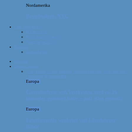
Nordamerika
Rejsebudget: NYC
Om Afterglobe
Hvem er vi?
Hvor har vi været?
Vores rejseudstyr
Kontakt
Samarbejde
Forside
Destinationer
Alle
Afrika
Asien
Europa
Mellemamerika
Nordamerika
Oceanien
Sydamerika
Europa
Campingferie ved Vestkysten med en 10
måneder gammel baby – galt eller genialt?
Europa
Familievenlig weekend ved Lüneburger
Heide