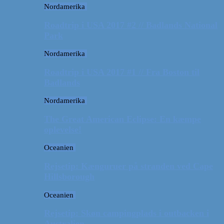
Nordamerika
Roadtrip i USA 2017 #2 // Badlands National
Park
Nordamerika
Roadtrip i USA 2017 #1 // Fra Boston til
Badlands
Nordamerika
The Great American Eclipse: En kæmpe
oplevelse!
Oceanien
Rejsetip: Kænguruer på stranden ved Cape
Hillsborough
Oceanien
Rejsetip: Skøn campingplads i outbacken i
Australien