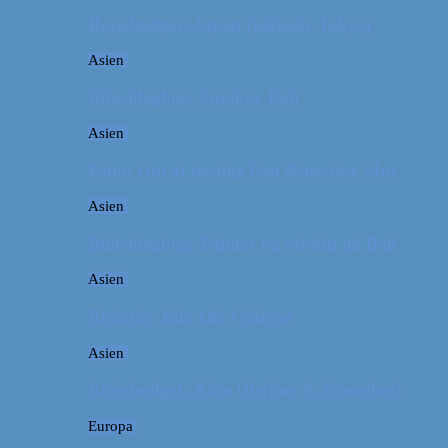
Rejsebudget: Japan (inklusiv Tokyo)
Asien
Billeddagbog: Smukke Bali
Asien
Kina: Om at bestige Den Kinesiske Mur
Asien
Billeddagbog: Palmer og solskin på Bali
Asien
Rejsetip: Bún chả i Saigon
Asien
Rejsebudget: Kina (Beijing & Shanghai)
Europa