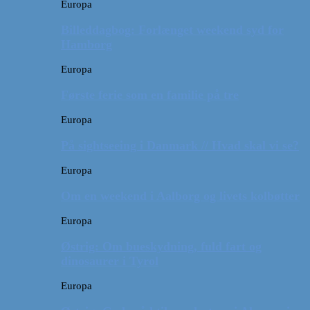
Europa
Billeddagbog: Forlænget weekend syd for
Hamborg
Europa
Første ferie som en familie på tre
Europa
På sightseeing i Danmark // Hvad skal vi se?
Europa
Om en weekend i Aalborg og livets kolbøtter
Europa
Østrig: Om bueskydning, fuld fart og
dinosaurer i Tyrol
Europa