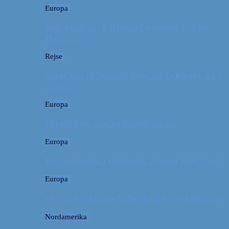
Europa
Billeddagbog: Forlænget weekend syd for
Hamborg
Rejse
Vores tips til kør-selv-ferie med en baby på 2
måneder
Europa
Første ferie som en familie på tre
Europa
På sightseeing i Danmark // Hvad skal vi se?
Europa
Om en weekend i Aalborg og livets kolbøtter
Nordamerika