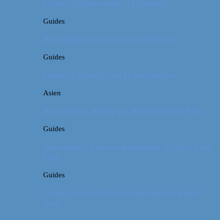
Guide: Julemarkeder i Hamborg
Guides
Rejseguide: Storbyferie i München
Guides
Guide: Få hjælp ved flyforsinkelse
Asien
Rejseguide: Hiking på Den Kinesiske Mur
Guides
Rejseguide: Vores anbefalinger til New York
City
Guides
Guide: Sådan finder du den bedste plads i
flyet