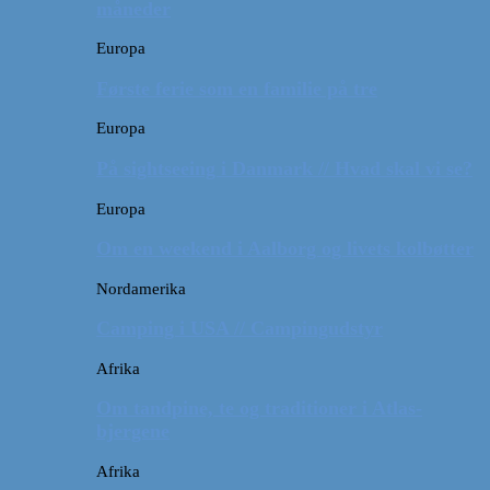
måneder
Europa
Første ferie som en familie på tre
Europa
På sightseeing i Danmark // Hvad skal vi se?
Europa
Om en weekend i Aalborg og livets kolbøtter
Nordamerika
Camping i USA // Campingudstyr
Afrika
Om tandpine, te og traditioner i Atlas-
bjergene
Afrika