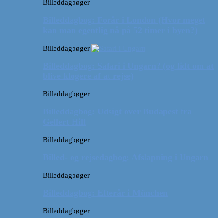
Billeddagbøger
Billeddagbog: Forår i London (Hvor meget
kan man egentlig nå på 52 timer i byen?)
Billeddagbøger
Billeddagbog: Safari i Ungarn? (og lidt om at
blive klogere af at rejse)
Billeddagbøger
Billeddagbog: Udsigt over Budapest fra
Gellert Hill
Billeddagbøger
Billed- og rejsedagbog: Afslapning i Ungarn
Billeddagbøger
Billeddagbog: Efterår i München
Billeddagbøger