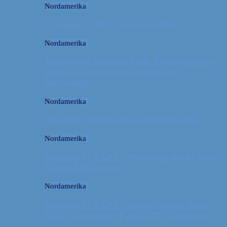
Nordamerika
Camping i USA // Campingudstyr
Nordamerika
Yellowstone National Park: En turistmagnet
eller en naturoplevelse udover det
sædvanlige?
Nordamerika
Wyoming: Meget mere end Yellowstone
Nordamerika
Roadtrip i USA #4 // Wyoming: Devils Tower
National Monument
Nordamerika
Roadtrip i USA #3 // South Dakota: Black
Hills, Custer State Park & Mt. Rushmore