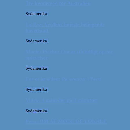
Tre kendetegn for Australien
Sydamerika
La Paz: Verdens højeste beliggende
hovedstad
Sydamerika
Machu Picchu: Om at stå tidligt op for
oplevelser
Sydamerika
For et år siden: På eventyr i Peru
Sydamerika
Video: 4 måneder på 3 minutter
Sydamerika
Peru: OM AT MØDE DE LOKALE