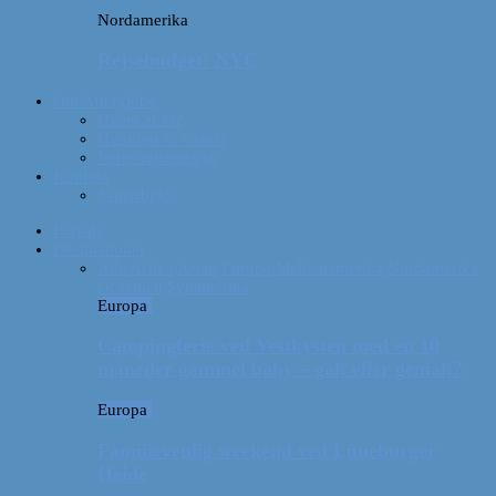
Nordamerika
Rejsebudget: NYC
Om Afterglobe
Hvem er vi?
Hvor har vi været?
Vores rejseudstyr
Kontakt
Samarbejde
Forside
Destinationer
Alle
Afrika
Asien
Europa
Mellemamerika
Nordamerika
Oceanien
Sydamerika
Europa
Campingferie ved Vestkysten med en 10
måneder gammel baby – galt eller genialt?
Europa
Familievenlig weekend ved Lüneburger
Heide