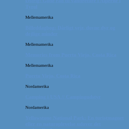
Østrig: Gode råd til vandreture i Alperne i
Tyrol
Mellemamerika
Billeddagbog: Dårligt vejr, dovne dyr og
dejlige minder
Mellemamerika
Memories from Puerto Viejo, Costa Rica
Mellemamerika
Puerto Viejo, Costa Rica
Nordamerika
Camping i USA // Campingudstyr
Nordamerika
Yellowstone National Park: En turistmagnet
eller en naturoplevelse udover det