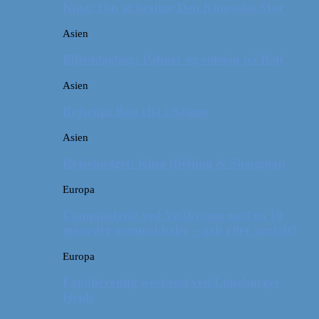
Kina: Om at bestige Den Kinesiske Mur
Asien
Billeddagbog: Palmer og solskin på Bali
Asien
Rejsetip: Bún chả i Saigon
Asien
Rejsebudget: Kina (Beijing & Shanghai)
Europa
Campingferie ved Vestkysten med en 10
måneder gammel baby – galt eller genialt?
Europa
Familievenlig weekend ved Lüneburger
Heide