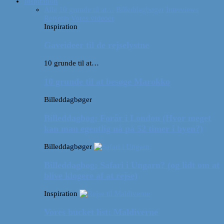
Inspiration
Alle
10 grunde til at…
Billeddagbøger
Interviews
Rejsetip
Vores videoer
Inspiration
Gaveideer til de rejselystne
10 grunde til at…
10 grunde til at besøge Marokko
Billeddagbøger
Billeddagbog: Forår i London (Hvor meget
kan man egentlig nå på 52 timer i byen?)
Billeddagbøger
Billeddagbog: Safari i Ungarn? (og lidt om at
blive klogere af at rejse)
Inspiration
Vores bucket list: Maldiverne