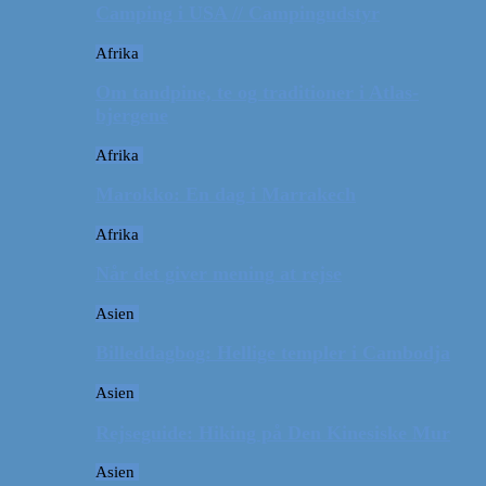
Camping i USA // Campingudstyr
Afrika
Om tandpine, te og traditioner i Atlas-
bjergene
Afrika
Marokko: En dag i Marrakech
Afrika
Når det giver mening at rejse
Asien
Billeddagbog: Hellige templer i Cambodja
Asien
Rejseguide: Hiking på Den Kinesiske Mur
Asien