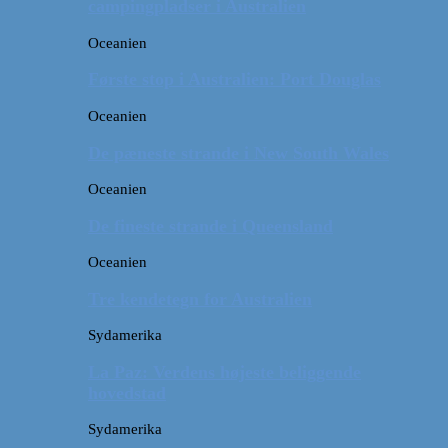
campingpladser i Australien
Oceanien
Første stop i Australien: Port Douglas
Oceanien
De pæneste strande i New South Wales
Oceanien
De fineste strande i Queensland
Oceanien
Tre kendetegn for Australien
Sydamerika
La Paz: Verdens højeste beliggende
hovedstad
Sydamerika