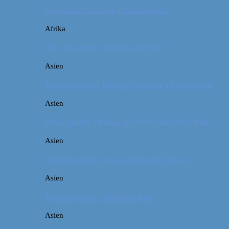
Marokko: En dag i Marrakech
Afrika
Når det giver mening at rejse
Asien
Billeddagbog: Hellige templer i Cambodja
Asien
Rejseguide: Hiking på Den Kinesiske Mur
Asien
Rejsebudget: Japan (inklusiv Tokyo)
Asien
Billeddagbog: Smukke Bali
Asien