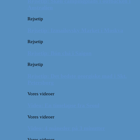
Rejsetip: Skøn campingplads i outbacken i
Australien
Rejsetip
Rejsetip: Izmailovsky Market i Moskva
Rejsetip
Rejsetip: Bún chả i Saigon
Rejsetip
Rejsetip: Det bedste georgiske mad i Skt.
Petersborg
Vores videoer
Video: En timelapse fra Seoul
Vores videoer
Video: 4 måneder på 3 minutter
Vores videoer