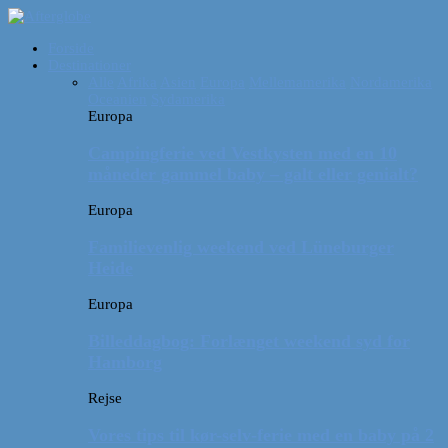
Forside
Destinationer
Alle
Afrika
Asien
Europa
Mellemamerika
Nordamerika
Oceanien
Sydamerika
Europa
Campingferie ved Vestkysten med en 10
måneder gammel baby – galt eller genialt?
Europa
Familievenlig weekend ved Lüneburger
Heide
Europa
Billeddagbog: Forlænget weekend syd for
Hamborg
Rejse
Vores tips til kør-selv-ferie med en baby på 2