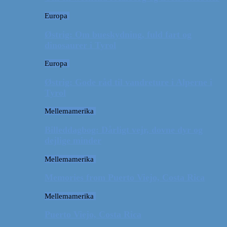
Europa
Østrig: Om bueskydning, fuld fart og
dinosaurer i Tyrol
Europa
Østrig: Gode råd til vandreture i Alperne i
Tyrol
Mellemamerika
Billeddagbog: Dårligt vejr, dovne dyr og
dejlige minder
Mellemamerika
Memories from Puerto Viejo, Costa Rica
Mellemamerika
Puerto Viejo, Costa Rica