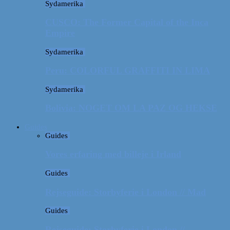
Sydamerika
CUSCO: The Former Capital of the Inca
Empire
Sydamerika
Peru: COLORFUL GRAFFITI IN LIMA
Sydamerika
Bolivia: NOGET OM LA PAZ OG HEKSE
Guides
Guides
Vores erfaring med billeje i Irland
Guides
Rejseguide: Storbyferie i London // Mad
Guides
Rejseguide: Storbyferie i London //