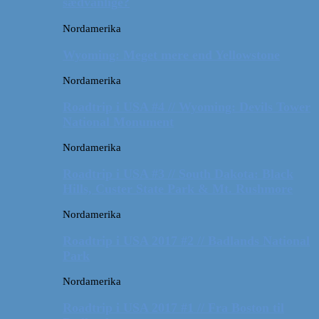
sædvanlige?
Nordamerika
Wyoming: Meget mere end Yellowstone
Nordamerika
Roadtrip i USA #4 // Wyoming: Devils Tower
National Monument
Nordamerika
Roadtrip i USA #3 // South Dakota: Black
Hills, Custer State Park & Mt. Rushmore
Nordamerika
Roadtrip i USA 2017 #2 // Badlands National
Park
Nordamerika
Roadtrip i USA 2017 #1 // Fra Boston til