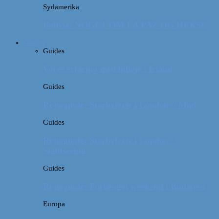
Sydamerika
Bolivia: NOGET OM LA PAZ OG HEKSE
Guides
Guides
Vores erfaring med billeje i Irland
Guides
Rejseguide: Storbyferie i London // Mad
Guides
Rejseguide: Storbyferie i London //
Sightseeing
Guides
Rejseguide: Forlænget weekend i Budapest
Europa