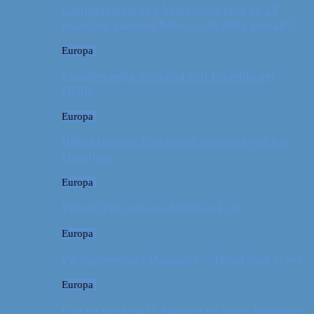
Campingferie ved Vestkysten med en 10
måneder gammel baby – galt eller genialt?
Europa
Familievenlig weekend ved Lüneburger
Heide
Europa
Billeddagbog: Forlænget weekend syd for
Hamborg
Europa
Første ferie som en familie på tre
Europa
På sightseeing i Danmark // Hvad skal vi se?
Europa
Om en weekend i Aalborg og livets kolbøtter