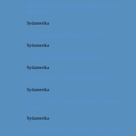
Machu Picchu: Om at stå tidligt op for
oplevelser
Sydamerika
For et år siden: På eventyr i Peru
Sydamerika
Video: 4 måneder på 3 minutter
Sydamerika
Peru: OM AT MØDE DE LOKALE
Sydamerika
CUSCO: The Former Capital of the Inca
Empire
Sydamerika
Peru: COLORFUL GRAFFITI IN LIMA