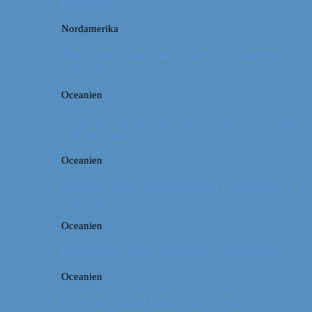
Badlands
Nordamerika
The Great American Eclipse: En kæmpe
oplevelse!
Oceanien
Rejsetip: Kænguruer på stranden ved Cape
Hillsborough
Oceanien
Rejsetip: Skøn campingplads i outbacken i
Australien
Oceanien
Rejseguide: Blue Mountains i Australien
Oceanien
Rejsetip: Sådan finder du de bedste