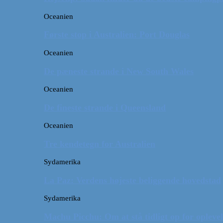
Oceanien
Første stop i Australien: Port Douglas
Oceanien
De pæneste strande i New South Wales
Oceanien
De fineste strande i Queensland
Oceanien
Tre kendetegn for Australien
Sydamerika
La Paz: Verdens højeste beliggende hovedstad
Sydamerika
Machu Picchu: Om at stå tidligt op for oplevel