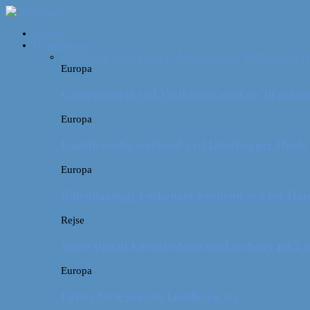
Forside
Destinationer
Alle
Afrika
Asien
Europa
Mellemamerika
Nordamerika
O
Europa
Campingferie ved Vestkysten med en 10 månede
Europa
Familievenlig weekend ved Lüneburger Heide
Europa
Billeddagbog: Forlænget weekend syd for Ha
Rejse
Vores tips til kør-selv-ferie med en baby på 2
Europa
Første ferie som en familie på tre