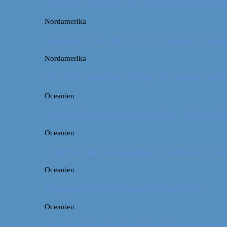
Roadtrip i USA 2017 #2 // Badlands National 
Nordamerika
Roadtrip i USA 2017 #1 // Fra Boston til Badl
Nordamerika
The Great American Eclipse: En kæmpe oplev
Oceanien
Rejsetip: Kænguruer på stranden ved Cape H
Oceanien
Rejsetip: Skøn campingplads i outbacken i Aus
Oceanien
Rejseguide: Blue Mountains i Australien
Oceanien
Rejsetip: Sådan finder du de bedste campingpl