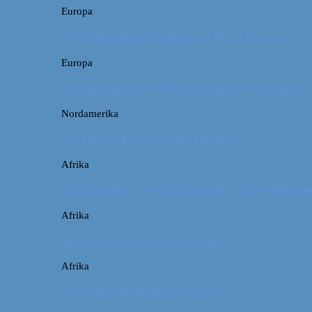
Europa
På sightseeing i Danmark // Hvad skal vi se?
Europa
Om en weekend i Aalborg og livets kolbøtter
Nordamerika
Camping i USA // Campingudstyr
Afrika
Om tandpine, te og traditioner i Atlas-bjergen
Afrika
Marokko: En dag i Marrakech
Afrika
Når det giver mening at rejse