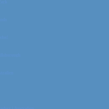
Park
ands
else!
illsborough
tralien
adser i Australien