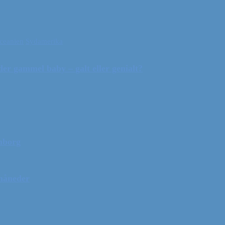
ceanien
Sydamerika
r gammel baby – galt eller genialt?
mborg
 måneder