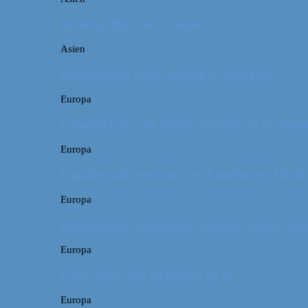
Rejsetip: Bún chả i Saigon
Asien
Rejsebudget: Kina (Beijing & Shanghai)
Europa
Campingferie ved Vestkysten med en 10 månede
Europa
Familievenlig weekend ved Lüneburger Heide
Europa
Billeddagbog: Forlænget weekend syd for Ha
Europa
Første ferie som en familie på tre
Europa