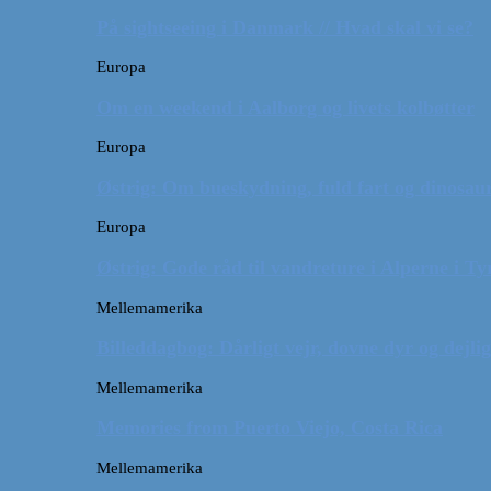
På sightseeing i Danmark // Hvad skal vi se?
Europa
Om en weekend i Aalborg og livets kolbøtter
Europa
Østrig: Om bueskydning, fuld fart og dinosaur
Europa
Østrig: Gode råd til vandreture i Alperne i Ty
Mellemamerika
Billeddagbog: Dårligt vejr, dovne dyr og dejli
Mellemamerika
Memories from Puerto Viejo, Costa Rica
Mellemamerika