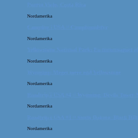
Puerto Viejo, Costa Rica
Nordamerika
Camping i USA // Campingudstyr
Nordamerika
Yellowstone National Park: En turistmagnet el
Nordamerika
Wyoming: Meget mere end Yellowstone
Nordamerika
Roadtrip i USA #4 // Wyoming: Devils Tower
Nordamerika
Roadtrip i USA #3 // South Dakota: Black Hil
Nordamerika