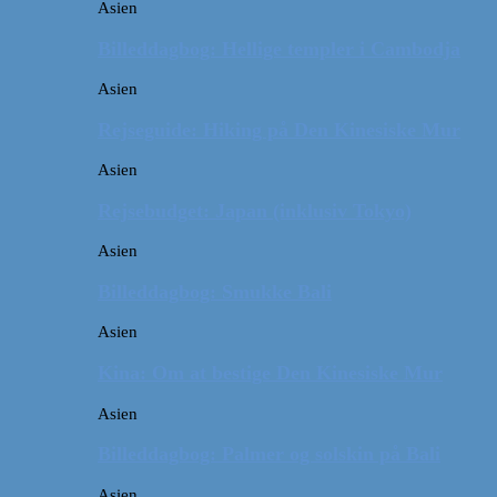
Asien
Billeddagbog: Hellige templer i Cambodja
Asien
Rejseguide: Hiking på Den Kinesiske Mur
Asien
Rejsebudget: Japan (inklusiv Tokyo)
Asien
Billeddagbog: Smukke Bali
Asien
Kina: Om at bestige Den Kinesiske Mur
Asien
Billeddagbog: Palmer og solskin på Bali
Asien