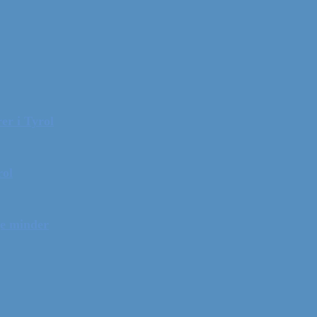
er i Tyrol
rol
ge minder