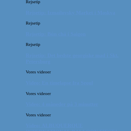
Rejsetip
Rejsetip: Izmailovsky Market i Moskva
Rejsetip
Rejsetip: Bún chả i Saigon
Rejsetip
Rejsetip: Det bedste georgiske mad i Skt.
Petersborg
Vores videoer
Video: En timelapse fra Seoul
Vores videoer
Video: 4 måneder på 3 minutter
Vores videoer
Video: ALBUQUERQUE