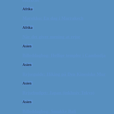
Afrika
Marokko: En dag i Marrakech
Afrika
Når det giver mening at rejse
Asien
Billeddagbog: Hellige templer i Cambodja
Asien
Rejseguide: Hiking på Den Kinesiske Mur
Asien
Rejsebudget: Japan (inklusiv Tokyo)
Asien
Billeddagbog: Smukke Bali