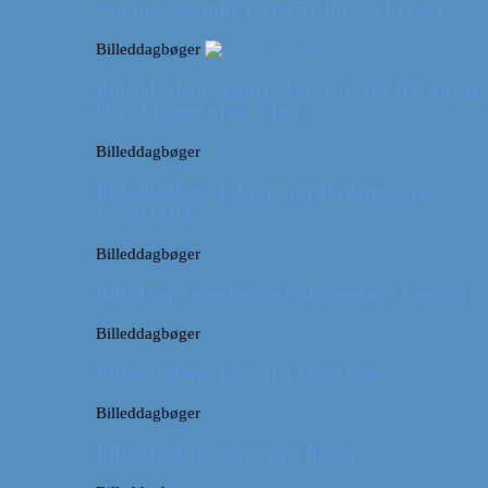
kan man egentlig nå på 52 timer i byen?)
Billeddagbøger
Billeddagbog: Safari i Ungarn? (og lidt om at
blive klogere af at rejse)
Billeddagbøger
Billeddagbog: Udsigt over Budapest fra
Gellert Hill
Billeddagbøger
Billed- og rejsedagbog: Afslapning i Ungarn
Billeddagbøger
Billeddagbog: Efterår i München
Billeddagbøger
Billeddagbog: Sommer i Budapest