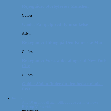
Rejseguide: Storbyferie i München
Guides
Guide: Få hjælp ved flyforsinkelse
Asien
Rejseguide: Hiking på Den Kinesiske Mur
Guides
Rejseguide: Vores anbefalinger til New York
City
Guides
Guide: Sådan finder du den bedste plads i
flyet
Inspiration
Alle
10 grunde til at…
Billeddagbøger
Interviews
Rejsetip
Vores videoer
Inspiration