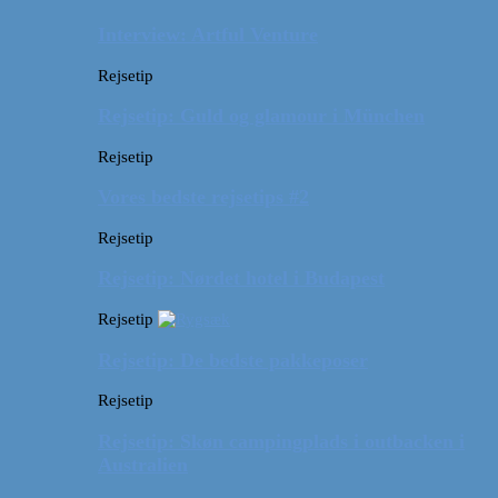
Interview: Artful Venture
Rejsetip
Rejsetip: Guld og glamour i München
Rejsetip
Vores bedste rejsetips #2
Rejsetip
Rejsetip: Nørdet hotel i Budapest
Rejsetip
Rejsetip: De bedste pakkeposer
Rejsetip
Rejsetip: Skøn campingplads i outbacken i
Australien