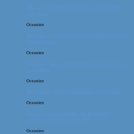
The Great American Eclipse: En kæmpe
oplevelse!
Oceanien
Rejsetip: Kænguruer på stranden ved Cape
Hillsborough
Oceanien
Rejsetip: Skøn campingplads i outbacken i
Australien
Oceanien
Rejseguide: Blue Mountains i Australien
Oceanien
Rejsetip: Sådan finder du de bedste
campingpladser i Australien
Oceanien