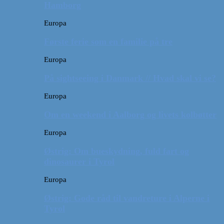
Hamborg
Europa
Første ferie som en familie på tre
Europa
På sightseeing i Danmark // Hvad skal vi se?
Europa
Om en weekend i Aalborg og livets kolbøtter
Europa
Østrig: Om bueskydning, fuld fart og
dinosaurer i Tyrol
Europa
Østrig: Gode råd til vandreture i Alperne i
Tyrol