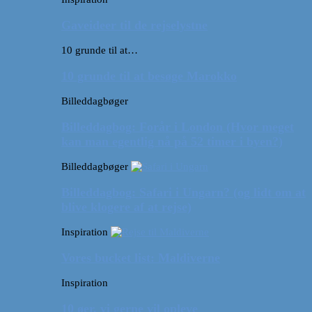
Gaveideer til de rejselystne
10 grunde til at…
10 grunde til at besøge Marokko
Billeddagbøger
Billeddagbog: Forår i London (Hvor meget
kan man egentlig nå på 52 timer i byen?)
Billeddagbøger
Billeddagbog: Safari i Ungarn? (og lidt om at
blive klogere af at rejse)
Inspiration
Vores bucket list: Maldiverne
Inspiration
10 øer, vi gerne vil opleve