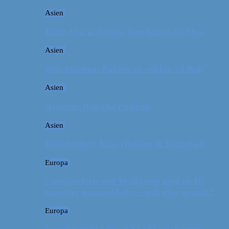
Asien
Kina: Om at bestige Den Kinesiske Mur
Asien
Billeddagbog: Palmer og solskin på Bali
Asien
Rejsetip: Bún chả i Saigon
Asien
Rejsebudget: Kina (Beijing & Shanghai)
Europa
Campingferie ved Vestkysten med en 10
måneder gammel baby – galt eller genialt?
Europa