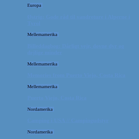
Europa
Østrig: Gode råd til vandreture i Alperne i
Tyrol
Mellemamerika
Billeddagbog: Dårligt vejr, dovne dyr og
dejlige minder
Mellemamerika
Memories from Puerto Viejo, Costa Rica
Mellemamerika
Puerto Viejo, Costa Rica
Nordamerika
Camping i USA // Campingudstyr
Nordamerika