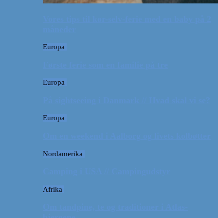
Vores tips til kør-selv-ferie med en baby på 2
måneder
Europa
Første ferie som en familie på tre
Europa
På sightseeing i Danmark // Hvad skal vi se?
Europa
Om en weekend i Aalborg og livets kolbøtter
Nordamerika
Camping i USA // Campingudstyr
Afrika
Om tandpine, te og traditioner i Atlas-
bjergene