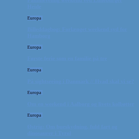
Familievenlig weekend ved Lüneburger
Heide
Europa
Billeddagbog: Forlænget weekend syd for
Hamborg
Europa
Første ferie som en familie på tre
Europa
På sightseeing i Danmark // Hvad skal vi se?
Europa
Om en weekend i Aalborg og livets kolbøtter
Europa
Østrig: Om bueskydning, fuld fart og
dinosaurer i Tyrol