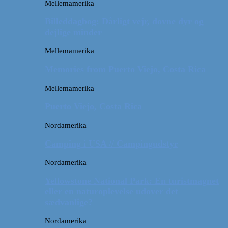
Mellemamerika
Billeddagbog: Dårligt vejr, dovne dyr og
dejlige minder
Mellemamerika
Memories from Puerto Viejo, Costa Rica
Mellemamerika
Puerto Viejo, Costa Rica
Nordamerika
Camping i USA // Campingudstyr
Nordamerika
Yellowstone National Park: En turistmagnet
eller en naturoplevelse udover det
sædvanlige?
Nordamerika