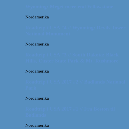
Wyoming: Meget mere end Yellowstone
Nordamerika
Roadtrip i USA #4 // Wyoming: Devils Tower
National Monument
Nordamerika
Roadtrip i USA #3 // South Dakota: Black
Hills, Custer State Park & Mt. Rushmore
Nordamerika
Roadtrip i USA 2017 #2 // Badlands National
Park
Nordamerika
Roadtrip i USA 2017 #1 // Fra Boston til
Badlands
Nordamerika