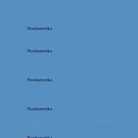
Yellowstone National Park: En turistmagnet
eller en naturoplevelse udover det
sædvanlige?
Nordamerika
Wyoming: Meget mere end Yellowstone
Nordamerika
Roadtrip i USA #4 // Wyoming: Devils Tower
National Monument
Nordamerika
Roadtrip i USA #3 // South Dakota: Black
Hills, Custer State Park & Mt. Rushmore
Nordamerika
Roadtrip i USA 2017 #2 // Badlands National
Park
Nordamerika