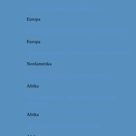
Første ferie som en familie på tre
Europa
På sightseeing i Danmark // Hvad skal vi se?
Europa
Om en weekend i Aalborg og livets kolbøtter
Nordamerika
Camping i USA // Campingudstyr
Afrika
Om tandpine, te og traditioner i Atlas-
bjergene
Afrika
Marokko: En dag i Marrakech