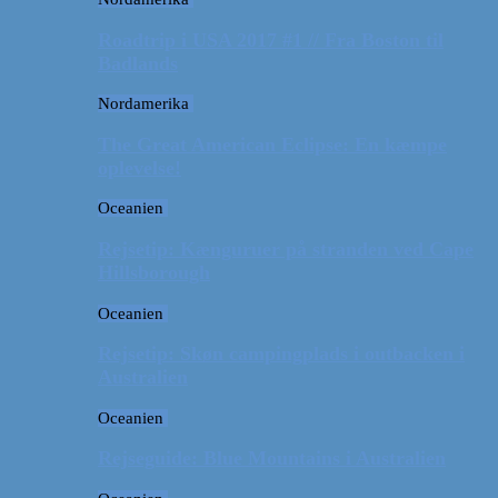
Roadtrip i USA 2017 #1 // Fra Boston til
Badlands
Nordamerika
The Great American Eclipse: En kæmpe
oplevelse!
Oceanien
Rejsetip: Kænguruer på stranden ved Cape
Hillsborough
Oceanien
Rejsetip: Skøn campingplads i outbacken i
Australien
Oceanien
Rejseguide: Blue Mountains i Australien