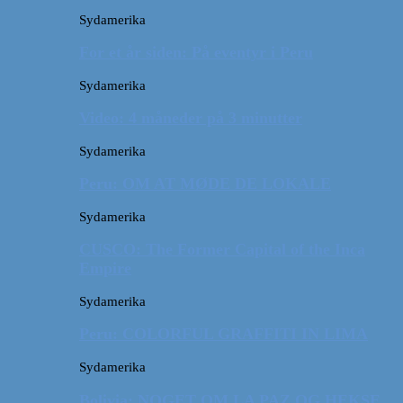
Sydamerika
For et år siden: På eventyr i Peru
Sydamerika
Video: 4 måneder på 3 minutter
Sydamerika
Peru: OM AT MØDE DE LOKALE
Sydamerika
CUSCO: The Former Capital of the Inca
Empire
Sydamerika
Peru: COLORFUL GRAFFITI IN LIMA
Sydamerika
Bolivia: NOGET OM LA PAZ OG HEKSE