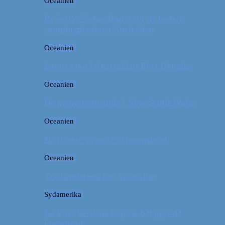
Oceanien
Rejsetip: Sådan finder du de bedste
campingpladser i Australien
Oceanien
Første stop i Australien: Port Douglas
Oceanien
De pæneste strande i New South Wales
Oceanien
De fineste strande i Queensland
Oceanien
Tre kendetegn for Australien
Sydamerika
La Paz: Verdens højeste beliggende
hovedstad