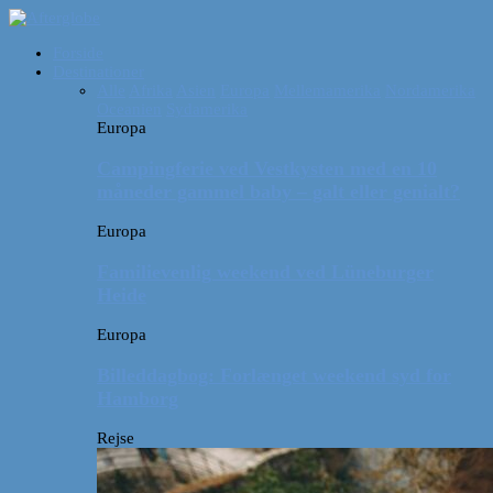
Forside
Destinationer
Alle
Afrika
Asien
Europa
Mellemamerika
Nordamerika
Oceanien
Sydamerika
Europa
Campingferie ved Vestkysten med en 10
måneder gammel baby – galt eller genialt?
Europa
Familievenlig weekend ved Lüneburger
Heide
Europa
Billeddagbog: Forlænget weekend syd for
Hamborg
Rejse