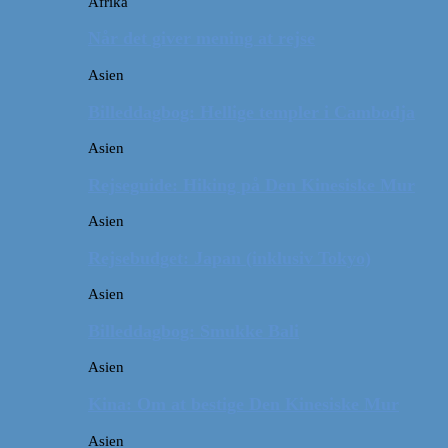
Afrika
Når det giver mening at rejse
Asien
Billeddagbog: Hellige templer i Cambodja
Asien
Rejseguide: Hiking på Den Kinesiske Mur
Asien
Rejsebudget: Japan (inklusiv Tokyo)
Asien
Billeddagbog: Smukke Bali
Asien
Kina: Om at bestige Den Kinesiske Mur
Asien