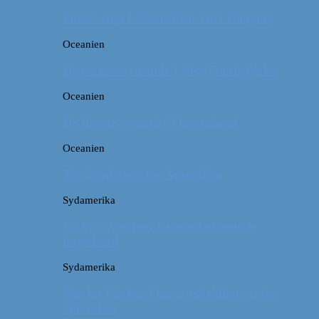
Første stop i Australien: Port Douglas
Oceanien
De pæneste strande i New South Wales
Oceanien
De fineste strande i Queensland
Oceanien
Tre kendetegn for Australien
Sydamerika
La Paz: Verdens højeste beliggende
hovedstad
Sydamerika
Machu Picchu: Om at stå tidligt op for
oplevelser