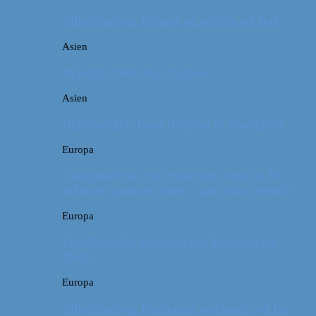
Billeddagbog: Palmer og solskin på Bali
Asien
Rejsetip: Bún chả i Saigon
Asien
Rejsebudget: Kina (Beijing & Shanghai)
Europa
Campingferie ved Vestkysten med en 10
måneder gammel baby – galt eller genialt?
Europa
Familievenlig weekend ved Lüneburger
Heide
Europa
Billeddagbog: Forlænget weekend syd for