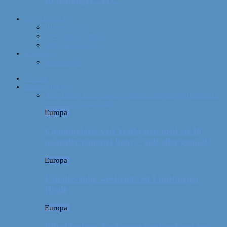
Rejsebudget: NYC
Om Afterglobe
Hvem er vi?
Hvor har vi været?
Vores rejseudstyr
Kontakt
Samarbejde
Forside
Destinationer
Alle
Afrika
Asien
Europa
Mellemamerika
Nordamerika
Oceanien
Sydamerika
Europa
Campingferie ved Vestkysten med en 10
måneder gammel baby – galt eller genialt?
Europa
Familievenlig weekend ved Lüneburger
Heide
Europa
Billeddagbog: Forlænget weekend syd for