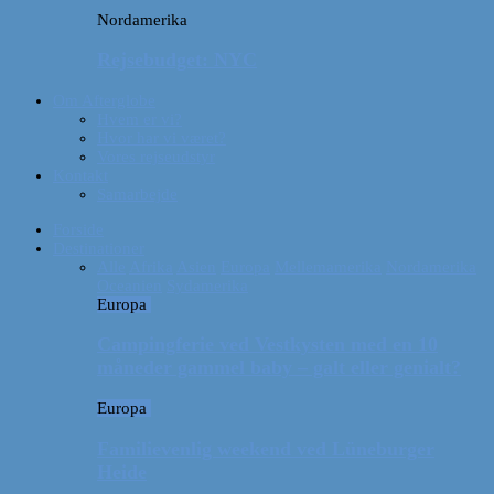
Nordamerika
Rejsebudget: NYC
Om Afterglobe
Hvem er vi?
Hvor har vi været?
Vores rejseudstyr
Kontakt
Samarbejde
Forside
Destinationer
Alle
Afrika
Asien
Europa
Mellemamerika
Nordamerika
Oceanien
Sydamerika
Europa
Campingferie ved Vestkysten med en 10
måneder gammel baby – galt eller genialt?
Europa
Familievenlig weekend ved Lüneburger
Heide