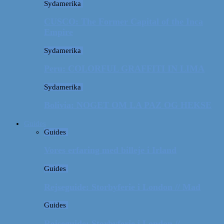
Sydamerika
CUSCO: The Former Capital of the Inca
Empire
Sydamerika
Peru: COLORFUL GRAFFITI IN LIMA
Sydamerika
Bolivia: NOGET OM LA PAZ OG HEKSE
Guides
Guides
Vores erfaring med billeje i Irland
Guides
Rejseguide: Storbyferie i London // Mad
Guides
Rejseguide: Storbyferie i London //