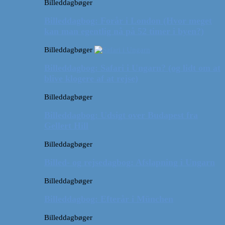
Billeddagbøger
Billeddagbog: Forår i London (Hvor meget
kan man egentlig nå på 52 timer i byen?)
Billeddagbøger
Billeddagbog: Safari i Ungarn? (og lidt om at
blive klogere af at rejse)
Billeddagbøger
Billeddagbog: Udsigt over Budapest fra
Gellert Hill
Billeddagbøger
Billed- og rejsedagbog: Afslapning i Ungarn
Billeddagbøger
Billeddagbog: Efterår i München
Billeddagbøger