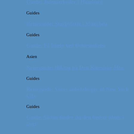
Guide: Julemarkeder i Hamborg
Guides
Rejseguide: Storbyferie i München
Guides
Guide: Få hjælp ved flyforsinkelse
Asien
Rejseguide: Hiking på Den Kinesiske Mur
Guides
Rejseguide: Vores anbefalinger til New York
City
Guides
Guide: Sådan finder du den bedste plads i
flyet