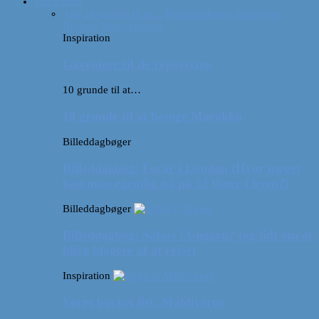
Inspiration
Alle
10 grunde til at…
Billeddagbøger
Interviews
Rejsetip
Vores videoer
Inspiration
Gaveideer til de rejselystne
10 grunde til at…
10 grunde til at besøge Marokko
Billeddagbøger
Billeddagbog: Forår i London (Hvor meget
kan man egentlig nå på 52 timer i byen?)
Billeddagbøger
Billeddagbog: Safari i Ungarn? (og lidt om at
blive klogere af at rejse)
Inspiration
Vores bucket list: Maldiverne