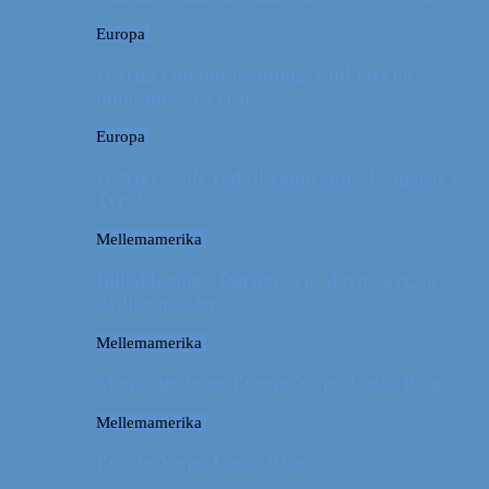
Europa
Østrig: Om bueskydning, fuld fart og
dinosaurer i Tyrol
Europa
Østrig: Gode råd til vandreture i Alperne i
Tyrol
Mellemamerika
Billeddagbog: Dårligt vejr, dovne dyr og
dejlige minder
Mellemamerika
Memories from Puerto Viejo, Costa Rica
Mellemamerika
Puerto Viejo, Costa Rica