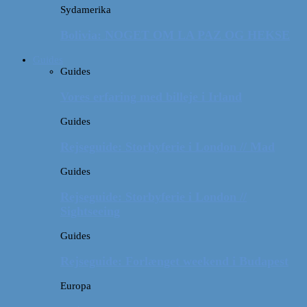
Sydamerika
Bolivia: NOGET OM LA PAZ OG HEKSE
Guides
Guides
Vores erfaring med billeje i Irland
Guides
Rejseguide: Storbyferie i London // Mad
Guides
Rejseguide: Storbyferie i London //
Sightseeing
Guides
Rejseguide: Forlænget weekend i Budapest
Europa