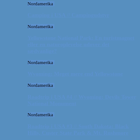
Nordamerika
Camping i USA // Campingudstyr
Nordamerika
Yellowstone National Park: En turistmagnet
eller en naturoplevelse udover det
sædvanlige?
Nordamerika
Wyoming: Meget mere end Yellowstone
Nordamerika
Roadtrip i USA #4 // Wyoming: Devils Tower
National Monument
Nordamerika
Roadtrip i USA #3 // South Dakota: Black
Hills, Custer State Park & Mt. Rushmore