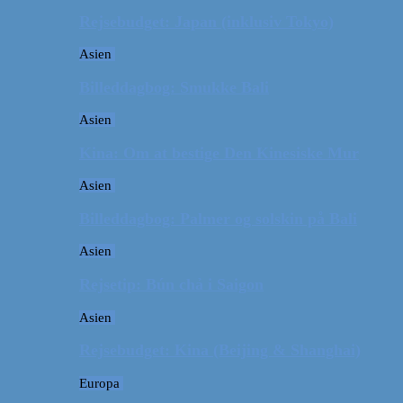
Rejsebudget: Japan (inklusiv Tokyo)
Asien
Billeddagbog: Smukke Bali
Asien
Kina: Om at bestige Den Kinesiske Mur
Asien
Billeddagbog: Palmer og solskin på Bali
Asien
Rejsetip: Bún chả i Saigon
Asien
Rejsebudget: Kina (Beijing & Shanghai)
Europa