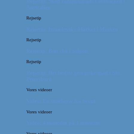
Rejsetip: Skøn campingplads i outbacken i
Australien
Rejsetip
Rejsetip: Izmailovsky Market i Moskva
Rejsetip
Rejsetip: Bún chả i Saigon
Rejsetip
Rejsetip: Det bedste georgiske mad i Skt.
Petersborg
Vores videoer
Video: En timelapse fra Seoul
Vores videoer
Video: 4 måneder på 3 minutter
Vores videoer