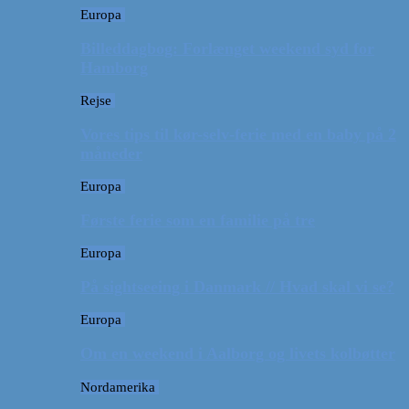
Europa
Billeddagbog: Forlænget weekend syd for
Hamborg
Rejse
Vores tips til kør-selv-ferie med en baby på 2
måneder
Europa
Første ferie som en familie på tre
Europa
På sightseeing i Danmark // Hvad skal vi se?
Europa
Om en weekend i Aalborg og livets kolbøtter
Nordamerika