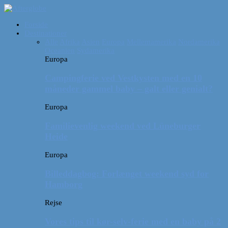
Forside
Destinationer
Alle
Afrika
Asien
Europa
Mellemamerika
Nordamerika
Oceanien
Sydamerika
Europa
Campingferie ved Vestkysten med en 10
måneder gammel baby – galt eller genialt?
Europa
Familievenlig weekend ved Lüneburger
Heide
Europa
Billeddagbog: Forlænget weekend syd for
Hamborg
Rejse
Vores tips til kør-selv-ferie med en baby på 2