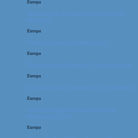
Europa
Billeddagbog: Forlænget weekend syd for
Hamborg
Europa
Første ferie som en familie på tre
Europa
På sightseeing i Danmark // Hvad skal vi se?
Europa
Om en weekend i Aalborg og livets kolbøtter
Europa
Østrig: Om bueskydning, fuld fart og
dinosaurer i Tyrol
Europa