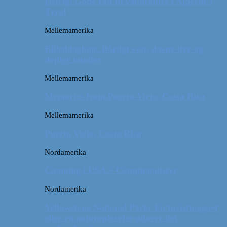
Østrig: Gode råd til vandreture i Alperne i
Tyrol
Mellemamerika
Billeddagbog: Dårligt vejr, dovne dyr og
dejlige minder
Mellemamerika
Memories from Puerto Viejo, Costa Rica
Mellemamerika
Puerto Viejo, Costa Rica
Nordamerika
Camping i USA // Campingudstyr
Nordamerika
Yellowstone National Park: En turistmagnet
eller en naturoplevelse udover det