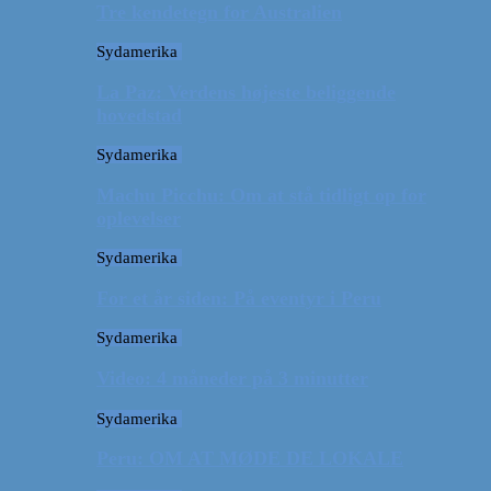
Tre kendetegn for Australien
Sydamerika
La Paz: Verdens højeste beliggende
hovedstad
Sydamerika
Machu Picchu: Om at stå tidligt op for
oplevelser
Sydamerika
For et år siden: På eventyr i Peru
Sydamerika
Video: 4 måneder på 3 minutter
Sydamerika
Peru: OM AT MØDE DE LOKALE