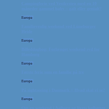
Campingferie ved Vestkysten med en 10
måneder gammel baby – galt eller genialt?
Europa
Familievenlig weekend ved Lüneburger
Heide
Europa
Billeddagbog: Forlænget weekend syd for
Hamborg
Europa
Første ferie som en familie på tre
Europa
På sightseeing i Danmark // Hvad skal vi se?
Europa
Om en weekend i Aalborg og livets kolbøtter