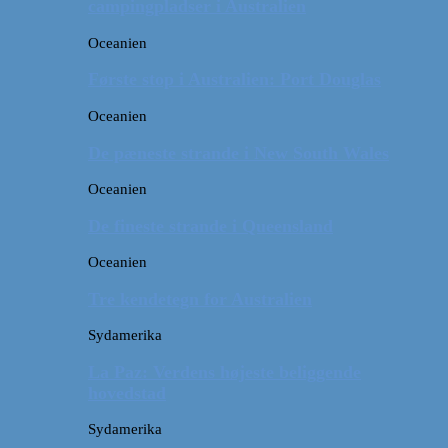
campingpladser i Australien
Oceanien
Første stop i Australien: Port Douglas
Oceanien
De pæneste strande i New South Wales
Oceanien
De fineste strande i Queensland
Oceanien
Tre kendetegn for Australien
Sydamerika
La Paz: Verdens højeste beliggende
hovedstad
Sydamerika