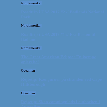
Nordamerika
Roadtrip i USA 2017 #2 // Badlands National
Park
Nordamerika
Roadtrip i USA 2017 #1 // Fra Boston til
Badlands
Nordamerika
The Great American Eclipse: En kæmpe
oplevelse!
Oceanien
Rejsetip: Kænguruer på stranden ved Cape
Hillsborough
Oceanien
Rejsetip: Skøn campingplads i outbacken i
Australien