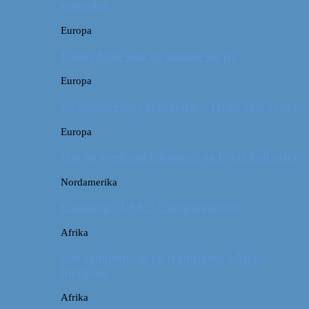
måneder
Europa
Første ferie som en familie på tre
Europa
På sightseeing i Danmark // Hvad skal vi se?
Europa
Om en weekend i Aalborg og livets kolbøtter
Nordamerika
Camping i USA // Campingudstyr
Afrika
Om tandpine, te og traditioner i Atlas-
bjergene
Afrika