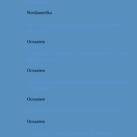
Badlands
Nordamerika
The Great American Eclipse: En kæmpe
oplevelse!
Oceanien
Rejsetip: Kænguruer på stranden ved Cape
Hillsborough
Oceanien
Rejsetip: Skøn campingplads i outbacken i
Australien
Oceanien
Rejseguide: Blue Mountains i Australien
Oceanien
Rejsetip: Sådan finder du de bedste