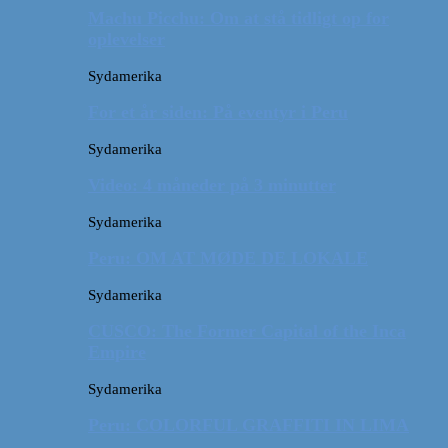
Machu Picchu: Om at stå tidligt op for
oplevelser
Sydamerika
For et år siden: På eventyr i Peru
Sydamerika
Video: 4 måneder på 3 minutter
Sydamerika
Peru: OM AT MØDE DE LOKALE
Sydamerika
CUSCO: The Former Capital of the Inca
Empire
Sydamerika
Peru: COLORFUL GRAFFITI IN LIMA