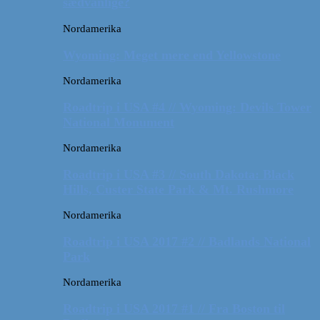
sædvanlige?
Nordamerika
Wyoming: Meget mere end Yellowstone
Nordamerika
Roadtrip i USA #4 // Wyoming: Devils Tower
National Monument
Nordamerika
Roadtrip i USA #3 // South Dakota: Black
Hills, Custer State Park & Mt. Rushmore
Nordamerika
Roadtrip i USA 2017 #2 // Badlands National
Park
Nordamerika
Roadtrip i USA 2017 #1 // Fra Boston til