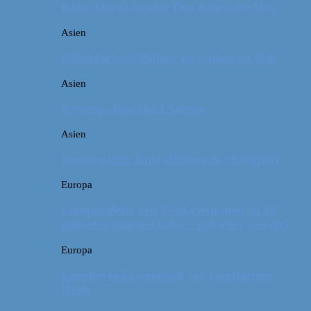
Kina: Om at bestige Den Kinesiske Mur
Asien
Billeddagbog: Palmer og solskin på Bali
Asien
Rejsetip: Bún chả i Saigon
Asien
Rejsebudget: Kina (Beijing & Shanghai)
Europa
Campingferie ved Vestkysten med en 10
måneder gammel baby – galt eller genialt?
Europa
Familievenlig weekend ved Lüneburger
Heide