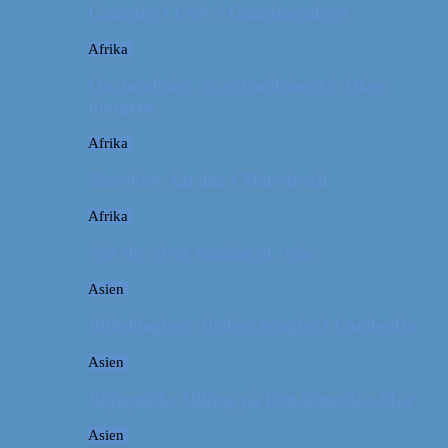
Camping i USA // Campingudstyr
Afrika
Om tandpine, te og traditioner i Atlas-
bjergene
Afrika
Marokko: En dag i Marrakech
Afrika
Når det giver mening at rejse
Asien
Billeddagbog: Hellige templer i Cambodja
Asien
Rejseguide: Hiking på Den Kinesiske Mur
Asien