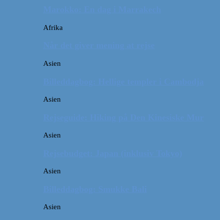
Marokko: En dag i Marrakech
Afrika
Når det giver mening at rejse
Asien
Billeddagbog: Hellige templer i Cambodja
Asien
Rejseguide: Hiking på Den Kinesiske Mur
Asien
Rejsebudget: Japan (inklusiv Tokyo)
Asien
Billeddagbog: Smukke Bali
Asien