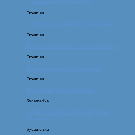
campingpladser i Australien
Oceanien
Første stop i Australien: Port Douglas
Oceanien
De pæneste strande i New South Wales
Oceanien
De fineste strande i Queensland
Oceanien
Tre kendetegn for Australien
Sydamerika
La Paz: Verdens højeste beliggende
hovedstad
Sydamerika