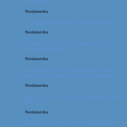
sædvanlige?
Nordamerika
Wyoming: Meget mere end Yellowstone
Nordamerika
Roadtrip i USA #4 // Wyoming: Devils Tower
National Monument
Nordamerika
Roadtrip i USA #3 // South Dakota: Black
Hills, Custer State Park & Mt. Rushmore
Nordamerika
Roadtrip i USA 2017 #2 // Badlands National
Park
Nordamerika
Roadtrip i USA 2017 #1 // Fra Boston til