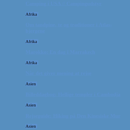
Camping i USA // Campingudstyr
Afrika
Om tandpine, te og traditioner i Atlas-
bjergene
Afrika
Marokko: En dag i Marrakech
Afrika
Når det giver mening at rejse
Asien
Billeddagbog: Hellige templer i Cambodja
Asien
Rejseguide: Hiking på Den Kinesiske Mur
Asien