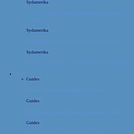
Sydamerika
CUSCO: The Former Capital of the Inca
Empire
Sydamerika
Peru: COLORFUL GRAFFITI IN LIMA
Sydamerika
Bolivia: NOGET OM LA PAZ OG HEKSE
Guides
Guides
Vores erfaring med billeje i Irland
Guides
Rejseguide: Storbyferie i London // Mad
Guides
Rejseguide: Storbyferie i London //