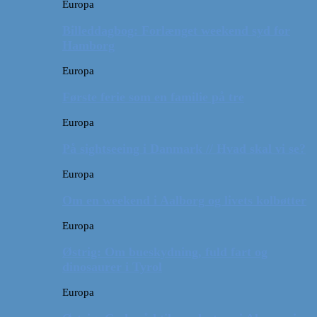
Europa
Billeddagbog: Forlænget weekend syd for
Hamborg
Europa
Første ferie som en familie på tre
Europa
På sightseeing i Danmark // Hvad skal vi se?
Europa
Om en weekend i Aalborg og livets kolbøtter
Europa
Østrig: Om bueskydning, fuld fart og
dinosaurer i Tyrol
Europa