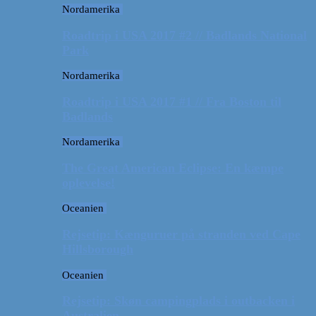
Nordamerika
Roadtrip i USA 2017 #2 // Badlands National
Park
Nordamerika
Roadtrip i USA 2017 #1 // Fra Boston til
Badlands
Nordamerika
The Great American Eclipse: En kæmpe
oplevelse!
Oceanien
Rejsetip: Kænguruer på stranden ved Cape
Hillsborough
Oceanien
Rejsetip: Skøn campingplads i outbacken i
Australien