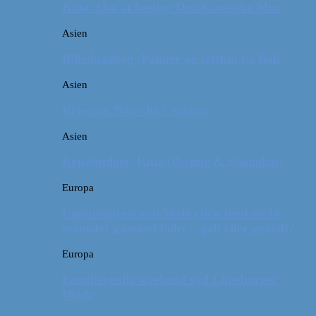
Kina: Om at bestige Den Kinesiske Mur
Asien
Billeddagbog: Palmer og solskin på Bali
Asien
Rejsetip: Bún chả i Saigon
Asien
Rejsebudget: Kina (Beijing & Shanghai)
Europa
Campingferie ved Vestkysten med en 10
måneder gammel baby – galt eller genialt?
Europa
Familievenlig weekend ved Lüneburger
Heide