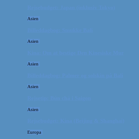
Rejsebudget: Japan (inklusiv Tokyo)
Asien
Billeddagbog: Smukke Bali
Asien
Kina: Om at bestige Den Kinesiske Mur
Asien
Billeddagbog: Palmer og solskin på Bali
Asien
Rejsetip: Bún chả i Saigon
Asien
Rejsebudget: Kina (Beijing & Shanghai)
Europa