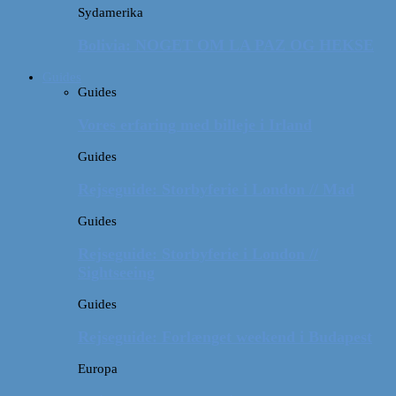
Sydamerika
Bolivia: NOGET OM LA PAZ OG HEKSE
Guides
Guides
Vores erfaring med billeje i Irland
Guides
Rejseguide: Storbyferie i London // Mad
Guides
Rejseguide: Storbyferie i London //
Sightseeing
Guides
Rejseguide: Forlænget weekend i Budapest
Europa