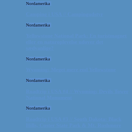
Nordamerika
Camping i USA // Campingudstyr
Nordamerika
Yellowstone National Park: En turistmagnet
eller en naturoplevelse udover det
sædvanlige?
Nordamerika
Wyoming: Meget mere end Yellowstone
Nordamerika
Roadtrip i USA #4 // Wyoming: Devils Tower
National Monument
Nordamerika
Roadtrip i USA #3 // South Dakota: Black
Hills, Custer State Park & Mt. Rushmore