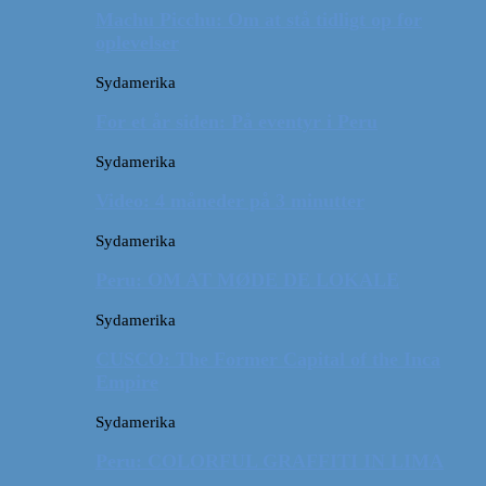
Machu Picchu: Om at stå tidligt op for
oplevelser
Sydamerika
For et år siden: På eventyr i Peru
Sydamerika
Video: 4 måneder på 3 minutter
Sydamerika
Peru: OM AT MØDE DE LOKALE
Sydamerika
CUSCO: The Former Capital of the Inca
Empire
Sydamerika
Peru: COLORFUL GRAFFITI IN LIMA