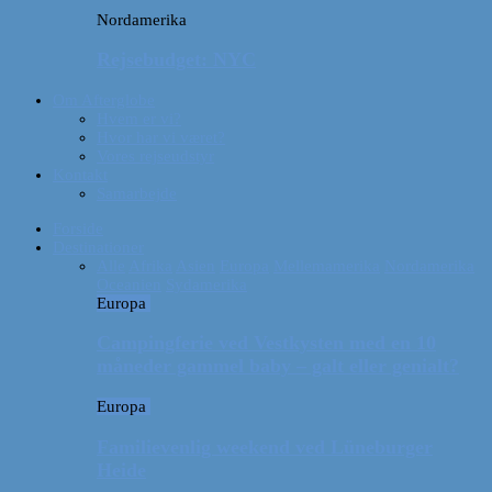
Nordamerika
Rejsebudget: NYC
Om Afterglobe
Hvem er vi?
Hvor har vi været?
Vores rejseudstyr
Kontakt
Samarbejde
Forside
Destinationer
Alle
Afrika
Asien
Europa
Mellemamerika
Nordamerika
Oceanien
Sydamerika
Europa
Campingferie ved Vestkysten med en 10
måneder gammel baby – galt eller genialt?
Europa
Familievenlig weekend ved Lüneburger
Heide