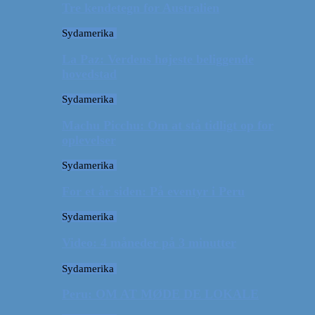
Tre kendetegn for Australien
Sydamerika
La Paz: Verdens højeste beliggende
hovedstad
Sydamerika
Machu Picchu: Om at stå tidligt op for
oplevelser
Sydamerika
For et år siden: På eventyr i Peru
Sydamerika
Video: 4 måneder på 3 minutter
Sydamerika
Peru: OM AT MØDE DE LOKALE