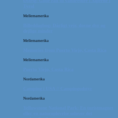
Østrig: Gode råd til vandreture i Alperne i
Tyrol
Mellemamerika
Billeddagbog: Dårligt vejr, dovne dyr og
dejlige minder
Mellemamerika
Memories from Puerto Viejo, Costa Rica
Mellemamerika
Puerto Viejo, Costa Rica
Nordamerika
Camping i USA // Campingudstyr
Nordamerika
Yellowstone National Park: En turistmagnet
eller en naturoplevelse udover det