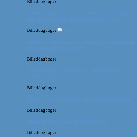
Billeddagbøger
Billeddagbog: Forår i London (Hvor meget
kan man egentlig nå på 52 timer i byen?)
Billeddagbøger
Billeddagbog: Safari i Ungarn? (og lidt om at
blive klogere af at rejse)
Billeddagbøger
Billeddagbog: Udsigt over Budapest fra
Gellert Hill
Billeddagbøger
Billed- og rejsedagbog: Afslapning i Ungarn
Billeddagbøger
Billeddagbog: Efterår i München
Billeddagbøger