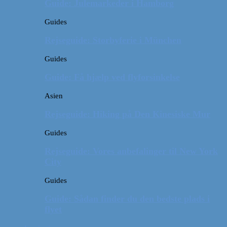
Guide: Julemarkeder i Hamborg
Guides
Rejseguide: Storbyferie i München
Guides
Guide: Få hjælp ved flyforsinkelse
Asien
Rejseguide: Hiking på Den Kinesiske Mur
Guides
Rejseguide: Vores anbefalinger til New York
City
Guides
Guide: Sådan finder du den bedste plads i
flyet