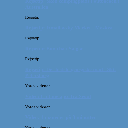
Rejsetip: Skøn campingplads i outbacken i
Australien
Rejsetip
Rejsetip: Izmailovsky Market i Moskva
Rejsetip
Rejsetip: Bún chả i Saigon
Rejsetip
Rejsetip: Det bedste georgiske mad i Skt.
Petersborg
Vores videoer
Video: En timelapse fra Seoul
Vores videoer
Video: 4 måneder på 3 minutter
Vores videoer