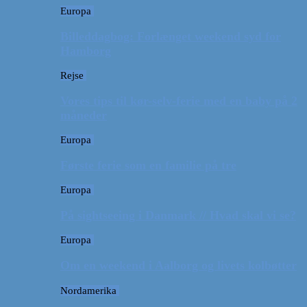
Europa
Billeddagbog: Forlænget weekend syd for
Hamborg
Rejse
Vores tips til kør-selv-ferie med en baby på 2
måneder
Europa
Første ferie som en familie på tre
Europa
På sightseeing i Danmark // Hvad skal vi se?
Europa
Om en weekend i Aalborg og livets kolbøtter
Nordamerika