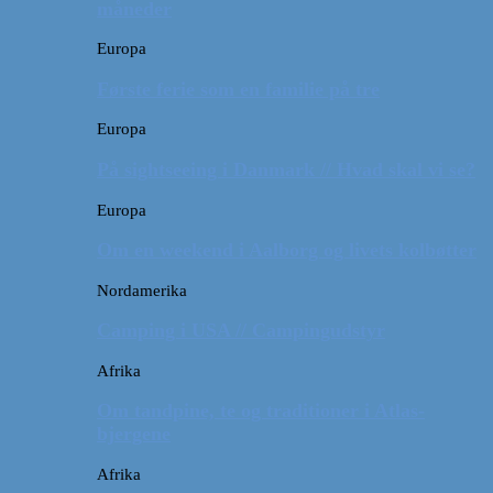
måneder
Europa
Første ferie som en familie på tre
Europa
På sightseeing i Danmark // Hvad skal vi se?
Europa
Om en weekend i Aalborg og livets kolbøtter
Nordamerika
Camping i USA // Campingudstyr
Afrika
Om tandpine, te og traditioner i Atlas-
bjergene
Afrika