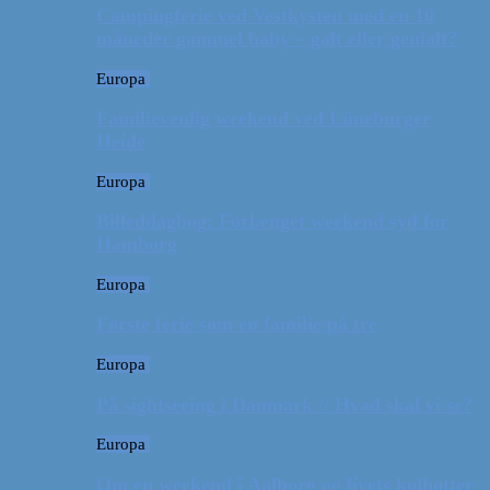
Campingferie ved Vestkysten med en 10
måneder gammel baby – galt eller genialt?
Europa
Familievenlig weekend ved Lüneburger
Heide
Europa
Billeddagbog: Forlænget weekend syd for
Hamborg
Europa
Første ferie som en familie på tre
Europa
På sightseeing i Danmark // Hvad skal vi se?
Europa
Om en weekend i Aalborg og livets kolbøtter