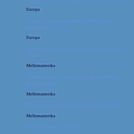
Europa
Østrig: Om bueskydning, fuld fart og
dinosaurer i Tyrol
Europa
Østrig: Gode råd til vandreture i Alperne i
Tyrol
Mellemamerika
Billeddagbog: Dårligt vejr, dovne dyr og
dejlige minder
Mellemamerika
Memories from Puerto Viejo, Costa Rica
Mellemamerika
Puerto Viejo, Costa Rica