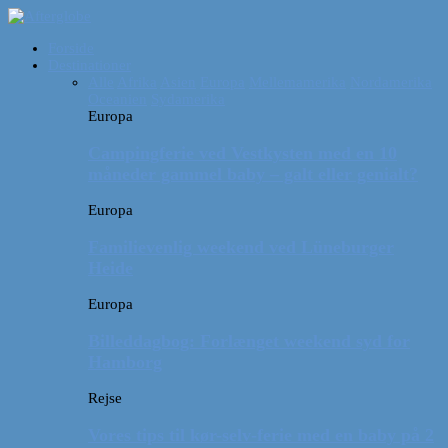
Forside
Destinationer
Alle
Afrika
Asien
Europa
Mellemamerika
Nordamerika
Oceanien
Sydamerika
Europa
Campingferie ved Vestkysten med en 10
måneder gammel baby – galt eller genialt?
Europa
Familievenlig weekend ved Lüneburger
Heide
Europa
Billeddagbog: Forlænget weekend syd for
Hamborg
Rejse
Vores tips til kør-selv-ferie med en baby på 2