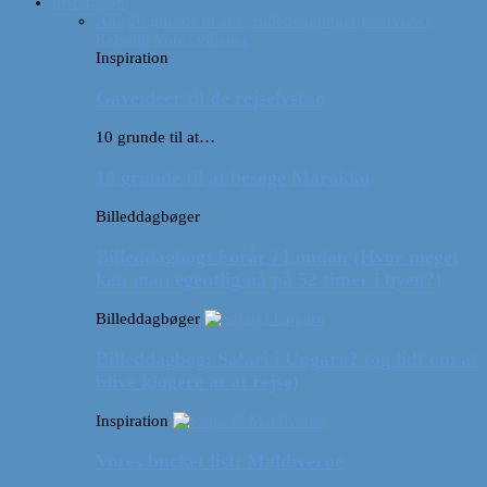
Inspiration
Alle
10 grunde til at…
Billeddagbøger
Interviews
Rejsetip
Vores videoer
Inspiration
Gaveideer til de rejselystne
10 grunde til at…
10 grunde til at besøge Marokko
Billeddagbøger
Billeddagbog: Forår i London (Hvor meget
kan man egentlig nå på 52 timer i byen?)
Billeddagbøger
Billeddagbog: Safari i Ungarn? (og lidt om at
blive klogere af at rejse)
Inspiration
Vores bucket list: Maldiverne