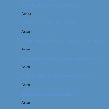
Marokko: En dag i Marrakech
Afrika
Når det giver mening at rejse
Asien
Billeddagbog: Hellige templer i Cambodja
Asien
Rejseguide: Hiking på Den Kinesiske Mur
Asien
Rejsebudget: Japan (inklusiv Tokyo)
Asien
Billeddagbog: Smukke Bali
Asien