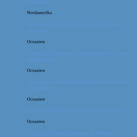
Badlands
Nordamerika
The Great American Eclipse: En kæmpe
oplevelse!
Oceanien
Rejsetip: Kænguruer på stranden ved Cape
Hillsborough
Oceanien
Rejsetip: Skøn campingplads i outbacken i
Australien
Oceanien
Rejseguide: Blue Mountains i Australien
Oceanien
Rejsetip: Sådan finder du de bedste