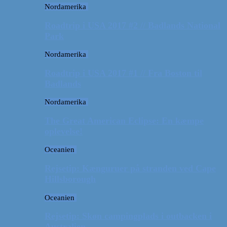
Nordamerika
Roadtrip i USA 2017 #2 // Badlands National
Park
Nordamerika
Roadtrip i USA 2017 #1 // Fra Boston til
Badlands
Nordamerika
The Great American Eclipse: En kæmpe
oplevelse!
Oceanien
Rejsetip: Kænguruer på stranden ved Cape
Hillsborough
Oceanien
Rejsetip: Skøn campingplads i outbacken i
Australien