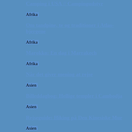
Camping i USA // Campingudstyr
Afrika
Om tandpine, te og traditioner i Atlas-
bjergene
Afrika
Marokko: En dag i Marrakech
Afrika
Når det giver mening at rejse
Asien
Billeddagbog: Hellige templer i Cambodja
Asien
Rejseguide: Hiking på Den Kinesiske Mur
Asien