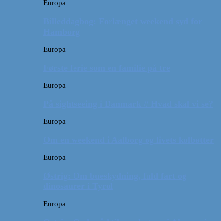
Europa
Billeddagbog: Forlænget weekend syd for
Hamborg
Europa
Første ferie som en familie på tre
Europa
På sightseeing i Danmark // Hvad skal vi se?
Europa
Om en weekend i Aalborg og livets kolbøtter
Europa
Østrig: Om bueskydning, fuld fart og
dinosaurer i Tyrol
Europa