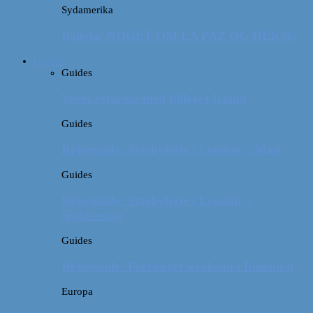
Sydamerika
Bolivia: NOGET OM LA PAZ OG HEKSE
Guides
Guides
Vores erfaring med billeje i Irland
Guides
Rejseguide: Storbyferie i London // Mad
Guides
Rejseguide: Storbyferie i London //
Sightseeing
Guides
Rejseguide: Forlænget weekend i Budapest
Europa