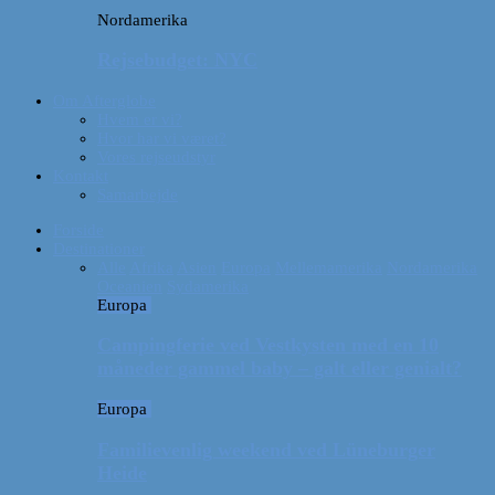
Nordamerika
Rejsebudget: NYC
Om Afterglobe
Hvem er vi?
Hvor har vi været?
Vores rejseudstyr
Kontakt
Samarbejde
Forside
Destinationer
Alle
Afrika
Asien
Europa
Mellemamerika
Nordamerika
Oceanien
Sydamerika
Europa
Campingferie ved Vestkysten med en 10
måneder gammel baby – galt eller genialt?
Europa
Familievenlig weekend ved Lüneburger
Heide