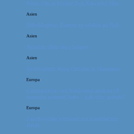
Kina: Om at bestige Den Kinesiske Mur
Asien
Billeddagbog: Palmer og solskin på Bali
Asien
Rejsetip: Bún chả i Saigon
Asien
Rejsebudget: Kina (Beijing & Shanghai)
Europa
Campingferie ved Vestkysten med en 10
måneder gammel baby – galt eller genialt?
Europa
Familievenlig weekend ved Lüneburger
Heide