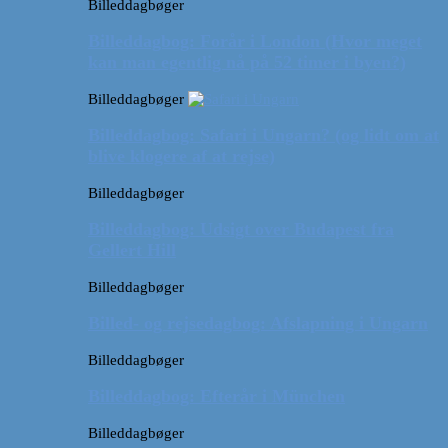
Billeddagbøger
Billeddagbog: Forår i London (Hvor meget
kan man egentlig nå på 52 timer i byen?)
Billeddagbøger
Billeddagbog: Safari i Ungarn? (og lidt om at
blive klogere af at rejse)
Billeddagbøger
Billeddagbog: Udsigt over Budapest fra
Gellert Hill
Billeddagbøger
Billed- og rejsedagbog: Afslapning i Ungarn
Billeddagbøger
Billeddagbog: Efterår i München
Billeddagbøger