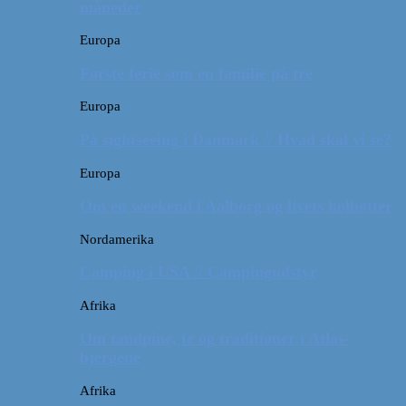
måneder
Europa
Første ferie som en familie på tre
Europa
På sightseeing i Danmark // Hvad skal vi se?
Europa
Om en weekend i Aalborg og livets kolbøtter
Nordamerika
Camping i USA // Campingudstyr
Afrika
Om tandpine, te og traditioner i Atlas-
bjergene
Afrika