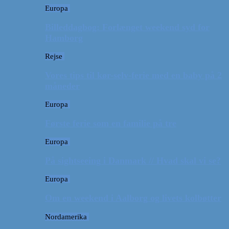
Europa
Billeddagbog: Forlænget weekend syd for
Hamborg
Rejse
Vores tips til kør-selv-ferie med en baby på 2
måneder
Europa
Første ferie som en familie på tre
Europa
På sightseeing i Danmark // Hvad skal vi se?
Europa
Om en weekend i Aalborg og livets kolbøtter
Nordamerika