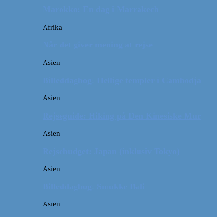
Marokko: En dag i Marrakech
Afrika
Når det giver mening at rejse
Asien
Billeddagbog: Hellige templer i Cambodja
Asien
Rejseguide: Hiking på Den Kinesiske Mur
Asien
Rejsebudget: Japan (inklusiv Tokyo)
Asien
Billeddagbog: Smukke Bali
Asien