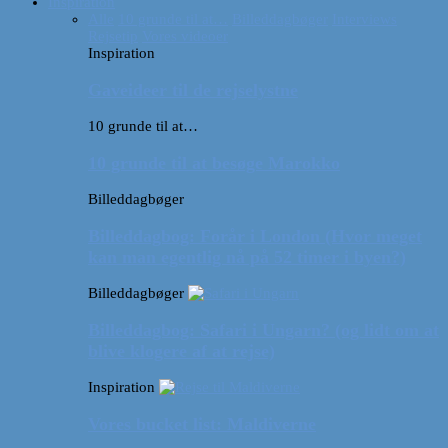
Inspiration
Alle
10 grunde til at…
Billeddagbøger
Interviews
Rejsetip
Vores videoer
Inspiration
Gaveideer til de rejselystne
10 grunde til at…
10 grunde til at besøge Marokko
Billeddagbøger
Billeddagbog: Forår i London (Hvor meget
kan man egentlig nå på 52 timer i byen?)
Billeddagbøger
Billeddagbog: Safari i Ungarn? (og lidt om at
blive klogere af at rejse)
Inspiration
Vores bucket list: Maldiverne