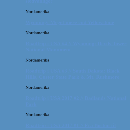
sædvanlige?
Nordamerika
Wyoming: Meget mere end Yellowstone
Nordamerika
Roadtrip i USA #4 // Wyoming: Devils Tower
National Monument
Nordamerika
Roadtrip i USA #3 // South Dakota: Black
Hills, Custer State Park & Mt. Rushmore
Nordamerika
Roadtrip i USA 2017 #2 // Badlands National
Park
Nordamerika
Roadtrip i USA 2017 #1 // Fra Boston til