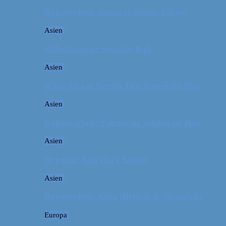
Rejsebudget: Japan (inklusiv Tokyo)
Asien
Billeddagbog: Smukke Bali
Asien
Kina: Om at bestige Den Kinesiske Mur
Asien
Billeddagbog: Palmer og solskin på Bali
Asien
Rejsetip: Bún chả i Saigon
Asien
Rejsebudget: Kina (Beijing & Shanghai)
Europa