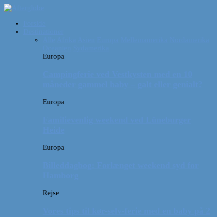
Forside
Destinationer
Alle
Afrika
Asien
Europa
Mellemamerika
Nordamerika
Oceanien
Sydamerika
Europa
Campingferie ved Vestkysten med en 10
måneder gammel baby – galt eller genialt?
Europa
Familievenlig weekend ved Lüneburger
Heide
Europa
Billeddagbog: Forlænget weekend syd for
Hamborg
Rejse
Vores tips til kør-selv-ferie med en baby på 2