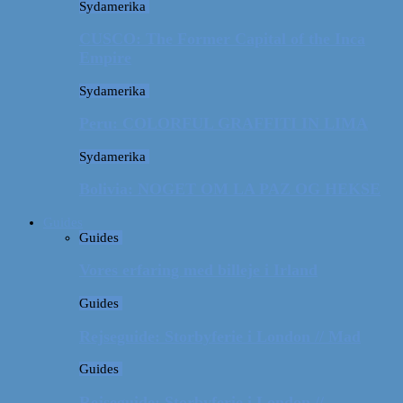
Sydamerika
CUSCO: The Former Capital of the Inca
Empire
Sydamerika
Peru: COLORFUL GRAFFITI IN LIMA
Sydamerika
Bolivia: NOGET OM LA PAZ OG HEKSE
Guides
Guides
Vores erfaring med billeje i Irland
Guides
Rejseguide: Storbyferie i London // Mad
Guides
Rejseguide: Storbyferie i London //