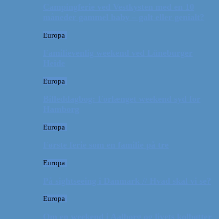
Campingferie ved Vestkysten med en 10
måneder gammel baby – galt eller genialt?
Europa
Familievenlig weekend ved Lüneburger
Heide
Europa
Billeddagbog: Forlænget weekend syd for
Hamborg
Europa
Første ferie som en familie på tre
Europa
På sightseeing i Danmark // Hvad skal vi se?
Europa
Om en weekend i Aalborg og livets kolbøtter