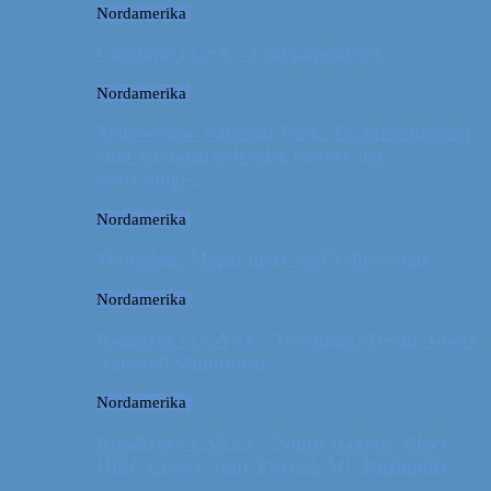
Nordamerika
Camping i USA // Campingudstyr
Nordamerika
Yellowstone National Park: En turistmagnet
eller en naturoplevelse udover det
sædvanlige?
Nordamerika
Wyoming: Meget mere end Yellowstone
Nordamerika
Roadtrip i USA #4 // Wyoming: Devils Tower
National Monument
Nordamerika
Roadtrip i USA #3 // South Dakota: Black
Hills, Custer State Park & Mt. Rushmore