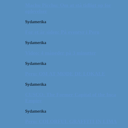
Machu Picchu: Om at stå tidligt op for
oplevelser
Sydamerika
For et år siden: På eventyr i Peru
Sydamerika
Video: 4 måneder på 3 minutter
Sydamerika
Peru: OM AT MØDE DE LOKALE
Sydamerika
CUSCO: The Former Capital of the Inca
Empire
Sydamerika
Peru: COLORFUL GRAFFITI IN LIMA