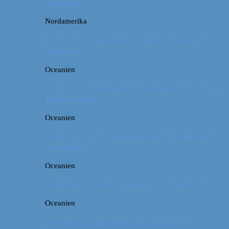
Badlands
Nordamerika
The Great American Eclipse: En kæmpe
oplevelse!
Oceanien
Rejsetip: Kænguruer på stranden ved Cape
Hillsborough
Oceanien
Rejsetip: Skøn campingplads i outbacken i
Australien
Oceanien
Rejseguide: Blue Mountains i Australien
Oceanien
Rejsetip: Sådan finder du de bedste