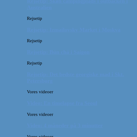
Rejsetip: Skøn campingplads i outbacken i
Australien
Rejsetip
Rejsetip: Izmailovsky Market i Moskva
Rejsetip
Rejsetip: Bún chả i Saigon
Rejsetip
Rejsetip: Det bedste georgiske mad i Skt.
Petersborg
Vores videoer
Video: En timelapse fra Seoul
Vores videoer
Video: 4 måneder på 3 minutter
Vores videoer