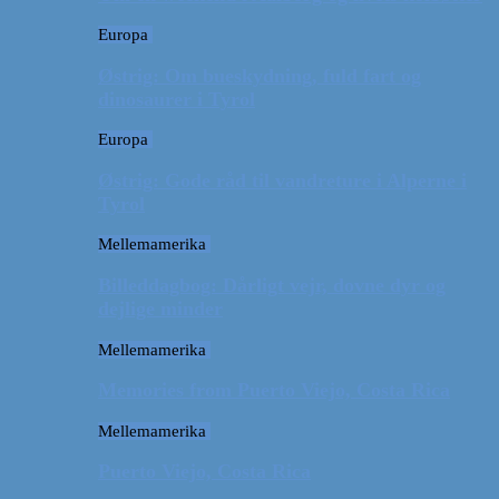
Europa
Østrig: Om bueskydning, fuld fart og
dinosaurer i Tyrol
Europa
Østrig: Gode råd til vandreture i Alperne i
Tyrol
Mellemamerika
Billeddagbog: Dårligt vejr, dovne dyr og
dejlige minder
Mellemamerika
Memories from Puerto Viejo, Costa Rica
Mellemamerika
Puerto Viejo, Costa Rica