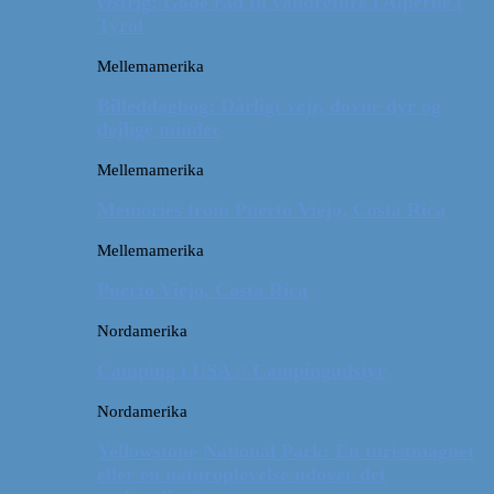
Østrig: Gode råd til vandreture i Alperne i
Tyrol
Mellemamerika
Billeddagbog: Dårligt vejr, dovne dyr og
dejlige minder
Mellemamerika
Memories from Puerto Viejo, Costa Rica
Mellemamerika
Puerto Viejo, Costa Rica
Nordamerika
Camping i USA // Campingudstyr
Nordamerika
Yellowstone National Park: En turistmagnet
eller en naturoplevelse udover det