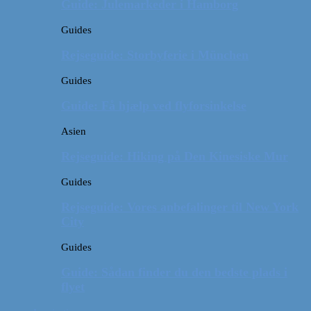
Guide: Julemarkeder i Hamborg
Guides
Rejseguide: Storbyferie i München
Guides
Guide: Få hjælp ved flyforsinkelse
Asien
Rejseguide: Hiking på Den Kinesiske Mur
Guides
Rejseguide: Vores anbefalinger til New York
City
Guides
Guide: Sådan finder du den bedste plads i
flyet