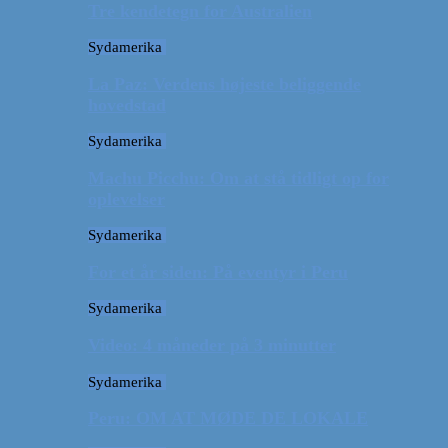
Tre kendetegn for Australien
Sydamerika
La Paz: Verdens højeste beliggende
hovedstad
Sydamerika
Machu Picchu: Om at stå tidligt op for
oplevelser
Sydamerika
For et år siden: På eventyr i Peru
Sydamerika
Video: 4 måneder på 3 minutter
Sydamerika
Peru: OM AT MØDE DE LOKALE