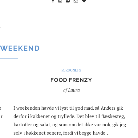
"
WEEKEND
PERSONLIG
FOOD FRENZY
af
Laura
e
I weekenden havde vi lyst til god mad, så Anders gik
ar
derfor i køkkenet og tryllede. Det blev til flæskesteg,
kartofler og salat, og som om det ikke var nok, gik jeg
selv i køkkenet senere, fordi vi begge havde…