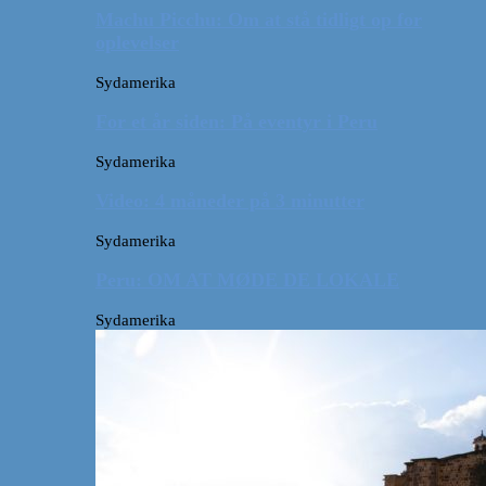
Machu Picchu: Om at stå tidligt op for
oplevelser
Sydamerika
For et år siden: På eventyr i Peru
Sydamerika
Video: 4 måneder på 3 minutter
Sydamerika
Peru: OM AT MØDE DE LOKALE
Sydamerika