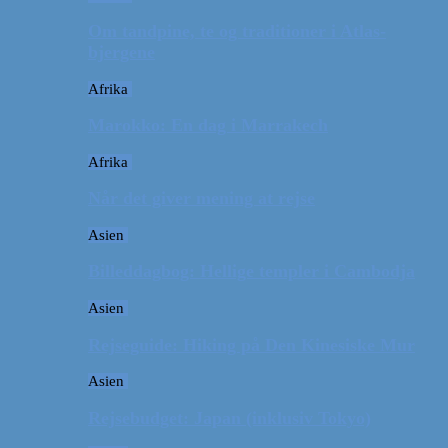
Om tandpine, te og traditioner i Atlas-
bjergene
Afrika
Marokko: En dag i Marrakech
Afrika
Når det giver mening at rejse
Asien
Billeddagbog: Hellige templer i Cambodja
Asien
Rejseguide: Hiking på Den Kinesiske Mur
Asien
Rejsebudget: Japan (inklusiv Tokyo)