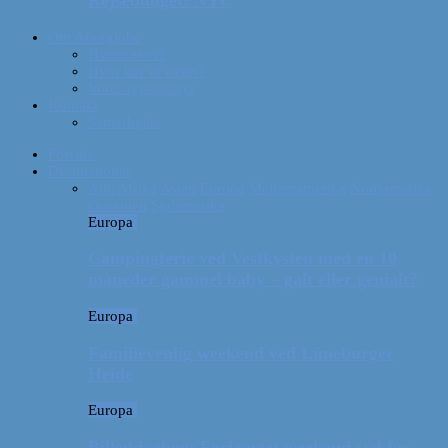
Rejsebudget: NYC
Om Afterglobe
Hvem er vi?
Hvor har vi været?
Vores rejseudstyr
Kontakt
Samarbejde
Forside
Destinationer
Alle
Afrika
Asien
Europa
Mellemamerika
Nordamerika
Oceanien
Sydamerika
Europa
Campingferie ved Vestkysten med en 10
måneder gammel baby – galt eller genialt?
Europa
Familievenlig weekend ved Lüneburger
Heide
Europa
Billeddagbog: Forlænget weekend syd for