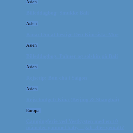
Asien
Billeddagbog: Smukke Bali
Asien
Kina: Om at bestige Den Kinesiske Mur
Asien
Billeddagbog: Palmer og solskin på Bali
Asien
Rejsetip: Bún chả i Saigon
Asien
Rejsebudget: Kina (Beijing & Shanghai)
Europa
Campingferie ved Vestkysten med en 10
måneder gammel baby – galt eller genialt?