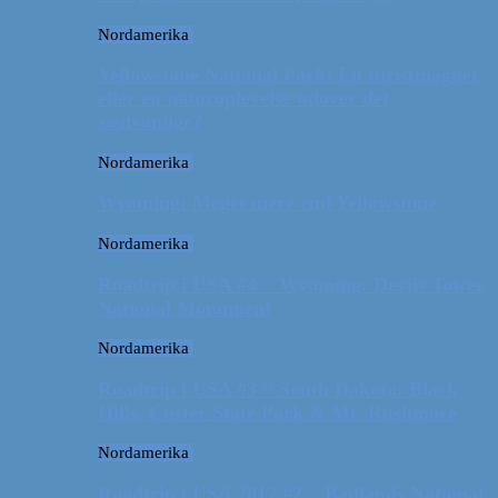
Nordamerika
Yellowstone National Park: En turistmagnet
eller en naturoplevelse udover det
sædvanlige?
Nordamerika
Wyoming: Meget mere end Yellowstone
Nordamerika
Roadtrip i USA #4 // Wyoming: Devils Tower
National Monument
Nordamerika
Roadtrip i USA #3 // South Dakota: Black
Hills, Custer State Park & Mt. Rushmore
Nordamerika
Roadtrip i USA 2017 #2 // Badlands National