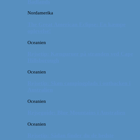
Badlands
Nordamerika
The Great American Eclipse: En kæmpe
oplevelse!
Oceanien
Rejsetip: Kænguruer på stranden ved Cape
Hillsborough
Oceanien
Rejsetip: Skøn campingplads i outbacken i
Australien
Oceanien
Rejseguide: Blue Mountains i Australien
Oceanien
Rejsetip: Sådan finder du de bedste