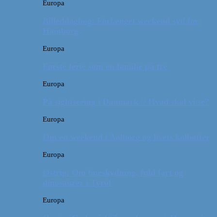
Europa
Billeddagbog: Forlænget weekend syd for
Hamborg
Europa
Første ferie som en familie på tre
Europa
På sightseeing i Danmark // Hvad skal vi se?
Europa
Om en weekend i Aalborg og livets kolbøtter
Europa
Østrig: Om bueskydning, fuld fart og
dinosaurer i Tyrol
Europa