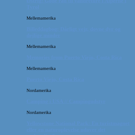
Østrig: Gode råd til vandreture i Alperne i
Tyrol
Mellemamerika
Billeddagbog: Dårligt vejr, dovne dyr og
dejlige minder
Mellemamerika
Memories from Puerto Viejo, Costa Rica
Mellemamerika
Puerto Viejo, Costa Rica
Nordamerika
Camping i USA // Campingudstyr
Nordamerika
Yellowstone National Park: En turistmagnet
eller en naturoplevelse udover det