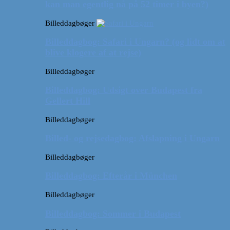
kan man egentlig nå på 52 timer i byen?)
Billeddagbøger
Billeddagbog: Safari i Ungarn? (og lidt om at
blive klogere af at rejse)
Billeddagbøger
Billeddagbog: Udsigt over Budapest fra
Gellert Hill
Billeddagbøger
Billed- og rejsedagbog: Afslapning i Ungarn
Billeddagbøger
Billeddagbog: Efterår i München
Billeddagbøger
Billeddagbog: Sommer i Budapest