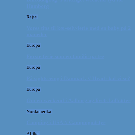
Hamborg
Rejse
Vores tips til kør-selv-ferie med en baby på 2
måneder
Europa
Første ferie som en familie på tre
Europa
På sightseeing i Danmark // Hvad skal vi se?
Europa
Om en weekend i Aalborg og livets kolbøtter
Nordamerika
Camping i USA // Campingudstyr
Afrika