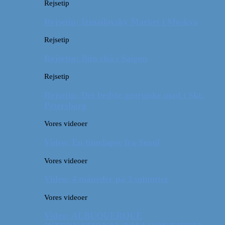
Rejsetip
Rejsetip: Izmailovsky Market i Moskva
Rejsetip
Rejsetip: Bún chả i Saigon
Rejsetip
Rejsetip: Det bedste georgiske mad i Skt.
Petersborg
Vores videoer
Video: En timelapse fra Seoul
Vores videoer
Video: 4 måneder på 3 minutter
Vores videoer
Video: ALBUQUERQUE