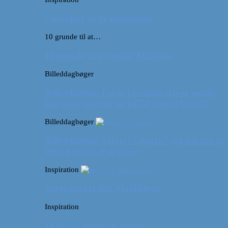
Gaveideer til de rejselystne
10 grunde til at…
10 grunde til at besøge Marokko
Billeddagbøger
Billeddagbog: Forår i London (Hvor meget
kan man egentlig nå på 52 timer i byen?)
Billeddagbøger
Billeddagbog: Safari i Ungarn? (og lidt om at
blive klogere af at rejse)
Inspiration
Vores bucket list: Maldiverne
Inspiration
10 øer, vi gerne vil opleve