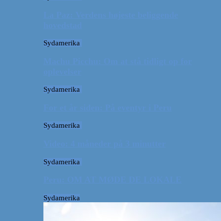
La Paz: Verdens højeste beliggende
hovedstad
Sydamerika
Machu Picchu: Om at stå tidligt op for
oplevelser
Sydamerika
For et år siden: På eventyr i Peru
Sydamerika
Video: 4 måneder på 3 minutter
Sydamerika
Peru: OM AT MØDE DE LOKALE
Sydamerika