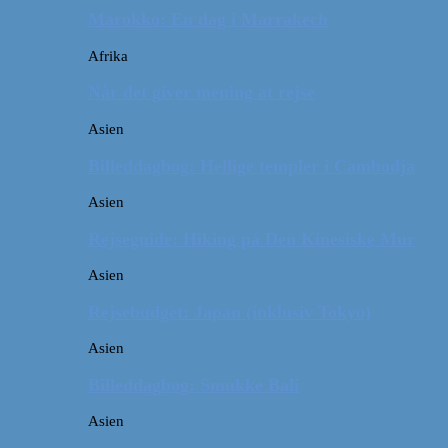
Marokko: En dag i Marrakech
Afrika
Når det giver mening at rejse
Asien
Billeddagbog: Hellige templer i Cambodja
Asien
Rejseguide: Hiking på Den Kinesiske Mur
Asien
Rejsebudget: Japan (inklusiv Tokyo)
Asien
Billeddagbog: Smukke Bali
Asien