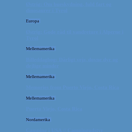
Østrig: Om bueskydning, fuld fart og
dinosaurer i Tyrol
Europa
Østrig: Gode råd til vandreture i Alperne i
Tyrol
Mellemamerika
Billeddagbog: Dårligt vejr, dovne dyr og
dejlige minder
Mellemamerika
Memories from Puerto Viejo, Costa Rica
Mellemamerika
Puerto Viejo, Costa Rica
Nordamerika
Camping i USA // Campingudstyr