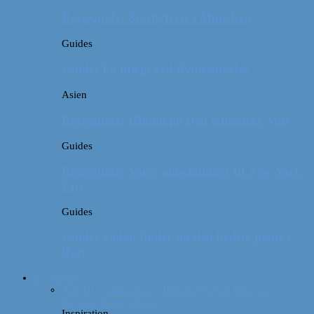
Rejseguide: Storbyferie i München
Guides
Guide: Få hjælp ved flyforsinkelse
Asien
Rejseguide: Hiking på Den Kinesiske Mur
Guides
Rejseguide: Vores anbefalinger til New York
City
Guides
Guide: Sådan finder du den bedste plads i
flyet
Inspiration
Alle
10 grunde til at…
Billeddagbøger
Interviews
Rejsetip
Vores videoer
Inspiration