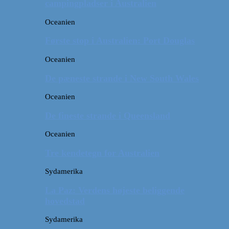
campingpladser i Australien
Oceanien
Første stop i Australien: Port Douglas
Oceanien
De pæneste strande i New South Wales
Oceanien
De fineste strande i Queensland
Oceanien
Tre kendetegn for Australien
Sydamerika
La Paz: Verdens højeste beliggende
hovedstad
Sydamerika