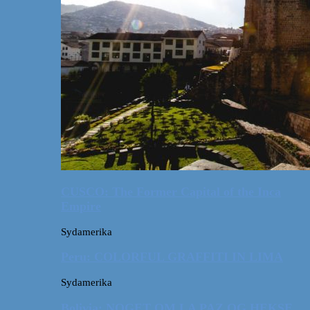
CUSCO: The Former Capital of the Inca
Empire
Sydamerika
Peru: COLORFUL GRAFFITI IN LIMA
Sydamerika
Bolivia: NOGET OM LA PAZ OG HEKSE