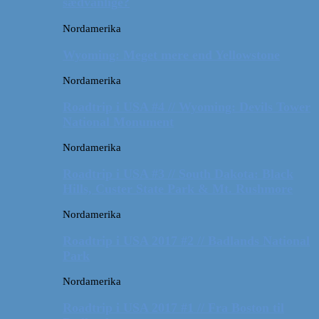
sædvanlige?
Nordamerika
Wyoming: Meget mere end Yellowstone
Nordamerika
Roadtrip i USA #4 // Wyoming: Devils Tower
National Monument
Nordamerika
Roadtrip i USA #3 // South Dakota: Black
Hills, Custer State Park & Mt. Rushmore
Nordamerika
Roadtrip i USA 2017 #2 // Badlands National
Park
Nordamerika
Roadtrip i USA 2017 #1 // Fra Boston til