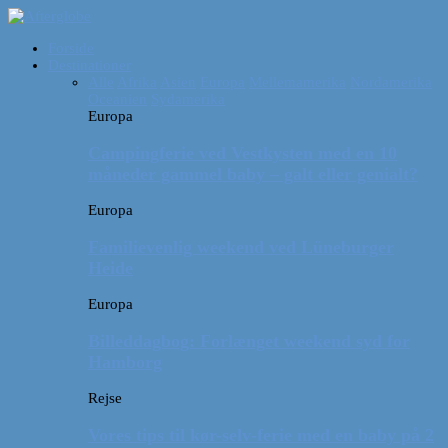
Forside
Destinationer
Alle
Afrika
Asien
Europa
Mellemamerika
Nordamerika
Oceanien
Sydamerika
Europa
Campingferie ved Vestkysten med en 10
måneder gammel baby – galt eller genialt?
Europa
Familievenlig weekend ved Lüneburger
Heide
Europa
Billeddagbog: Forlænget weekend syd for
Hamborg
Rejse
Vores tips til kør-selv-ferie med en baby på 2