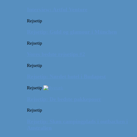
Interview: Artful Venture
Rejsetip
Rejsetip: Guld og glamour i München
Rejsetip
Vores bedste rejsetips #2
Rejsetip
Rejsetip: Nørdet hotel i Budapest
Rejsetip
Rejsetip: De bedste pakkeposer
Rejsetip
Rejsetip: Skøn campingplads i outbacken i
Australien