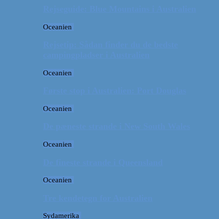
Rejseguide: Blue Mountains i Australien
Oceanien
Rejsetip: Sådan finder du de bedste
campingpladser i Australien
Oceanien
Første stop i Australien: Port Douglas
Oceanien
De pæneste strande i New South Wales
Oceanien
De fineste strande i Queensland
Oceanien
Tre kendetegn for Australien
Sydamerika