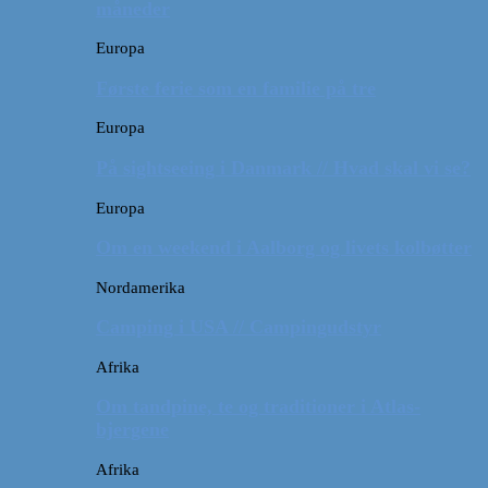
måneder
Europa
Første ferie som en familie på tre
Europa
På sightseeing i Danmark // Hvad skal vi se?
Europa
Om en weekend i Aalborg og livets kolbøtter
Nordamerika
Camping i USA // Campingudstyr
Afrika
Om tandpine, te og traditioner i Atlas-
bjergene
Afrika