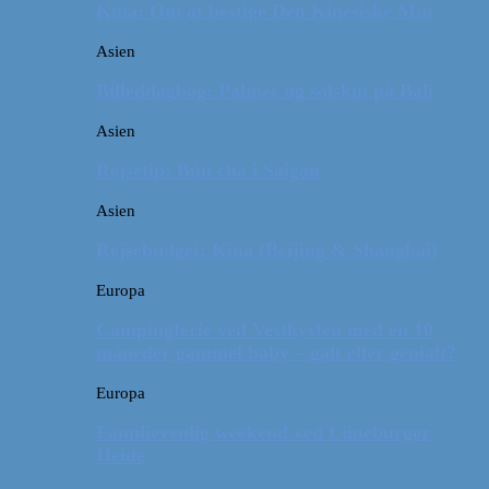
Kina: Om at bestige Den Kinesiske Mur
Asien
Billeddagbog: Palmer og solskin på Bali
Asien
Rejsetip: Bún chả i Saigon
Asien
Rejsebudget: Kina (Beijing & Shanghai)
Europa
Campingferie ved Vestkysten med en 10
måneder gammel baby – galt eller genialt?
Europa
Familievenlig weekend ved Lüneburger
Heide