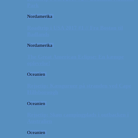
Park
Nordamerika
Roadtrip i USA 2017 #1 // Fra Boston til
Badlands
Nordamerika
The Great American Eclipse: En kæmpe
oplevelse!
Oceanien
Rejsetip: Kænguruer på stranden ved Cape
Hillsborough
Oceanien
Rejsetip: Skøn campingplads i outbacken i
Australien
Oceanien