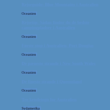
Rejseguide: Blue Mountains i Australien
Oceanien
Rejsetip: Sådan finder du de bedste
campingpladser i Australien
Oceanien
Første stop i Australien: Port Douglas
Oceanien
De pæneste strande i New South Wales
Oceanien
De fineste strande i Queensland
Oceanien
Tre kendetegn for Australien
Sydamerika