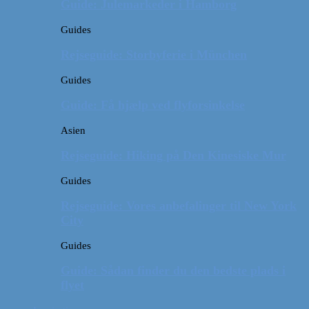
Guide: Julemarkeder i Hamborg
Guides
Rejseguide: Storbyferie i München
Guides
Guide: Få hjælp ved flyforsinkelse
Asien
Rejseguide: Hiking på Den Kinesiske Mur
Guides
Rejseguide: Vores anbefalinger til New York
City
Guides
Guide: Sådan finder du den bedste plads i
flyet