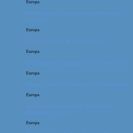
Europa
Billeddagbog: Forlænget weekend syd for
Hamborg
Europa
Første ferie som en familie på tre
Europa
På sightseeing i Danmark // Hvad skal vi se?
Europa
Om en weekend i Aalborg og livets kolbøtter
Europa
Østrig: Om bueskydning, fuld fart og
dinosaurer i Tyrol
Europa