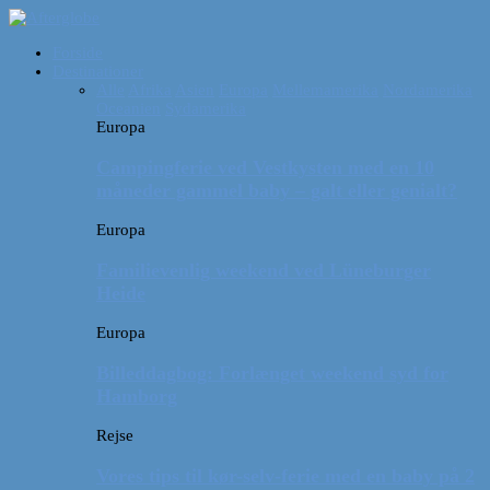
Forside
Destinationer
Alle
Afrika
Asien
Europa
Mellemamerika
Nordamerika
Oceanien
Sydamerika
Europa
Campingferie ved Vestkysten med en 10
måneder gammel baby – galt eller genialt?
Europa
Familievenlig weekend ved Lüneburger
Heide
Europa
Billeddagbog: Forlænget weekend syd for
Hamborg
Rejse
Vores tips til kør-selv-ferie med en baby på 2