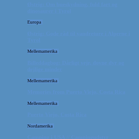
Østrig: Om bueskydning, fuld fart og
dinosaurer i Tyrol
Europa
Østrig: Gode råd til vandreture i Alperne i
Tyrol
Mellemamerika
Billeddagbog: Dårligt vejr, dovne dyr og
dejlige minder
Mellemamerika
Memories from Puerto Viejo, Costa Rica
Mellemamerika
Puerto Viejo, Costa Rica
Nordamerika
Camping i USA // Campingudstyr