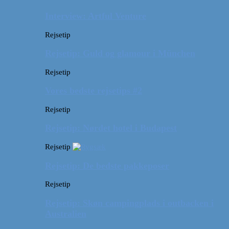
Interview: Artful Venture
Rejsetip
Rejsetip: Guld og glamour i München
Rejsetip
Vores bedste rejsetips #2
Rejsetip
Rejsetip: Nørdet hotel i Budapest
Rejsetip
Rejsetip: De bedste pakkeposer
Rejsetip
Rejsetip: Skøn campingplads i outbacken i
Australien