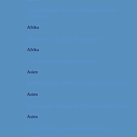
Om tandpine, te og traditioner i Atlas-
bjergene
Afrika
Marokko: En dag i Marrakech
Afrika
Når det giver mening at rejse
Asien
Billeddagbog: Hellige templer i Cambodja
Asien
Rejseguide: Hiking på Den Kinesiske Mur
Asien
Rejsebudget: Japan (inklusiv Tokyo)