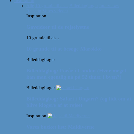
Inspiration
Alle
10 grunde til at…
Billeddagbøger
Interviews
Rejsetip
Vores videoer
Inspiration
Gaveideer til de rejselystne
10 grunde til at…
10 grunde til at besøge Marokko
Billeddagbøger
Billeddagbog: Forår i London (Hvor meget
kan man egentlig nå på 52 timer i byen?)
Billeddagbøger
Billeddagbog: Safari i Ungarn? (og lidt om at
blive klogere af at rejse)
Inspiration
Vores bucket list: Maldiverne