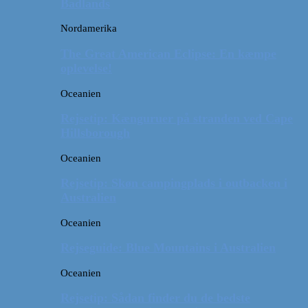
Badlands
Nordamerika
The Great American Eclipse: En kæmpe
oplevelse!
Oceanien
Rejsetip: Kænguruer på stranden ved Cape
Hillsborough
Oceanien
Rejsetip: Skøn campingplads i outbacken i
Australien
Oceanien
Rejseguide: Blue Mountains i Australien
Oceanien
Rejsetip: Sådan finder du de bedste