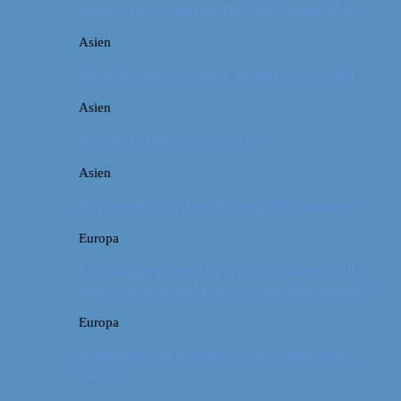
Kina: Om at bestige Den Kinesiske Mur
Asien
Billeddagbog: Palmer og solskin på Bali
Asien
Rejsetip: Bún chả i Saigon
Asien
Rejsebudget: Kina (Beijing & Shanghai)
Europa
Campingferie ved Vestkysten med en 10
måneder gammel baby – galt eller genialt?
Europa
Familievenlig weekend ved Lüneburger
Heide