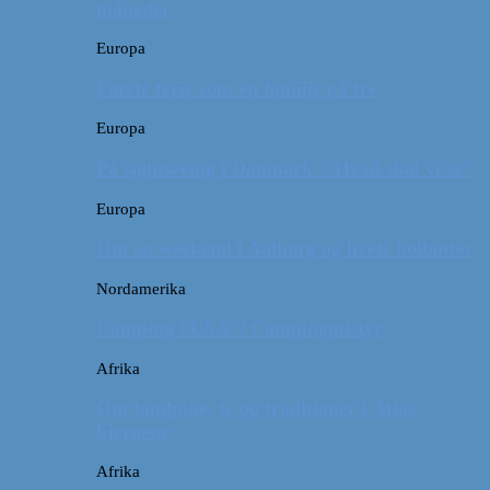
måneder
Europa
Første ferie som en familie på tre
Europa
På sightseeing i Danmark // Hvad skal vi se?
Europa
Om en weekend i Aalborg og livets kolbøtter
Nordamerika
Camping i USA // Campingudstyr
Afrika
Om tandpine, te og traditioner i Atlas-
bjergene
Afrika