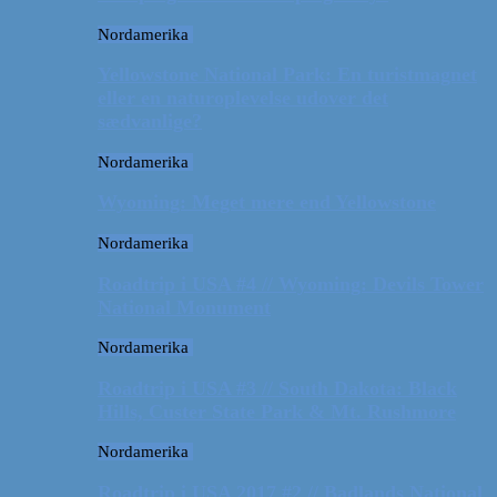
Nordamerika
Yellowstone National Park: En turistmagnet
eller en naturoplevelse udover det
sædvanlige?
Nordamerika
Wyoming: Meget mere end Yellowstone
Nordamerika
Roadtrip i USA #4 // Wyoming: Devils Tower
National Monument
Nordamerika
Roadtrip i USA #3 // South Dakota: Black
Hills, Custer State Park & Mt. Rushmore
Nordamerika
Roadtrip i USA 2017 #2 // Badlands National