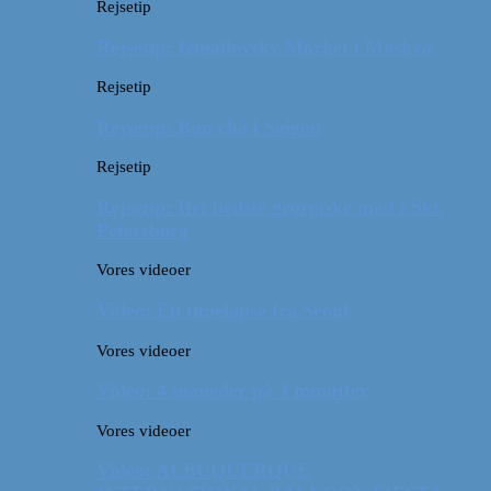
Rejsetip
Rejsetip: Izmailovsky Market i Moskva
Rejsetip
Rejsetip: Bún chả i Saigon
Rejsetip
Rejsetip: Det bedste georgiske mad i Skt.
Petersborg
Vores videoer
Video: En timelapse fra Seoul
Vores videoer
Video: 4 måneder på 3 minutter
Vores videoer
Video: ALBUQUERQUE