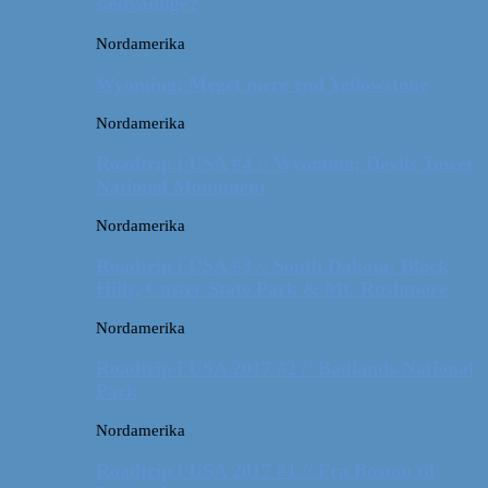
sædvanlige?
Nordamerika
Wyoming: Meget mere end Yellowstone
Nordamerika
Roadtrip i USA #4 // Wyoming: Devils Tower
National Monument
Nordamerika
Roadtrip i USA #3 // South Dakota: Black
Hills, Custer State Park & Mt. Rushmore
Nordamerika
Roadtrip i USA 2017 #2 // Badlands National
Park
Nordamerika
Roadtrip i USA 2017 #1 // Fra Boston til