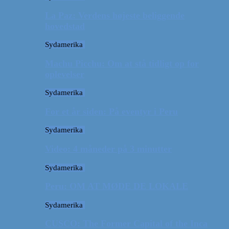
La Paz: Verdens højeste beliggende
hovedstad
Sydamerika
Machu Picchu: Om at stå tidligt op for
oplevelser
Sydamerika
For et år siden: På eventyr i Peru
Sydamerika
Video: 4 måneder på 3 minutter
Sydamerika
Peru: OM AT MØDE DE LOKALE
Sydamerika
CUSCO: The Former Capital of the Inca