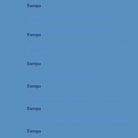
Europa
Familievenlig weekend ved Lüneburger
Heide
Europa
Billeddagbog: Forlænget weekend syd for
Hamborg
Europa
Første ferie som en familie på tre
Europa
På sightseeing i Danmark // Hvad skal vi se?
Europa
Om en weekend i Aalborg og livets kolbøtter
Europa