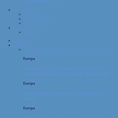
Rejsebudget: NYC
Om Afterglobe
Hvem er vi?
Hvor har vi været?
Vores rejseudstyr
Kontakt
Samarbejde
Forside
Destinationer
Alle
Afrika
Asien
Europa
Mellemamerika
Nordamerika
Oceanien
Sydamerika
Europa
Campingferie ved Vestkysten med en 10
måneder gammel baby – galt eller genialt?
Europa
Familievenlig weekend ved Lüneburger
Heide
Europa
Billeddagbog: Forlænget weekend syd for