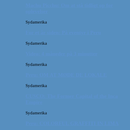
Machu Picchu: Om at stå tidligt op for
oplevelser
Sydamerika
For et år siden: På eventyr i Peru
Sydamerika
Video: 4 måneder på 3 minutter
Sydamerika
Peru: OM AT MØDE DE LOKALE
Sydamerika
CUSCO: The Former Capital of the Inca
Empire
Sydamerika
Peru: COLORFUL GRAFFITI IN LIMA