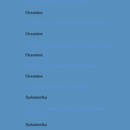
campingpladser i Australien
Oceanien
Første stop i Australien: Port Douglas
Oceanien
De pæneste strande i New South Wales
Oceanien
De fineste strande i Queensland
Oceanien
Tre kendetegn for Australien
Sydamerika
La Paz: Verdens højeste beliggende
hovedstad
Sydamerika