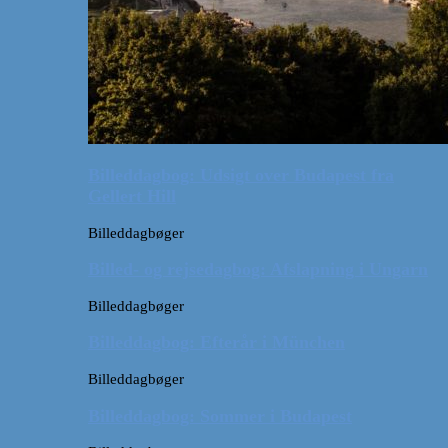
Billeddagbog: Udsigt over Budapest fra
Gellert Hill
Billeddagbøger
Billed- og rejsedagbog: Afslapning i Ungarn
Billeddagbøger
Billeddagbog: Efterår i München
Billeddagbøger
Billeddagbog: Sommer i Budapest