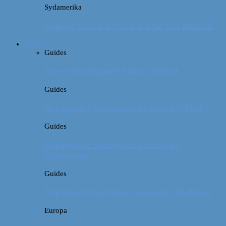
Sydamerika
Bolivia: NOGET OM LA PAZ OG HEKSE
Guides
Guides
Vores erfaring med billeje i Irland
Guides
Rejseguide: Storbyferie i London // Mad
Guides
Rejseguide: Storbyferie i London //
Sightseeing
Guides
Rejseguide: Forlænget weekend i Budapest
Europa