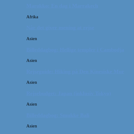
Marokko: En dag i Marrakech
Afrika
Når det giver mening at rejse
Asien
Billeddagbog: Hellige templer i Cambodja
Asien
Rejseguide: Hiking på Den Kinesiske Mur
Asien
Rejsebudget: Japan (inklusiv Tokyo)
Asien
Billeddagbog: Smukke Bali
Asien