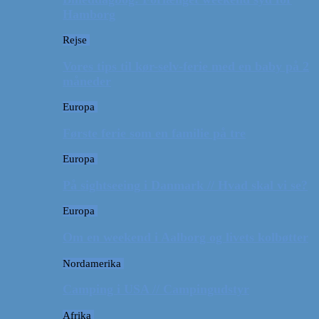
Hamborg
Rejse
Vores tips til kør-selv-ferie med en baby på 2
måneder
Europa
Første ferie som en familie på tre
Europa
På sightseeing i Danmark // Hvad skal vi se?
Europa
Om en weekend i Aalborg og livets kolbøtter
Nordamerika
Camping i USA // Campingudstyr
Afrika