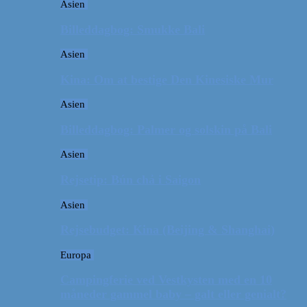
Asien
Billeddagbog: Smukke Bali
Asien
Kina: Om at bestige Den Kinesiske Mur
Asien
Billeddagbog: Palmer og solskin på Bali
Asien
Rejsetip: Bún chả i Saigon
Asien
Rejsebudget: Kina (Beijing & Shanghai)
Europa
Campingferie ved Vestkysten med en 10
måneder gammel baby – galt eller genialt?