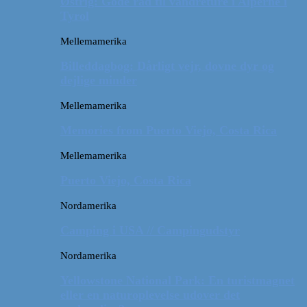
Østrig: Gode råd til vandreture i Alperne i
Tyrol
Mellemamerika
Billeddagbog: Dårligt vejr, dovne dyr og
dejlige minder
Mellemamerika
Memories from Puerto Viejo, Costa Rica
Mellemamerika
Puerto Viejo, Costa Rica
Nordamerika
Camping i USA // Campingudstyr
Nordamerika
Yellowstone National Park: En turistmagnet
eller en naturoplevelse udover det