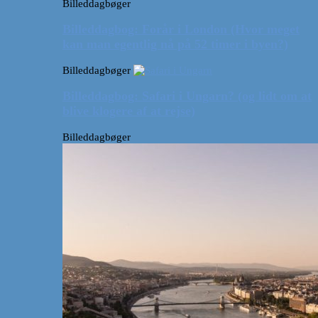
Billeddagbøger
Billeddagbog: Forår i London (Hvor meget
kan man egentlig nå på 52 timer i byen?)
Billeddagbøger
Billeddagbog: Safari i Ungarn? (og lidt om at
blive klogere af at rejse)
Billeddagbøger