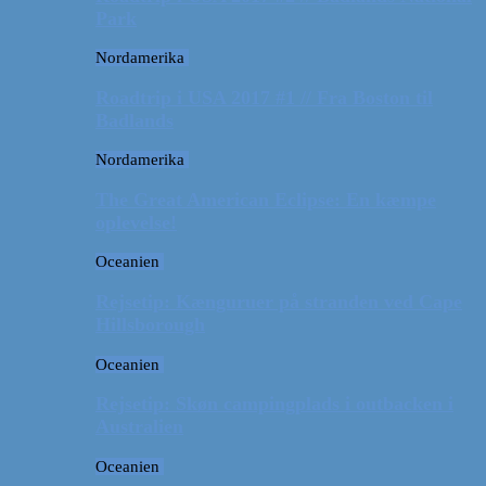
Park
Nordamerika
Roadtrip i USA 2017 #1 // Fra Boston til
Badlands
Nordamerika
The Great American Eclipse: En kæmpe
oplevelse!
Oceanien
Rejsetip: Kænguruer på stranden ved Cape
Hillsborough
Oceanien
Rejsetip: Skøn campingplads i outbacken i
Australien
Oceanien